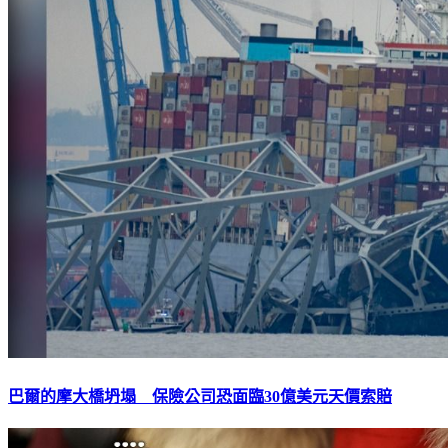
巴爾的摩大橋坍塌 保險公司恐面臨30億美元天價索賠