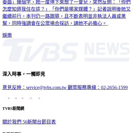
委曲」幾個字，她一度停下來想了一會兒，突然反問：「你們
怎麼知道我住在這？」「你們是哪家媒體？」記者說明後她又
繼續前行，本刊仍一路跟隨，且不斷表明並非執法人員或黑
幫，同時強調會在公眾場合採訪，請她不必擔心。
娛樂
深入時事，一觸即見
意見反映：service@tvbs.com.tw
觀眾服務專線：02-2656-1599
TVBS新聞網
關於我們
56新聞台節目表