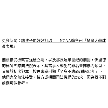
更多新聞：
讓孩子能好好打球！　NCAA籲各州「禁賭大學球
員表現」　
無法接受檢察官強硬立場，以及那長達半世紀的刑罰，佛里德
的律師團隊向法院表示，其當事人觸犯的罪名並非暴力類型，
又屬於初次犯罪，按理來說刑期「至多不應該超過6.5年」，
他們完全無法接受，檢方或相關司法機構的請求，因為找不到
前例可做參考。