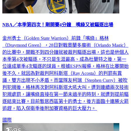
NBA／本季第四次！剛開賽4分鐘 嘴綠又被驅逐出場
金州勇士（Golden State Warriors）前鋒「嘴綠」格林
（Draymond Green），28日對戰奧蘭多魔術（Orlando Magic）
的比賽中，開戰不到四分鐘就被裁判驅逐出場，這也是他個人
本季第4次被驅逐，不只是生涯最高、成為杜蘭特之後，第一
位達成單季4次驅逐的球員。根據ESPN報導，格林在比賽開始
後不久，就因為對裁判阿科斯塔（Ray Acosta）的判罰有異
議，雙方出現不小矛盾。而當隊友柯瑞（Stephen Curry）被吹
判犯規後，格林再次對阿科斯塔大吼大叫，遭到連續兩次技術
犯規處罰，讓嘴綠直接在第一節未過半的時刻，就遭到提前驅
逐結束比賽。目前暫居西區第十的勇士，後方面臨十連勝火箭
追趕，陷入保衛季後附加賽資格的巨大壓力。
國際