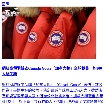
國際
網紅高價羽絨衣Canada Goose「加拿大鵝」全球裁員 約800
人恐失業
網紅羽絨服飾品牌「加拿大鵝」（Canada Goose）宣佈，該公
司為了長遠更好的發展，決定裁減全球員工17%人力，雖然沒
有明說實際影響人數，但從公開數據來看，加拿大鵝截至去年
4月為止，旗下員工共有4760人，估計此波裁員至少將影響800