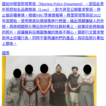
國加州穆里耶塔警局（Murrieta Police Department），卻因此意
外惹怒知名品牌樂高（Lego），對方甚至公開要求警局，停
止做這種事情。根據NBC等美媒報導，穆里耶塔警局從2022
年底開始，使用樂高玩偶頭像進行修圖，藉此隱藏嫌疑人的外
貌，再將相關照片釋出到他們的社群粉專上，結果這些修飾過
的照片，卻讓擁有玩偶圖像權的樂高不開心，隨即行文要求警
局停止這種行為，同時不要再讓他們的產品，與這些照片牽扯
上關係。
國際