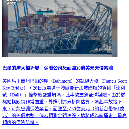
巴爾的摩大橋坍塌 保險公司恐面臨30億美元天價索賠
美國馬里蘭州巴爾的摩（Baltimore）的凱伊大橋（Francis Scott
Key Bridge），26日凌晨遭一艘懸掛新加坡國旗的貨輪「達利
號（Dali）」撞擊後嚴重坍塌，此事故震驚全球媒體。由於橋
樑結構毀損非常嚴重，外媒引述分析師估算，這起事故接下
來，可能會讓保險業者，面臨至少30億美元（約新台幣961億
元）的天價索賠，倘若預測金額無誤，這將成為航運史上最高
額度的保險賠償。