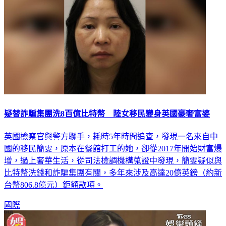
疑替詐騙集團洗8百億比特幣 陸女移民變身英國豪奢富婆
英國檢察官與警方聯手，耗時5年時間追查，發現一名來自中
國的移民簡雯，原本在餐館打工的她，卻從2017年開始財富爆
增，過上奢華生活，從司法檢調機構蒐證中發現，簡雯疑似與
比特幣洗錢和詐騙集團有關，多年來涉及高達20億英鎊（約新
台幣806.8億元）鉅額款項。
國際