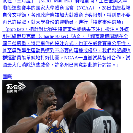
就在「三月瘋」（March Madness）賽程期間，主管全美大學
階段運動賽事的國家大學體育協會（NCAA），28日由總裁親
自發文呼籲，各州政府應該加大對體育博奕限制，特別是不要
再允許民眾，對大學身份的運動員，進行「特定事件選項」
（prop bets，指針對比賽中特定事件或結果下注）投注。外媒
引述總裁貝克爾（Charlie Baker）貼文，「體育賭博問題在全
國日益嚴重，特定事件的投注方式，也正在威脅賽事公平性，
甚至導致學生運動員遭到不必要的騷擾或侵犯，我們希望讓這
群運動員能單純地打好比賽。NCAA一直嘗試與各州合作，試
圖最大化消除這些威脅，許多州已同意對此進行討論。」
國際