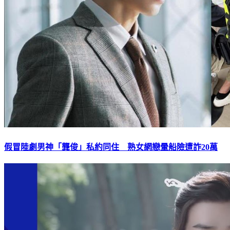
假冒陸劇男神「龔俊」私約同住 熟女網戀暈船險遭詐20萬