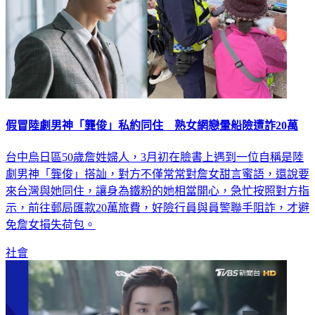
假冒陸劇男神「龔俊」私約同住 熟女網戀暈船險遭詐20萬
台中烏日區50歲詹姓婦人，3月初在臉書上遇到一位自稱是陸
劇男神「龔俊」搭訕，對方不僅常常對詹女甜言蜜語，還說要
來台灣與她同住，讓身為鐵粉的她相當開心，急忙按照對方指
示，前往郵局匯款20萬旅費，好險行員與員警聯手阻詐，才避
免詹女損失荷包。
社會