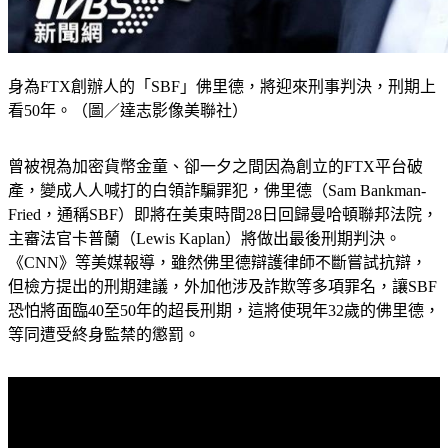
身為FTX創辦人的「SBF」佛里德，將迎來刑事判決，刑期上
看50年。（圖／達志影像美聯社）
曾被視為加密貨幣金童、卻一夕之間因為創立的FTX平台破
產，變成人人喊打的白領詐騙罪犯，佛里德（Sam Bankman-
Fried，通稱SBF）即將在美東時間28日回歸曼哈頓聯邦法院，
主審法官卡普蘭（Lewis Kaplan）將做出最後刑期判決。
《CNN》等美媒報導，雖然佛里德辯護律師不斷嘗試抗辯，
但檢方提出的刑期建議，外加他涉及詐欺等多項罪名，讓SBF
恐怕將面臨40至50年的超長刑期，這將使現年32歲的佛里德，
等同遭受終身監禁的懲罰。