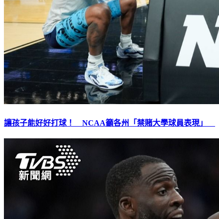
讓孩子能好好打球！ NCAA籲各州「禁賭大學球員表現」