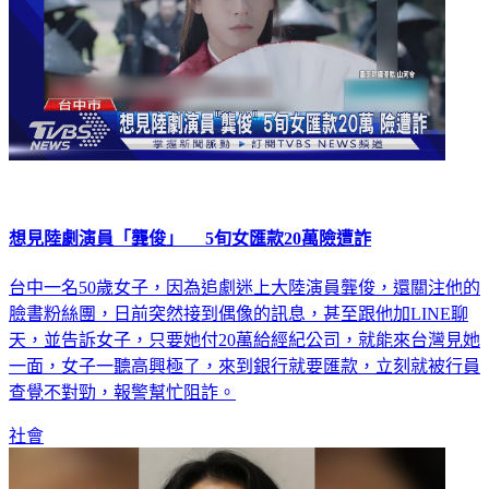
想見陸劇演員「龔俊」 5旬女匯款20萬險遭詐
台中一名50歲女子，因為追劇迷上大陸演員龔俊，還關注他的
臉書粉絲團，日前突然接到偶像的訊息，甚至跟他加LINE聊
天，並告訴女子，只要她付20萬給經紀公司，就能來台灣見她
一面，女子一聽高興極了，來到銀行就要匯款，立刻就被行員
查覺不對勁，報警幫忙阻詐。
社會