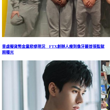
昔虛擬貨幣金童悲慘現況 FTX創辦人瘦到像牙籤首張監獄
照曝光