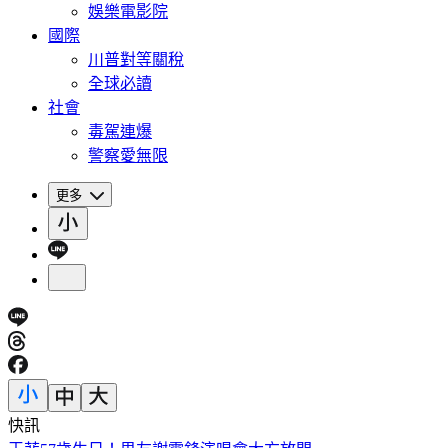
娛樂電影院
國際
川普對等關稅
全球必讀
社會
毒駕連爆
警察愛無限
更多
快訊