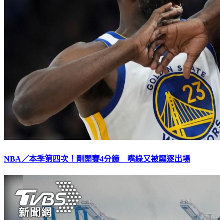
NBA／本季第四次！剛開賽4分鐘 嘴綠又被驅逐出場