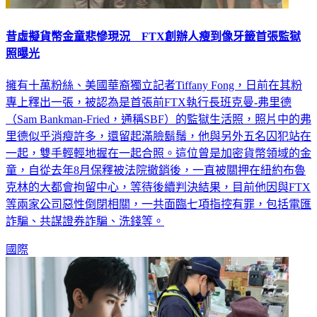
昔虛擬貨幣金童悲慘現況 FTX創辦人瘦到像牙籤首張監獄
照曝光
擁有十萬粉絲、美國華裔獨立記者Tiffany Fong，日前在其粉
專上釋出一張，被認為是首張前FTX執行長班克曼-弗里德
（Sam Bankman-Fried，通稱SBF）的監獄生活照，照片中的弗
里德似乎消瘦許多，還留起滿臉鬍鬚，他與另外五名囚犯站在
一起，雙手輕輕地握在一起合照。這位曾是加密貨幣領域的金
童，自從去年8月保釋被法院撤銷後，一直被關押在紐約布魯
克林的大都會拘留中心，等待後續判決結果，目前他因與FTX
等兩家公司惡性倒閉相關，一共面臨七項指控有罪，包括電匯
詐騙、共謀證券詐騙、洗錢等。
國際