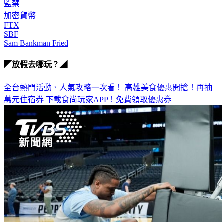
監禁
加密貨幣
FTX
SBF
Sam Bankman Fried
◤放假去哪玩？◢
全台熱門活動、人氣攻略一次看！
高雄美食優惠開搶！再抽
萬元住宿券
下載食尚玩家APP！免費領取優惠券