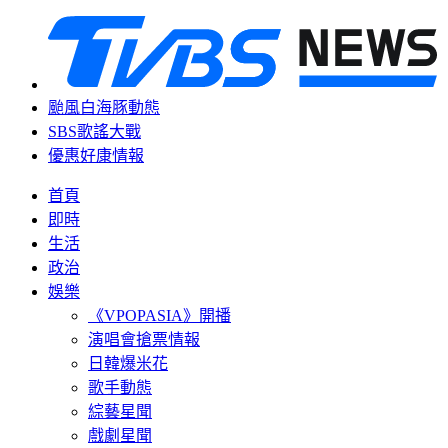
颱風白海豚動態
SBS歌謠大戰
優惠好康情報
首頁
即時
生活
政治
娛樂
《VPOPASIA》開播
演唱會搶票情報
日韓爆米花
歌手動態
綜藝星聞
戲劇星聞