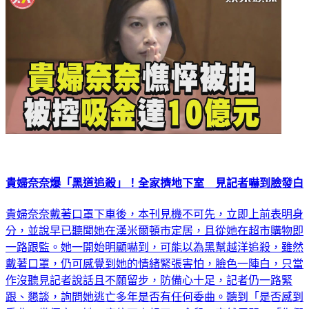
貴婦奈奈爆「黑道追殺」！全家擠地下室 見記者嚇到臉發白
貴婦奈奈戴著口罩下車後，本刊見機不可先，立即上前表明身
分，並說早已聽聞她在漢米爾頓市定居，且從她在超市購物即
一路跟監。她一開始明顯嚇到，可能以為黑幫越洋追殺，雖然
戴著口罩，仍可感覺到她的情緒緊張害怕，臉色一陣白，只當
作沒聽見記者說話且不願留步，防備心十足，記者仍一路緊
跟、懇談，詢問她逃亡多年是否有任何委曲。聽到「是否感到