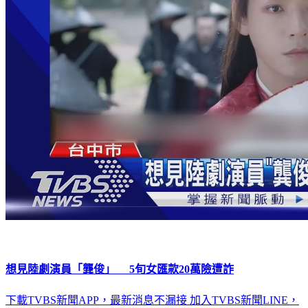
想見陸劇演員「龔俊」 5旬女匯款20萬險遭詐
下載TVBS新聞APP，最新消息不漏接
加入TVBS新聞LINE，