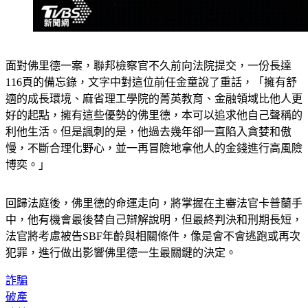
面對佛里德一案，聯邦檢察官不久前向法院提交，一份長達
116頁的備忘錄，文字中對這位前任金童說了重話，「擁有舒
適的成長環境、麻省理工學院的菁英教育、金融領域比他人更
好的起點，擁有這些優勢的佛里德，本可以追求他自己聲稱的
利他生活。但是諷刺的是，他過去幾年卻一直陷入貪婪和傲
慢，不斷合理化野心，並一再冒險地拿他人的金錢進行高風險
博奕。」
回歸法庭後，佛里德的命運走向，將掌握在主審法官卡普蘭手
中，他有機會最後替自己辯解說明，但最終判決和刑期長短，
法官將考慮被告SBF年齡與相關條件，像是會不會逃跑或再次
犯罪，進行做出影響佛里德一生最關鍵的決定。
詐騙
破產