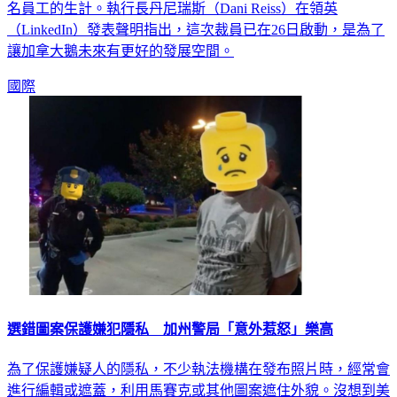
名員工的生計。執行長丹尼瑞斯（Dani Reiss）在領英
（LinkedIn）發表聲明指出，這次裁員已在26日啟動，是為了
讓加拿大鵝未來有更好的發展空間。
國際
選錯圖案保護嫌犯隱私 加州警局「意外惹怒」樂高
為了保護嫌疑人的隱私，不少執法機構在發布照片時，經常會
進行編輯或遮蓋，利用馬賽克或其他圖案遮住外貌。沒想到美