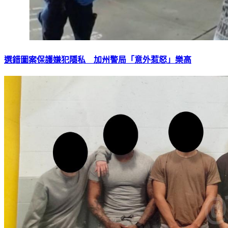
選錯圖案保護嫌犯隱私 加州警局「意外惹怒」樂高