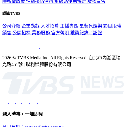
隱私權政策
性騷擾防治措施
網站使用協定
版權宣告
認識 TVBS
公司介紹
企業動態
人才招募
主播專區
星藝象娛樂
節目版權
銷售
公開招標
業務服務
官方聲明
獲獎紀錄／認證
2026 © TVBS Media Inc. All Rights Reserved. 台北市內湖區瑞
光路451號 | 聯利媒體股份有限公司
深入時事，一觸即見