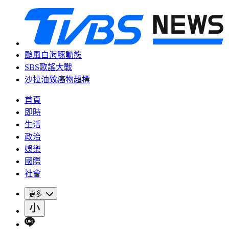
颱風白海豚動態
SBS歌謠大戰
沙拉油致癌物超標
首頁
即時
生活
政治
娛樂
國際
社會
更多