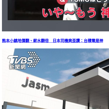
熊本小鎮地價翻、薪水翻倍 日本司機爽歪讚：台積電是神