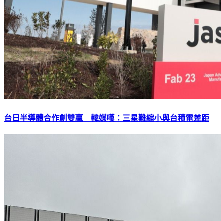
台日半導體合作創雙贏 韓媒嘆：三星難縮小與台積電差距