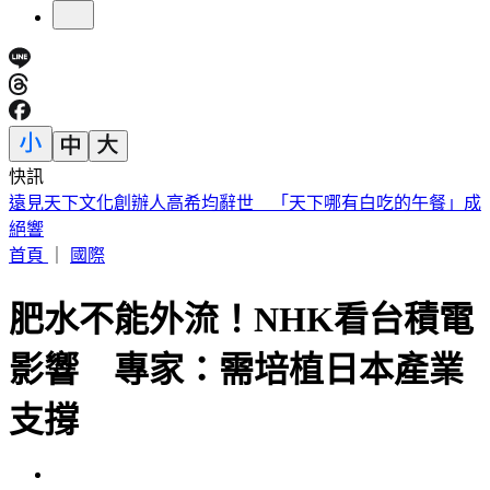
快訊
化妝師陳聆薇病逝！江蕙爆哭不敢到場：：早知道讓她多化一
點
首頁
｜
國際
肥水不能外流！NHK看台積電
影響 專家：需培植日本產業
支撐