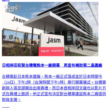
日相岸田祝賀台積電熊本一廠開幕 再宣布補助第二晶圓廠
台積電赴日本熊本建廠，熊本一廠正式落成並於日本時間今
（24日）下午2時（台灣時間下午1時）舉行開幕儀式。台積電
創辦人張忠謀親自出席典禮，而日本首相岸田文雄也以影片方
式在典禮上致詞，他正式宣布決定對台積電建設熊本二廠提供
財政支援。