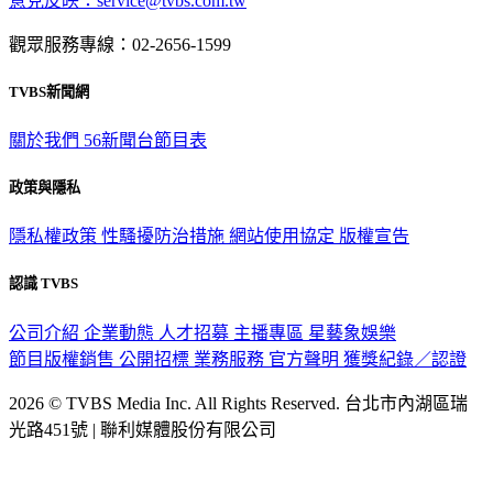
意見反映：service@tvbs.com.tw
觀眾服務專線：02-2656-1599
TVBS新聞網
關於我們
56新聞台節目表
政策與隱私
隱私權政策
性騷擾防治措施
網站使用協定
版權宣告
認識 TVBS
公司介紹
企業動態
人才招募
主播專區
星藝象娛樂
節目版權銷售
公開招標
業務服務
官方聲明
獲獎紀錄／認證
2026 © TVBS Media Inc. All Rights Reserved. 台北市內湖區瑞
光路451號 | 聯利媒體股份有限公司