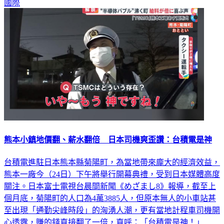
國際
熊本小鎮地價翻、薪水翻倍 日本司機爽歪讚：台積電是神
台積電進駐日本熊本縣菊陽町，為當地帶來龐大的經濟效益，
熊本一廠今（24日）下午將舉行開幕典禮，受到日本媒體高度
關注。日本富士電視台晨間新聞《めざまし8》報導，截至上
個月底，菊陽町的人口為4萬3885人，但原本無人的小車站甚
至出現「通勤尖峰時段」的洶湧人潮，更有當地計程車司機開
心透露，賺的錢直接翻了一倍，直呼：「台積電是神！」