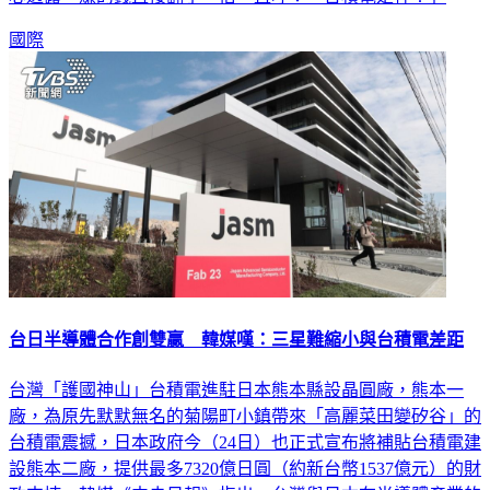
國際
台日半導體合作創雙贏 韓媒嘆：三星難縮小與台積電差距
台灣「護國神山」台積電進駐日本熊本縣設晶圓廠，熊本一
廠，為原先默默無名的菊陽町小鎮帶來「高麗菜田變矽谷」的
台積電震撼，日本政府今（24日）也正式宣布將補貼台積電建
設熊本二廠，提供最多7320億日圓（約新台幣1537億元）的財