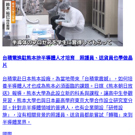
台積電進駐熊本拚半導體人才培育 照護員、送貨員也學做晶
片
台積電赴日本熊本設廠，為當地帶來「台積電震撼」，如何培
養半導體人才也成為熊本必須面臨的課題。日媒《熊本朝日放
送》報導，熊本大學為此設立新的科系與課程，讓高中生參觀
見習，熊本大學也與日本最高學府東京大學合作設立研究室分
部。針對非半導體領域的普通人，也有企業開設「研修設
施」，沒有相關背景的照護員、送貨員都能嘗試「轉職」來到
半導體業界。
國際