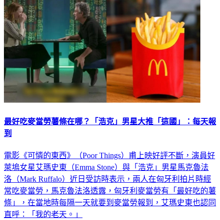
最好吃麥當勞薯條在哪？「浩克」男星大推「這國」：每天報
到
電影《可憐的東西》（Poor Things）甫上映好評不斷，演員好
萊塢女星艾瑪史東（Emma Stone）與「浩克」男星馬克魯法
洛（Mark Ruffalo）近日受訪時表示，兩人在匈牙利拍片時經
常吃麥當勞，馬克魯法洛透露，匈牙利麥當勞有「最好吃的薯
條」，在當地時每隔一天就要到麥當勞報到，艾瑪史東也認同
直呼：「我的老天。」