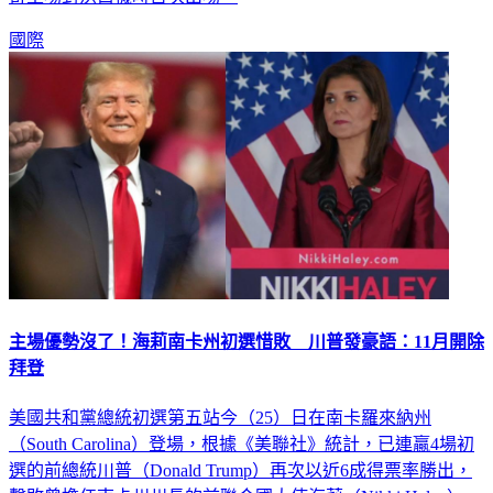
國際
主場優勢沒了！海莉南卡州初選惜敗 川普發豪語：11月開除
拜登
美國共和黨總統初選第五站今（25）日在南卡羅來納州
（South Carolina）登場，根據《美聯社》統計，已連贏4場初
選的前總統川普（Donald Trump）再次以近6成得票率勝出，