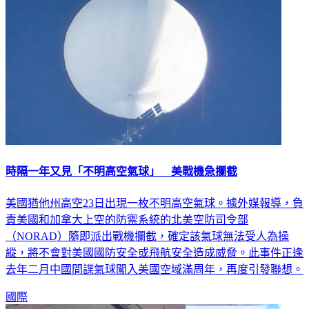
時隔一年又見「不明高空氣球」 美戰機急攔截
美國猶他州高空23日出現一枚不明高空氣球。據外媒報導，負
責美國和加拿大上空的防禦系統的北美空防司令部
（NORAD）隨即派出戰機攔截，確定該氣球無法受人為操
縱，將不會對美國國防安全或飛航安全造成威脅。此事件正逢
去年二月中國間諜氣球闖入美國空域滿周年，再度引發聯想。
國際