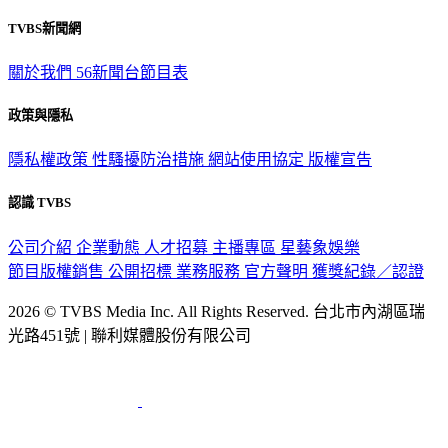
TVBS新聞網
關於我們
56新聞台節目表
政策與隱私
隱私權政策
性騷擾防治措施
網站使用協定
版權宣告
認識 TVBS
公司介紹
企業動態
人才招募
主播專區
星藝象娛樂
節目版權銷售
公開招標
業務服務
官方聲明
獲獎紀錄／認證
2026 © TVBS Media Inc. All Rights Reserved. 台北市內湖區瑞
光路451號 | 聯利媒體股份有限公司