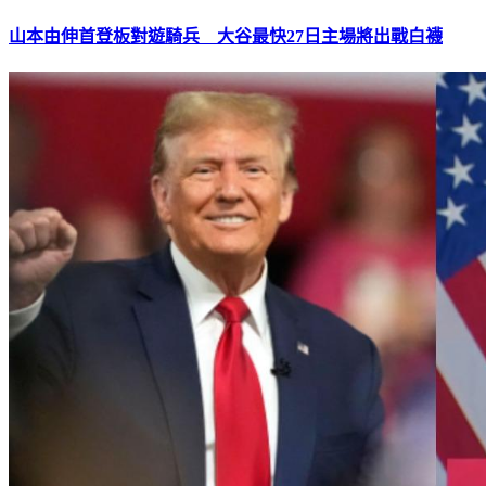
山本由伸首登板對遊騎兵 大谷最快27日主場將出戰白襪