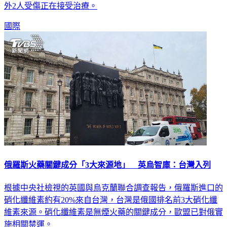
外2人受傷正在接受治療。
國際
俄羅斯火藥關鍵成分「3大來源地」 英烏智庫：台灣入列
根據中央社檢視的英國與烏克蘭聯合調查報告，俄羅斯進口的
硝化纖維素約有20%來自台灣，台灣是俄國排名前3大硝化纖
維素來源。硝化纖維素是無煙火藥的關鍵成分，歐盟已對俄實
施相關禁運。