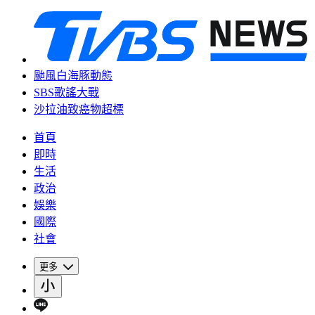
颱風白海豚動態
SBS歌謠大戰
沙拉油致癌物超標
首頁
即時
生活
政治
娛樂
國際
社會
更多