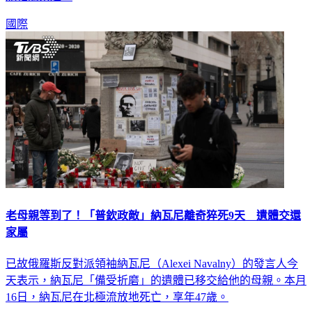
國際
老母親等到了！「普欽政敵」納瓦尼離奇猝死9天 遺體交還
家屬
已故俄羅斯反對派領袖納瓦尼（Alexei Navalny）的發言人今
天表示，納瓦尼「備受折磨」的遺體已移交給他的母親。本月
16日，納瓦尼在北極流放地死亡，享年47歲。