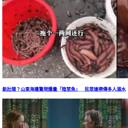
能壯陽？山東海邊驚現爆量「陰莖魚」 民眾搶撈傳多人溺水