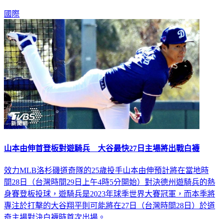
國際
山本由伸首登板對遊騎兵 大谷最快27日主場將出戰白襪
效力MLB洛杉磯道奇隊的25歲投手山本由伸預計將在當地時
間28日（台灣時間29日上午4時5分開始）對決德州遊騎兵的熱
身賽登板投球，遊騎兵是2023年球季世界大賽冠軍，而本季將
專注於打擊的大谷翔平則可能將在27日（台灣時間28日）於道
奇主場對決白襪時首次出場。