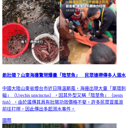
能壯陽？山東海邊驚現爆量「陰莖魚」 民眾搶撈傳多人溺水
中國大陸山東省煙台市近日降溫颳風，海邊出現大量「單環刺
螠」（Urechis unicinctus），因其外型又稱「陰莖魚」（penis
fish），由於謠傳其具有壯陽功效價格不斐，許多民眾冒風浪
前往打撈，因此傳出多起溺水事件。
國際