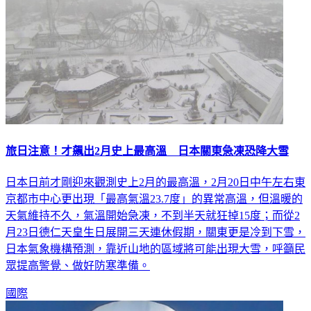
旅日注意！才飆出2月史上最高溫 日本關東急凍恐降大雪
日本日前才剛迎來觀測史上2月的最高溫，2月20日中午左右東
京都市中心更出現「最高氣溫23.7度」的異常高溫，但溫暖的
天氣維持不久，氣溫開始急凍，不到半天就狂掉15度；而從2
月23日德仁天皇生日展開三天連休假期，關東更是冷到下雪，
日本氣象機構預測，靠近山地的區域將可能出現大雪，呼籲民
眾提高警覺、做好防寒準備。
國際