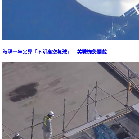
時隔一年又見「不明高空氣球」 美戰機急攔截