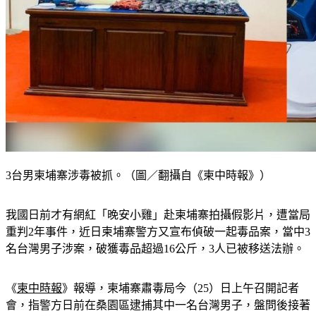
3台男柬埔寨涉毒被抓。（圖／翻攝自《柬中時報》）
我國日前才有網紅「晚安小雞」赴柬埔寨拍攝假影片，遭當局
重判2年事件，近日柬埔寨警方又宣布偵破一起毒品案，當中3
名台灣男子涉案，破獲毒品超過16公斤，3人已被移送法辦。
《
柬中時報
》
報導，柬埔寨肅毒局今（25）日上午召開記者
會，指警方日前在桑園區逮捕其中一名台灣男子，盤問後接著