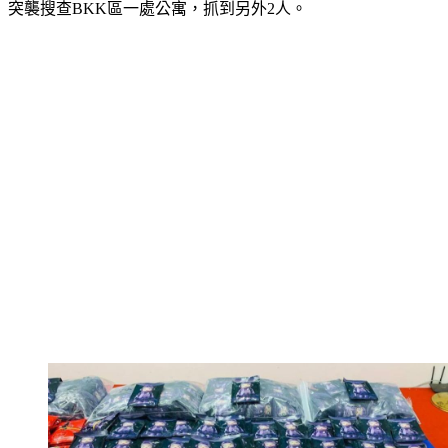
突襲搜查BKK區一處公寓，抓到另外2人。