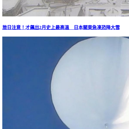
旅日注意！才飆出2月史上最高溫 日本關東急凍恐降大雪