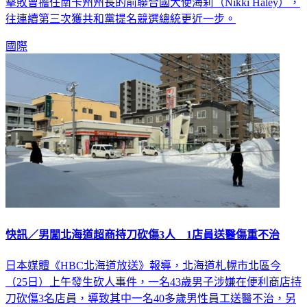
擊敗曾擔任南卡州州長的前聯合國大使海莉（Nikki Haley），
往連續第三次獲共和黨提名競選總統更近一步。
國際
快訊／男闖北海道超商持刀砍傷3人 1店員送醫傷重不治
日本媒體《HBC北海道放送》報導，北海道札幌市北區今
（25日）上午發生砍人事件，一名43歲男子涉嫌在便利商店持
刀砍傷3名店員，導致其中一名40多歲男性員工送醫不治，另