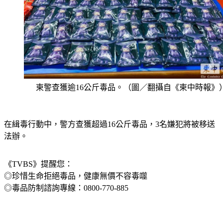
柬警查獲逾16公斤毒品。（圖／翻攝自《柬中時報》
在緝毒行動中，警方查獲超過16公斤毒品，3名嫌犯將被移送
法辦。
《TVBS》提醒您：
◎珍惜生命拒絕毒品，健康無價不容毒噬
◎毒品防制諮詢專線：0800-770-885