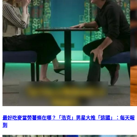
最好吃麥當勞薯條在哪？「浩克」男星大推「這國」：每天報
到