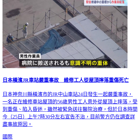
日本橫濱JR車站嚴重事故 維修工人從屋頂摔落重傷死亡
日本神奈川縣橫濱市的JR中山車站24日發生一起嚴重事故，
一名正在維修車站屋頂的56歲男性工人意外從屋頂上摔落，受
到重傷、陷入昏迷，雖然被緊急送往醫院治療，但於日本時間
今（25日）上午7時30分左右宣告不治，目前警方仍在調查詳
盡事故原因。
國際