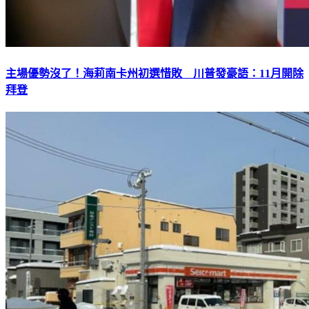
主場優勢沒了！海莉南卡州初選惜敗 川普發豪語：11月開除
拜登