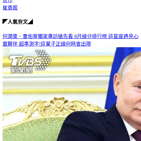
合作
崔善姬
◤人氣夯文◢
何潤東、曹佑寧獨家專訪搶先看
8月緣分排行榜 這星座遇見心
靈夥伴
超準測字!這輩子正緣何時會出現