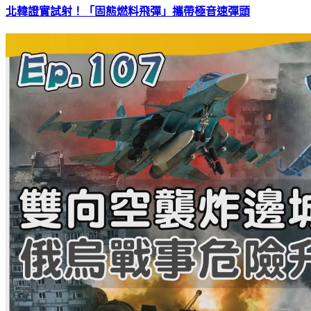
北韓證實試射！「固態燃料飛彈」攜帶極音速彈頭