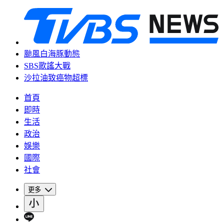
颱風白海豚動態
SBS歌謠大戰
沙拉油致癌物超標
首頁
即時
生活
政治
娛樂
國際
社會
更多