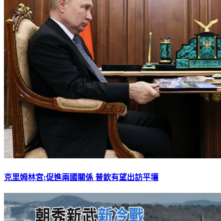
克里姆林宮:促進兩國關係 普欽有望出訪平壤