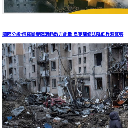
國際分析/俄羅斯變陣消耗敵方能量 烏克蘭修法降低兵源緊張