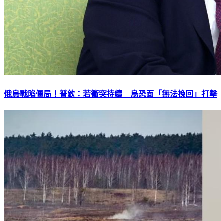
俄烏戰陷僵局！普欽：若衝突持續 烏恐面「無法挽回」打擊