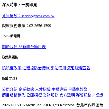
深入時事，一觸即見
意見反映：service@tvbs.com.tw
觀眾服務專線：02-2656-1599
TVBS新聞網
關於我們
56新聞台節目表
政策與隱私
隱私權政策
性騷擾防治措施
網站使用協定
版權宣告
認識 TVBS
公司介紹
企業動態
人才招募
主播專區
星藝象娛樂
節目版權銷售
公開招標
業務服務
官方聲明
獲獎紀錄／認證
2026 © TVBS Media Inc. All Rights Reserved. 台北市內湖區瑞