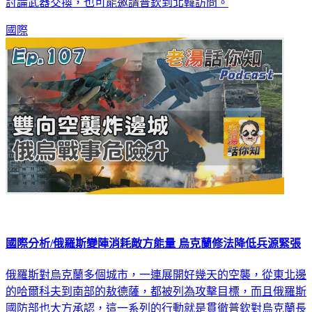
討論武器交換，也可能邀請普欽到北韓訪問。
國際
國際分析/俄羅斯變陣消耗敵方能量 烏克蘭修法降低兵源緊張
俄羅斯對烏克蘭多個城市，一連展開好幾天的空襲，從東北邊
的哈爾科夫到南部的敖德薩，都被列為攻擊目標，而且俄羅斯
國防部也大方承認，這一系列的行動就是貫徹普欽對烏克蘭長