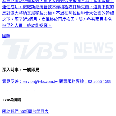
幸烏克蘭防空網奏效，擋下大部分俄軍飛彈。為了鞏固政權，
連任成功，俄羅斯總統普欽不僅積極攻打烏克蘭，還將下獄的
反對派大將納瓦尼移監北極。不過在阿拉伯聯合大公國的斡旋
之下，隔了近5個月，烏俄終於再度換囚，雙方各有兩百多名
被俘的人員，終於能返鄉。
國際
深入時事，一觸即見
意見反映：service@tvbs.com.tw
觀眾服務專線：02-2656-1599
TVBS新聞網
關於我們
56新聞台節目表