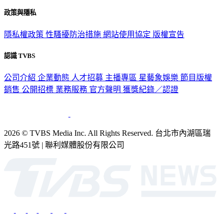
政策與隱私
隱私權政策
性騷擾防治措施
網站使用協定
版權宣告
認識 TVBS
公司介紹
企業動態
人才招募
主播專區
星藝象娛樂
節目版權
銷售
公開招標
業務服務
官方聲明
獲獎紀錄／認證
2026 © TVBS Media Inc. All Rights Reserved. 台北市內湖區瑞
光路451號 | 聯利媒體股份有限公司