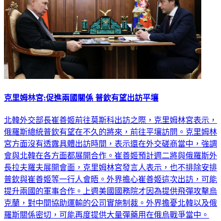
克里姆林宮:促進兩國關係 普欽有望出訪平壤
北韓外交部長崔善姬前往莫斯科出訪之際，克里姆林宮表示，
俄羅斯總統普欽有望在不久的將來，前往平壤訪問。克里姆林
宮方面沒有透露具體出訪時間，表示還在外交磋商當中，強調
會與北韓在各方面都展開合作。崔善姬預計週二將與俄羅斯外
長拉夫羅夫展開會面，克里姆林宮發言人表示，也不排除安排
普欽與崔善姬等一行人會晤。外界擔心崔善姬這次出訪，可能
提升兩國的軍事合作。上週美國國務院才因為提供飛彈攻擊烏
克蘭，對中間協助運輸的公司實施制裁。外界擔憂北韓以及俄
羅斯關係密切，可能再度提供大量彈藥用在俄烏戰爭當中。