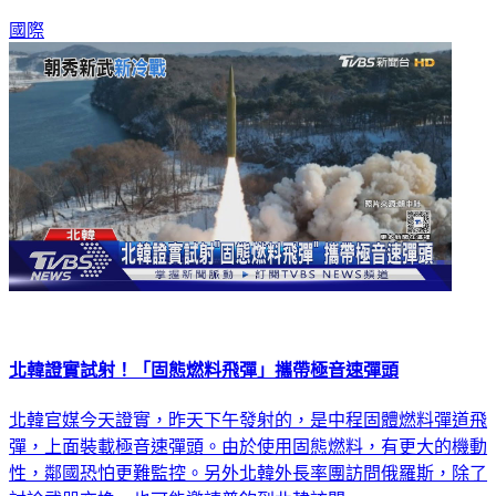
國際
北韓證實試射！「固態燃料飛彈」攜帶極音速彈頭
北韓官媒今天證實，昨天下午發射的，是中程固體燃料彈道飛
彈，上面裝載極音速彈頭。由於使用固態燃料，有更大的機動
性，鄰國恐怕更難監控。另外北韓外長率團訪問俄羅斯，除了