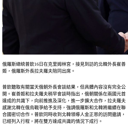
俄羅斯總統普欽16日在克里姆林宮，接見到訪的北韓外長崔善
姬，俄羅斯外長拉夫羅夫陪同出席。
普欽聽取有關當天俄朝外長會談結果，但具體內容沒有完全公
開。崔善姬和拉夫羅夫稍早會談時指出，俄朝關係在兩國元首
達成的共識下，向前推進及深化，進一步擴大合作，拉夫羅夫
感謝北韓在俄烏戰爭給予支持，強調俄羅斯和北韓將繼續在聯
合國密切合作。普欽同時收到北韓領導人金正恩的訪問邀請，
已經列入行程，將在雙方達成共識的情況下成行。