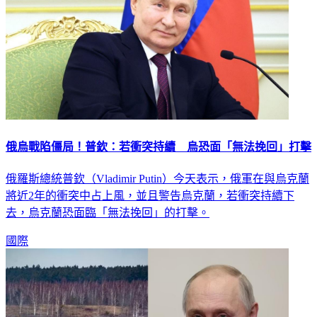
俄烏戰陷僵局！普欽：若衝突持續 烏恐面「無法挽回」打擊
俄羅斯總統普欽（Vladimir Putin）今天表示，俄軍在與烏克蘭
將近2年的衝突中占上風，並且警告烏克蘭，若衝突持續下
去，烏克蘭恐面臨「無法挽回」的打擊。
國際