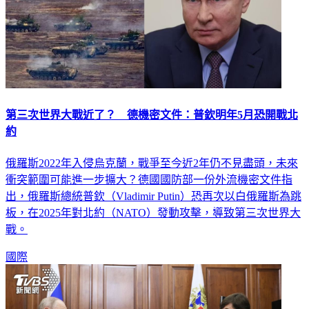
第三次世界大戰近了？ 德機密文件：普欽明年5月恐開戰北
約
俄羅斯2022年入侵烏克蘭，戰爭至今近2年仍不見盡頭，未來
衝突範圍可能進一步擴大？德國國防部一份外流機密文件指
出，俄羅斯總統普欽（Vladimir Putin）恐再次以白俄羅斯為跳
板，在2025年對北約（NATO）發動攻擊，導致第三次世界大
戰。
國際