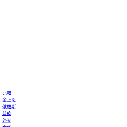
北韓
金正恩
俄羅斯
普欽
外交