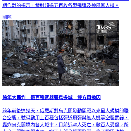
期作戰的指示，發射超過五百枚各型飛彈及神風無人機。
國際
跨年大轟炸 俄百種武器襲烏多城 雙方再換囚
跨年前後這幾天，俄羅斯對烏克蘭發動開戰以來最大規模的聯
合空襲，號稱動用上百種包括彈道飛彈與無人機等空襲武器，
轟炸烏克蘭境內各大城市，目前近40人死亡，數百人受傷。所