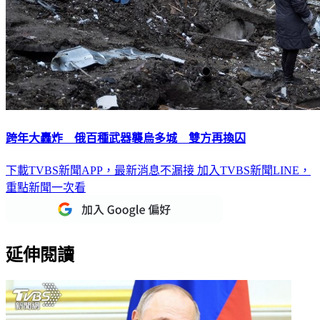
跨年大轟炸 俄百種武器襲烏多城 雙方再換囚
下載TVBS新聞APP，最新消息不漏接
加入TVBS新聞LINE，
重點新聞一次看
延伸閱讀