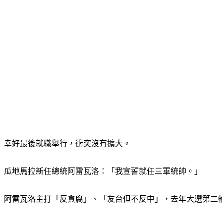
幸好最後就職舉行，衝突沒有擴大。
瓜地馬拉新任總統阿雷瓦洛：「我宣誓就任三軍統帥。」
阿雷瓦洛主打「反貪腐」、「友台但不反中」，去年大選第二