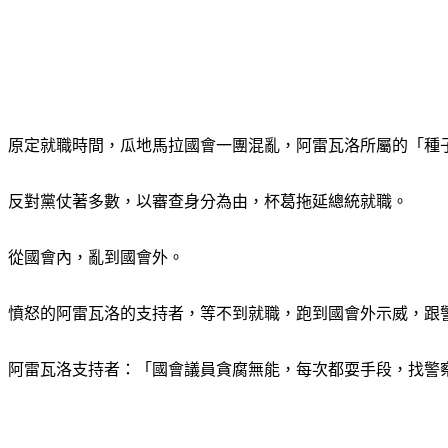
原定就職時間，瓜地馬拉國會一團混亂，阿雷瓦洛所屬的「種子黨
反對黨仗著多數，以審查身分為由，杯葛拖延總統就職。
從國會內，亂到國會外。
憤怒的阿雷瓦洛的支持者，等不到就職，跑到國會外示威，跟
阿雷瓦洛支持者：「國會議員貪腐無能，每次都耍手段，找警