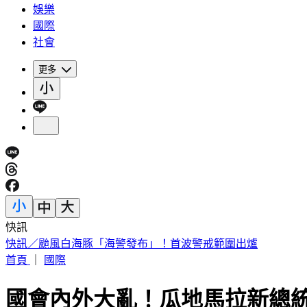
娛樂
國際
社會
更多
快訊
快訊／颱風白海豚「海警發布」！首波警戒範圍出爐
首頁
｜
國際
國會內外大亂！瓜地馬拉新總統