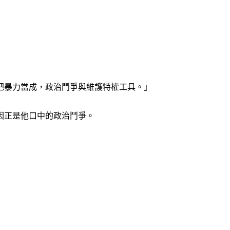
把暴力當成，政治鬥爭與維護特權工具。」
因正是他口中的政治鬥爭。