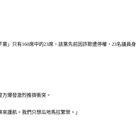
」只有160席中的23席，該黨先前因詐欺遭停權，23名議員
警方爆發激烈推擠衝突。
察來護航。我們只想瓜地馬拉繁榮。」