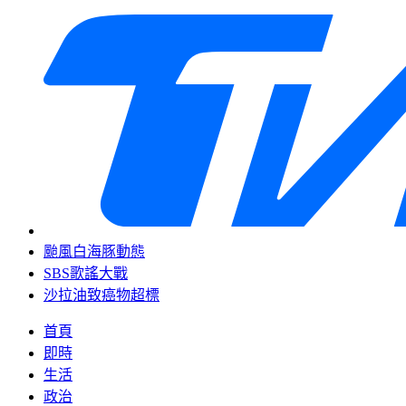
颱風白海豚動態
SBS歌謠大戰
沙拉油致癌物超標
首頁
即時
生活
政治