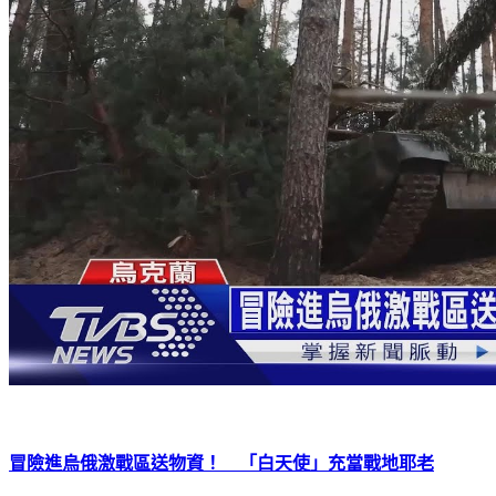
冒險進烏俄激戰區送物資！ 「白天使」充當戰地耶老