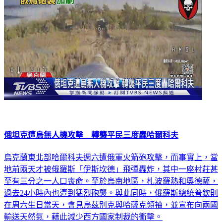
俄坦克遭烏無人機攻擊 轉襲平民三度轟哈爾科夫
烏克蘭東北部哈爾科夫週六遭俄軍火箭砲攻擊，而事實上，當
地前兩天才被俄羅斯「伊斯坎德」飛彈轟炸，其中一座村莊甚
至有三分之一人口喪命。至於烏南地區，札波羅熱和奧德薩，
過去24小時內也遭到猛烈砲襲。與此同時，俄羅斯總統普欽則
在周六生日當天，會見烏茲別克與哈薩克領袖，並宣布向兩國
輸送天然氣，藉此減少西方國家制裁的衝擊。