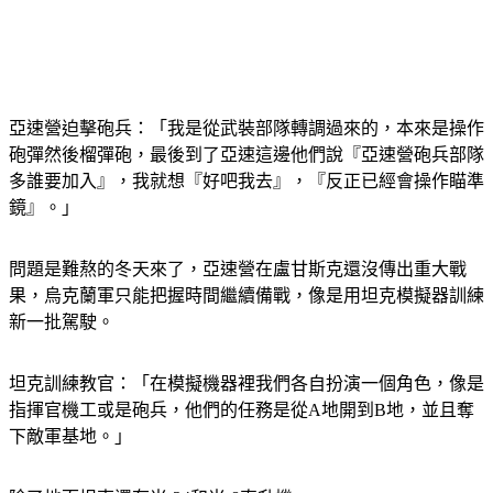
亞速營迫擊砲兵：「我是從武裝部隊轉調過來的，本來是操作
砲彈然後榴彈砲，最後到了亞速這邊他們說『亞速營砲兵部隊
多誰要加入』，我就想『好吧我去』，『反正已經會操作瞄準
鏡』。」
問題是難熬的冬天來了，亞速營在盧甘斯克還沒傳出重大戰
果，烏克蘭軍只能把握時間繼續備戰，像是用坦克模擬器訓練
新一批駕駛。
坦克訓練教官：「在模擬機器裡我們各自扮演一個角色，像是
指揮官機工或是砲兵，他們的任務是從A地開到B地，並且奪
下敵軍基地。」