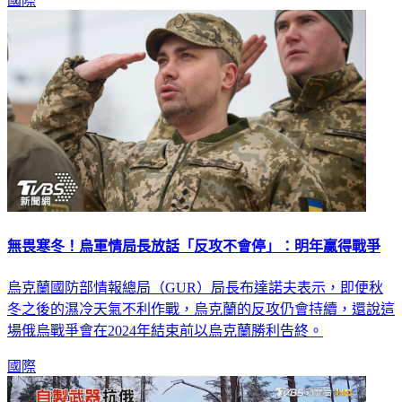
國際
無畏寒冬！烏軍情局長放話「反攻不會停」：明年贏得戰爭
烏克蘭國防部情報總局（GUR）局長布達諾夫表示，即便秋
冬之後的濕冷天氣不利作戰，烏克蘭的反攻仍會持續，還說這
場俄烏戰爭會在2024年結束前以烏克蘭勝利告終。
國際