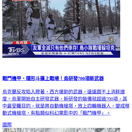
戰鬥機甲、隱形斗篷上戰場！烏研發700項新武器
烏克蘭反攻陷入膠著，西方援助的武器，遠遠跟不上消耗速
度。烏軍開始自主研發武器，新研發的裝備就超過700項，其
中最受矚目的，就是將自動機槍塔，放上四輪機器人，變成移
動式機槍塔，有點類似科幻電影中的「戰鬥機甲」。
國際