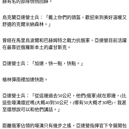
赫有名的部隊悄悄回歸。
烏克蘭亞速營士兵：「戴上你們的頭盔，歡迎來到美好溫暖又
舒適的克爾米納森林。」
曾經在馬里烏波爾和巴赫姆特之戰力抗俄軍，亞速營目前活躍
在最靠近俄羅斯本土的盧甘斯克。
亞速營士兵：「加速，快一點，快點。」
槍林彈雨裡加速快跑。
亞速營士兵：「從這邊過去50公尺，他們(俄軍)就在那邊，(比
這些壕溝還近嗎)大概40到50公尺，(哪有50大概才30吧)，我甚
至還想說可以和他們講話。」
距離俄軍佔領的壕溝只有幾步之遙，亞速營指揮官下令展開包