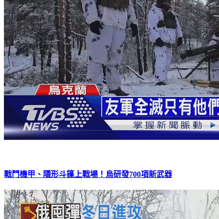
戰鬥機甲、隱形斗篷上戰場！烏研發700項新武器