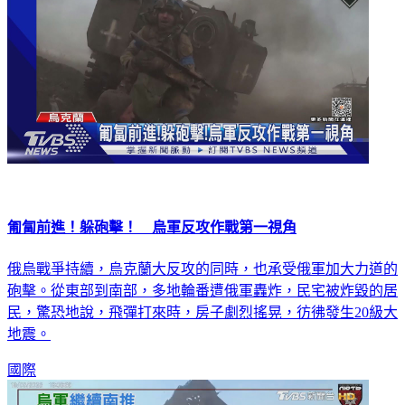
匍匐前進！躲砲擊！ 烏軍反攻作戰第一視角
俄烏戰爭持續，烏克蘭大反攻的同時，也承受俄軍加大力道的
砲擊。從東部到南部，多地輪番遭俄軍轟炸，民宅被炸毀的居
民，驚恐地說，飛彈打來時，房子劇烈搖晃，彷彿發生20級大
地震。
國際