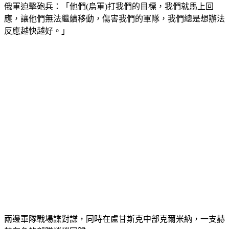
俄軍迫擊砲兵：「他們(烏軍)打我們的目標，我們就馬上回
應，讓他們無法繼續移動，傷害我們的軍隊，我們總是想辦法
反應越快越好。」
兩邊軍隊戰場諜對諜，同時在盧甘斯克中部克爾米納，一支赫