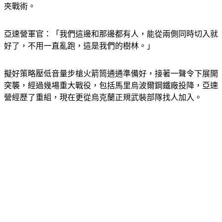
夾戰術。
亞速營軍官：「我們這邊和那邊都有人，能從兩側同時切入就
好了，不用一直亂跑，這是我們的樹林。」
擬好策略壓低音量步槍火箭筒通通準備好，接著一聲令下展開
突襲，經過幾場重大戰役，包括馬里烏波爾鋼鐵廠投降，亞速
營經歷了重組，現在更從烏克蘭正規武裝部隊找人加入。