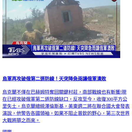
烏軍再攻破俄第二道防線！天突降急雨讓俄軍潰敗
烏克蘭不僅在巴赫姆特奪回關鍵村莊，南部戰線也有斬獲!現
在已經攻破俄軍第二道防線缺口，反攻至今，收復300平方公
里失土，烏克蘭總統澤倫斯基，美東週二將在聯合國大會發表
演說，他警告各國領袖，如果不阻止普欽的野心，第三次世界
大戰將隨之而來。