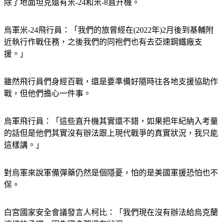
除了地面坦克還有米-24和米-8直升機。
烏軍米-24飛行員：「我們的旅曾經在(2022年)2月後到基輔附
近執行作戰任務，之後我們的同袍們也有去亞速鋼鐵廠支
援。」
雖然飛行員們身經百戰，還是要準備好隨時往各地支援協助作
戰，但他們擔心一件事。
烏軍飛行員：「這些直升機其實還不錯，如果把年紀納入考量
的話但是他們其實沒有辦法跟上現代戰爭的真實狀況，我只能
這樣講。」
對烏軍來說軍備彈藥仍然是個隱憂，怕的是美國軍援恐怕也不
保。
白宮國家安全會議發言人柯比：「我們現在沒有辦法給烏克蘭