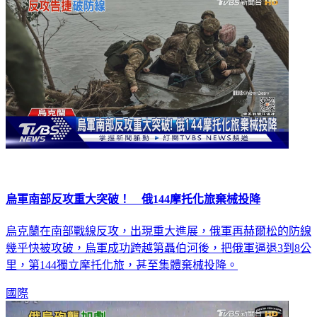
烏軍南部反攻重大突破！ 俄144摩托化旅棄械投降
烏克蘭在南部戰線反攻，出現重大進展，俄軍再赫爾松的防線
幾乎快被攻破，烏軍成功跨越第聶伯河後，把俄軍逼退3到8公
里，第144獨立摩托化旅，甚至集體棄械投降。
國際