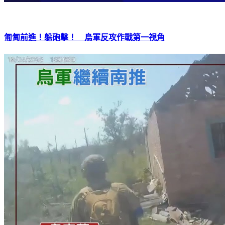
匍匐前進！躲砲擊！ 烏軍反攻作戰第一視角