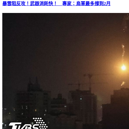
暴雪阻反攻！武器消耗快！ 專家：烏軍最多撐到2月