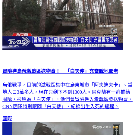
冒險進烏俄激戰區送物資！ 「白天使」充當戰地耶老
烏俄戰爭，目前的激戰區集中在烏東城市「阿夫迪夫卡」。當
地人口3萬多人，現在只剩下不到1300人。烏克蘭有一群補給
團隊，被稱為「白天使」，他們會冒險進入激戰區發送物資，
CNN團隊特別跟隨「白天使」，紀錄出生入死的過程。
國際