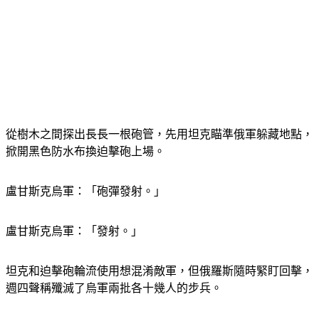
從樹木之間探出長長一根砲管，先用坦克瞄準俄軍躲藏地點，
掀開黑色防水布換迫擊砲上場。
盧甘斯克烏軍：「砲彈發射。」
盧甘斯克烏軍：「發射。」
坦克和迫擊砲輪流使用想混淆敵軍，但俄羅斯隨時緊盯回擊，
週四聲稱殲滅了烏軍兩批各十幾人的步兵。