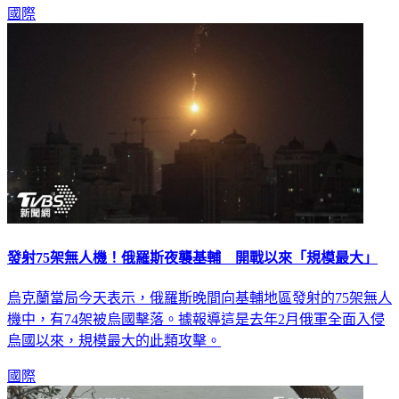
國際
發射75架無人機！俄羅斯夜襲基輔 開戰以來「規模最大」
烏克蘭當局今天表示，俄羅斯晚間向基輔地區發射的75架無人
機中，有74架被烏國擊落。據報導這是去年2月俄軍全面入侵
烏國以來，規模最大的此類攻擊。
國際