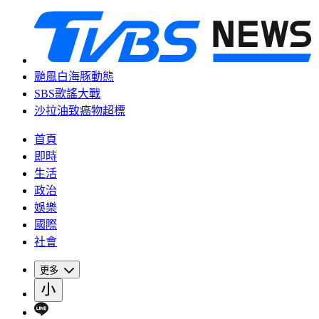
颱風白海豚動態
SBS歌謠大戰
沙拉油致癌物超標
首頁
即時
生活
政治
娛樂
國際
社會
更多