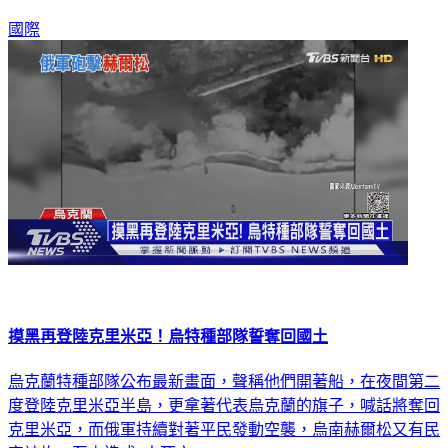
國際
摸黑再登陸克里米亞！烏特種部隊誓奪回國土
烏克蘭特種部隊公布最新畫面，聲稱他們開著船，在夜間第二
度登陸克里米亞半島，更拿著代表烏克蘭的旗子，喊話將奪回
克里米亞，而俄軍持續對著平民發動空襲，烏南赫爾松又有民