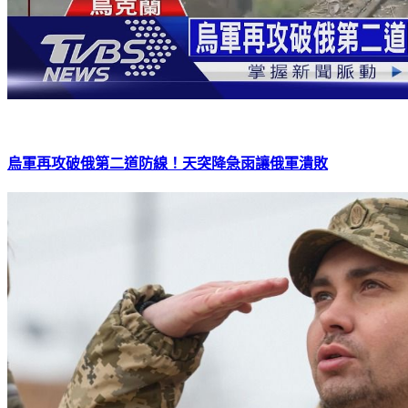
烏軍再攻破俄第二道防線！天突降急雨讓俄軍潰敗