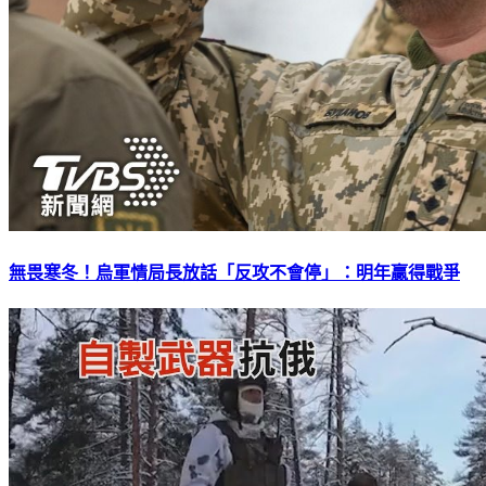
無畏寒冬！烏軍情局長放話「反攻不會停」：明年贏得戰爭