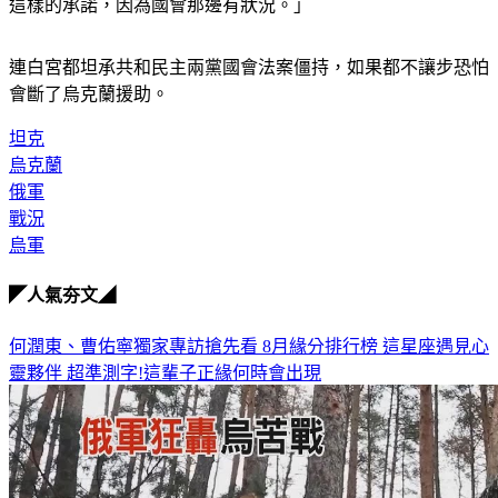
這樣的承諾，因為國會那邊有狀況。」
連白宮都坦承共和民主兩黨國會法案僵持，如果都不讓步恐怕
會斷了烏克蘭援助。
坦克
烏克蘭
俄軍
戰況
烏軍
◤人氣夯文◢
何潤東、曹佑寧獨家專訪搶先看
8月緣分排行榜 這星座遇見心
靈夥伴
超準測字!這輩子正緣何時會出現