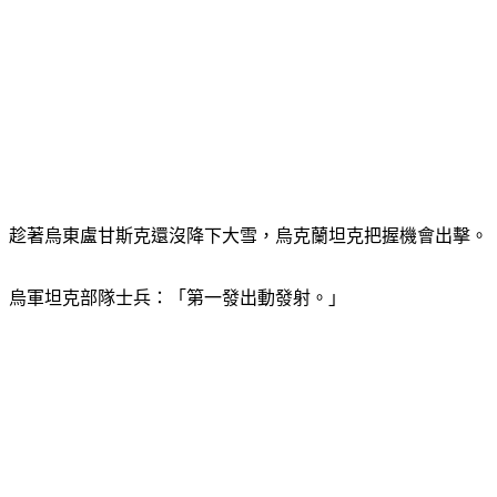
趁著烏東盧甘斯克還沒降下大雪，烏克蘭坦克把握機會出擊。
烏軍坦克部隊士兵：「第一發出動發射。」