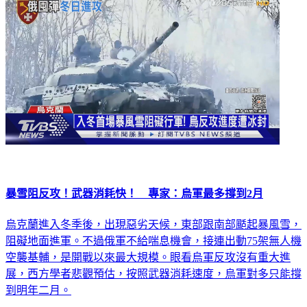
暴雪阻反攻！武器消耗快！ 專家：烏軍最多撐到2月
烏克蘭進入冬季後，出現惡劣天候，東部跟南部颳起暴風雪，
阻礙地面進軍。不過俄軍不給喘息機會，接連出動75架無人機
空襲基輔，是開戰以來最大規模。眼看烏軍反攻沒有重大進
展，西方學者悲觀預估，按照武器消耗速度，烏軍對多只能撐
到明年二月。