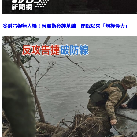
發射75架無人機！俄羅斯夜襲基輔 開戰以來「規模最大」