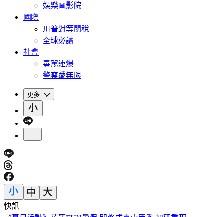
娛樂電影院
國際
川普對等關稅
全球必讀
社會
毒駕連爆
警察愛無限
更多
快訊