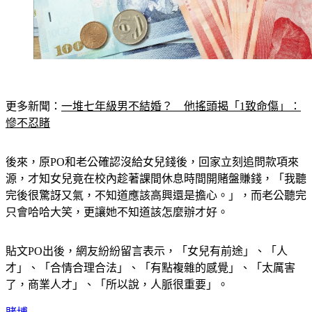
更多新聞：
一堆七年級男不結婚？　他搖頭揭「1致命傷」：
慘不忍睹
後來，原PO和老公確認沒給女兒錢後，回家立刻追問款項來
源，才知女兒竟在校內趁著課間休息時間開賭盤賺錢，「我聽
完後很驚訝又氣，不知道應該高興還是擔心。」，而老公聽完
只會哈哈大笑，更讓她不知道該怎麼辦才好。
貼文PO出後，網友紛紛留言表示，「女兒有前途」、「人
才」、「合情合理合法」、「有點複雜的感覺」、「太厲害
了，商業人才」、「所以說，人脈很重要」。