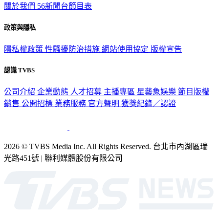
關於我們
56新聞台節目表
政策與隱私
隱私權政策
性騷擾防治措施
網站使用協定
版權宣告
認識 TVBS
公司介紹
企業動態
人才招募
主播專區
星藝象娛樂
節目版權
銷售
公開招標
業務服務
官方聲明
獲獎紀錄／認證
2026 © TVBS Media Inc. All Rights Reserved. 台北市內湖區瑞
光路451號 | 聯利媒體股份有限公司