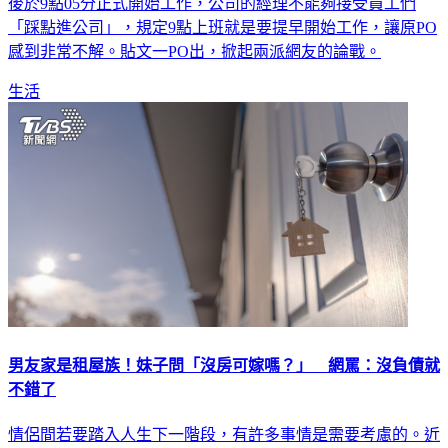
後於9點05分正式開始工作，公司的經理不能夠接受員工們
「踩點進公司」，規定9點上班就是要提早開始工作，讓原PO
感到非常不解。貼文一PO出，掀起兩派網友的論戰。
生活
男友家是租屋族！妹子問「沒房可嫁嗎？」 網罵：沒負債就
不錯了
情侶間若要踏入人生下一階段，有許多事情是需要考慮的。近