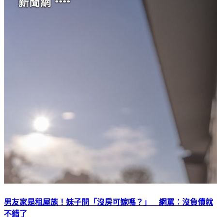
男友家是租屋族！妹子問「沒房可嫁嗎？」 網罵：沒負債就
不錯了