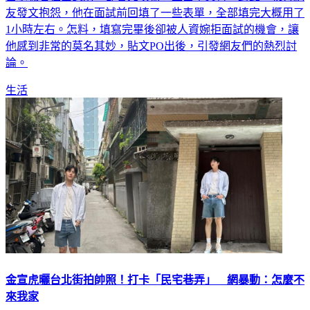
友發文抱怨，他在面試前回填了一些表單，全部填完大概用了
1小時左右。怎料，填寫完畢後卻被人資婉拒面試的機會，讓
他感到非常的莫名其妙，貼文PO出後，引發網友們的熱烈討
論。
生活
金宣虎曬台北街拍帥照！打卡「民宅巷弄」 網暴動：怎麼不
來我家