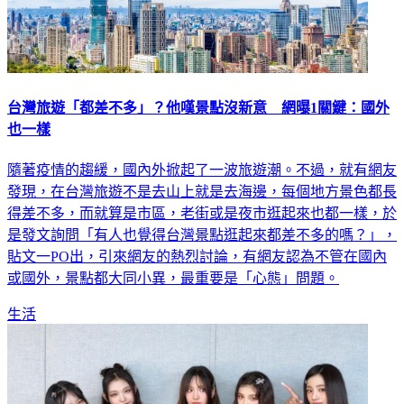
台灣旅遊「都差不多」？他嘆景點沒新意 網曝1關鍵：國外
也一樣
隨著疫情的趨緩，國內外掀起了一波旅遊潮。不過，就有網友
發現，在台灣旅遊不是去山上就是去海邊，每個地方景色都長
得差不多，而就算是市區，老街或是夜市逛起來也都一樣，於
是發文詢問「有人也覺得台灣景點逛起來都差不多的嗎？」，
貼文一PO出，引來網友的熱烈討論，有網友認為不管在國內
或國外，景點都大同小異，最重要是「心態」問題。
生活