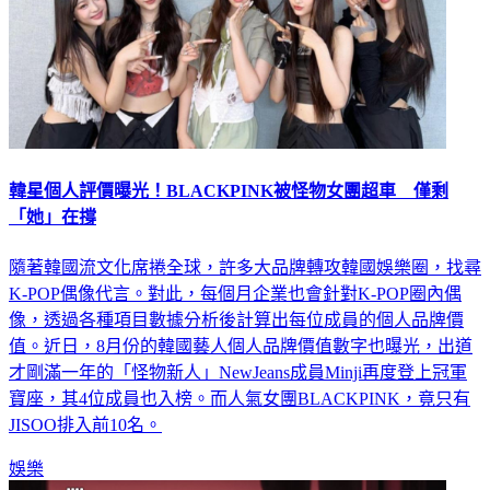
韓星個人評價曝光！BLACKPINK被怪物女團超車 僅剩
「她」在撐
隨著韓國流文化席捲全球，許多大品牌轉攻韓國娛樂圈，找尋
K-POP偶像代言。對此，每個月企業也會針對K-POP圈內偶
像，透過各種項目數據分析後計算出每位成員的個人品牌價
值。近日，8月份的韓國藝人個人品牌價值數字也曝光，出道
才剛滿一年的「怪物新人」NewJeans成員Minji再度登上冠軍
寶座，其4位成員也入榜。而人氣女團BLACKPINK，竟只有
JISOO排入前10名。
娛樂