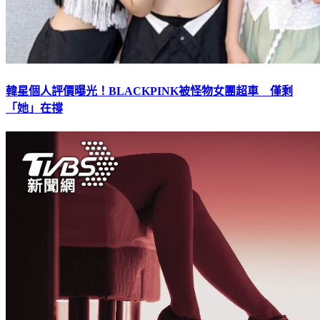
韓星個人評價曝光！BLACKPINK被怪物女團超車 僅剩
「她」在撐