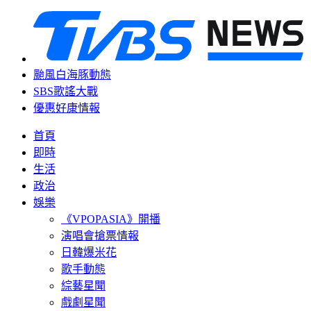
颱風白海豚動態
SBS歌謠大戰
優惠好康情報
首頁
即時
生活
政治
娛樂
《VPOPASIA》開播
演唱會搶票情報
日韓爆米花
歌手動態
綜藝星聞
戲劇星聞