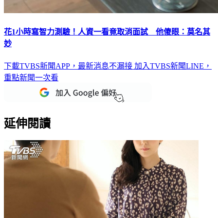
花1小時寫智力測驗！人資一看竟取消面試 他傻眼：莫名其
妙
下載TVBS新聞APP，最新消息不漏接
加入TVBS新聞LINE，
重點新聞一次看
延伸閱讀