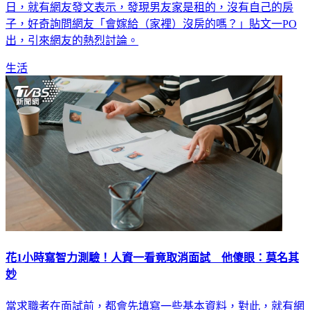
日，就有網友發文表示，發現男友家是租的，沒有自己的房
子，好奇詢問網友「會嫁給（家裡）沒房的嗎？」貼文一PO
出，引來網友的熱烈討論。
生活
花1小時寫智力測驗！人資一看竟取消面試 他傻眼：莫名其
妙
當求職者在面試前，都會先填寫一些基本資料，對此，就有網