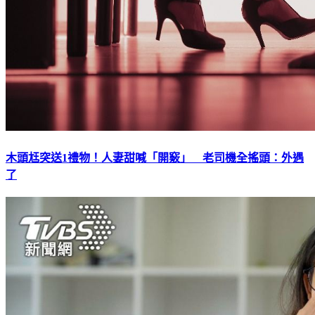
木頭尪突送1禮物！人妻甜喊「開竅」 老司機全搖頭：外遇
了