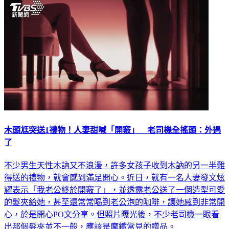
木頭尪突送1禮物！人妻甜喊「開竅」 老司機全搖頭：外遇
了
不少男生天性木訥又不浪漫，許多女孩子收到木訥的另一半難
得送的禮物，就會感到滿足開心。近日，就有一名人妻發文炫
耀表示「我老公終於開竅了」，並透露老公送了一個造型可愛
的髮夾給她，甚至還常常喝到老公泡的咖啡，讓她感到非常開
心，於是開心PO文分享。但照片曝光後，不少老司機一眼看
出那個髮夾並不一般，應該是摩鐵常見的贈品。