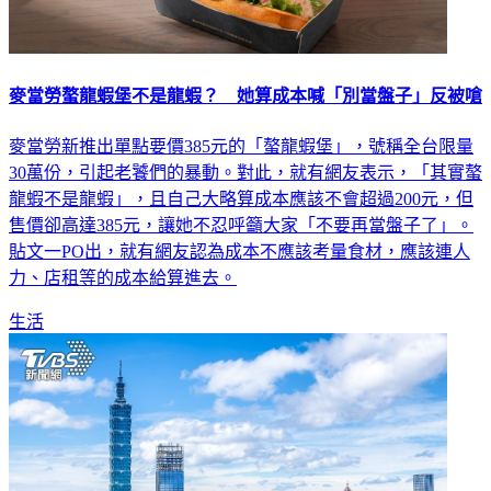
麥當勞螯龍蝦堡不是龍蝦？ 她算成本喊「別當盤子」反被嗆
麥當勞新推出單點要價385元的「螯龍蝦堡」，號稱全台限量
30萬份，引起老饕們的暴動。對此，就有網友表示，「其實螯
龍蝦不是龍蝦」，且自己大略算成本應該不會超過200元，但
售價卻高達385元，讓她不忍呼籲大家「不要再當盤子了」。
貼文一PO出，就有網友認為成本不應該考量食材，應該連人
力、店租等的成本給算進去。
生活