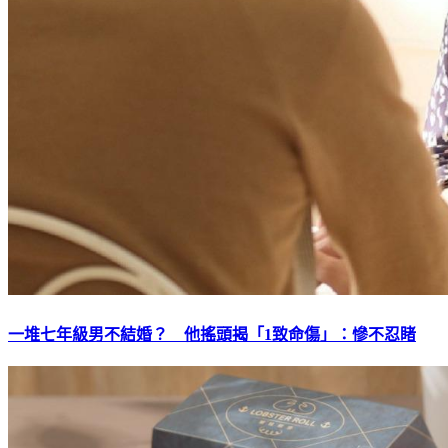
一堆七年級男不結婚？ 他搖頭揭「1致命傷」：慘不忍睹