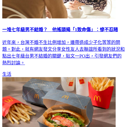
一堆七年級男不結婚？ 他搖頭揭「1致命傷」：慘不忍睹
近年來，台灣不婚不生比例增加，連帶造成少子化等等的問
題。對此，就有網友發文分享女性友人去聯誼所看到的狀況和
點出七年級台男不結婚的關鍵，貼文一PO出，引發網友們的
熱烈討論。
生活