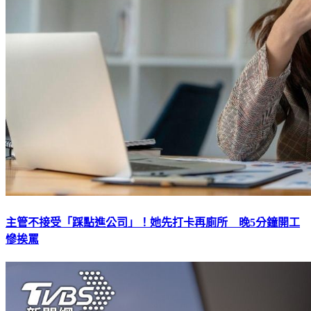
主管不接受「踩點進公司」！她先打卡再廁所 晚5分鐘開工
慘挨罵