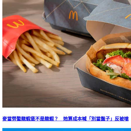
麥當勞螯龍蝦堡不是龍蝦？ 她算成本喊「別當盤子」反被嗆