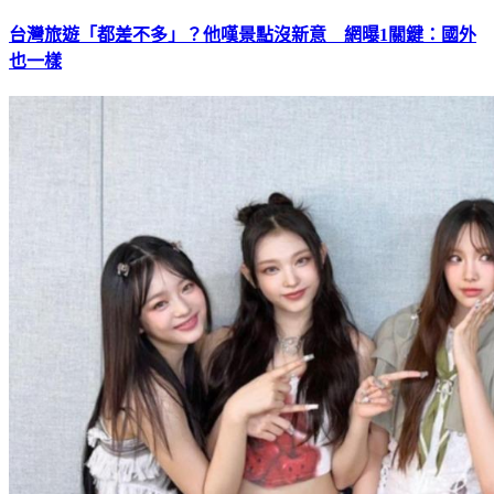
台灣旅遊「都差不多」？他嘆景點沒新意 網曝1關鍵：國外
也一樣