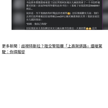
更多新聞：
歧視特斯拉？陸交警阻攔「上高架道路」還嗆駕
駛：你得服從