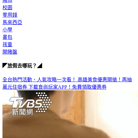
賭博
校園
零用錢
馬來西亞
小學
書包
孩童
開賭盤
◤放假去哪玩？◢
全台熱門活動、人氣攻略一次看！
高雄美食優惠開搶！再抽
萬元住宿券
下載食尚玩家APP！免費領取優惠券