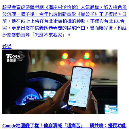
韓星金宣虎憑藉戲劇《海岸村恰恰恰》人氣暴增，陷入桃色風
波沉寂一陣子後，今年也透過新電影《貴公子》正式復出。日
前，他在IG上上傳在台北街頭拍攝的帥照，不僅與台北101合
照，更是出沒在信義區巷弄間的民宅門口，畫面曝光後，粉絲
紛紛暴動直呼「怎麼不來我家」。
娛樂
Google地圖變了樣！他崩潰喊「超痛苦」 網共鳴：擾民功能