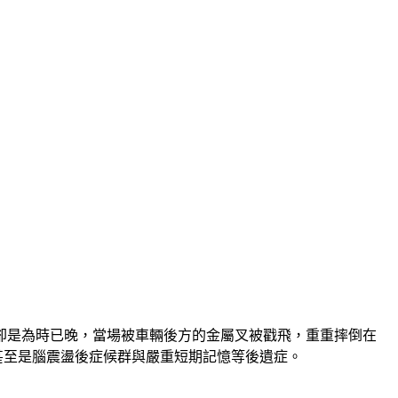
卻是為時已晚，當場被車輛後方的金屬叉被戳飛，重重摔倒在
，甚至是腦震盪後症候群與嚴重短期記憶等後遺症。