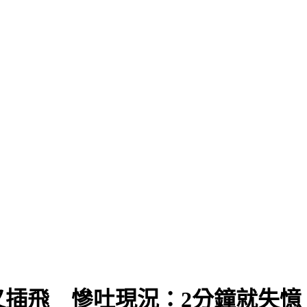
9％
插飛 慘吐現況：2分鐘就失憶