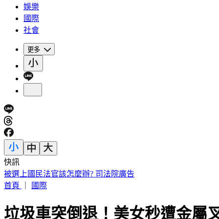
娛樂
國際
社會
更多
快訊
明放颱風假？白海豚颱風「最新暴風圈侵襲率」曝 這縣市達5
首頁
｜
國際
垃圾車突倒退！美女秒遭金屬叉