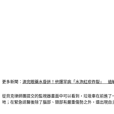
更多新聞：
滴完眼藥水昏迷！他爆罕病「水泡紅疹炸裂」　過
從貝克律師團提交的監視器畫面中可以看到，垃圾車在前進了
地；在緊急送醫後除了腦部、頸部有嚴重傷勢之外，還出現自主神