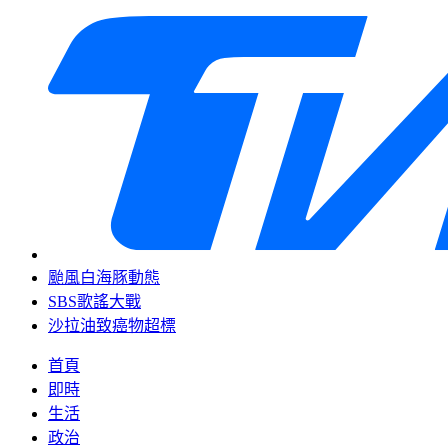
颱風白海豚動態
SBS歌謠大戰
沙拉油致癌物超標
首頁
即時
生活
政治