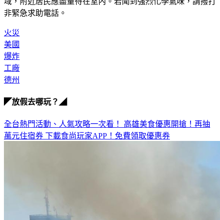
加蘭市消防局發言人詹姆斯·達格提醒民眾，禁止靠近該區
域，附近居民應盡量待在室內。若聞到強烈化學氣味，請撥打
非緊急求助電話。
火災
美國
爆炸
工廠
德州
◤放假去哪玩？◢
全台熱門活動、人氣攻略一次看！
高雄美食優惠開搶！再抽
萬元住宿券
下載食尚玩家APP！免費領取優惠券