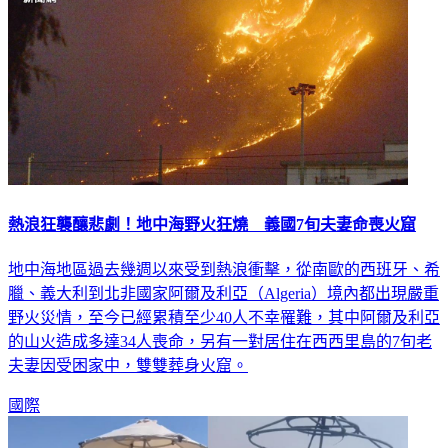
熱浪狂襲釀悲劇！地中海野火狂燒 義國7旬夫妻命喪火窟
地中海地區過去幾週以來受到熱浪衝擊，從南歐的西班牙、希
臘、義大利到北非國家阿爾及利亞（Algeria）境內都出現嚴重
野火災情，至今已經累積至少40人不幸罹難，其中阿爾及利亞
的山火造成多達34人喪命，另有一對居住在西西里島的7旬老
夫妻因受困家中，雙雙葬身火窟。
國際