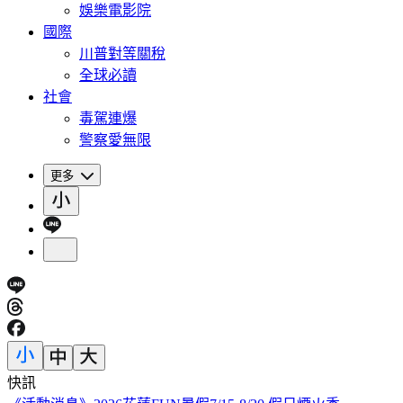
娛樂電影院
國際
川普對等關稅
全球必讀
社會
毒駕連爆
警察愛無限
更多
快訊