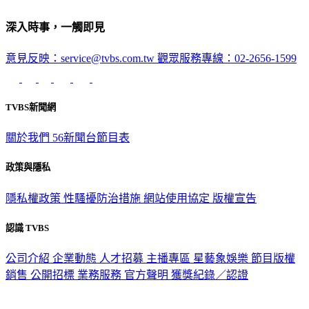
深入時事，一觸即見
意見反映：service@tvbs.com.tw
觀眾服務專線：02-2656-1599
TVBS新聞網
關於我們
56新聞台節目表
政策與隱私
隱私權政策
性騷擾防治措施
網站使用協定
版權宣告
認識 TVBS
公司介紹
企業動態
人才招募
主播專區
星藝象娛樂
節目版權
銷售
公開招標
業務服務
官方聲明
獲獎紀錄／認證