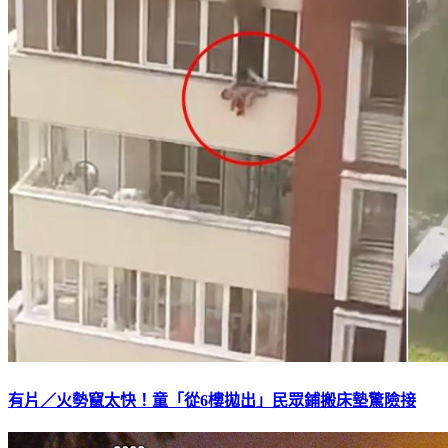
有片／火勢竄太快！童「從6樓拋出」民眾鋪搬床墊驚險接