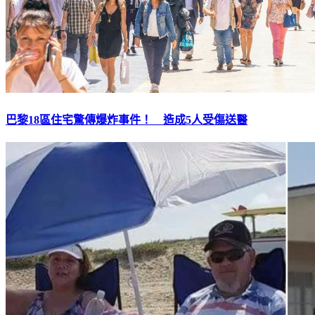
巴黎18區住宅驚傳爆炸事件！ 造成5人受傷送醫