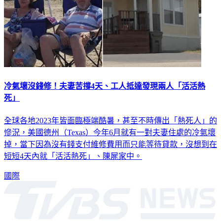
冷氣壞沒錢修！夫妻苦撐4天、工人抵達發現兩人「活活熱
死」
全球各地2023年皆面臨極端酷暑，甚至不時傳出「熱死人」的
慘況，美國德州（Texas）今年6月就有一對夫妻住處的冷氣壞
掉，當下因為沒有錢支付維修費用而只能等待貸款，沒想到在
短短4天內就「活活熱死」、陳屍家中。
國際