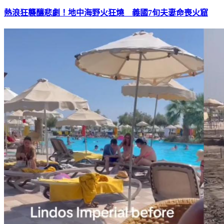
熱浪狂襲釀悲劇！地中海野火狂燒 義國7旬夫妻命喪火窟