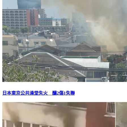
日本東京公共澡堂失火 釀2傷1失聯