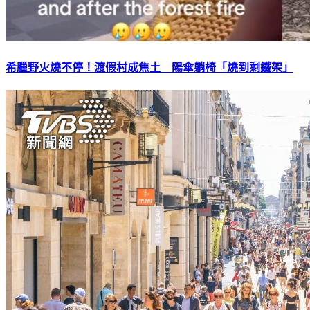
希臘野火燒不停！渡假村成焦土 陽傘躺椅「燒到剩鐵架」