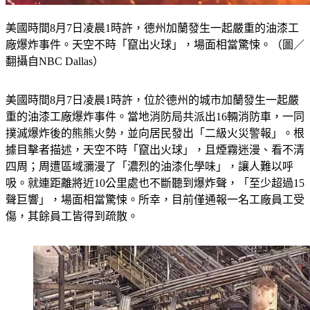
美國時間8月7日凌晨1時許，德州加蘭發生一起嚴重的油漆工
廠爆炸事件。天空不時「竄出火球」，場面相當驚悚。（圖／
翻攝自NBC Dallas）
美國時間8月7日凌晨1時許，位於德州的城市加蘭發生一起嚴
重的油漆工廠爆炸事件。當地消防局共派出16輛消防車，一同
撲滅爆炸後的熊熊火勢，並向居民發出「二級火災警報」。根
據目擊者描述，天空不時「竄出火球」，且煙霧迷漫、看不清
四周；周遭區域瀰漫了「濃烈的油漆化學味」，讓人難以呼
吸。就連距離將近10公里處也不斷聽到爆炸聲，「至少超過15
聲巨響」，場面相當驚悚。所幸，目前僅通報一名工廠員工受
傷，其餘員工皆得到疏散。