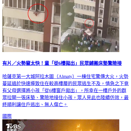
有片／火勢竄太快！童「從6樓拋出」民眾鋪搬床墊驚險接
哈薩克第一大城阿拉木圖（Almaty）一棟住宅驚傳大火，火勢
蔓延過於快速導致住在較高樓層的民眾逃生不及，情急之下竟
有父母選擇將小孩「從6樓窗戶拋出」，所幸在一樓戶外的群
眾拉開一張床墊、驚險地接住小孩，眾人見此也陸續仿效，最
終順利讓住戶逃出、無人傷亡。
國際