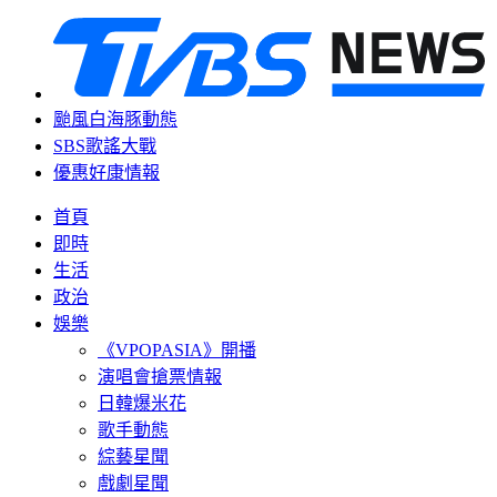
颱風白海豚動態
SBS歌謠大戰
優惠好康情報
首頁
即時
生活
政治
娛樂
《VPOPASIA》開播
演唱會搶票情報
日韓爆米花
歌手動態
綜藝星聞
戲劇星聞