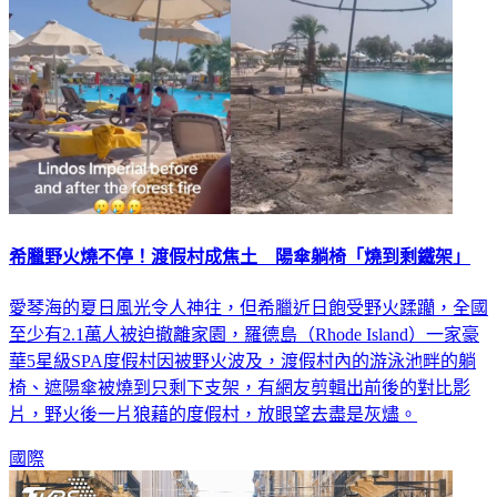
希臘野火燒不停！渡假村成焦土 陽傘躺椅「燒到剩鐵架」
愛琴海的夏日風光令人神往，但希臘近日飽受野火蹂躪，全國
至少有2.1萬人被迫撤離家園，羅德島（Rhode Island）一家豪
華5星級SPA度假村因被野火波及，渡假村內的游泳池畔的躺
椅、遮陽傘被燒到只剩下支架，有網友剪輯出前後的對比影
片，野火後一片狼藉的度假村，放眼望去盡是灰燼。
國際