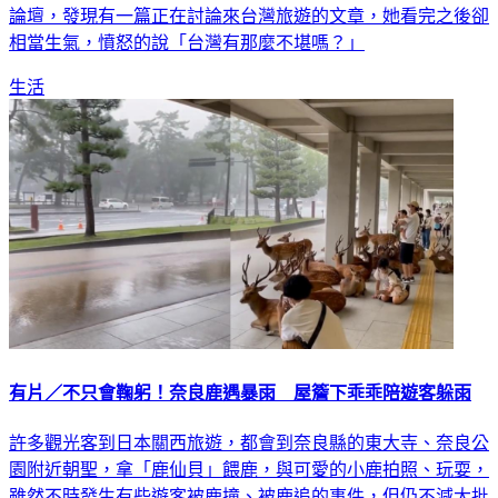
相當生氣，憤怒的說「台灣有那麼不堪嗎？」
生活
有片／不只會鞠躬！奈良鹿遇暴雨 屋簷下乖乖陪遊客躲雨
許多觀光客到日本關西旅遊，都會到奈良縣的東大寺、奈良公
園附近朝聖，拿「鹿仙貝」餵鹿，與可愛的小鹿拍照、玩耍，
雖然不時發生有些遊客被鹿撞、被鹿追的事件，但仍不減大批
遊客對奈良鹿的喜愛。近日更有民眾拍下奈良鹿的另一面，只