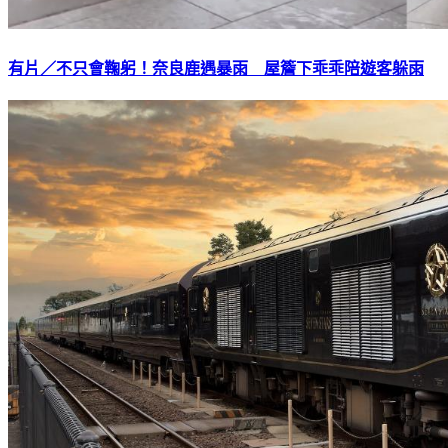
有片／不只會鞠躬！奈良鹿遇暴雨 屋簷下乖乖陪遊客躲雨