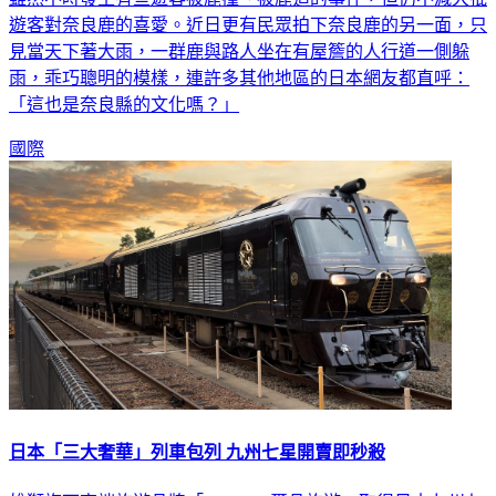
見當天下著大雨，一群鹿與路人坐在有屋簷的人行道一側躲
雨，乖巧聰明的模樣，連許多其他地區的日本網友都直呼：
「這也是奈良縣的文化嗎？」
國際
日本「三大奢華」列車包列 九州七星開賣即秒殺
雄獅旗下高端旅遊品牌「Signature璽品旅遊」取得日本九州七