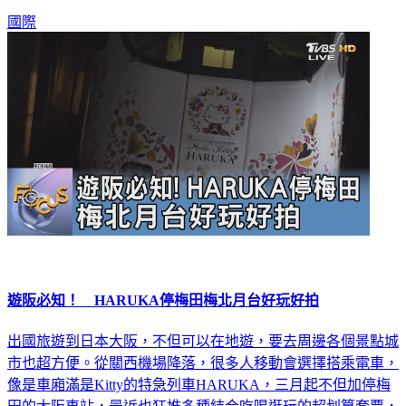
國際
遊阪必知！ HARUKA停梅田梅北月台好玩好拍
出國旅遊到日本大阪，不但可以在地遊，要去周邊各個景點城
市也超方便。從關西機場降落，很多人移動會選擇搭乘電車，
像是車廂滿是Kitty的特急列車HARUKA，三月起不但加停梅
田的大阪車站，最近也狂推多種結合吃喝逛玩的超划算套票，