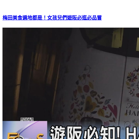
梅田美食遍地都是！女孩兒們遊阪必逛必品嘗