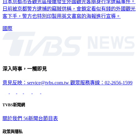
日前被京都警方逮捕的竊賊供稱，會鎖定看似有錢的外國觀光
客下手，警方也特別印製用英文書寫的海報進行宣導。
國際
深入時事，一觸即見
意見反映：service@tvbs.com.tw
觀眾服務專線：02-2656-1599
TVBS新聞網
關於我們
56新聞台節目表
政策與隱私
隱私權政策
性騷擾防治措施
網站使用協定
版權宣告