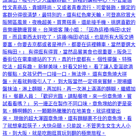
性文青商品、貴婦時尚、又或者青春流行、可愛裝飾，鎖定的
客群分得很清楚，最特別的，還有紅色摩天輪，可登高欣賞大
阪鬧區風景，夜晚超美。買票搭乘，還能接手機、挑選喜歡的
音樂邊聽邊賞景。 台灣遊客 陳小姐：「因為這裡(梅田)太好
買，而且東西太好吃了，這邊(梅田)的話，也是所有大阪交通
要塞，你要去京都或者是神戶，都要在這裡轉車，當然要選大
阪梅田。」 有得逛有得買，當然品嘗美食也很重要。阪急三
番街位在電車總站的下方，真的什麼都有。 個性擺盤、特殊
吃法，超有趣。 新鮮美味，好看又好拍。 看了讓人垂涎欲滴
的餐點，女孩兒們一口接一口，無法停。 還有章魚燒大拼
盤，光看就夠吸引人了， 到大阪當然一定得來嘗鮮。現場鐵
盤抹油，淋上麵糊，再加料，再一次淋上滿滿的麵糊，繼續加
料。 餐廳人員：「歡迎光臨，請點餐唷，來一份章魚燒，嘗
試看看嗎？」 另一邊正在製作不同口味，章魚塊給的更是豪
氣，轉啊轉的，一顆顆熱騰騰的在地美食，就這樣變出
來。 現做的超大渾圓章魚燒，還有麵糊裹不住的章魚塊，看
了就想拿起筷子，大快朵頤。只能說，不管男生女生大人小
孩，到大阪，就是吃飽逛買玩到翻的極樂旅程。