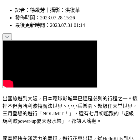
記者
：
徐啟芳
｜
攝影
：
洪復華
發佈時間：
2023.07.28 15:26
最後更新時間：
2023.07.31 01:14
出國旅遊到大阪，日本環球影城早已經是必列的行程之一。這
裡不但有哈利波特魔法世界、小小兵樂園、超級任天堂世界，
三月登場的遊行「NOLIMIT！」，還有七月初起跑的「超級
瑪利歐power-up夏天潑水祭」，都讓人嗨翻。
節奏輕快充滿活力的舞蹈，遊行花車出現，從HelloKitty到小
小兵，歡樂好聲音的可愛角色們一一露臉，跟著大家一起搖擺