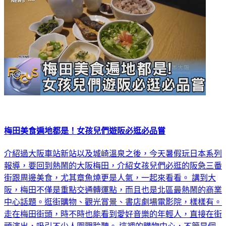
梅田美食遍地都是！女孩兒們遊阪必逛必品嘗
介紹過大阪車站新站以及城崎溫泉之後，今天暑假玩日本系列
報導，要回到熱鬧的大阪梅田，介紹女孩兒們必逛的阪急三番
街跟周邊美食，尤其章魚燒更是人氣，一起來看看。 講到大
阪，梅田不僅是重點交通轉運點，而且也是北區最熱鬧的商業
中心話題。逛街購物、觀光賞景、書店劇場電影院，樣樣有。
走在梅田街頭，時不時也能看到愛好音樂的年輕人，直接在街
頭演出，吸引不少人圍觀聆聽。 這裡的購物中心，不管是個