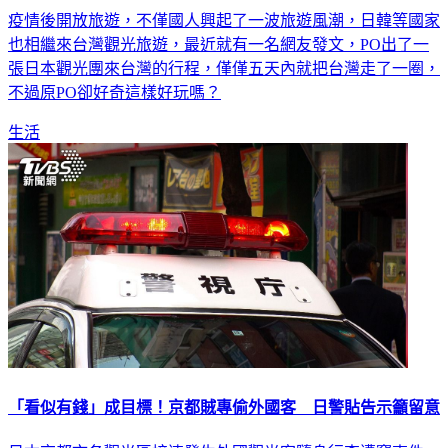
也相繼來台灣觀光旅遊，最近就有一名網友發文，PO出了一
張日本觀光團來台灣的行程，僅僅五天內就把台灣走了一圈，
不過原PO卻好奇這樣好玩嗎？
生活
「看似有錢」成目標！京都賊專偷外國客 日警貼告示籲留意
日本京都市各觀光區接連發生外國觀光客隨身行李遭竊事件。