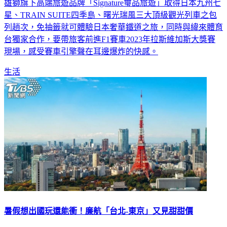
星、TRAIN SUITE四季島、曙光瑞風三大頂級觀光列車之包
列趟次，免抽籤就可體驗日本奢華鐵道之旅，同時與緯來體育
台獨家合作，要帶旅客前進F1賽車2023年拉斯維加斯大獎賽
現場，感受賽車引擎聲在耳邊爆炸的快感。
生活
暑假想出國玩還能衝！廉航「台北-東京」又見甜甜價
七、八月暑假是旅遊旺季，大家都在瘋出國旅遊。根據觀光局