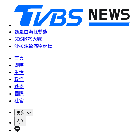
颱風白海豚動態
SBS歌謠大戰
沙拉油致癌物超標
首頁
即時
生活
政治
娛樂
國際
社會
更多