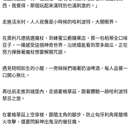
走進活米村，人人就像是小時候的哈利波特，大開眼界。
在奧利凡德挑選魔杖，到蜂蜜公爵糖果店，買一包柏蒂全口味
豆子，一邊感受這個神奇世界，沿途還能看到眾多麻瓜，正在
努力揮舞著魔杖想要解開咒語。
遇見栩栩如生的小龍，一旁妹妹們端著奶油啤酒，每人品嘗一
口開心無比。
再往前走進到城堡內，走過霍格華茲，跟著體驗一趟哈利波特
禁忌之旅。
在霍格華茲上空穿梭，跟隨主角的腳步，防止匈牙利角尾龍噴
火攻擊，還要閃躲神出鬼沒的催狂魔。