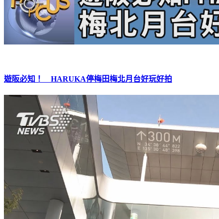
遊阪必知！ HARUKA停梅田梅北月台好玩好拍