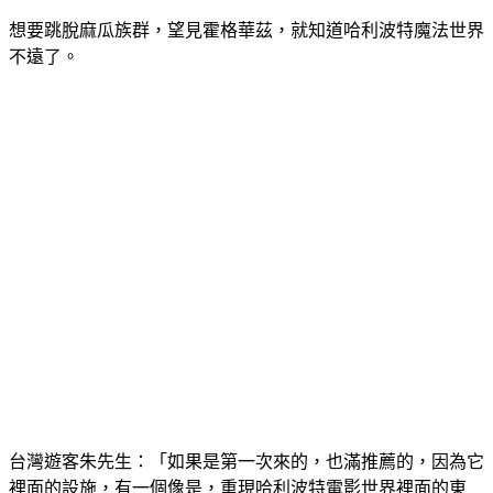
想要跳脫麻瓜族群，望見霍格華茲，就知道哈利波特魔法世界
不遠了。
台灣遊客朱先生：「如果是第一次來的，也滿推薦的，因為它
裡面的設施，有一個像是，重現哈利波特電影世界裡面的東
西，我覺得，那個玩起來滿特別也滿刺激的。」