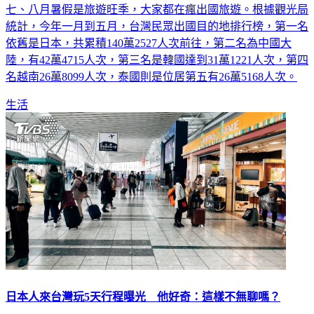
統計，今年一月到五月，台灣民眾出國目的地排行榜，第一名
依舊是日本，共累積140萬2527人次前往，第二名為中國大
陸，有42萬4715人次，第三名是韓國達到31萬1221人次，第四
名越南26萬8099人次，泰國則是位居第五有26萬5168人次。
生活
日本人來台灣玩5天行程曝光 他好奇：這樣不無聊嗎？
疫情後開放旅遊，不僅國人興起了一波旅遊風潮，日韓等國家