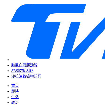
颱風白海豚動態
SBS歌謠大戰
沙拉油致癌物超標
首頁
即時
生活
政治