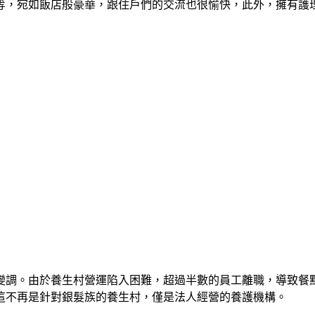
等，宛如飯店般豪華，跟住戶們的交流也很愉快，此外，擁有護
變調。由於養生村營運陷入困難，超過半數的員工離職，導致餐
這不再是針對銀髮族的養生村，僅是法人經營的養護機構。