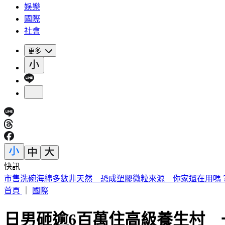
娛樂
國際
社會
更多
快訊
《夏日活動》花蓮FUN暑假 即將成真火舞秀 加碼重現
首頁
｜
國際
日男砸逾6百萬住高級養生村 