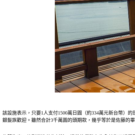
該設施表示，只要1人支付1500萬日圓（約334萬元新台幣
銀髮族歡迎。雖然合計3千萬圓的頭期款，幾乎等於是佐藤的