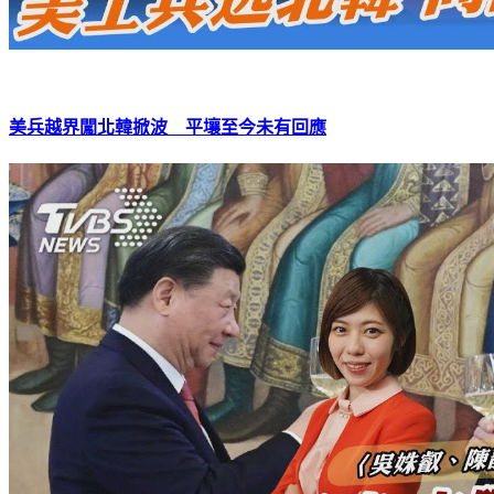
美兵越界闖北韓掀波 平壤至今未有回應