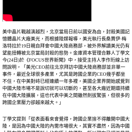
美中晶片戰越演越烈，北京當局日前以國安為由，封殺美國記
憶體晶片大廠美光，而根據陸媒報導，美光執行長桑賈伊·梅
洛特拉於19日親自拜會中國大陸商務部，被外界解讀美光仍有
望能扭轉被北京當局封殺的態勢。金庫資本管理合夥人丁學文
今(24日)於《FOCUS世界新聞》中，接受主持人李作珩線上訪
問說明，「美光CEO前往北京拜訪中國大陸商務部並非單一
事件，最近全球很多產業，尤其是跨國企業的CEO幾乎都坐
不住，在中美對峙已經連續一年多裡，美國企業界開始感覺到
中國大陸市場不是說切就可以切斷的，甚至各大廠近期還持續
在中國大陸擴展，這也代表中美之間雖然劍拔駑張，但很多的
跨國企業壓力卻越來越大。」
丁學文提到「從表面看來會覺得，跨國企業捨不得離開中國大