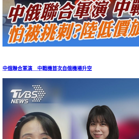
中俄聯合軍演 中戰機首次自俄機場升空