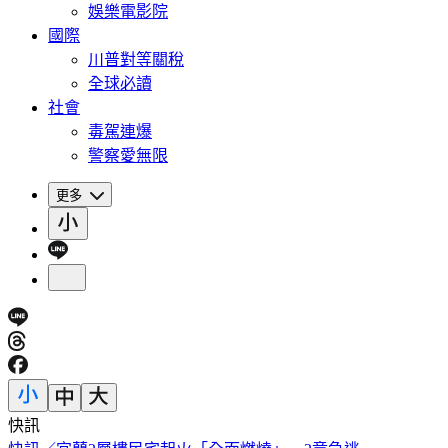
娛樂電影院
國際
川普對等關稅
全球必讀
社會
毒駕連爆
警察愛無限
更多
快訊