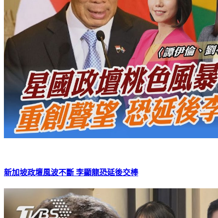
新加坡政壇風波不斷 李顯龍恐延後交棒