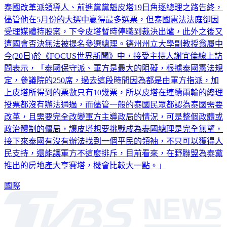
泰國改革派領導人、前進黨黨魁皮塔19日角逐總理之路告終，
儘管他在5月份的大選中贏得最多選票，但泰國憲法法庭卻因
受理媒體持股案，下令皮塔暫時停職到裁決出爐，此外之後又
遭國會否決無法被提名參選總理。德州州立大學副教授翁履中
今(20日)於《FOCUS世界新聞》中，接受主持人謝宜倫線上訪
問表示，「泰國保守派、軍方是最大的阻礙，根據泰國憲法規
定，參議院的250席，過去這段時間因為都是由軍方指派，加
上皮塔所得到的票數只有10幾票，所以皮塔在連續兩輪的總理
投票都沒有辦法通過，而儘管一般的泰國民眾都認為泰國需要
改革，且需要完全改變軍方主導政局的情況，可是整個政體或
政治體制的僵局，讓皮塔想要挑戰成為泰國總理是完全無望，
接下來泰國有沒有辦法找到一個平民的領袖，不只可以獲得人
民支持，還能讓軍方不這麼排斥，目前看來，在野聯盟為泰黨
推出的房地產大亨賽塔，機會比較大一點。」
國際