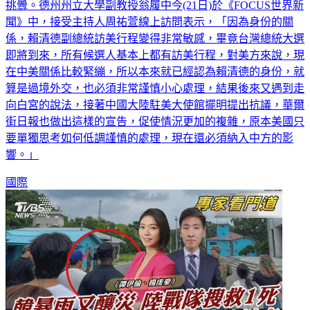
AIT都已經先表明，過境外交是慣例，強調北京毫無理由藉機
挑釁。德州州立大學副教授翁履中今(21日)於《FOCUS世界新
聞》中，接受主持人周祐萱線上訪問表示，「因為身份的關
係，賴清德副總統訪美行程變得非常敏感，畢竟台灣總統大選
即將到來，所有候選人基本上都有訪美行程，對美方來說，現
在中美關係比較緊繃，所以本來就已經認為賴清德的身份，就
算是過境外交，也必須非常謹慎小心處理，結果後來又遇到走
向白宮的說法，接著中國大陸駐美大使館擺明提出抗議，華爾
街日報也做出這樣的宣告，促使情況更加的複雜，原本美國只
要單獨思考如何低調謹慎的處理，現在還必須納入中方的影
響。」
國際