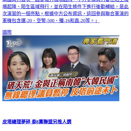
兩國兵力首次一起從俄方機場起飛，中方參演兵力要在陌生機
場起降、陌生區域飛行，並在陌生條件下進行後勤補給，是此
次演習的一個亮點。根據中方公布資訊，這回參與聯合軍演的
軍機包含運-20、空警-500、殲-16和直-20等。」
國際
皮塔總理夢碎 泰8黨聯盟另推人選