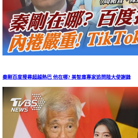
秦剛百度搜尋超越熱巴 他在哪? 美智庫專家追問陸大使謝鋒