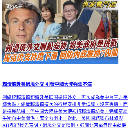
國際
賴清德赴美過境外交 引發中國大陸強烈不滿
副總統賴清德即將赴美展開過境外交，再次成為美中台三方爭
議焦點，儘管賴清德這次的行程安排非常低調，沒有專機，而
是採民航機，但中國大陸駐美大使卻指賴清德訪美，猶如灰犀
牛衝向中美關係，應全力阻止，對此，美國國務卿布林肯與