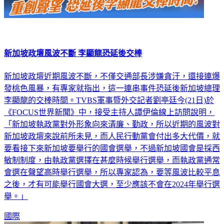
新加坡政壇風波不斷 李顯龍恐延後交棒
新加坡政壇近期風波不斷，不僅交通部長涉嫌貪汙，還接連爆
發桃色風暴，有專家就指出，這一連串事件恐延後新加坡總理
李顯龍的交棒時間。TVBS軍事暨外交記者劉亭廷今(21日)於
《FOCUS世界新聞》中，接受主持人譚伊倫線上訪問說明，
「新加坡執政黨對外形象向來清廉、勤政，所以近期的風波對
新加坡政壇來說前所未見，而人民行動黨會付出多大代價，就
要看接下來新加坡要舉行的國會選舉，不過新加坡國會是採西
敏制制度，由執政黨選擇在甚麼時候舉行選舉，而執政黨通常
會選在聲望高時舉行選舉，所以專家認為，要等風波比較平息
之後，才有可能舉行國會大選，至少應該不會在2024年舉行選
舉。」