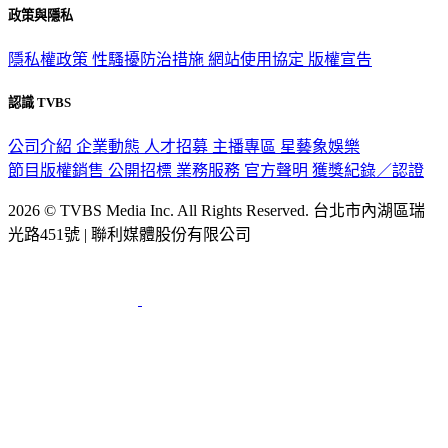
政策與隱私
隱私權政策
性騷擾防治措施
網站使用協定
版權宣告
認識 TVBS
公司介紹
企業動態
人才招募
主播專區
星藝象娛樂
節目版權銷售
公開招標
業務服務
官方聲明
獲獎紀錄／認證
2026 © TVBS Media Inc. All Rights Reserved. 台北市內湖區瑞
光路451號 | 聯利媒體股份有限公司