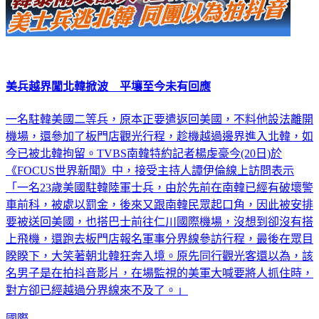
美兵越界闖北韓掀波 平壤至今未有回應
一名駐韓美國二等兵，原本正要遣返回美國，不料他設法離開
機場，還參加了板門店觀光行程，趁機越過邊界進入北韓，如
今已被北韓拘留。TVBS南韓特約記者楊虔豪今(20日)於
《FOCUS世界新聞》中，接受主持人譚伊倫線上訪問表示
「一名23歲美國駐韓陸軍士兵，由於先前在南韓已經有破壞警
車前科，被處以罰金，後來又跟南韓民眾起口角，因此被安排
要被送回美國，也搭巴士前往仁川國際機場，沒想到卻沒有搭
上飛機，還跑去板門店報名軍事分界線參訪行程，最後在眾目
睽睽下，大笑著朝北韓狂奔入境。原先同行觀光客還以為，該
名男子是在拍抖音影片，在場監視的美軍大喊要將人抓住時，
對方卻已經越過分界線來不及了。」