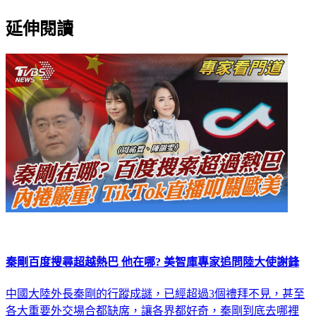
延伸閱讀
秦剛百度搜尋超越熱巴 他在哪? 美智庫專家追問陸大使謝鋒
中國大陸外長秦剛的行蹤成謎，已經超過3個禮拜不見，甚至