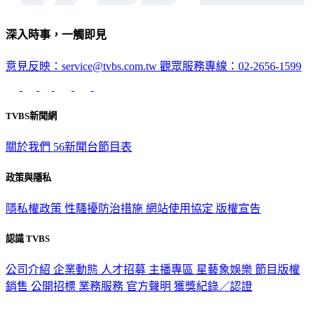
深入時事，一觸即見
意見反映：service@tvbs.com.tw
觀眾服務專線：02-2656-1599
TVBS新聞網
關於我們
56新聞台節目表
政策與隱私
隱私權政策
性騷擾防治措施
網站使用協定
版權宣告
認識 TVBS
公司介紹
企業動態
人才招募
主播專區
星藝象娛樂
節目版權
銷售
公開招標
業務服務
官方聲明
獲獎紀錄／認證