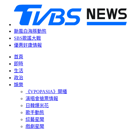
颱風白海豚動態
SBS歌謠大戰
優惠好康情報
首頁
即時
生活
政治
娛樂
《VPOPASIA》開播
演唱會搶票情報
日韓爆米花
歌手動態
綜藝星聞
戲劇星聞