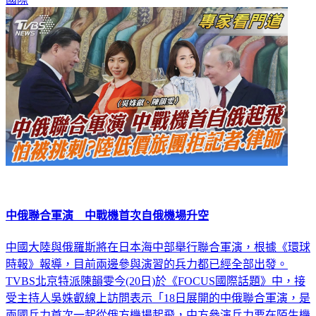
國際
中俄聯合軍演 中戰機首次自俄機場升空
中國大陸與俄羅斯將在日本海中部舉行聯合軍演，根據《環球
時報》報導，目前兩邊參與演習的兵力都已經全部出發。
TVBS北京特派陳韻雯今(20日)於《FOCUS國際話題》中，接
受主持人吳姝叡線上訪問表示「18日展開的中俄聯合軍演，是