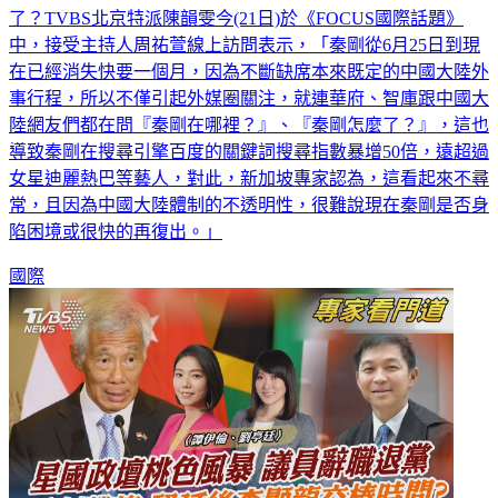
各大重要外交場合都缺席，讓各界都好奇，秦剛到底去哪裡
了？TVBS北京特派陳韻雯今(21日)於《FOCUS國際話題》
中，接受主持人周祐萱線上訪問表示，「秦剛從6月25日到現
在已經消失快要一個月，因為不斷缺席本來既定的中國大陸外
事行程，所以不僅引起外媒圈關注，就連華府、智庫跟中國大
陸網友們都在問『秦剛在哪裡？』、『秦剛怎麼了？』，這也
導致秦剛在搜尋引擎百度的關鍵詞搜尋指數暴增50倍，遠超過
女星迪麗熱巴等藝人，對此，新加坡專家認為，這看起來不尋
常，且因為中國大陸體制的不透明性，很難說現在秦剛是否身
陷困境或很快的再復出。」
國際