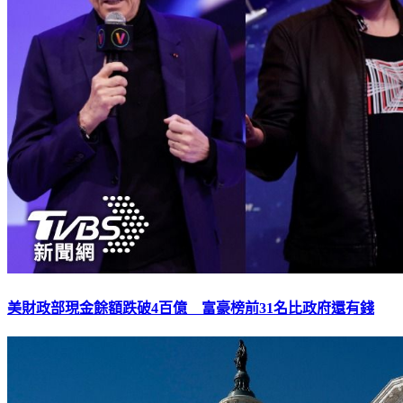
美財政部現金餘額跌破4百億 富豪榜前31名比政府還有錢