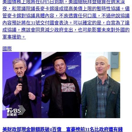
美國債務上限將在6月5日到期，美國總統拜登總算在週末深
夜，和眾議院議長麥卡錫達成提高美債上限的暫時性協議。儘
管麥卡錫對協議具體內容，不肯透露任何口風，不過他說協議
內容預計將在31號交付國會表決。可以確定的是，白宮為了達
成協議，應該會同意減少政府支出，也可能影響未來對外國的
軍事援助。
國際
美財政部現金餘額跌破4百億 富豪榜前31名比政府還有錢