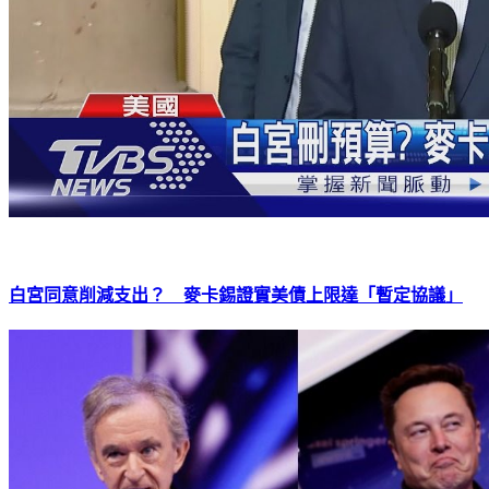
白宮同意削減支出？ 麥卡錫證實美債上限達「暫定協議」