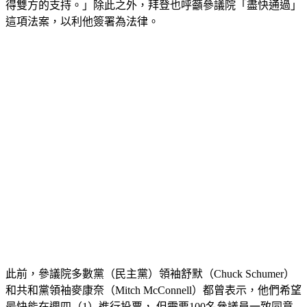
得雙方的支持。」除此之外，拜登也呼籲參議院「盡快通過」
這項法案，以利他簽署為法律。
此前，參議院多數黨（民主黨）領袖舒默（Chuck Schumer）
和共和黨領袖麥康奈（Mitch McConnell）都曾表示，他們希望
最快能在週四（1）進行投票， 但需要100名參議員一致同意