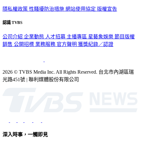
隱私權政策
性騷擾防治措施
網站使用協定
版權宣告
認識 TVBS
公司介紹
企業動態
人才招募
主播專區
星藝象娛樂
節目版權
銷售
公開招標
業務服務
官方聲明
獲獎紀錄／認證
2026 © TVBS Media Inc. All Rights Reserved. 台北市內湖區瑞
光路451號 | 聯利媒體股份有限公司
深入時事，一觸即見