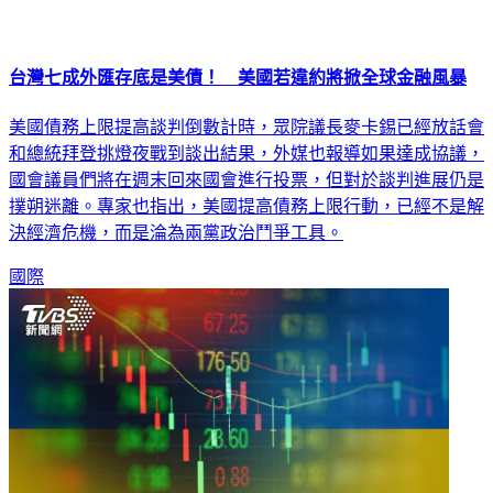
台灣七成外匯存底是美債！ 美國若違約將掀全球金融風暴
美國債務上限提高談判倒數計時，眾院議長麥卡錫已經放話會
和總統拜登挑燈夜戰到談出結果，外媒也報導如果達成協議，
國會議員們將在週末回來國會進行投票，但對於談判進展仍是
撲朔迷離。專家也指出，美國提高債務上限行動，已經不是解
決經濟危機，而是淪為兩黨政治鬥爭工具。
國際