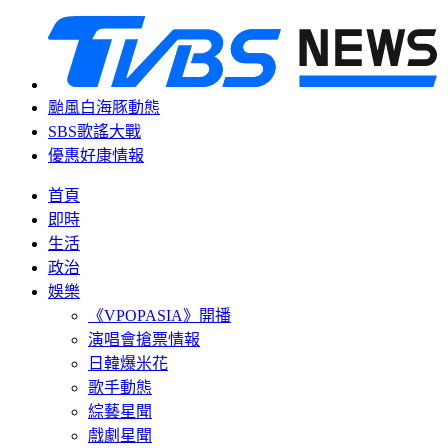
颱風白海豚動態
SBS歌謠大戰
優惠好康情報
首頁
即時
生活
政治
娛樂
《VPOPASIA》開播
演唱會搶票情報
日韓爆米花
歌手動態
綜藝星聞
戲劇星聞