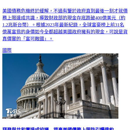
美國債務危機終於緩解，不過有鑒於政府直到最後一刻才就債
務上限達成共識，導致財政部的現金存底跌破400億美元（約
1.2兆新台幣）。根據2023年最新紀錄，全球富豪榜上前31名
億萬富翁的身價如今全都超越美國政府擁有的現金，可說是貨
真價實的「富可敵國」。
國際
拜登與共和黨達成協議 提高美國債務上限防引爆違約