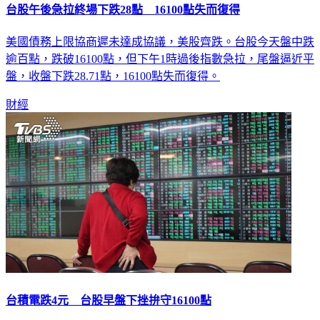
台股午後急拉終場下跌28點 16100點失而復得
美國債務上限協商遲未達成協議，美股齊跌。台股今天盤中跌
逾百點，跌破16100點，但下午1時過後指數急拉，尾盤逼近平
盤，收盤下跌28.71點，16100點失而復得。
財經
台積電跌4元 台股早盤下挫拚守16100點