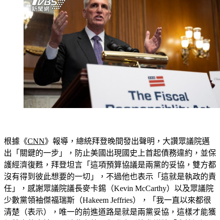
根據《
CNN
》報導，總統拜登晚間發出聲明，大讚眾議院邁
出「關鍵的一步」，防止美國出現國史上首起債務違約，並保
護經濟復甦，拜登坦言「這項預算協議是兩黨的妥協，雙方都
沒有得到彼此想要的一切」，不過他也表示「這就是執政的責
任」，感謝眾議院議長麥卡錫（Kevin McCarthy）以及眾議院
少數黨領袖傑福瑞斯（Hakeem Jeffries），「我一直以來都很
清楚（表示），唯一的前進道路是就是兩黨妥協，這樣才能獲