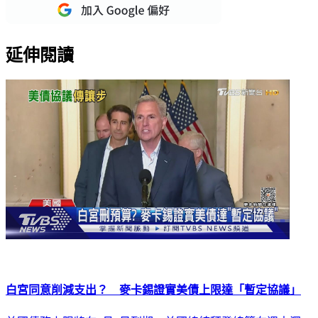
延伸閱讀
白宮同意削減支出？ 麥卡錫證實美債上限達「暫定協議」