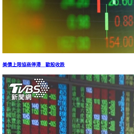
美債上限協商停滯 歐股收跌