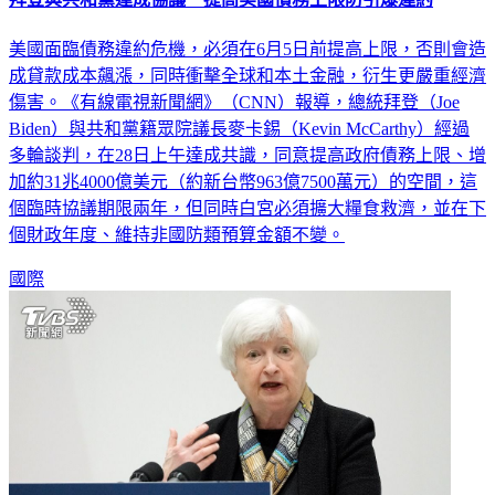
美國面臨債務違約危機，必須在6月5日前提高上限，否則會造
成貸款成本飆漲，同時衝擊全球和本土金融，衍生更嚴重經濟
傷害。《有線電視新聞網》（CNN）報導，總統拜登（Joe
Biden）與共和黨籍眾院議長麥卡錫（Kevin McCarthy）經過
多輪談判，在28日上午達成共識，同意提高政府債務上限、增
加約31兆4000億美元（約新台幣963億7500萬元）的空間，這
個臨時協議期限兩年，但同時白宮必須擴大糧食救濟，並在下
個財政年度、維持非國防類預算金額不變。
國際