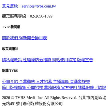
意見反映：service@tvbs.com.tw
觀眾服務專線：02-2656-1599
TVBS新聞網
關於我們
56新聞台節目表
政策與隱私
隱私權政策
性騷擾防治措施
網站使用協定
版權宣告
認識 TVBS
公司介紹
企業動態
人才招募
主播專區
星藝象娛樂
節目版權銷售
公開招標
業務服務
官方聲明
獲獎紀錄／認證
2026 © TVBS Media Inc. All Rights Reserved. 台北市內湖區瑞
光路451號 | 聯利媒體股份有限公司