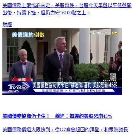
美國債務上限協商未定，美股齊跌，台股今天早盤以平低盤開
出後，持續下挫，但仍力守16100點之上。
財經
美國債務協商仍卡住！ 穆迪：如違約美股恐崩45%
美國債務償還大限快到，從G7峰會趕回的拜登，和眾院議長