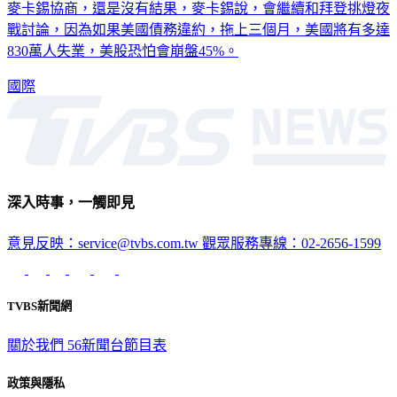
麥卡錫協商，還是沒有結果，麥卡錫說，會繼續和拜登挑燈夜
戰討論，因為如果美國債務違約，拖上三個月，美國將有多達
830萬人失業，美股恐怕會崩盤45%。
國際
深入時事，一觸即見
意見反映：service@tvbs.com.tw
觀眾服務專線：02-2656-1599
TVBS新聞網
關於我們
56新聞台節目表
政策與隱私