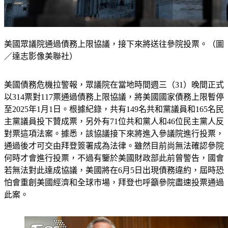
美國眾議院通過債務上限協議，接下來將送往參院投票。（圖
／達志影像美聯社）
美國債務危機拉警報，眾議院在當地時間週三（31）晚間正式
以314票對117票通過債務上限協議，將美國國家債務上限暫停
至2025年1月1日。根據紀錄，共有149名共和黨議員和165名民
主黨議員投下贊成票，另外有71位共和黨人和46位民主黨人反
對票這項法案。據悉，該協議接下來將進入參議院進行投票，
通過後才可交由拜登簽署成為法律。雖然目前尚無法確認參院
何時才會進行投票，不過有鑒於美國財政部此前曾警告，國會
若無法對此達成協議，美國將在6月5日出現債務違約，屆時恐
怕會重創美國經濟和全球市場，拜登也呼籲參院盡速投票通過
此案。