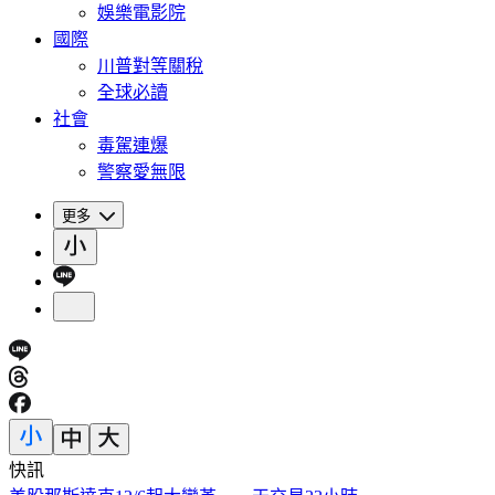
娛樂電影院
國際
川普對等關稅
全球必讀
社會
毒駕連爆
警察愛無限
更多
快訊