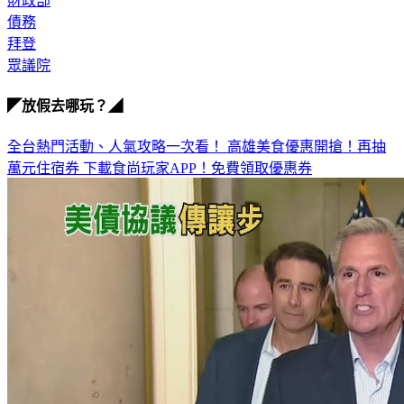
財政部
債務
拜登
眾議院
◤放假去哪玩？◢
全台熱門活動、人氣攻略一次看！
高雄美食優惠開搶！再抽
萬元住宿券
下載食尚玩家APP！免費領取優惠券