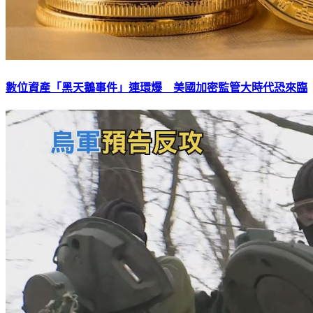
數位資產「黑天鵝事件」連環爆 美國加密監管大時代恐來臨