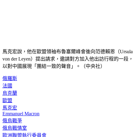
馬克宏說，他在歐盟領袖布魯塞爾峰會後向范德賴恩（Ursula 
von der Leyen）提出請求，邀請對方加入他出訪行程的一段，
以對中國展現「團結一致的聲音」。（中央社）
俄羅斯
法國
烏克蘭
歐盟
馬克宏
Emmanuel Macron
俄烏戰爭
俄烏戰情室
歐洲聯盟執行委員會