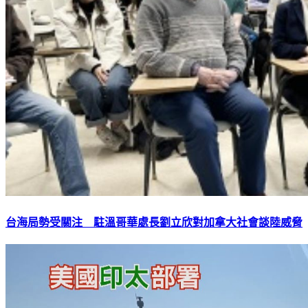
台海局勢受關注 駐溫哥華處長劉立欣對加拿大社會談陸威脅