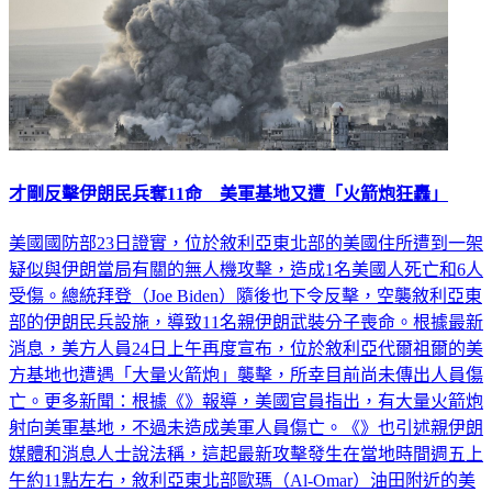
才剛反擊伊朗民兵奪11命 美軍基地又遭「火箭炮狂轟」
美國國防部23日證實，位於敘利亞東北部的美國住所遭到一架
疑似與伊朗當局有關的無人機攻擊，造成1名美國人死亡和6人
受傷。總統拜登（Joe Biden）隨後也下令反擊，空襲敘利亞東
部的伊朗民兵設施，導致11名親伊朗武裝分子喪命。根據最新
消息，美方人員24日上午再度宣布，位於敘利亞代爾祖爾的美
方基地也遭遇「大量火箭炮」襲擊，所幸目前尚未傳出人員傷
亡。更多新聞：根據《》報導，美國官員指出，有大量火箭炮
射向美軍基地，不過未造成美軍人員傷亡。《》也引述親伊朗
媒體和消息人士說法稱，這起最新攻擊發生在當地時間週五上
午約11點左右，敘利亞東北部歐瑪（Al-Omar）油田附近的美