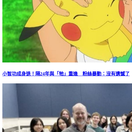
小智功成身退！隔24年與「牠」重逢 粉絲暴動：沒有遺憾了