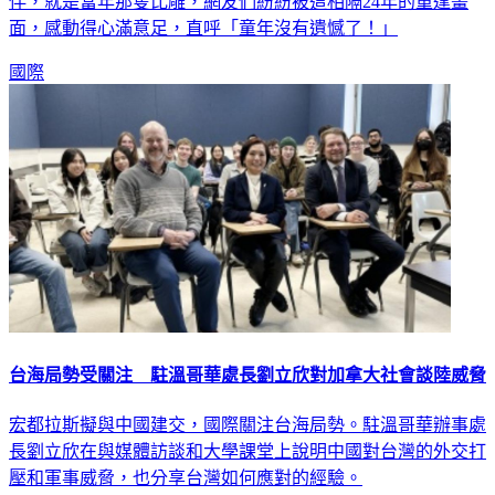
伴，就是當年那隻比雕，網友們紛紛被這相隔24年的重逢畫
面，感動得心滿意足，直呼「童年沒有遺憾了！」
國際
台海局勢受關注 駐溫哥華處長劉立欣對加拿大社會談陸威脅
宏都拉斯擬與中國建交，國際關注台海局勢。駐溫哥華辦事處
長劉立欣在與媒體訪談和大學課堂上說明中國對台灣的外交打
壓和軍事威脅，也分享台灣如何應對的經驗。