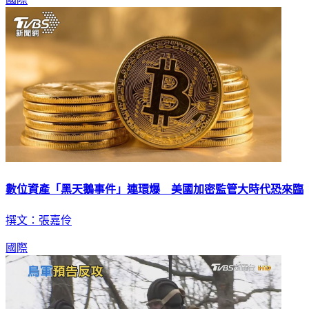
數位資產「黑天鵝事件」連環爆 美國加密監管大時代恐來臨
撰文：張嘉伶
國際