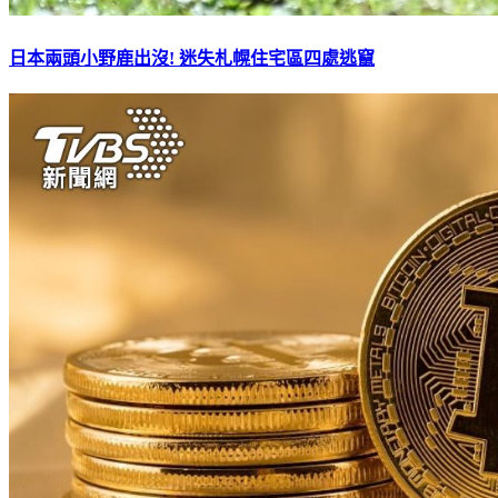
日本兩頭小野鹿出沒! 迷失札幌住宅區四處逃竄