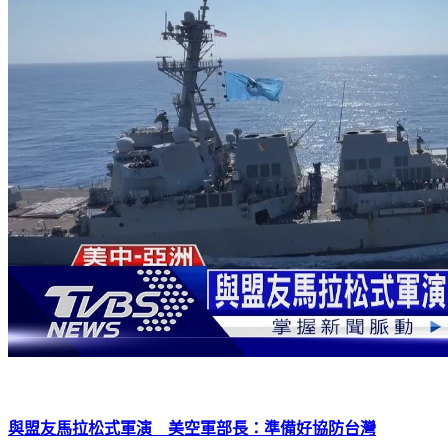
與盟友馬拉松式軍演 美空軍部長：準備好協防台灣