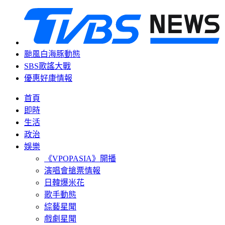
颱風白海豚動態
SBS歌謠大戰
優惠好康情報
首頁
即時
生活
政治
娛樂
《VPOPASIA》開播
演唱會搶票情報
日韓爆米花
歌手動態
綜藝星聞
戲劇星聞