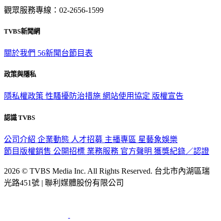
觀眾服務專線：02-2656-1599
TVBS新聞網
關於我們
56新聞台節目表
政策與隱私
隱私權政策
性騷擾防治措施
網站使用協定
版權宣告
認識 TVBS
公司介紹
企業動態
人才招募
主播專區
星藝象娛樂
節目版權銷售
公開招標
業務服務
官方聲明
獲獎紀錄／認證
2026 © TVBS Media Inc. All Rights Reserved. 台北市內湖區瑞
光路451號 | 聯利媒體股份有限公司