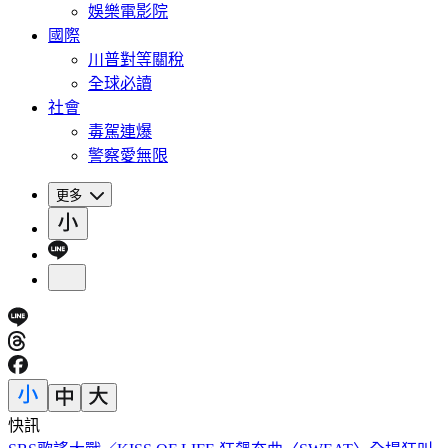
娛樂電影院
國際
川普對等關稅
全球必讀
社會
毒駕連爆
警察愛無限
更多
快訊