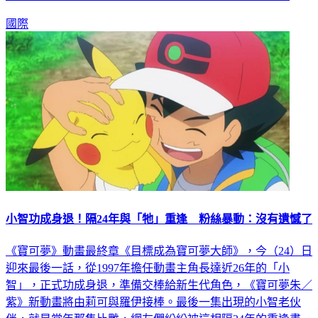
國際
小智功成身退！隔24年與「牠」重逢 粉絲暴動：沒有遺憾了
《寶可夢》動畫最終章《目標成為寶可夢大師》，今（24）日
迎來最後一話，從1997年擔任動畫主角長達近26年的「小
智」，正式功成身退，準備交棒給新生代角色，《寶可夢朱／
紫》新動畫將由莉可與羅伊接棒。最後一集出現的小智老伙