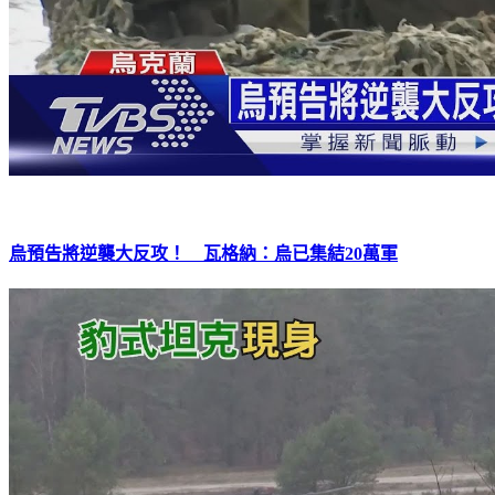
烏預告將逆襲大反攻！ 瓦格納：烏已集結20萬軍