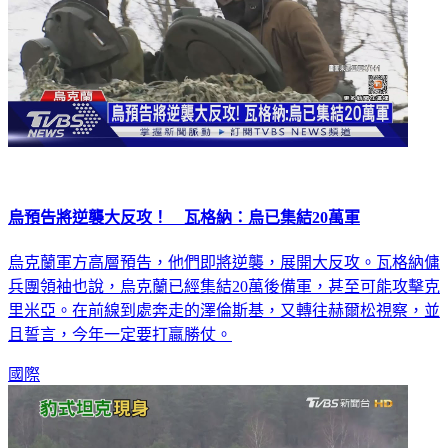
烏預告將逆襲大反攻！ 瓦格納：烏已集結20萬軍
烏克蘭軍方高層預告，他們即將逆襲，展開大反攻。瓦格納傭
兵團領袖也說，烏克蘭已經集結20萬後備軍，甚至可能攻擊克
里米亞。在前線到處奔走的澤倫斯基，又轉往赫爾松視察，並
且誓言，今年一定要打贏勝仗。
國際