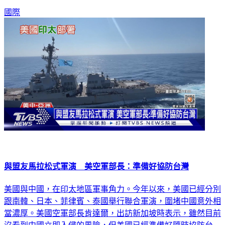
國際
與盟友馬拉松式軍演 美空軍部長：準備好協防台灣
美國與中國，在印太地區軍事角力。今年以來，美國已經分別
跟南韓、日本、菲律賓、泰國舉行聯合軍演，圍堵中國意外相
當濃厚。美國空軍部長肯達爾，出訪新加坡時表示，雖然目前