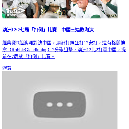
澳洲12:2七局「扣倒」比賽 中國三連敗淘汰
經典賽B組澳洲對決中國，澳洲打線狂打12安打，還有格蘭迪
寧（RobbieGlendinning）2分砲狙擊，澳洲12比2打贏中國，提
前在7局就「扣倒」比賽。
體育