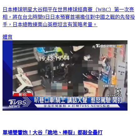
日本棒球明星大谷翔平在世界棒球經典賽（WBC）第一次亮
相，將在台北時間9日日本預賽首場擔任對中國之戰的先發投
手，日本總教練栗山英樹坦言有策略考量。
體育
單場雙響炮！大谷「跪地、棒裂」都敲全壘打