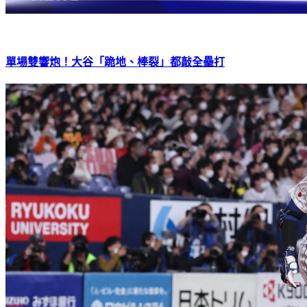
單場雙響炮！大谷「跪地、棒裂」都敲全壘打