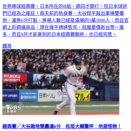
世界棒球經典賽，日本所在的B組，週四才開打，但日本球迷
們已經為之瘋狂！兩天前的熱身賽，大谷翔平敲出單場雙響
炮，灌進6分打點，進場人數已經是滿場的3萬3000人；而且官
網上的週邊商品，現在幾乎通通售完。就連要價新台幣一萬
多、而且9月才能拿到的日本經典賽戰袍，也已經完售。
體育
經典賽／大谷跪地雙轟灌6分 松坂大輔驚呼：他是怪物！