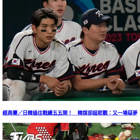
經典賽／日韓過往戰績五五開！ 韓媒卻超悲觀：又一場惡夢