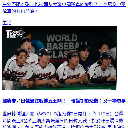
左外野陽春砲，也被網友大驚中國隊真的變強了，也認為中華
隊真的要再加油。
生活
經典賽／日韓過往戰績五五開！ 韓媒卻超悲觀：又一場惡夢
世界棒球經典賽（WBC）B組預賽9日開打，今（10日）台灣
時間晚上6點將上演火藥味濃厚的日韓大戰，對於昨日爆冷敗
給澳洲、士氣大傷的南韓隊而言，這場宿敵之戰的結果也決定