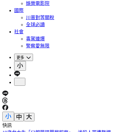
娛樂電影院
國際
川普對等關稅
全球必讀
社會
毒駕連爆
警察愛無限
更多
快訊