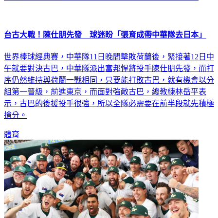
台古大戰！陳仕朋先發 球迷盼「張育成帶中華隊去日本」
世界棒球經典賽，中華隊11日晚間擊敗荷蘭後，緊接著12日中
午就要對決古巴，中華隊派出富邦悍將投手陳仕朋先發，而打
序仍然維持與荷蘭一戰相同，只要能打敗古巴，就有機會以分
組第一晉級，前進東京，而面對強敵古巴，總教練林岳平表
示，古巴的後援投手很強，所以全隊必需要在前半段就先積極
搶分。
體育