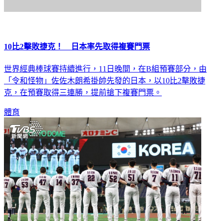
10比2擊敗捷克！ 日本率先取得複賽門票
世界經典棒球賽持續進行，11日晚間，在B組預賽部分，由
「令和怪物」佐佐木朗希掛帥先發的日本，以10比2擊敗捷
克，在預賽取得三連勝，提前搶下複賽門票。
體育