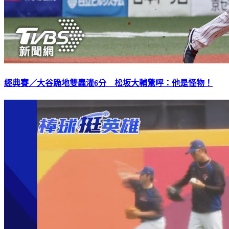
經典賽／大谷跪地雙轟灌6分 松坂大輔驚呼：他是怪物！