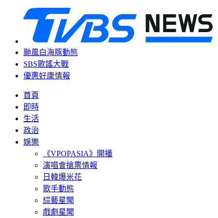
颱風白海豚動態
SBS歌謠大戰
優惠好康情報
首頁
即時
生活
政治
娛樂
《VPOPASIA》開播
演唱會搶票情報
日韓爆米花
歌手動態
綜藝星聞
戲劇星聞