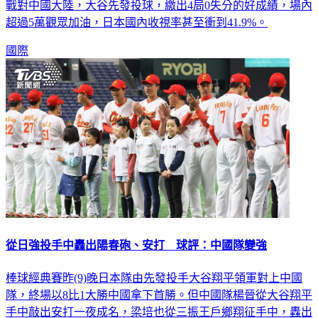
戰對中國大陸，大谷先發投球，繳出4局0失分的好成績，場內
超過5萬觀眾加油，日本國內收視率甚至衝到41.9%。
國際
從日強投手中轟出陽春砲、安打 球評：中國隊變強
棒球經典賽昨(9)晚日本隊由先發投手大谷翔平領軍對上中國
隊，終場以8比1大勝中國拿下首勝。但中國隊楊晉從大谷翔平
手中敲出安打一夜成名，梁培也從三振王戶鄉翔征手中，轟出