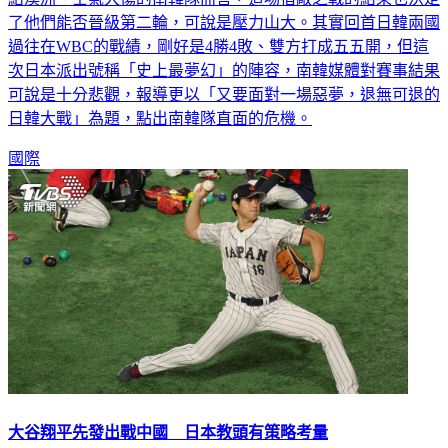
了他們能否晉級第二輪，可說是壓力山大。其實回首日韓兩國
過往在WBC的戰績，剛好是4勝4敗、雙方打成五五開，但這
次日本派出號稱「史上最夢幻」的陣容，南韓媒體對賽事結果
可說是十分悲觀，報導更以「又要面對一場惡夢，退無可退的
日韓大戰」為題，點出南韓隊直面的危機。
國際
大谷翔平先發出戰中國 日本教頭有策略考量