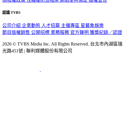
隱私權政策
性騷擾防治措施
網站使用協定
版權宣告
認識 TVBS
公司介紹
企業動態
人才招募
主播專區
星藝象娛樂
節目版權銷售
公開招標
業務服務
官方聲明
獲獎紀錄／認證
2026 © TVBS Media Inc. All Rights Reserved. 台北市內湖區瑞
光路451號 | 聯利媒體股份有限公司