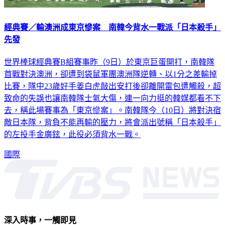
經典賽／輸澳洲成東京慘案 南韓今背水一戰派「日本殺手」
先發
世界棒球經典賽B組賽事昨（9日）於東京巨蛋開打，南韓隊
首戰對決澳洲，卻遭到袋鼠軍團澳洲隊逆轉、以1分之差輸掉
比賽，隊中23歲好手姜白虎敲出安打後卻離開雷包遭觸殺，超
致命的失誤也讓南韓隊士氣大傷，連一向力挺的韓媒都看不下
去，稱此場賽事為「東京慘案」。南韓隊今（10日）將對決宿
敵日本隊，背負不能再輸的壓力，將會派出號稱「日本殺手」
的左投手金廣鉉，此役必須背水一戰。
國際
深入時事，一觸即見