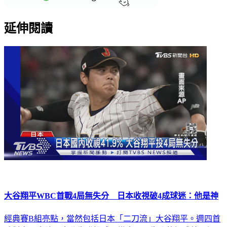
延伸閱讀
大谷翔平WBC首戰4局無失分 日本收視破4成球迷：他是神
經典賽B組亮點，當然包括日本「二刀流」大谷翔平。週四首