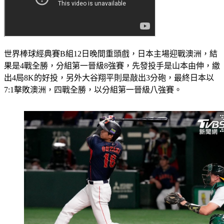
世界棒球經典賽B組12日晚間重頭戲，日本主場迎戰澳洲，結
果是4戰全勝，分組第一晉級8強賽，先發投手是山本由伸，繳
出4局8K的好投，另外大谷翔平則是敲出3分砲，最終日本以
7:1擊敗澳洲，四戰全勝，以分組第一晉級八強賽。