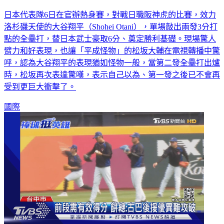
日本代表隊6日在官辦熱身賽，對戰日職阪神虎的比賽，效力
洛杉磯天使的大谷翔平（Shohei Otani），單場敲出兩發3分打
點的全壘打，替日本武士豪取6分、奠定勝利基礎。現場驚人
臂力和好表現，也讓「平成怪物」的松坂大輔在電視轉播中驚
呼，認為大谷翔平的表現猶如怪物一般，當第二發全壘打出爐
時，松坂再次表達驚嘆，表示自己以為、第一發之後已不會再
受到更巨大衝擊了。
國際