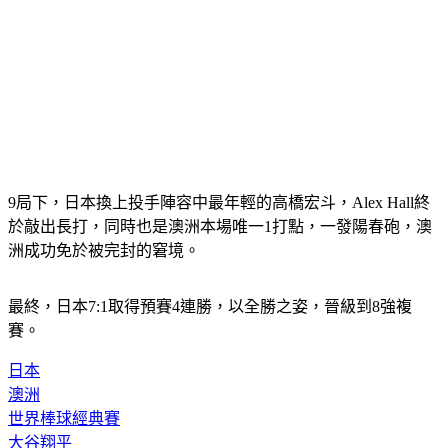
9局下，日本換上投手陣容中最年輕的高橋宏斗，Alex Hall終
於敲出長打，同時也是澳洲本場唯一1打點，一發陽春砲，澳
洲成功免於被完封的窘境。
最終，日本7:1取得預賽4連勝，以全勝之姿，晉級到8強複
賽。
日本
澳洲
世界棒球經典賽
大谷翔平