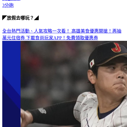
3分砲
◤放假去哪玩？◢
全台熱門活動、人氣攻略一次看！
高雄美食優惠開搶！再抽
萬元住宿券
下載食尚玩家APP！免費領取優惠券