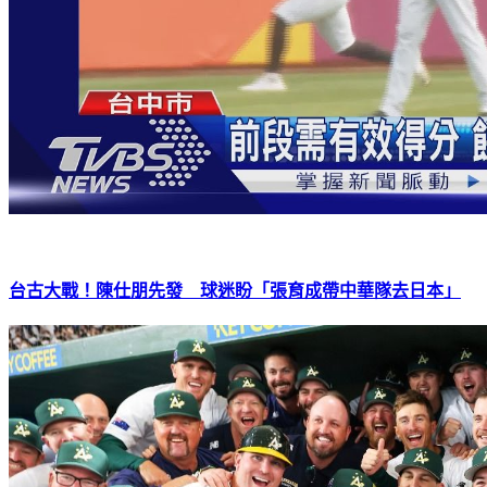
台古大戰！陳仕朋先發 球迷盼「張育成帶中華隊去日本」