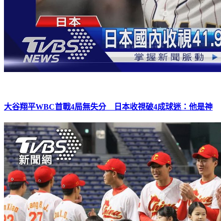
大谷翔平WBC首戰4局無失分 日本收視破4成球迷：他是神