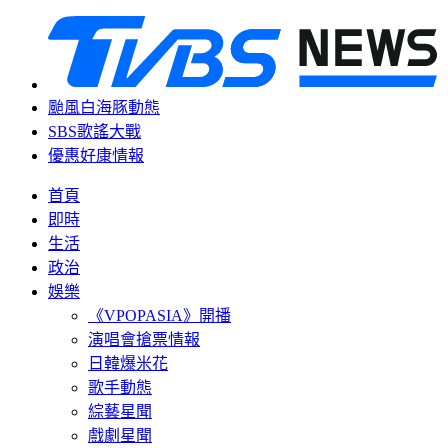
颱風白海豚動態
SBS歌謠大戰
優惠好康情報
首頁
即時
生活
政治
娛樂
《VPOPASIA》開播
演唱會搶票情報
日韓爆米花
歌手動態
綜藝星聞
戲劇星聞