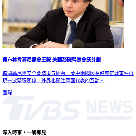
傳布林肯慕尼黑會王毅 美國務院稱無會談計劃
德國慕尼黑安全會議周五開幕，美中兩國因為偵察氣球事件再
現一波緊張關係，外界也關注兩國代表的互動。
國際
深入時事，一觸即見