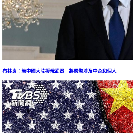
布林肯：若中國大陸援俄武器 將嚴懲涉及中企和個人