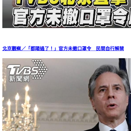
北京觀察／「都陽過了！」官方未撤口罩令 民間自行解禁