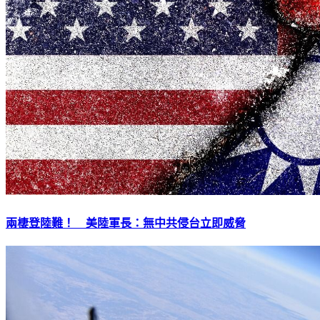
兩棲登陸難！ 美陸軍長：無中共侵台立即威脅