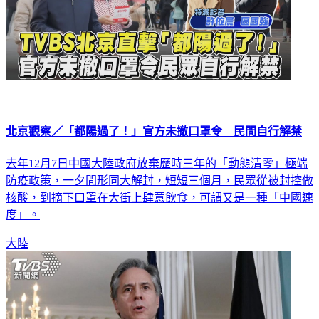
北京觀察／「都陽過了！」官方未撤口罩令 民間自行解禁
去年12月7日中國大陸政府放棄歷時三年的「動態清零」極端
防疫政策，一夕間形同大解封，短短三個月，民眾從被封控做
核酸，到摘下口罩在大街上肆意飲食，可謂又是一種「中國速
度」。
大陸