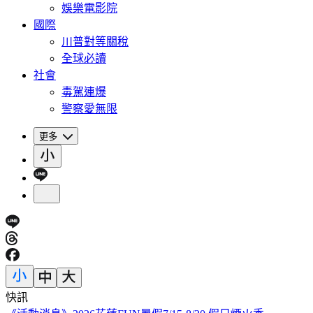
娛樂電影院
國際
川普對等關稅
全球必讀
社會
毒駕連爆
警察愛無限
更多
快訊