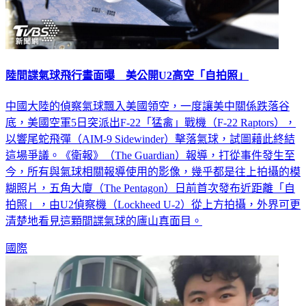
陸間諜氣球飛行畫面曝 美公開U2高空「自拍照」
中國大陸的偵察氣球飄入美國領空，一度讓美中關係跌落谷
底，美國空軍5日突派出F-22「猛禽」戰機（F-22 Raptors），
以響尾蛇飛彈（AIM-9 Sidewinder）擊落氣球，試圖藉此終結
這場爭議。《衛報》（The Guardian）報導，打從事件發生至
今，所有與氣球相關報導使用的影像，幾乎都是往上拍攝的模
糊照片，五角大廈（The Pentagon）日前首次發布近距離「自
拍照」，由U2偵察機（Lockheed U-2）從上方拍攝，外界可更
清楚地看見這顆間諜氣球的廬山真面目。
國際