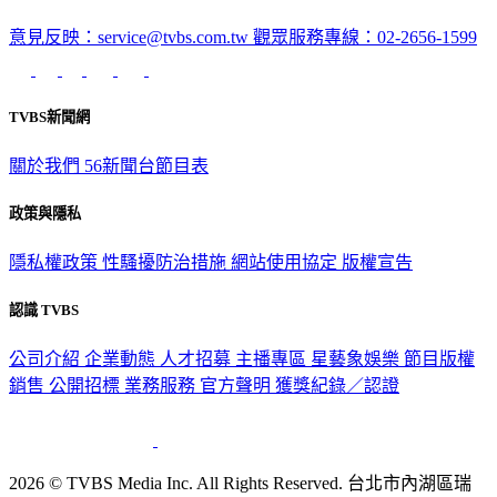
意見反映：service@tvbs.com.tw
觀眾服務專線：02-2656-1599
TVBS新聞網
關於我們
56新聞台節目表
政策與隱私
隱私權政策
性騷擾防治措施
網站使用協定
版權宣告
認識 TVBS
公司介紹
企業動態
人才招募
主播專區
星藝象娛樂
節目版權
銷售
公開招標
業務服務
官方聲明
獲獎紀錄／認證
2026 © TVBS Media Inc. All Rights Reserved. 台北市內湖區瑞