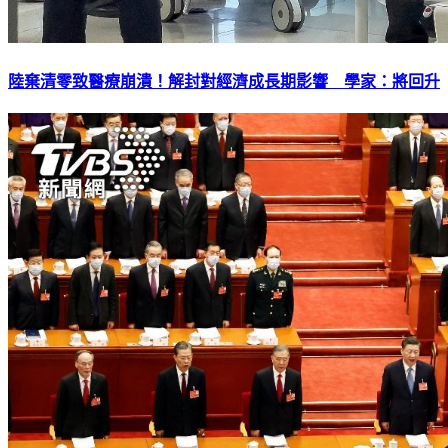
陸棄清零致醫療崩潰！解封對經濟成長期影響 學家：將回升