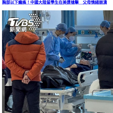
胸部以下癱瘓！中國大陸留學生在美遭槍擊 父母情緒崩潰