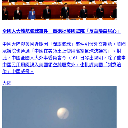
全國人大護航氣球事件 重砲批美國眾院「反華險惡居心」
中國大陸與美國近期因「間諜氣球」事件引發外交齟齬，美國
眾議院也通過「中國在美領土上使用高空氣球決議案」。對
此，中國全國人大外事委員會今（16）日發出聲明，除了重申
中國民用飛艇誤入美國領空純屬意外，也批評美國「刻意渲
染」中國威脅。
大陸