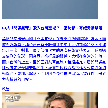
中共「間諜氣球」飛入台灣空域？ 國防部：有威脅就擊落
美國領空出現中國「間諜氣球」在近來成為國際關注話題，而
據外媒報導，稱台灣已有十數個共軍軍用氣球飄過領空，平均
每月一次。對此，國防部情次室助理次長黃文啓表示，我國過
去偵測的氣球，因為西向盛行風的關係，大都在台灣的外海，
而非台灣的上空，至於面對共軍氣球，若經鑑定，屬於間諜氣
球或確定威脅國安與民生，處置手段包含當它進入或接近領海
範圍時，會加以擊落，而我國至今並未遇過須以致命性武器武
力去摧毀的目標。
政治