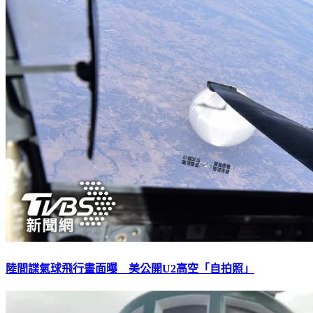
陸間諜氣球飛行畫面曝 美公開U2高空「自拍照」