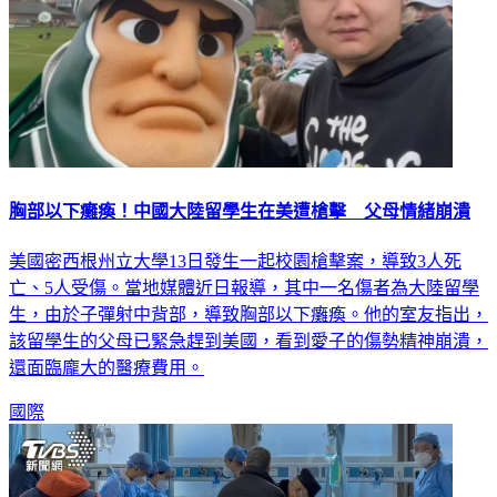
胸部以下癱瘓！中國大陸留學生在美遭槍擊 父母情緒崩潰
美國密西根州立大學13日發生一起校園槍擊案，導致3人死
亡、5人受傷。當地媒體近日報導，其中一名傷者為大陸留學
生，由於子彈射中背部，導致胸部以下癱瘓。他的室友指出，
該留學生的父母已緊急趕到美國，看到愛子的傷勢精神崩潰，
還面臨龐大的醫療費用。
國際