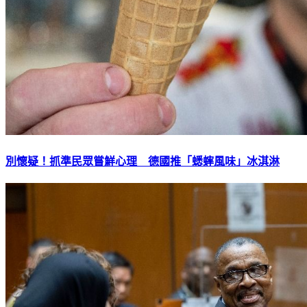
別懷疑！抓準民眾嘗鮮心理 德國推「蟋蟀風味」冰淇淋