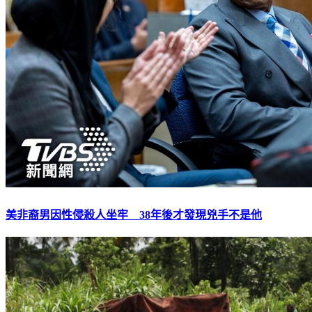
美非裔男因性侵殺人坐牢 38年後才發現兇手不是他