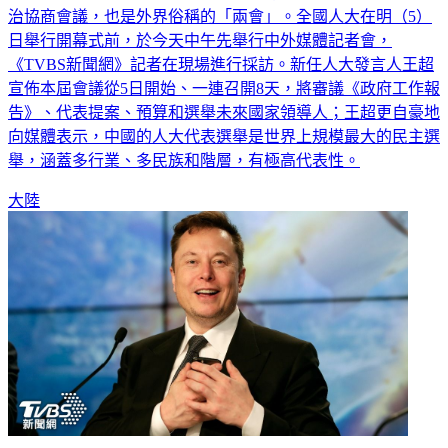
治協商會議，也是外界俗稱的「兩會」。全國人大在明（5）
日舉行開幕式前，於今天中午先舉行中外媒體記者會，
《TVBS新聞網》記者在現場進行採訪。新任人大發言人王超
宣佈本屆會議從5日開始、一連召開8天，將審議《政府工作報
告》、代表提案、預算和選舉未來國家領導人；王超更自豪地
向媒體表示，中國的人大代表選舉是世界上規模最大的民主選
舉，涵蓋多行業、多民族和階層，有極高代表性。
大陸