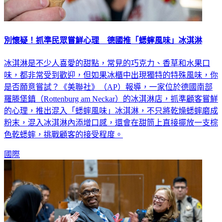
別懷疑！抓準民眾嘗鮮心理 德國推「蟋蟀風味」冰淇淋
冰淇淋是不少人喜愛的甜點，常見的巧克力、香草和水果口
味，都非常受到歡迎，但如果冰櫃中出現獨特的特殊風味，你
是否願意嘗試？《美聯社》（AP）報導，一家位於德國南部
羅滕堡鎮（Rottenburg am Neckar）的冰淇淋店，抓準顧客嘗鮮
的心理，推出混入「蟋蟀風味」冰淇淋，不只將乾燥蟋蟀磨成
粉末，混入冰淇淋內添增口感，還會在甜筒上直接擺放一支棕
色乾蟋蟀，挑戰顧客的接受程度。
國際