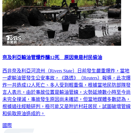
奈及利亞輸油管爆炸釀12死 原因竟是村民偷油
西非奈及利亞河流州（Rivers State）日前發生嚴重爆炸，當地
一處輸油管發生公安事故，《路透》（Reuters）報導，此次爆
炸一共造成12人死亡、多人受到輕重傷，根據當地民防部隊發
言人表示，由於事故位置是輸油管線，火勢延燒數小時至今尚
未完全撲滅，事故發生原因尚未確認，但當地媒體多數認為，
根據過往經驗研判，極可能又是附近村莊居民，試圖破壞管線
和偷取原油造成的。
國際