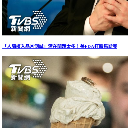
「人腦植入晶片測試」潛在問題太多！美FDA打臉馬斯克