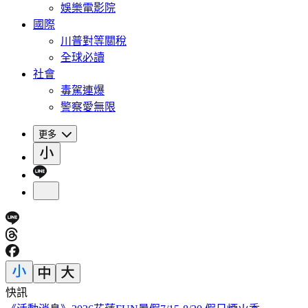
娛樂電影院
國際
川普對等關稅
全球必讀
社會
毒駕連爆
警察愛無限
更多
快訊