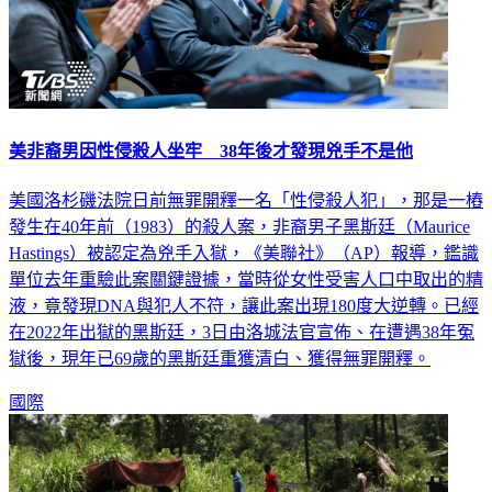
美非裔男因性侵殺人坐牢 38年後才發現兇手不是他
美國洛杉磯法院日前無罪開釋一名「性侵殺人犯」，那是一樁
發生在40年前（1983）的殺人案，非裔男子黑斯廷（Maurice
Hastings）被認定為兇手入獄，《美聯社》（AP）報導，鑑識
單位去年重驗此案關鍵證據，當時從女性受害人口中取出的精
液，竟發現DNA與犯人不符，讓此案出現180度大逆轉。已經
在2022年出獄的黑斯廷，3日由洛城法官宣佈、在遭遇38年冤
獄後，現年已69歲的黑斯廷重獲清白、獲得無罪開釋。
國際