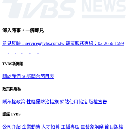
深入時事，一觸即見
意見反映：service@tvbs.com.tw
觀眾服務專線：02-2656-1599
TVBS新聞網
關於我們
56新聞台節目表
政策與隱私
隱私權政策
性騷擾防治措施
網站使用協定
版權宣告
認識 TVBS
公司介紹
企業動態
人才招募
主播專區
星藝象娛樂
節目版權