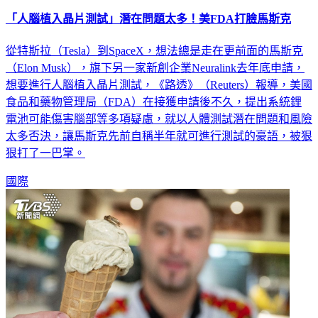
「人腦植入晶片測試」潛在問題太多！美FDA打臉馬斯克
從特斯拉（Tesla）到SpaceX，想法總是走在更前面的馬斯克
（Elon Musk），旗下另一家新創企業Neuralink去年底申請，
想要進行人腦植入晶片測試，《路透》（Reuters）報導，美國
食品和藥物管理局（FDA）在接獲申請後不久，提出系統鋰
電池可能傷害腦部等多項疑慮，就以人體測試潛在問題和風險
太多否決，讓馬斯克先前自稱半年就可進行測試的豪語，被狠
狠打了一巴掌。
國際