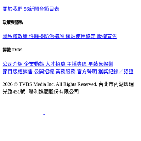
關於我們
56新聞台節目表
政策與隱私
隱私權政策
性騷擾防治措施
網站使用協定
版權宣告
認識 TVBS
公司介紹
企業動態
人才招募
主播專區
星藝象娛樂
節目版權銷售
公開招標
業務服務
官方聲明
獲獎紀錄／認證
2026 © TVBS Media Inc. All Rights Reserved. 台北市內湖區瑞
光路451號 | 聯利媒體股份有限公司