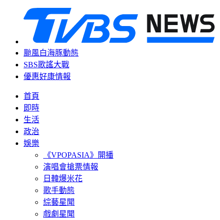
颱風白海豚動態
SBS歌謠大戰
優惠好康情報
首頁
即時
生活
政治
娛樂
《VPOPASIA》開播
演唱會搶票情報
日韓爆米花
歌手動態
綜藝星聞
戲劇星聞