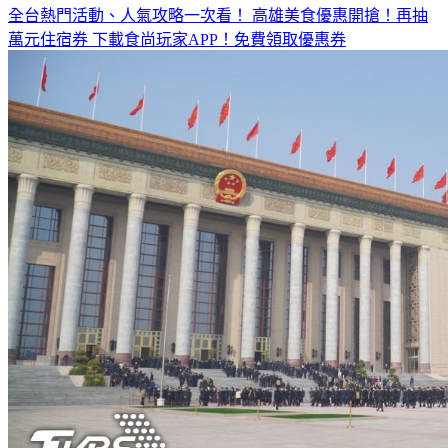
全台熱門活動、人氣攻略一次看！
高雄美食優惠開搶！再抽
萬元住宿券
下載食尚玩家APP！免費領取優惠券