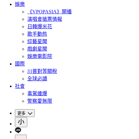
娛樂
《VPOPASIA》開播
演唱會搶票情報
日韓爆米花
歌手動態
綜藝星聞
戲劇星聞
娛樂電影院
國際
川普對等關稅
全球必讀
社會
毒駕連爆
警察愛無限
更多