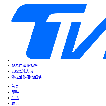
颱風白海豚動態
SBS歌謠大戰
沙拉油致癌物超標
首頁
即時
生活
政治