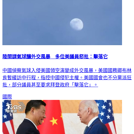
陸間諜氣球釀外交風暴 多位美議員怒批：擊落它
中國偵察氣球入侵美國領空演變成外交風暴，美國國務卿布林
肯暫緩訪中行程，指控中國侵犯主權。美國國會也不分黨派狂
批，部分議員甚至要求拜登政府「擊落它」。
國際