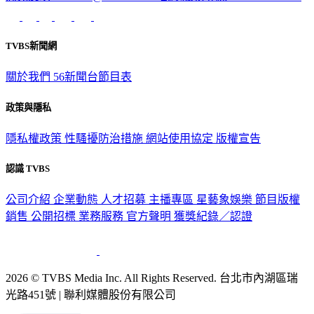
意見反映：service@tvbs.com.tw
觀眾服務專線：02-2656-1599
TVBS新聞網
關於我們
56新聞台節目表
政策與隱私
隱私權政策
性騷擾防治措施
網站使用協定
版權宣告
認識 TVBS
公司介紹
企業動態
人才招募
主播專區
星藝象娛樂
節目版權
銷售
公開招標
業務服務
官方聲明
獲獎紀錄／認證
2026 © TVBS Media Inc. All Rights Reserved. 台北市內湖區瑞
光路451號 | 聯利媒體股份有限公司