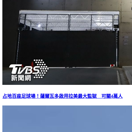
占地百座足球場！薩爾瓦多啟用拉美最大監獄 可關4萬人