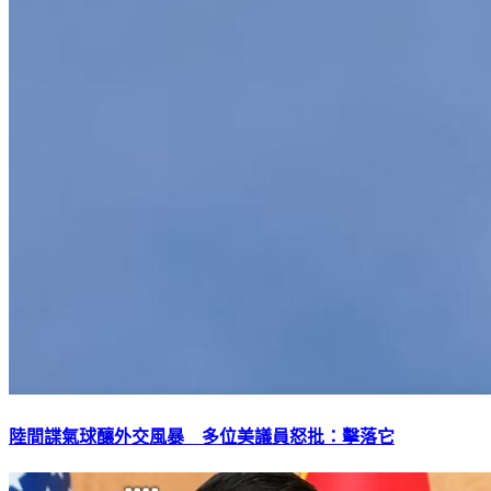
陸間諜氣球釀外交風暴 多位美議員怒批：擊落它