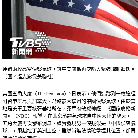
連續兩枚高空偵察氣球，讓中美關係再次陷入緊張尷尬狀態。
（圖／達志影像美聯社）
美國五角大廈（The Pentagon）3日表示，他們追蹤到一枚途經
阿留申群島與加拿大、飛越蒙大拿州的中國偵察氣球，由於當
地是美軍重要核彈基地所在，讓華府敏感神經。《國家廣播新
聞》（NBC）報導，在北京承認氣球來自中國大陸的隔天，
五角大廈再次發布消息，證實發現另一沒疑似是「中國偵察氣