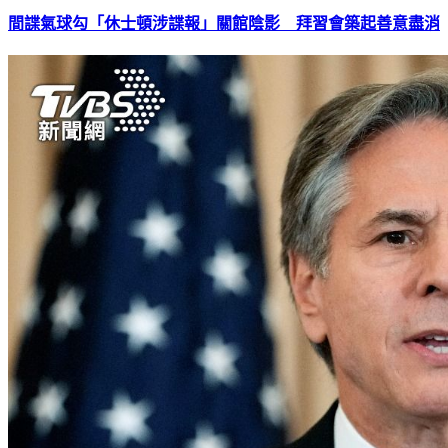
間諜氣球勾「休士頓涉諜報」關館陰影 拜習會築起善意盡消