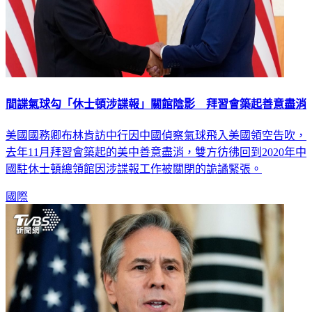
間諜氣球勾「休士頓涉諜報」關館陰影 拜習會築起善意盡消
美國國務卿布林肯訪中行因中國偵察氣球飛入美國領空告吹，
去年11月拜習會築起的美中善意盡消，雙方彷彿回到2020年中
國駐休士頓總領館因涉諜報工作被關閉的詭譎緊張。
國際