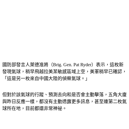
國防部發言人萊德准將（Brig. Gen. Pat Ryder）表示，這枚新
發現氣球，稍早飛越拉美某敏感區域上空，美軍稍早已確認，
「這是另一枚來自中國大陸的偵察氣球。」
但對於該氣球的行蹤、預測去向和是否會主動擊落，五角大廈
與昨日反應一樣，都沒有主動透露更多訊息，甚至連第二枚氣
球所在地，目前都還非常神祕。