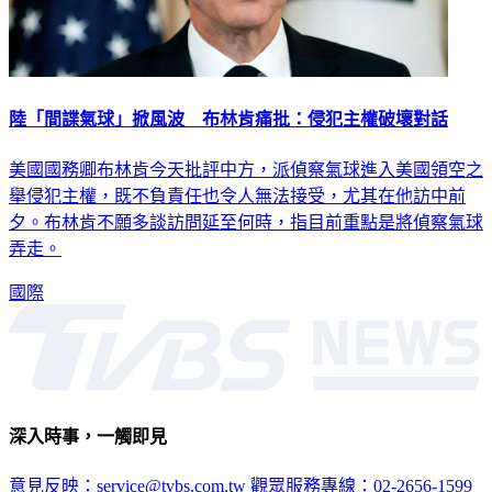
陸「間諜氣球」掀風波 布林肯痛批：侵犯主權破壞對話
美國國務卿布林肯今天批評中方，派偵察氣球進入美國領空之
舉侵犯主權，既不負責任也令人無法接受，尤其在他訪中前
夕。布林肯不願多談訪問延至何時，指目前重點是將偵察氣球
弄走。
國際
深入時事，一觸即見