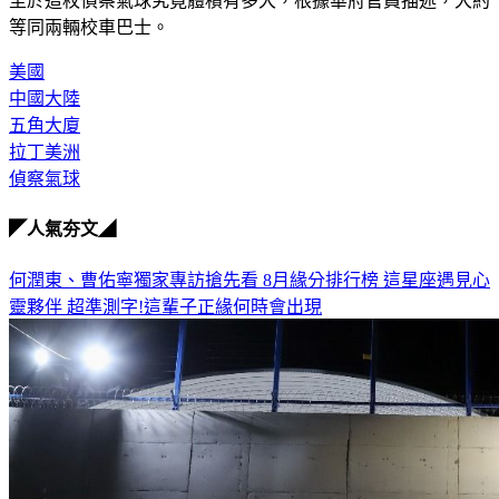
至於這枚偵察氣球究竟體積有多大，根據華府官員描述，大約
等同兩輛校車巴士。
美國
中國大陸
五角大廈
拉丁美洲
偵察氣球
◤人氣夯文◢
何潤東、曹佑寧獨家專訪搶先看
8月緣分排行榜 這星座遇見心
靈夥伴
超準測字!這輩子正緣何時會出現