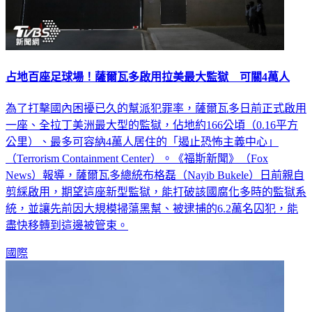
占地百座足球場！薩爾瓦多啟用拉美最大監獄 可關4萬人
為了打擊國內困擾已久的幫派犯罪率，薩爾瓦多日前正式啟用
一座、全拉丁美洲最大型的監獄，佔地約166公頃（0.16平方
公里）、最多可容納4萬人居住的「遏止恐怖主義中心」
（Terrorism Containment Center）。《福斯新聞》（Fox
News）報導，薩爾瓦多總統布格磊（Nayib Bukele）日前親自
剪綵啟用，期望這座新型監獄，能打破該國腐化多時的監獄系
統，並讓先前因大規模掃蕩黑幫、被逮捕的6.2萬名囚犯，能
盡快移轉到這邊被管束。
國際