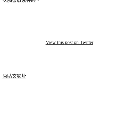
球」，飛越拉丁美洲上空，雖然尚無法精確掌握其位置，卻再
次觸發敏感神經。
View this post on Twitter
原貼文網址