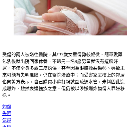
受傷的兩人被送往醫院，其中7歲女童傷勢較輕微、簡單敷藥
包紮後就出院回家休養，不過另一名9歲男童就沒有這麼好
運，不僅全身多處三度灼傷，甚至因為眼膜撕裂傷勢、導致未
來可能有失明風險，仍在醫院治療中；而受害家庭樓上的鄰居
也向警方表示，自己購買小蘇打粉試圖疏通水管，未料因此造
成爆炸，雖然表達愧疚之意、但仍被以涉嫌爆炸物傷人罪嫌移
送。
灼傷
失明
氣爆