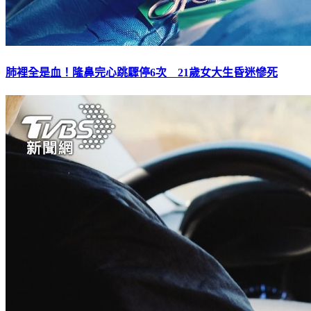
肺裡全是血！隆鼻完心跳驟停6次 21歲女大生昏迷慘死