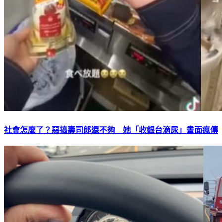
社會怎麼了？惡搞壽司郎還不夠 她「收銀台滴尿」畫面瘋傳