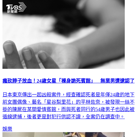
瘋砍脖子放血！24歲女星「裸身詭死賓館」 無業男遭逮認了
日本東京傳出一起凶殺案件，經查確認死者是年僅24歲的地下
前女團偶像、藝名「星谷梨里花」的平林佐奈，被發現一絲不
掛的陳屍在某間愛情賓館，而與死者同行的54歲男子也因此被
循線逮捕，後者更是對犯行供認不諱，全案仍在調查中。
娛樂