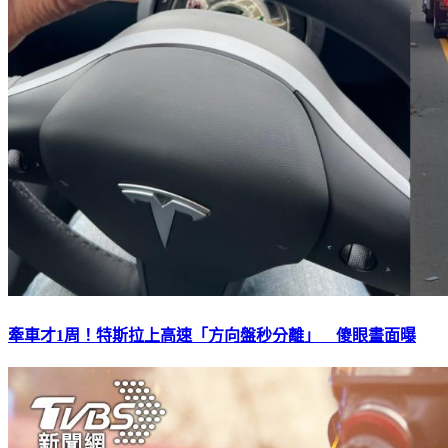
牽車才1周！特斯拉上高速「方向盤秒分離」 傻眼畫面曝