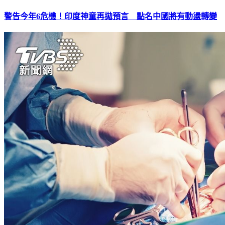
警告今年6危機！印度神童再拋預言 點名中國將有動盪轉變