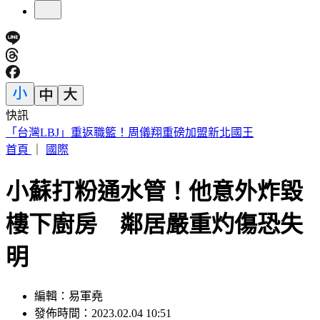
快訊
高雄金獅湖驚悚掛男屍！「衣著整齊」身分曝 民眾目擊嚇壞
首頁
｜
國際
小蘇打粉通水管！他意外炸毀
樓下廚房 鄰居嚴重灼傷恐失
明
編輯：易軍堯
發佈時間：2023.02.04 10:51