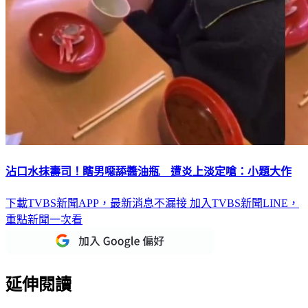
沾口水抹壽司！瞎男噁舔醬油瓶 遭炎上淡定嗆：小題大作
下載TVBS新聞APP，最新消息不漏接
加入TVBS新聞LINE，
重點新聞一次看
延伸閱讀