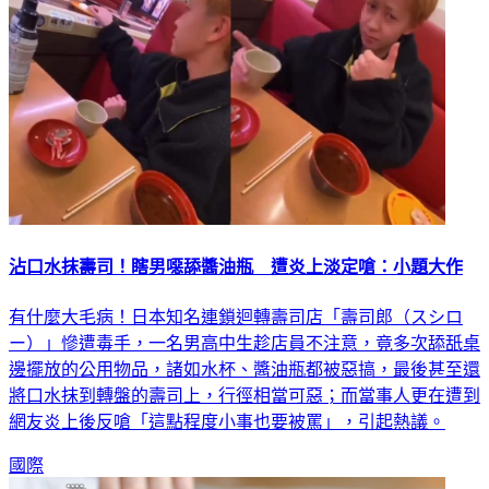
沾口水抹壽司！瞎男噁舔醬油瓶 遭炎上淡定嗆：小題大作
有什麼大毛病！日本知名連鎖迴轉壽司店「壽司郎（スシロ
ー）」慘遭毒手，一名男高中生趁店員不注意，竟多次舔舐桌
邊擺放的公用物品，諸如水杯、醬油瓶都被惡搞，最後甚至還
將口水抹到轉盤的壽司上，行徑相當可惡；而當事人更在遭到
網友炎上後反嗆「這點程度小事也要被罵」，引起熱議。
國際