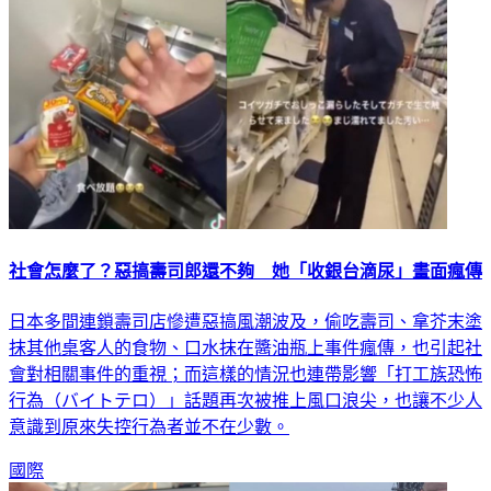
社會怎麼了？惡搞壽司郎還不夠 她「收銀台滴尿」畫面瘋傳
日本多間連鎖壽司店慘遭惡搞風潮波及，偷吃壽司、拿芥末塗
抹其他桌客人的食物、口水抹在醬油瓶上事件瘋傳，也引起社
會對相關事件的重視；而這樣的情況也連帶影響「打工族恐怖
行為（バイトテロ）」話題再次被推上風口浪尖，也讓不少人
意識到原來失控行為者並不在少數。
國際