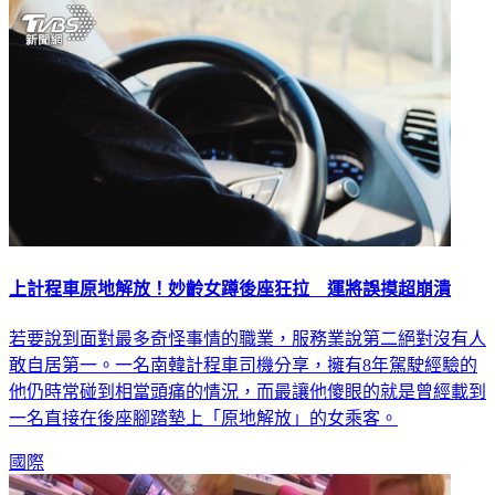
上計程車原地解放！妙齡女蹲後座狂拉 運將誤摸超崩潰
若要說到面對最多奇怪事情的職業，服務業說第二絕對沒有人
敢自居第一。一名南韓計程車司機分享，擁有8年駕駛經驗的
他仍時常碰到相當頭痛的情況，而最讓他傻眼的就是曾經載到
一名直接在後座腳踏墊上「原地解放」的女乘客。
國際