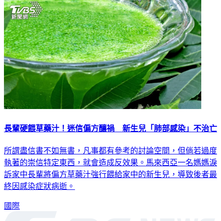
長輩硬餵草藥汁！迷信偏方釀禍 新生兒「肺部感染」不治亡
所謂盡信書不如無書，凡事都有參考的討論空間，但倘若過度
執著的崇信特定東西，就會造成反效果。馬來西亞一名媽媽淚
訴家中長輩將偏方草藥汁強行餵給家中的新生兒，導致後者最
終因感染症狀病逝。
國際