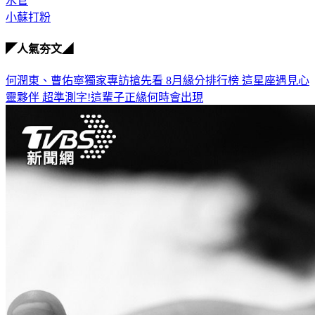
水管
小蘇打粉
◤人氣夯文◢
何潤東、曹佑寧獨家專訪搶先看
8月緣分排行榜 這星座遇見心
靈夥伴
超準測字!這輩子正緣何時會出現