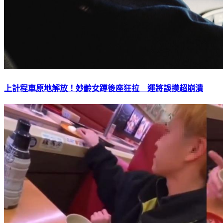
上計程車原地解放！妙齡女蹲後座狂拉 運將誤摸超崩潰