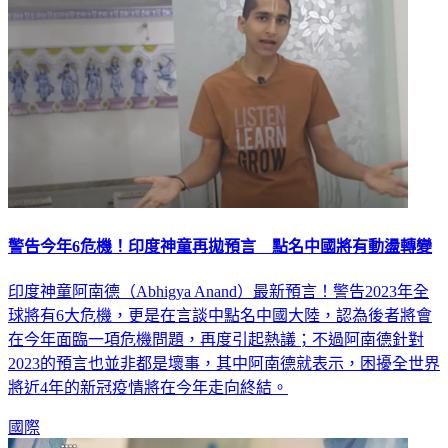
警告今年6危機！印度神童再拋預言 點名中國將有動盪轉變
印度神童阿南德（Abhigya Anand）最新預言！警告2023年全
球將有6大危機，更是在言談中點名中國大陸，認為後者將會
在今年面臨一項危機問題，再度引起熱議；不過阿南德針對
2023的預言也並非都是壞事，其中阿南德就表示，困擾全世界
將近4年的新冠疫情將在今年走向終結。
國際