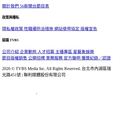
關於我們
56新聞台節目表
政策與隱私
隱私權政策
性騷擾防治措施
網站使用協定
版權宣告
認識 TVBS
公司介紹
企業動態
人才招募
主播專區
星藝象娛樂
節目版權銷售
公開招標
業務服務
官方聲明
獲獎紀錄／認證
2026 © TVBS Media Inc. All Rights Reserved. 台北市內湖區瑞
光路451號 | 聯利媒體股份有限公司