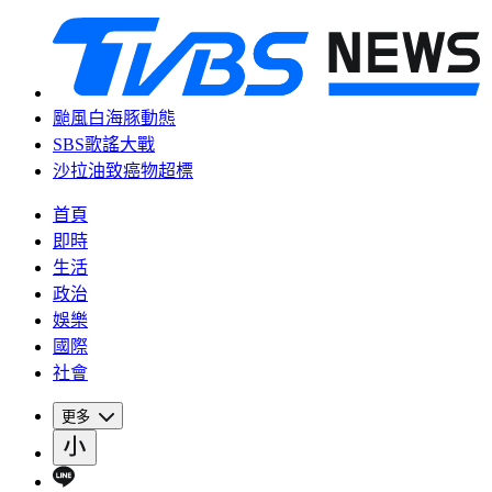
颱風白海豚動態
SBS歌謠大戰
沙拉油致癌物超標
首頁
即時
生活
政治
娛樂
國際
社會
更多