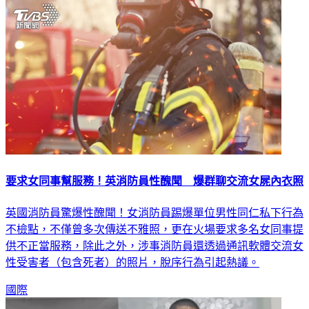
要求女同事幫服務！英消防員性醜聞 爆群聊交流女屍內衣照
英國消防員驚爆性醜聞！女消防員踢爆單位男性同仁私下行為
不檢點，不僅曾多次傳送不雅照，更在火場要求多名女同事提
供不正當服務，除此之外，涉事消防員還透過通訊軟體交流女
性受害者（包含死者）的照片，脫序行為引起熱議。
國際