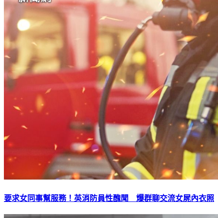
要求女同事幫服務！英消防員性醜聞 爆群聊交流女屍內衣照