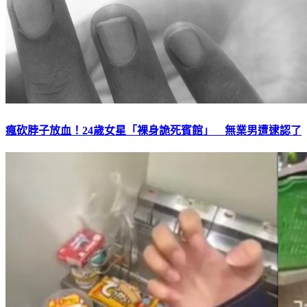
瘋砍脖子放血！24歲女星「裸身詭死賓館」 無業男遭逮認了