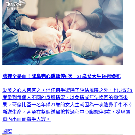
肺裡全是血！隆鼻完心跳驟停6次 21歲女大生昏迷慘死
愛美之心人皆有之，但任何手術除了評估風險之外，也要記得
考量到每個人不同的身體情況，以免造成無法挽回的慘痛後
果。哥倫比亞一名年僅21歲的女大生就因為一次隆鼻手術不幸
斷送生命，甚至在整個送醫搶救過程中心臟驟停6次，發現嚴
重內出血而撒手人寰。
國際