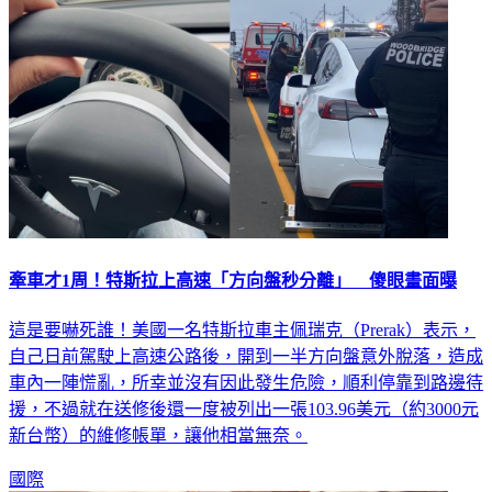
牽車才1周！特斯拉上高速「方向盤秒分離」 傻眼畫面曝
這是要嚇死誰！美國一名特斯拉車主佩瑞克（Prerak）表示，
自己日前駕駛上高速公路後，開到一半方向盤意外脫落，造成
車內一陣慌亂，所幸並沒有因此發生危險，順利停靠到路邊待
援，不過就在送修後還一度被列出一張103.96美元（約3000元
新台幣）的維修帳單，讓他相當無奈。
國際