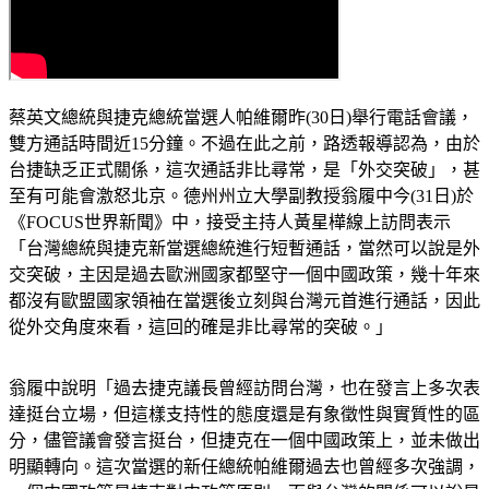
蔡英文總統與捷克總統當選人帕維爾昨(30日)舉行電話會議，
雙方通話時間近15分鐘。不過在此之前，路透報導認為，由於
台捷缺乏正式關係，這次通話非比尋常，是「外交突破」，甚
至有可能會激怒北京。德州州立大學副教授翁履中今(31日)於
《FOCUS世界新聞》中，接受主持人黃星樺線上訪問表示
「台灣總統與捷克新當選總統進行短暫通話，當然可以說是外
交突破，主因是過去歐洲國家都堅守一個中國政策，幾十年來
都沒有歐盟國家領袖在當選後立刻與台灣元首進行通話，因此
從外交角度來看，這回的確是非比尋常的突破。」
翁履中說明「過去捷克議長曾經訪問台灣，也在發言上多次表
達挺台立場，但這樣支持性的態度還是有象徵性與實質性的區
分，儘管議會發言挺台，但捷克在一個中國政策上，並未做出
明顯轉向。這次當選的新任總統帕維爾過去也曾經多次強調，