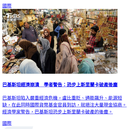
國際
巴基斯坦經濟崩潰 學者警告：恐步上斯里蘭卡破產後塵
巴基斯坦陷入嚴重經濟危機，盧比重貶、通膨飆升、能源短
缺，在此同時國際貨幣基金官員到訪，就挹注大量現金協商。
經濟學家警告，巴基斯坦恐步上斯里蘭卡破產的後塵。
國際