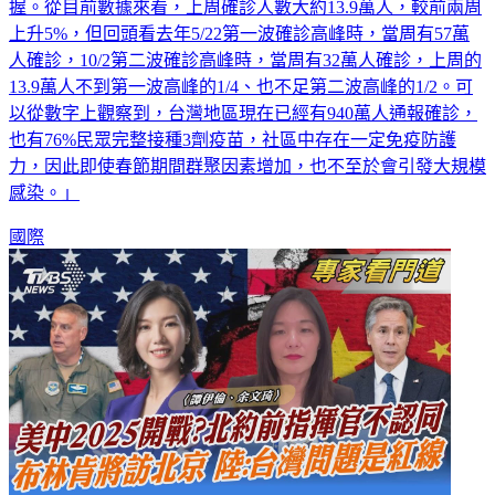
握。從目前數據來看，上周確診人數大約13.9萬人，較前兩周
上升5%，但回頭看去年5/22第一波確診高峰時，當周有57萬
人確診，10/2第二波確診高峰時，當周有32萬人確診，上周的
13.9萬人不到第一波高峰的1/4、也不足第二波高峰的1/2。可
以從數字上觀察到，台灣地區現在已經有940萬人通報確診，
也有76%民眾完整接種3劑疫苗，社區中存在一定免疫防護
力，因此即使春節期間群聚因素增加，也不至於會引發大規模
感染。」
國際