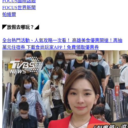
FOCUS國際話題
FOCUS世界新聞
帕維爾
◤放假去哪玩？◢
全台熱門活動、人氣攻略一次看！
高雄美食優惠開搶！再抽
萬元住宿券
下載食尚玩家APP！免費領取優惠券