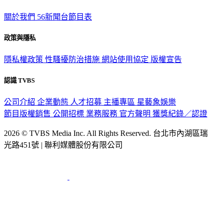
關於我們
56新聞台節目表
政策與隱私
隱私權政策
性騷擾防治措施
網站使用協定
版權宣告
認識 TVBS
公司介紹
企業動態
人才招募
主播專區
星藝象娛樂
節目版權銷售
公開招標
業務服務
官方聲明
獲獎紀錄／認證
2026 © TVBS Media Inc. All Rights Reserved. 台北市內湖區瑞
光路451號 | 聯利媒體股份有限公司