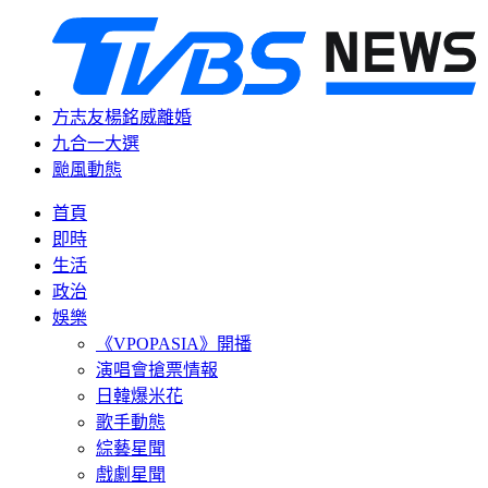
方志友楊銘威離婚
九合一大選
颱風動態
首頁
即時
生活
政治
娛樂
《VPOPASIA》開播
演唱會搶票情報
日韓爆米花
歌手動態
綜藝星聞
戲劇星聞