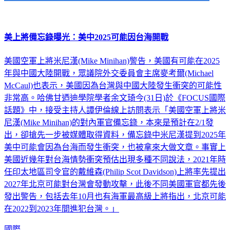
美上將備忘錄曝光：美中2025可能因台海開戰
美國空軍上將米尼漢(Mike Minihan)警告，美國有可能在2025
年與中國大陸開戰，眾議院外交委員會主席麥考爾(Michael
McCaul)也表示，美國因為台灣與中國大陸發生衝突的可能性
非常高。哈佛甘迺迪學院學者余文琦今(31日)於《FOCUS國際
話題》中，接受主持人譚伊倫線上訪問表示「美國空軍上將米
尼漢(Mike Minihan)的對內軍官備忘錄，本來是預計在2/1發
出，卻搶先一步被媒體取得資料，備忘錄中米尼漢提到2025年
美中可能會因為台海而發生衝突，也被拿來大做文章。事實上
美國近幾年對台海情勢衝突預估出現多種不同說法，2021年時
任印太地區司令官的戴維森(Philip Scot Davidson)上將率先提出
2027年北京可能對台灣會發動攻擊，此後不同美國軍官都先後
發出警告，包括去年10月也有海軍最高級上將指出，北京可能
在2022到2023年間進犯台灣。」
國際