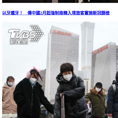
以牙還牙！ 傳中國2月起強制南韓入境旅客實施新冠篩檢