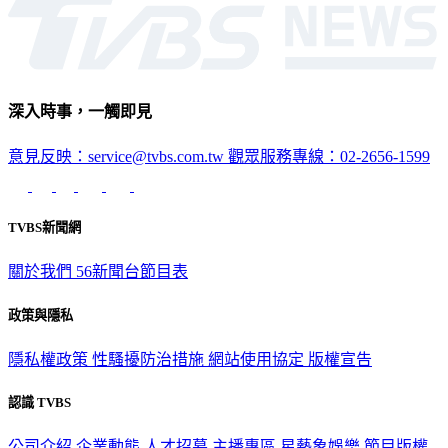
深入時事，一觸即見
意見反映：service@tvbs.com.tw
觀眾服務專線：02-2656-1599
TVBS新聞網
關於我們
56新聞台節目表
政策與隱私
隱私權政策
性騷擾防治措施
網站使用協定
版權宣告
認識 TVBS
公司介紹
企業動態
人才招募
主播專區
星藝象娛樂
節目版權