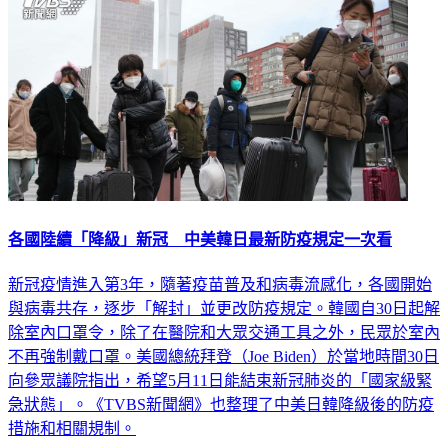
各國陸續「降級」新冠 中美韓日最新防疫規定一次看
新冠疫情進入第3年，隨著疫苗普及和病毒流感化，各國開始
與病毒共存，逐步「解封」並更改防疫規定。韓國自30日起解
除室內口罩令，除了在醫院和大眾交通工具之外，民眾於室內
不再強制戴口罩。美國總統拜登（Joe Biden）於當地時間30日
向參眾議院指出，希望5月11日能結束新冠肺炎的「國家級緊
急狀態」。《TVBS新聞網》也整理了中美日韓降級後的防疫
措施和相關規制。