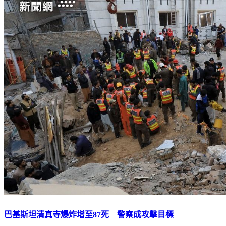
巴基斯坦清真寺爆炸增至87死 警察成攻擊目標