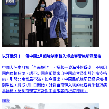
以牙還牙！ 傳中國2月起強制南韓入境旅客實施新冠篩檢
中國大陸本月初「全面解封」，掀起一波海外旅遊潮。不過因
國內疫情狂燒，讓不少國家都對來自中國旅客祭出額外檢疫措
施，引發北京當局不滿。如今傳出，中國民航總局已經通知相
關單位，將從2月1日開始，針對自南韓入境的旅客實施新冠病
毒篩檢，反制南韓官方針對中國旅客的檢疫措施。
國際