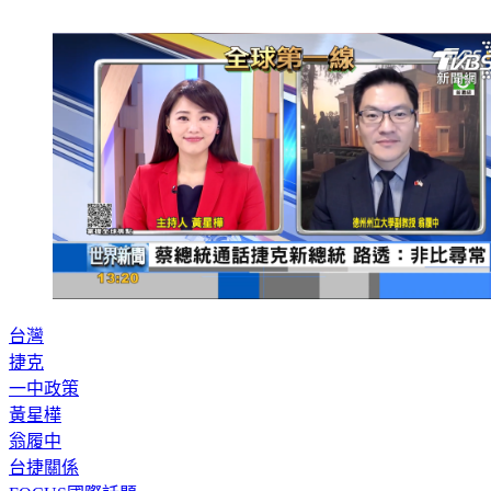
台灣
捷克
一中政策
黃星樺
翁履中
台捷關係