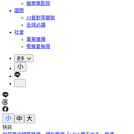
娛樂電影院
國際
川普對等關稅
全球必讀
社會
毒駕連爆
警察愛無限
更多
快訊