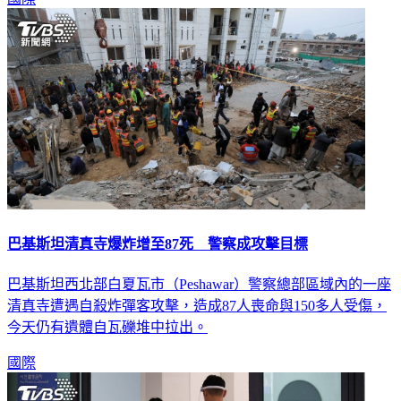
巴基斯坦清真寺爆炸增至87死 警察成攻擊目標
巴基斯坦西北部白夏瓦市（Peshawar）警察總部區域內的一座
清真寺遭遇自殺炸彈客攻擊，造成87人喪命與150多人受傷，
今天仍有遺體自瓦礫堆中拉出。
國際