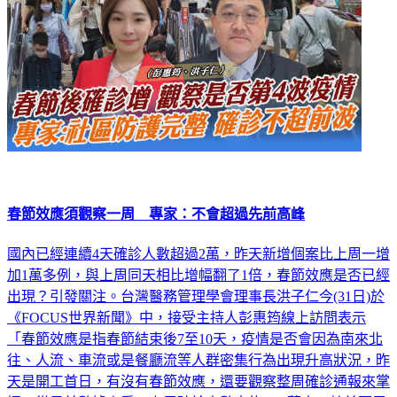
春節效應須觀察一周 專家：不會超過先前高峰
國內已經連續4天確診人數超過2萬，昨天新增個案比上周一增
加1萬多例，與上周同天相比增幅翻了1倍，春節效應是否已經
出現？引發關注。台灣醫務管理學會理事長洪子仁今(31日)於
《FOCUS世界新聞》中，接受主持人彭惠筠線上訪問表示
「春節效應是指春節結束後7至10天，疫情是否會因為南來北
往、人流、車流或是餐廳流等人群密集行為出現升高狀況，昨
天是開工首日，有沒有春節效應，還要觀察整周確診通報來掌