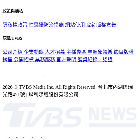
政策與隱私
隱私權政策
性騷擾防治措施
網站使用協定
版權宣告
認識 TVBS
公司介紹
企業動態
人才招募
主播專區
星藝象娛樂
節目版權
銷售
公開招標
業務服務
官方聲明
獲獎紀錄／認證
2026 © TVBS Media Inc. All Rights Reserved. 台北市內湖區瑞
光路451號 | 聯利媒體股份有限公司