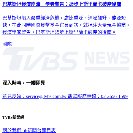
巴基斯坦經濟崩潰 學者警告：恐步上斯里蘭卡破產後塵
巴基斯坦陷入嚴重經濟危機，盧比重貶、通膨飆升、能源短
缺，在此同時國際貨幣基金官員到訪，就挹注大量現金協商。
經濟學家警告，巴基斯坦恐步上斯里蘭卡破產的後塵。
國際
深入時事，一觸即見
意見反映：service@tvbs.com.tw
觀眾服務專線：02-2656-1599
TVBS新聞網
關於我們
56新聞台節目表