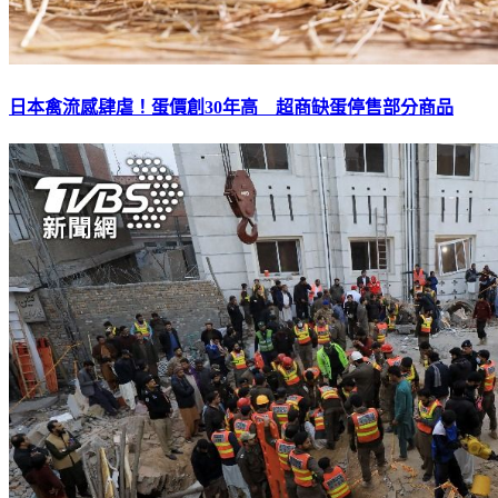
日本禽流感肆虐！蛋價創30年高 超商缺蛋停售部分商品