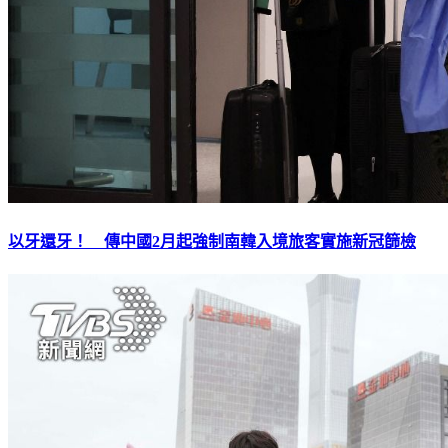
以牙還牙！ 傳中國2月起強制南韓入境旅客實施新冠篩檢