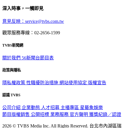
深入時事，一觸即見
意見反映：service@tvbs.com.tw
觀眾服務專線：02-2656-1599
TVBS新聞網
關於我們
56新聞台節目表
政策與隱私
隱私權政策
性騷擾防治措施
網站使用協定
版權宣告
認識 TVBS
公司介紹
企業動態
人才招募
主播專區
星藝象娛樂
節目版權銷售
公開招標
業務服務
官方聲明
獲獎紀錄／認證
2026 © TVBS Media Inc. All Rights Reserved. 台北市內湖區瑞