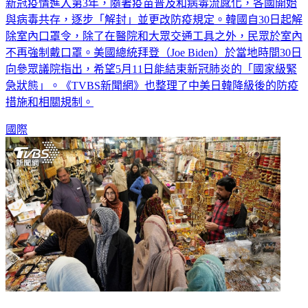
新冠疫情進入第3年，隨著疫苗普及和病毒流感化，各國開始
與病毒共存，逐步「解封」並更改防疫規定。韓國自30日起解
除室內口罩令，除了在醫院和大眾交通工具之外，民眾於室內
不再強制戴口罩。美國總統拜登（Joe Biden）於當地時間30日
向參眾議院指出，希望5月11日能結束新冠肺炎的「國家級緊
急狀態」。《TVBS新聞網》也整理了中美日韓降級後的防疫
措施和相關規制。
國際