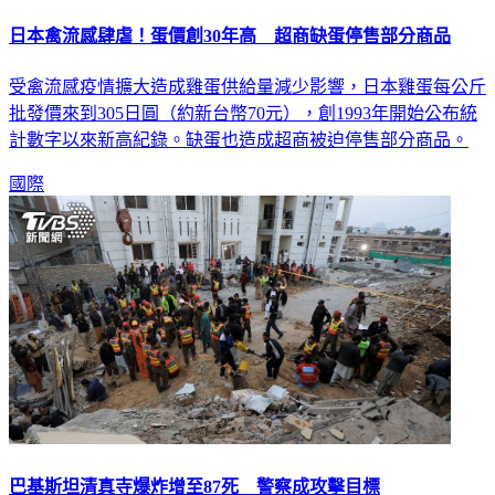
日本禽流感肆虐！蛋價創30年高 超商缺蛋停售部分商品
受禽流感疫情擴大造成雞蛋供給量減少影響，日本雞蛋每公斤
批發價來到305日圓（約新台幣70元），創1993年開始公布統
計數字以來新高紀錄。缺蛋也造成超商被迫停售部分商品。
國際
巴基斯坦清真寺爆炸增至87死 警察成攻擊目標