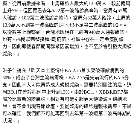
握。從目前數據來看，上周確診人數大約13.9萬人，較前兩周
上升5%，但回頭看去年5/22第一波確診高峰時，當周有57萬
人確診，10/2第二波確診高峰時，當周有32萬人確診，上周的
13.9萬人不到第一波高峰的1/4、也不足第二波高峰的1/2。可
以從數字上觀察到，台灣地區現在已經有940萬人通報確診，
也有76%民眾完整接種3劑疫苗，社區中存在一定免疫防護
力，因此即使春節期間群聚因素增加，也不至於會引發大規模
感染。」
洪子仁補充「昨天本土疫情中BA.2.75首次突破確診病例的
50%，成為了台灣主流病毒株，BA.2.75是先前流行的BA.5分
支，因此不大可能再造成大規模感染。需要特別關注的是，這
周BQ.1在確診病例中上升到13%，由於BQ.1、XBB和BF.7都
屬於比較新的變異株，相對有可能引起更大傳染波。總結地
說，會不會出現春節效應，要從整周的確診通報來觀察，不過
可以確定，我們都不可能再回到去年第一波還第二波高峰期的
狀況。」