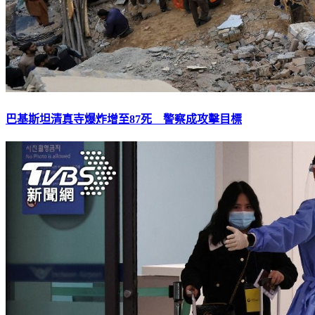
巴基斯坦清真寺爆炸增至87死 警察成攻擊目標