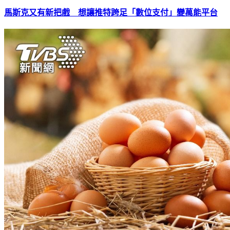
馬斯克又有新把戲 想讓推特跨足「數位支付」變萬能平台