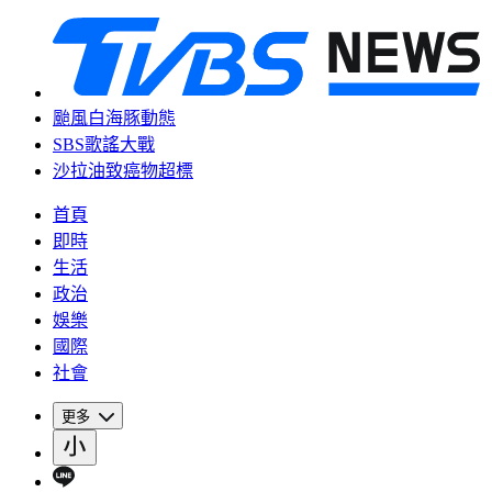
颱風白海豚動態
SBS歌謠大戰
沙拉油致癌物超標
首頁
即時
生活
政治
娛樂
國際
社會
更多