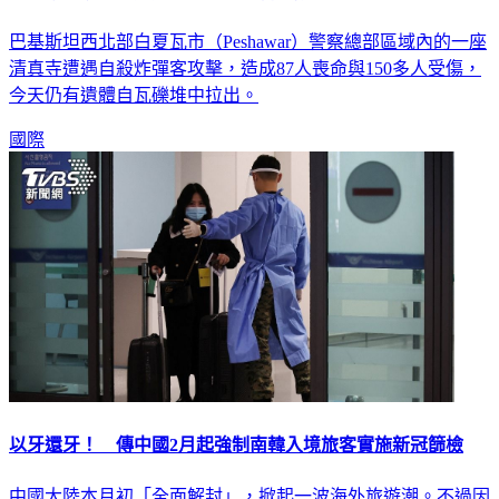
巴基斯坦西北部白夏瓦市（Peshawar）警察總部區域內的一座
清真寺遭遇自殺炸彈客攻擊，造成87人喪命與150多人受傷，
今天仍有遺體自瓦礫堆中拉出。
國際
以牙還牙！ 傳中國2月起強制南韓入境旅客實施新冠篩檢
中國大陸本月初「全面解封」，掀起一波海外旅遊潮。不過因