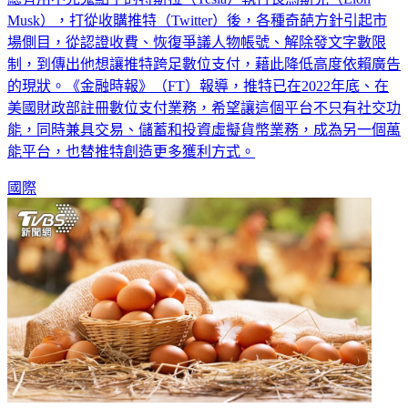
Musk），打從收購推特（Twitter）後，各種奇葩方針引起市
場側目，從認證收費、恢復爭議人物帳號、解除發文字數限
制，到傳出他想讓推特跨足數位支付，藉此降低高度依賴廣告
的現狀。《金融時報》（FT）報導，推特已在2022年底、在
美國財政部註冊數位支付業務，希望讓這個平台不只有社交功
能，同時兼具交易、儲蓄和投資虛擬貨幣業務，成為另一個萬
能平台，也替推特創造更多獲利方式。
國際