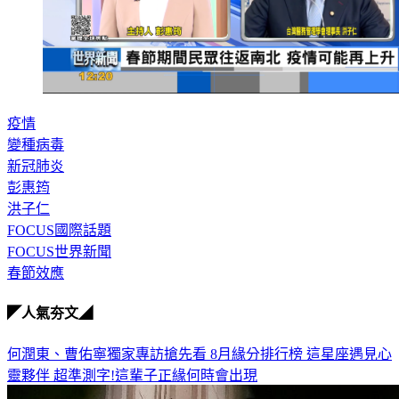
疫情
變種病毒
新冠肺炎
彭惠筠
洪子仁
FOCUS國際話題
FOCUS世界新聞
春節效應
◤人氣夯文◢
何潤東、曹佑寧獨家專訪搶先看
8月緣分排行榜 這星座遇見心
靈夥伴
超準測字!這輩子正緣何時會出現