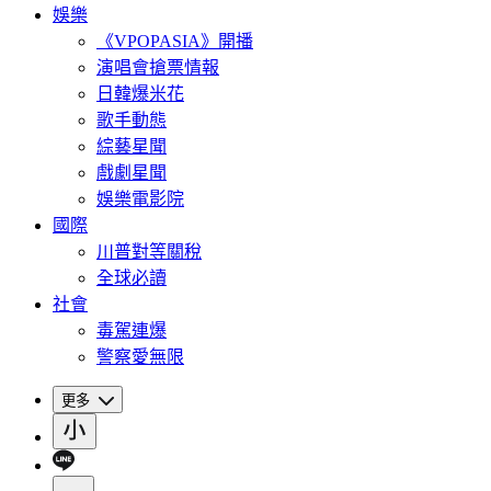
娛樂
《VPOPASIA》開播
演唱會搶票情報
日韓爆米花
歌手動態
綜藝星聞
戲劇星聞
娛樂電影院
國際
川普對等關稅
全球必讀
社會
毒駕連爆
警察愛無限
更多