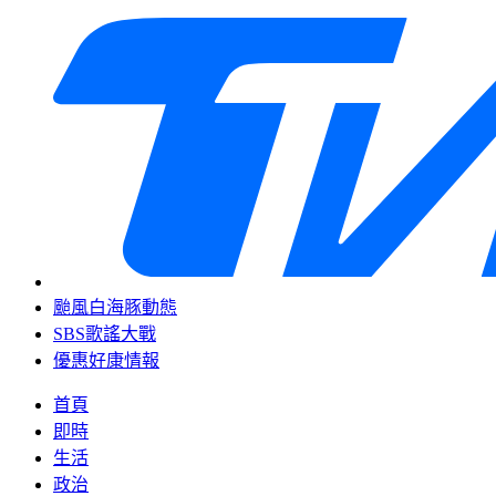
颱風白海豚動態
SBS歌謠大戰
優惠好康情報
首頁
即時
生活
政治