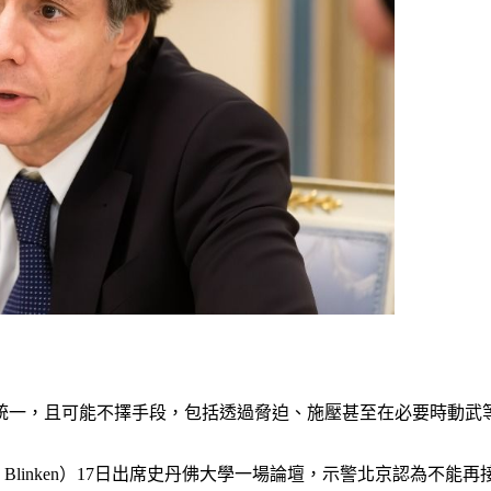
速統一，且可能不擇手段，包括透過脅迫、施壓甚至在必要時動武
y Blinken）17日出席史丹佛大學一場論壇，示警北京認為