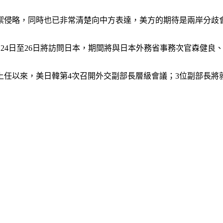
禦侵略，同時也已非常清楚向中方表達，美方的期待是兩岸分歧
10月24日至26日將訪問日本，期間將與日本外務省事務次官森健良、南
上任以來，美日韓第4次召開外交副部長層級會議；3位副部長將