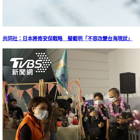
共同社：日本將修安保戰略 擬載明「不容改變台海現狀」