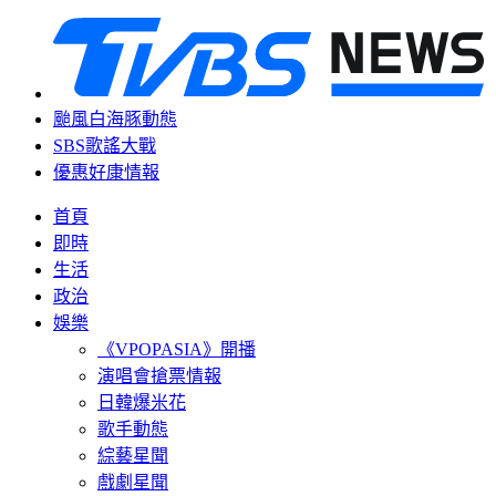
颱風白海豚動態
SBS歌謠大戰
優惠好康情報
首頁
即時
生活
政治
娛樂
《VPOPASIA》開播
演唱會搶票情報
日韓爆米花
歌手動態
綜藝星聞
戲劇星聞