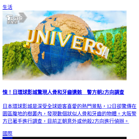
生活
悚！日環球影城驚現人骨和牙齒遺骸 警方朝2方向調查
日本環球影城是深受全球遊客喜愛的熱門景點，12日卻驚傳在
園區腹地的樹叢內，發現數個狀似人骨和牙齒的物體。大阪警
方已著手進行調查，目前正朝意外或他殺2方向進行偵辦。
國際