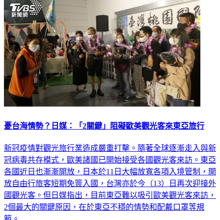
憂台海情勢？日媒：「2關鍵」阻礙歐美觀光客來東亞旅行
新冠疫情對觀光旅行業造成嚴重打擊。隨著全球逐漸走入與新
冠病毒共存模式，歐美諸國已開始接受各國觀光客來訪。東亞
各國近日也漸漸開放，日本於11日大幅放寬各項入境管制，開
放自由行旅客短期免簽入國，台灣亦於今（13）日再次迎接外
國觀光客。但日媒指出，目前東亞難以吸引歐美觀光客來訪，
2個最大的關鍵原因，在於東亞不穩的情勢和配戴口罩等規
範。