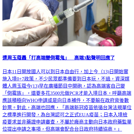
遭周玉蔻轟「打高端變倒霉鬼」 高端3點聲明回應了
日本11日開放國人可以到日本自由行，加上今（13)日開始實
施入境0+7政策，不少民眾都準備要到日本玩，不過，資深媒
體人周玉蔻今(13)早在廣播節目中開砲，認為高端害自己變
「倒霉族」，還要多花3500元做PCR才能入境日本，呼籲高端
應該積極向WHO申請或是向日本補件，不要躲在政府背後數
鈔票。對此，高端也回應，「高端新冠疫苗依循台灣法規單位
之標準進行開發，為台灣認可之正式EUA疫苗；日本入境檢
疫要求並非藥證申請審查，不屬於廠商主動向日本政府藥監單
位提出申請之事項，但高端會配合台日政府持續協商。」