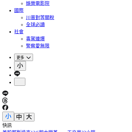
娛樂電影院
國際
川普對等關稅
全球必讀
社會
毒駕連爆
警察愛無限
更多
快訊