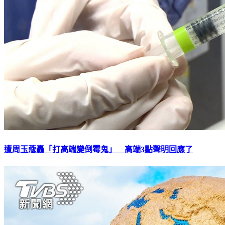
遭周玉蔻轟「打高端變倒霉鬼」 高端3點聲明回應了