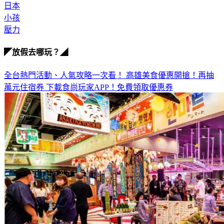
日本
小孩
壓力
◤放假去哪玩？◢
全台熱門活動、人氣攻略一次看！
高雄美食優惠開搶！再抽
萬元住宿券
下載食尚玩家APP！免費領取優惠券