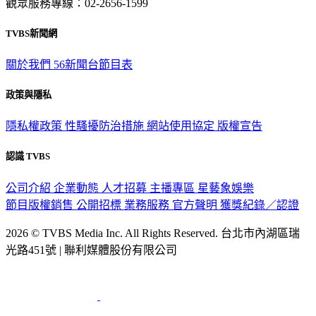
觀眾服務專線：02-2656-1599
TVBS新聞網
關於我們
56新聞台節目表
政策與隱私
隱私權政策
性騷擾防治措施
網站使用協定
版權宣告
認識 TVBS
公司介紹
企業動態
人才招募
主播專區
星藝象娛樂
節目版權銷售
公開招標
業務服務
官方聲明
獲獎紀錄／認證
2026 © TVBS Media Inc. All Rights Reserved. 台北市內湖區瑞
光路451號 | 聯利媒體股份有限公司