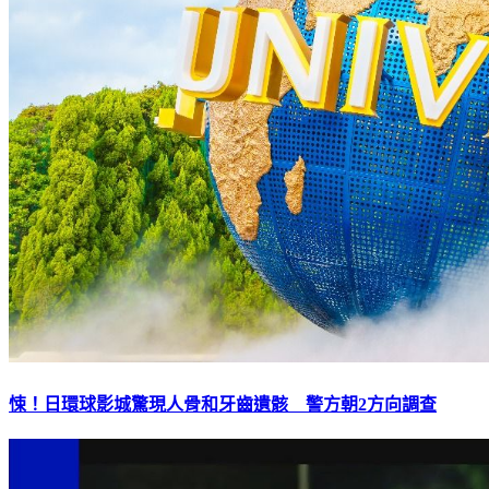
悚！日環球影城驚現人骨和牙齒遺骸 警方朝2方向調查