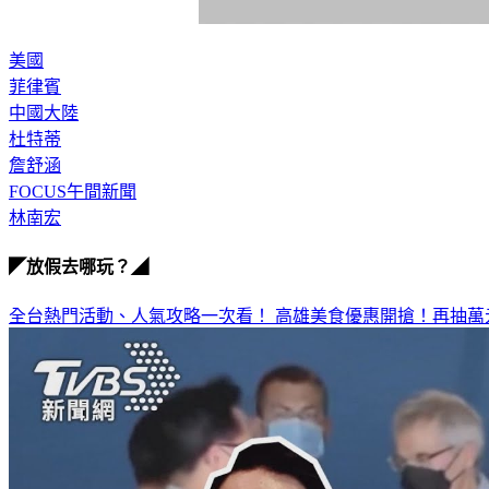
美國
菲律賓
中國大陸
杜特蒂
詹舒涵
FOCUS午間新聞
林南宏
◤放假去哪玩？◢
全台熱門活動、人氣攻略一次看！
高雄美食優惠開搶！再抽萬