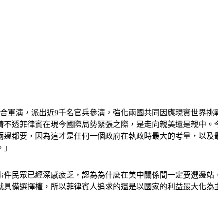
的聯合軍演，派出近9千名官兵參演，強化兩國共同因應現實世界
不透菲律賓在現今國際局勢緊張之際，是走向親美還是親中。今(1
兩邊都要，因為這才是任何一個政府在執政時最大的考量，以及
。」
事件民眾已經深感疲乏，認為為什麼在美中關係間一定要選邊站
就具備選擇權，所以菲律賓人追求的還是以國家的利益最大化為