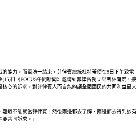
挑戰的能力，而軍演一結束，菲律賓總統杜特蒂便在8日下午致電
5)日《FOCUS午間新聞》邀請到菲律賓獨立記者林南宏，接
最核心的訴求，對菲律賓人而言能夠讓全體國民的共同利益最大
，難道不能就當菲律賓，然後兩邊都去了解、兩邊都去得到該有
主要共同訴求。」