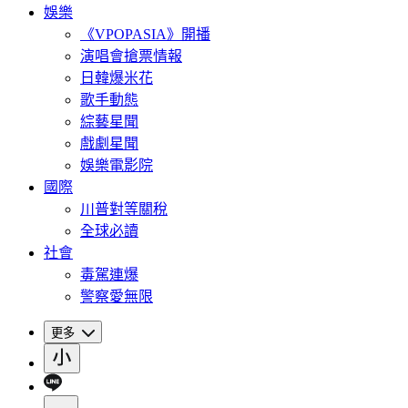
娛樂
《VPOPASIA》開播
演唱會搶票情報
日韓爆米花
歌手動態
綜藝星聞
戲劇星聞
娛樂電影院
國際
川普對等關稅
全球必讀
社會
毒駕連爆
警察愛無限
更多