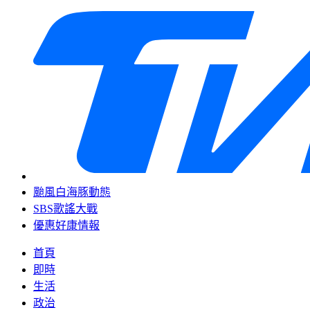
颱風白海豚動態
SBS歌謠大戰
優惠好康情報
首頁
即時
生活
政治