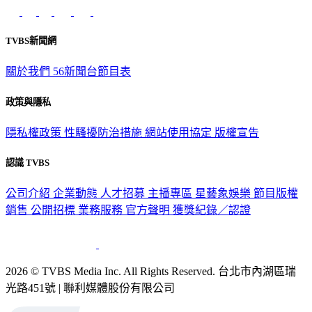
TVBS新聞網
關於我們
56新聞台節目表
政策與隱私
隱私權政策
性騷擾防治措施
網站使用協定
版權宣告
認識 TVBS
公司介紹
企業動態
人才招募
主播專區
星藝象娛樂
節目版權
銷售
公開招標
業務服務
官方聲明
獲獎紀錄／認證
2026 © TVBS Media Inc. All Rights Reserved. 台北市內湖區瑞
光路451號 | 聯利媒體股份有限公司