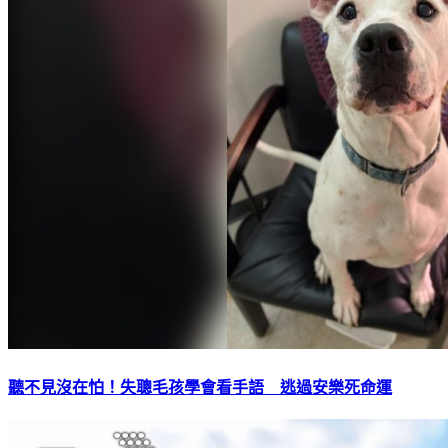
聽不見沒在怕！失聰毛孩學會看手語 逃過安樂死命運