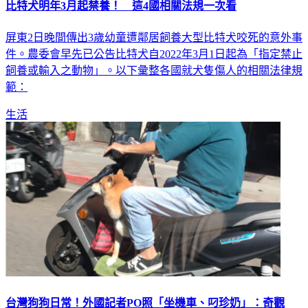
比特犬明年3月起禁養！ 這4國相關法規一次看
屏東2日晚間傳出3歲幼童遭鄰居飼養大型比特犬咬死的意外事
件。農委會早先已公告比特犬自2022年3月1日起為「指定禁止
飼養或輸入之動物」。以下彙整各國就犬隻傷人的相關法律規
範：
生活
台灣狗狗日常！外國記者PO照「坐機車、叼珍奶」：奇觀