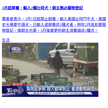
3月起禁養、輸入2種比特犬！飼主務必寵物登記
農委會表示，3月1日起禁止飼養、輸入美國比特鬥牛犬、美國
史大佛夏牛頭犬，已輸入或飼養這2種犬者，明年2月底前要寵
物登記，換飼主也要，3月後變更的飼主須養過這2種犬。
生活