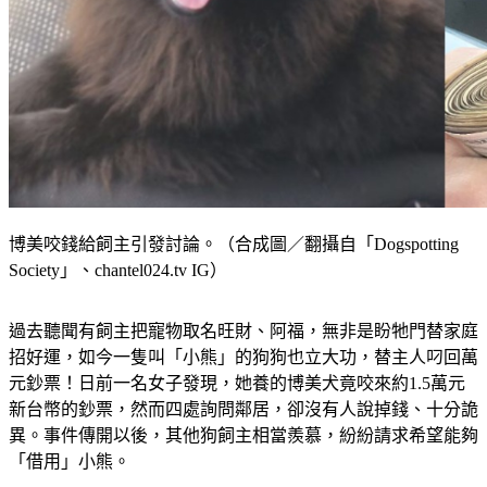
博美咬錢給飼主引發討論。（合成圖／翻攝自「Dogspotting
Society」、chantel024.tv IG）
過去聽聞有飼主把寵物取名旺財、阿福，無非是盼牠門替家庭
招好運，如今一隻叫「小熊」的狗狗也立大功，替主人叼回萬
元鈔票！日前一名女子發現，她養的博美犬竟咬來約1.5萬元
新台幣的鈔票，然而四處詢問鄰居，卻沒有人說掉錢、十分詭
異。事件傳開以後，其他狗飼主相當羨慕，紛紛請求希望能夠
「借用」小熊。