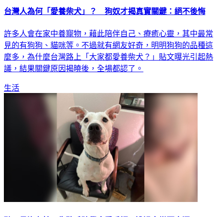
台灣人為何「愛養柴犬」？ 狗奴才揭真實關鍵：絕不後悔
許多人會在家中養寵物，藉此陪伴自己、療癒心靈，其中最常
見的有狗狗、貓咪等。不過就有網友好奇，明明狗狗的品種這
麼多，為什麼台灣路上「大家都愛養柴犬？」貼文曝光引起熱
議，結果關鍵原因揭曉後，全場都認了。
生活