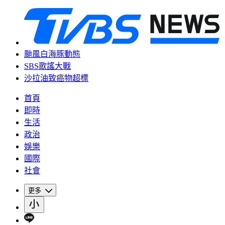
颱風白海豚動態
SBS歌謠大戰
沙拉油致癌物超標
首頁
即時
生活
政治
娛樂
國際
社會
更多