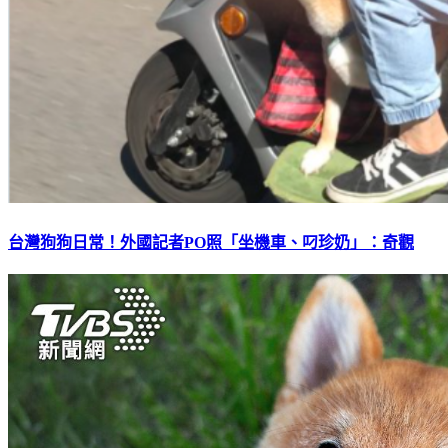
台灣狗狗日常！外國記者PO照「坐機車、叼珍奶」：奇觀