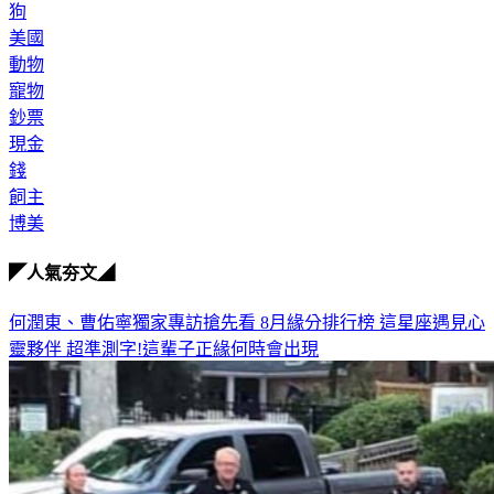
狗
美國
動物
寵物
鈔票
現金
錢
飼主
博美
◤人氣夯文◢
何潤東、曹佑寧獨家專訪搶先看
8月緣分排行榜 這星座遇見心
靈夥伴
超準測字!這輩子正緣何時會出現