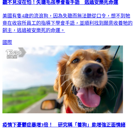
聽不見沒在怕！失聰毛孩學會看手語 逃過安樂死命運
美國有隻4歲的流浪狗，因為失聰而無法聽從口令，想不到牠
竟在收容所員工的指導下學會手語，並順利找到願意收養牠的
飼主，逃過被安樂死的命運。
國際
疫情下憂鬱症暴增3倍！ 研究稱「養狗」能增強正面情緒