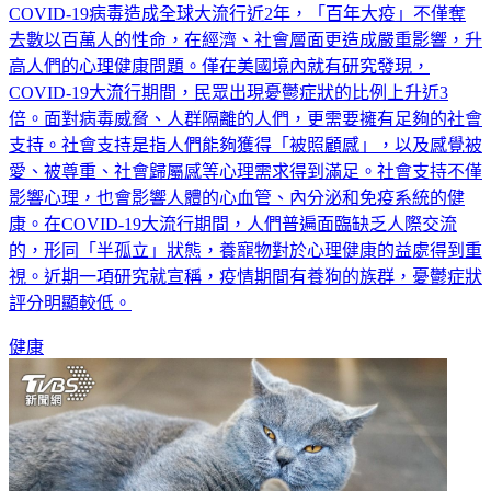
COVID-19病毒造成全球大流行近2年，「百年大疫」不僅奪
去數以百萬人的性命，在經濟、社會層面更造成嚴重影響，升
高人們的心理健康問題。僅在美國境內就有研究發現，
COVID-19大流行期間，民眾出現憂鬱症狀的比例上升近3
倍。面對病毒威脅、人群隔離的人們，更需要擁有足夠的社會
支持。社會支持是指人們能夠獲得「被照顧感」，以及感覺被
愛、被尊重、社會歸屬感等心理需求得到滿足。社會支持不僅
影響心理，也會影響人體的心血管、內分泌和免疫系統的健
康。在COVID-19大流行期間，人們普遍面臨缺乏人際交流
的，形同「半孤立」狀態，養寵物對於心理健康的益處得到重
視。近期一項研究就宣稱，疫情期間有養狗的族群，憂鬱症狀
評分明顯較低。
健康