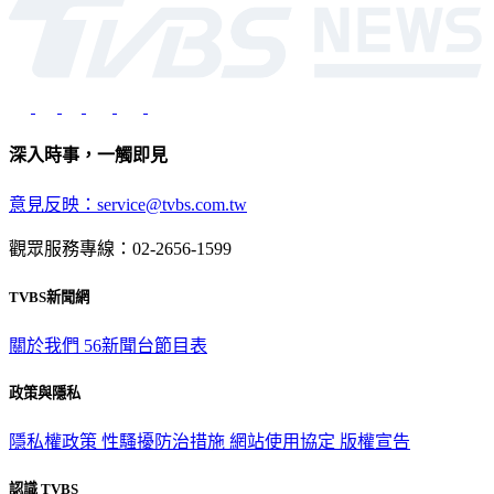
深入時事，一觸即見
意見反映：service@tvbs.com.tw
觀眾服務專線：02-2656-1599
TVBS新聞網
關於我們
56新聞台節目表
政策與隱私
隱私權政策
性騷擾防治措施
網站使用協定
版權宣告
認識 TVBS