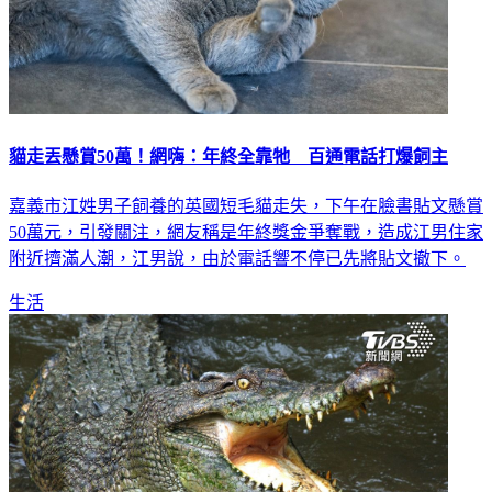
貓走丟懸賞50萬！網嗨：年終全靠牠 百通電話打爆飼主
嘉義市江姓男子飼養的英國短毛貓走失，下午在臉書貼文懸賞
50萬元，引發關注，網友稱是年終獎金爭奪戰，造成江男住家
附近擠滿人潮，江男說，由於電話響不停已先將貼文撤下。
生活