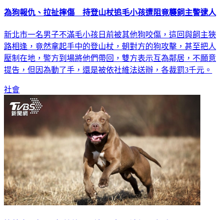
為狗報仇、拉扯摔傷 持登山杖追毛小孩遭阻竟襲飼主警逮人
新北市一名男子不滿毛小孩日前被其他狗咬傷，這回與飼主狹
路相逢，竟然拿起手中的登山杖，朝對方的狗攻擊，甚至把人
壓制在地，警方到場將他們帶回，雙方表示互為鄰居，不願意
提告，但因為動了手，還是被依社維法送辦，各裁罰3千元。
社會