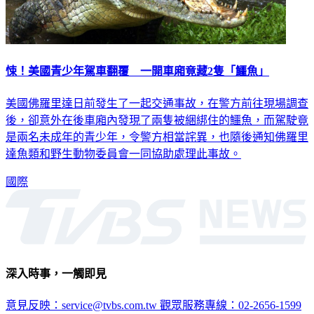
悚！美國青少年駕車翻覆 一開車廂竟藏2隻「鱷魚」
美國佛羅里達日前發生了一起交通事故，在警方前往現場調查
後，卻意外在後車廂內發現了兩隻被綑綁住的鱷魚，而駕駛竟
是兩名未成年的青少年，令警方相當詫異，也隨後通知佛羅里
達魚類和野生動物委員會一同協助處理此事故。
國際
深入時事，一觸即見
意見反映：service@tvbs.com.tw
觀眾服務專線：02-2656-1599