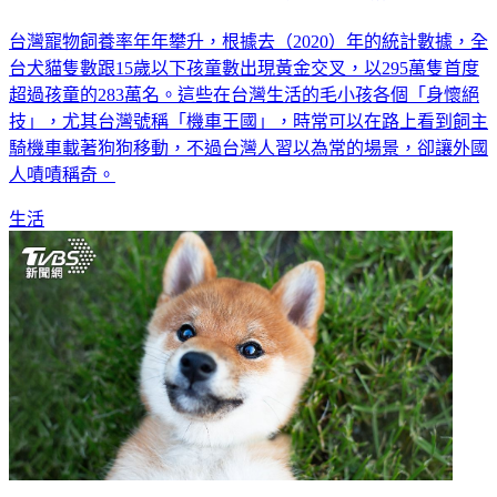
台灣寵物飼養率年年攀升，根據去（2020）年的統計數據，全
台犬貓隻數跟15歲以下孩童數出現黃金交叉，以295萬隻首度
超過孩童的283萬名。這些在台灣生活的毛小孩各個「身懷絕
技」，尤其台灣號稱「機車王國」，時常可以在路上看到飼主
騎機車載著狗狗移動，不過台灣人習以為常的場景，卻讓外國
人嘖嘖稱奇。
生活