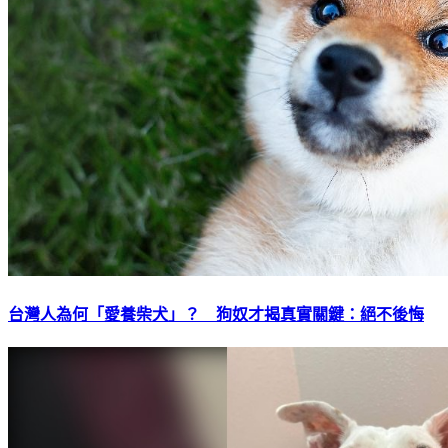
台灣人為何「愛養柴犬」？ 狗奴才揭真實關鍵：絕不後悔