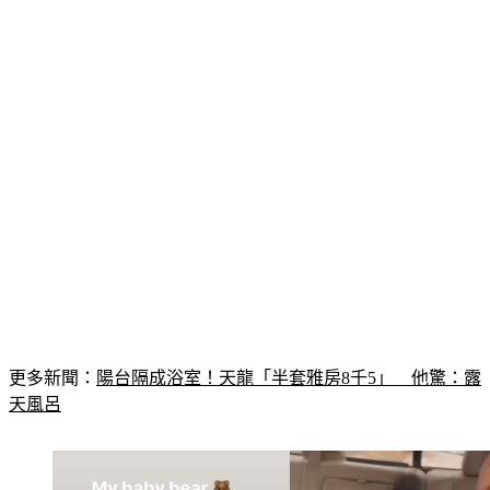
更多新聞：
陽台隔成浴室！天龍「半套雅房8千5」　他驚：露
天風呂