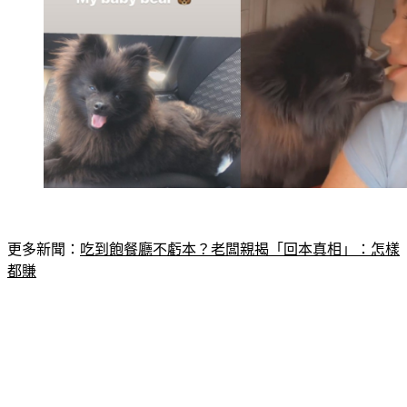
更多新聞：
吃到飽餐廳不虧本？老闆親揭「回本真相」：怎樣
都賺