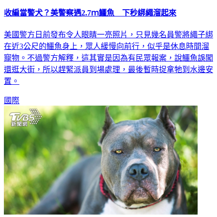
收編當警犬？美警察遇2.7ｍ鱷魚 下秒綁繩溜起來
美國警方日前發布令人眼睛一亮照片，只見幾名員警將繩子綁
在近3公尺的鱷魚身上，眾人緩慢向前行，似乎是休息時間溜
寵物。不過警方解釋，這其實是因為有民眾報案，說鱷魚誤闖
還逛大街，所以趕緊派員到場處理，最後暫時捉拿牠到水邊安
置。
國際