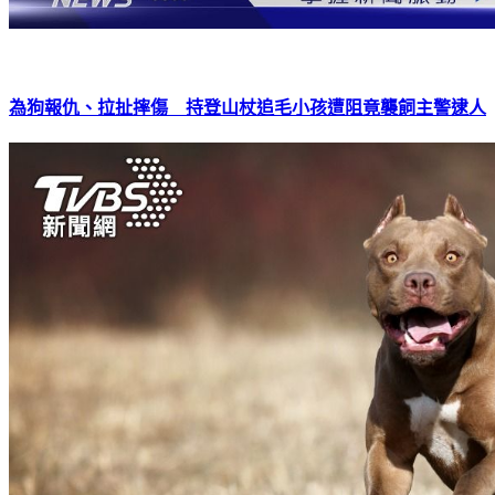
為狗報仇、拉扯摔傷 持登山杖追毛小孩遭阻竟襲飼主警逮人