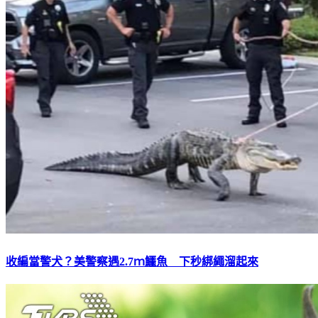
收編當警犬？美警察遇2.7ｍ鱷魚 下秒綁繩溜起來