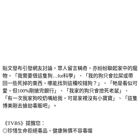
貼文發布引發網友討論，眾人留言稱奇，亦紛紛聊起家中的寵
物，「我需要借這隻狗…for科學」、「我的狗只會拉屎或帶
回一些死掉的東西，哪能找到這種咬錢狗？」、「牠是看似可
愛，但100%剛搶完銀行」、「我家的狗只會撿死老鼠」、
「有一次我家狗咬奶嘴給我，可是家裡沒有小寶寶」、「這隻
博美剛去搶劫毒販吧」。
《TVBS》提醒您：
◎珍惜生命拒絕毒品，健康無價不容毒噬