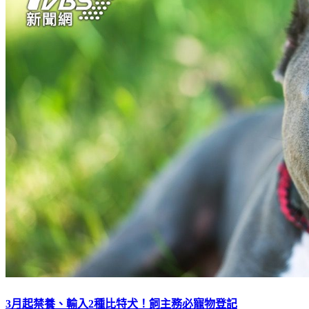
3月起禁養、輸入2種比特犬！飼主務必寵物登記