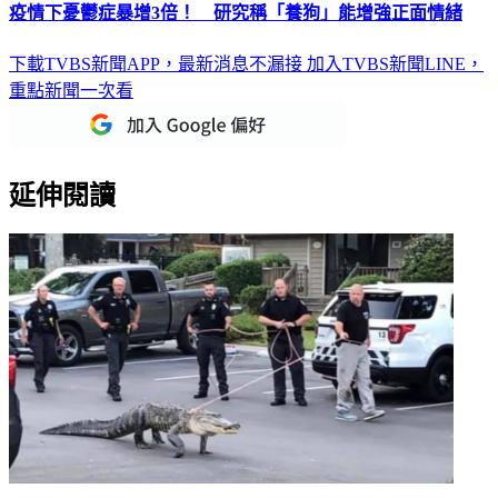
疫情下憂鬱症暴增3倍！ 研究稱「養狗」能增強正面情緒
下載TVBS新聞APP，最新消息不漏接
加入TVBS新聞LINE，
重點新聞一次看
延伸閱讀