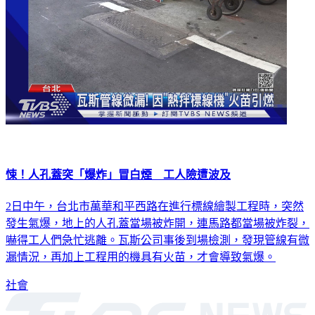
悚！人孔蓋突「爆炸」冒白煙 工人險遭波及
2日中午，台北市萬華和平西路在進行標線繪製工程時，突然
發生氣爆，地上的人孔蓋當場被炸開，連馬路都當場被炸裂，
嚇得工人們急忙逃離。瓦斯公司事後到場檢測，發現管線有微
漏情況，再加上工程用的機具有火苗，才會導致氣爆。
社會