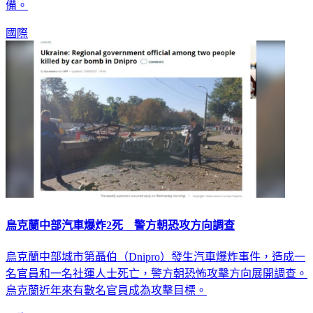
備。
國際
烏克蘭中部汽車爆炸2死 警方朝恐攻方向調查
烏克蘭中部城市第聶伯（Dnipro）發生汽車爆炸事件，造成一
名官員和一名社運人士死亡，警方朝恐怖攻擊方向展開調查。
烏克蘭近年來有數名官員成為攻擊目標。