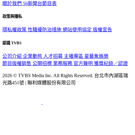
關於我們
56新聞台節目表
政策與隱私
隱私權政策
性騷擾防治措施
網站使用協定
版權宣告
認識 TVBS
公司介紹
企業動態
人才招募
主播專區
星藝象娛樂
節目版權銷售
公開招標
業務服務
官方聲明
獲獎紀錄／認證
2026 © TVBS Media Inc. All Rights Reserved. 台北市內湖區瑞
光路451號 | 聯利媒體股份有限公司