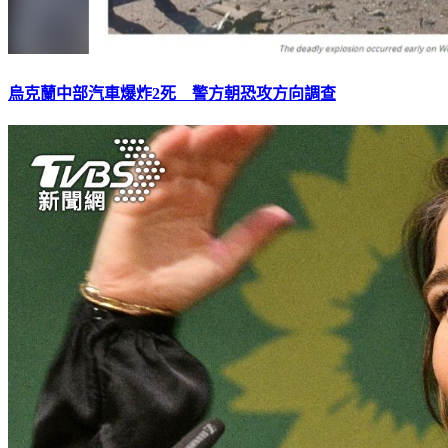
烏克蘭中部汽車爆炸2死 警方朝恐攻方向調查