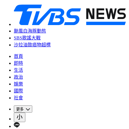
颱風白海豚動態
SBS歌謠大戰
沙拉油致癌物超標
首頁
即時
生活
政治
娛樂
國際
社會
更多