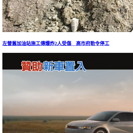
左營舊加油站施工傳爆炸2人受傷 高市府勒令停工