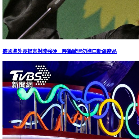
德國準外長揚言對陸強硬 呼籲歐盟勿進口新疆產品