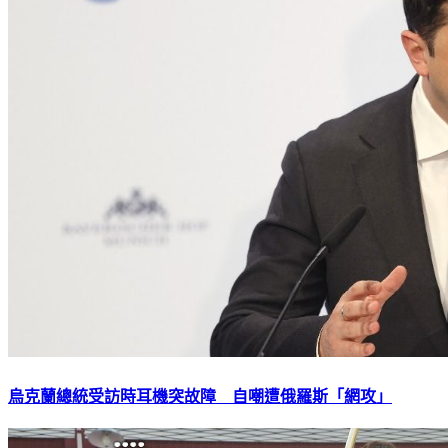
烏克蘭總統受訪時耳機突故障 自嘲遭俄羅斯「網攻」