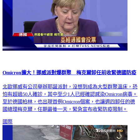
Omicron擴大！挪威派對爆群聚 梅克爾卸任前收緊德國防疫
北歐挪威有公司舉辦耶誕派對，沒想到成為大型群聚溫床，恐
怕有超過50人確診，其中至少1人已經確認感染Omicron病毒。
至於德國柏林，也出現首例Omicron個案，也讓週四卸任的德
國總理梅克爾，任期最後一天，緊急宣布收緊防疫限制。
國際