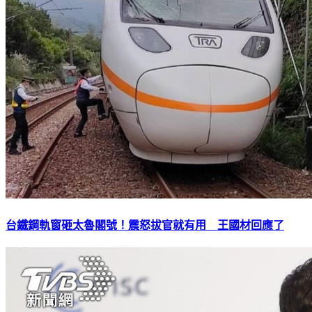
台鐵鋼軌窗砸太魯閣號！震怒拔官就有用 王國材回應了