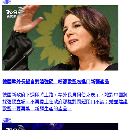
國際
德國準外長揚言對陸強硬 呼籲歐盟勿進口新疆產品
德國新政府下週即將上路，準外長貝爾伯克表示，她對中國將
採強硬立場，不再像上任政府那樣對問題閉口不談；她並建議
歐盟不要再進口新疆生產的產品。
國際