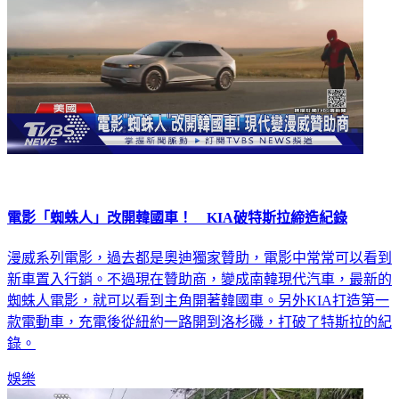
電影「蜘蛛人」改開韓國車！ KIA破特斯拉締造紀錄
漫威系列電影，過去都是奧迪獨家贊助，電影中常常可以看到
新車置入行銷。不過現在贊助商，變成南韓現代汽車，最新的
蜘蛛人電影，就可以看到主角開著韓國車。另外KIA打造第一
款電動車，充電後從紐約一路開到洛杉磯，打破了特斯拉的紀
錄。
娛樂