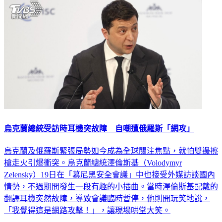
烏克蘭總統受訪時耳機突故障 自嘲遭俄羅斯「網攻」
烏克蘭及俄羅斯緊張局勢如今成為全球關注焦點，就怕雙邊擦
槍走火引爆衝突。烏克蘭總統澤倫斯基（Volodymyr
Zelensky）19日在「慕尼黑安全會議」中也接受外媒訪談國內
情勢，不過期間發生一段有趣的小插曲。當時澤倫斯基配戴的
翻譯耳機突然故障，導致會議臨時暫停，他則開玩笑地說，
「我覺得這是網路攻擊！」，讓現場哄堂大笑。