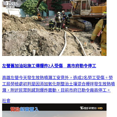
左營舊加油站施工傳爆炸2人受傷 高市府勒令停工
高雄左營今天發生放熱噴濺工安意外，造成2名勞工受傷。勞
工局勞檢處初判是因添加氧化劑整治土壤混合攪拌發生放熱噴
濺，附近民眾則感到爆炸震動，目前市府已勒令廠商停工。
社會