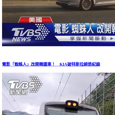
電影「蜘蛛人」改開韓國車！ KIA破特斯拉締造紀錄