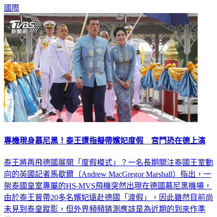
國際
專機現身慕尼黑！泰王遭指擬帶嬪妃度假 宮鬥恐在德上演
泰王將再飛德國展開「度假模式」？一名長期關注泰國王室動
向的英國記者馬歇爾（Andrew MacGregor Marshall）指出，一
架泰國皇室專屬的HS-MVS飛機突然出現在德國慕尼黑機場，
由於泰王曾帶20多名嬪妃遠赴德國「渡假」，因此雖然目前尚
未見到泰皇蹤影，但外界頻頻猜測應該是為近期的到來作準