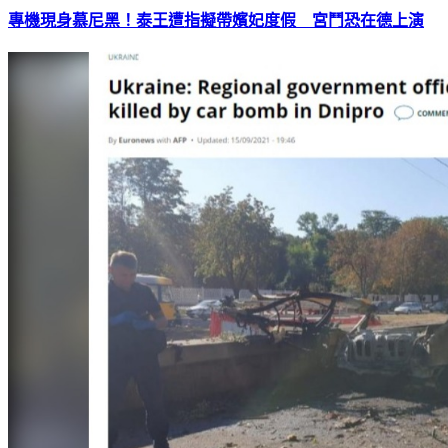
專機現身慕尼黑！泰王遭指擬帶嬪妃度假 宮鬥恐在德上演