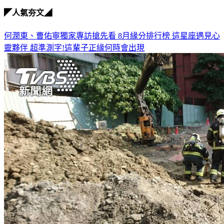
◤人氣夯文◢
何潤東、曹佑寧獨家專訪搶先看
8月緣分排行榜 這星座遇見心
靈夥伴
超準測字!這輩子正緣何時會出現