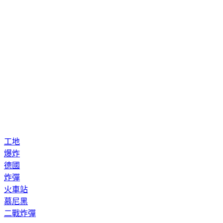
工地
爆炸
德國
炸彈
火車站
慕尼黑
二戰炸彈