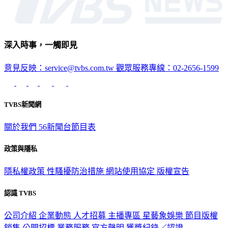
深入時事，一觸即見
意見反映：service@tvbs.com.tw
觀眾服務專線：02-2656-1599
TVBS新聞網
關於我們
56新聞台節目表
政策與隱私
隱私權政策
性騷擾防治措施
網站使用協定
版權宣告
認識 TVBS
公司介紹
企業動態
人才招募
主播專區
星藝象娛樂
節目版權
銷售
公開招標
業務服務
官方聲明
獲獎紀錄／認證