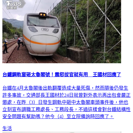
台鐵鋼軌窗砸太魯閣號！震怒拔官就有用 王國材回應了
台鐵在4月太魯閣後出軌翻覆造成大量死傷，然而隨後仍發生
許多事故，交通部長王國材於24日就曾對外表示再出包會嚴正
懲處，在昨（3）日發生鋼軌中砸中太魯閣車頭事件後，他也
立刻宣布調職工務處長、工務段長，不過這樣會對台鐵結構性
安全問題有幫助嗎？他今（4）至立院備詢時回應了。
生活