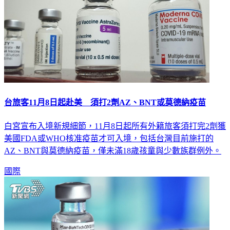
台旅客11月8日起赴美 須打2劑AZ、BNT或莫德納疫苗
白宮宣布入境新規細節，11月8日起所有外籍旅客須打完2劑獲
美國FDA或WHO核准疫苗才可入境，包括台灣目前施打的
AZ、BNT與莫德納疫苗，僅未滿18歲孩童與少數族群例外。
國際