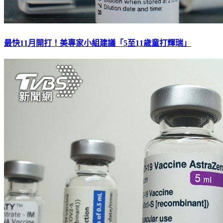
最快11月開打！美專家小組建議「5至11歲童打輝瑞」