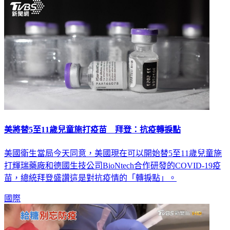
美將替5至11歲兒童施打疫苗 拜登：抗疫轉捩點
美國衛生當局今天同意，美國現在可以開始替5至11歲兒童施
打輝瑞藥廠和德國生技公司BioNtech合作研發的COVID-19疫
苗，總統拜登盛讚這是對抗疫情的「轉捩點」。
國際