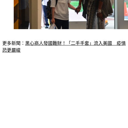
更多新聞：
黑心商人發國難財！「二手手套」流入美國　疫情
恐更嚴峻