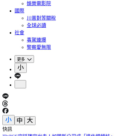
娛樂電影院
國際
川普對等關稅
全球必讀
社會
毒駕連爆
警察愛無限
更多
快訊