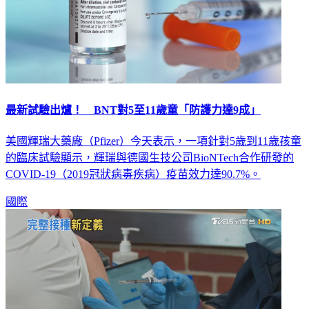
最新試驗出爐！ BNT對5至11歲童「防護力達9成」
美國輝瑞大藥廠（Pfizer）今天表示，一項針對5歲到11歲孩童
的臨床試驗顯示，輝瑞與德國生技公司BioNTech合作研發的
COVID-19（2019冠狀病毒疾病）疫苗效力達90.7%。
國際