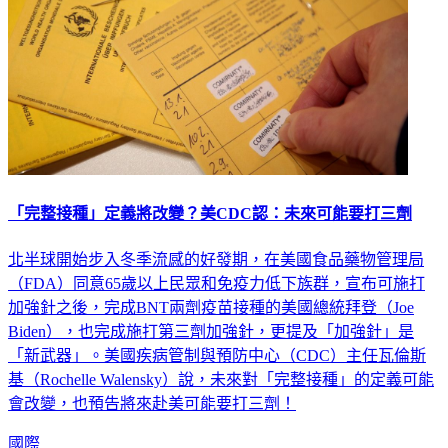
「完整接種」定義將改變？美CDC認：未來可能要打三劑
北半球開始步入冬季流感的好發期，在美國食品藥物管理局
（FDA）同意65歲以上民眾和免疫力低下族群，宣布可施打
加強針之後，完成BNT兩劑疫苗接種的美國總統拜登（Joe
Biden），也完成施打第三劑加強針，更提及「加強針」是
「新武器」。美國疾病管制與預防中心（CDC）主任瓦倫斯
基（Rochelle Walensky）說，未來對「完整接種」的定義可能
會改變，也預告將來赴美可能要打三劑！
國際