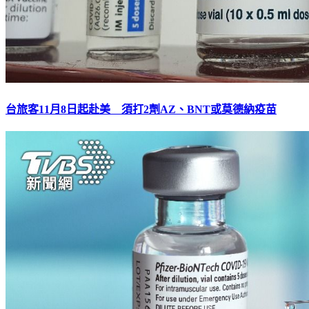
台旅客11月8日起赴美 須打2劑AZ、BNT或莫德納疫苗