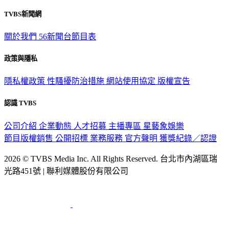
TVBS新聞網
關於我們
56新聞台節目表
政策與隱私
隱私權政策
性騷擾防治措施
網站使用協定
版權宣告
認識 TVBS
公司介紹
企業動態
人才招募
主播專區
星藝象娛樂
節目版權銷售
公開招標
業務服務
官方聲明
獲獎紀錄／認證
2026 © TVBS Media Inc. All Rights Reserved. 台北市內湖區瑞
光路451號 | 聯利媒體股份有限公司