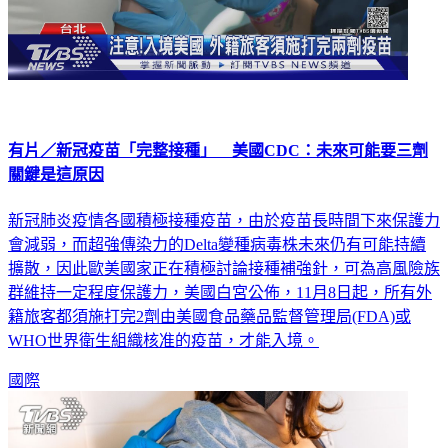
有片／新冠疫苗「完整接種」 美國CDC：未來可能要三劑
關鍵是這原因
新冠肺炎疫情各國積極接種疫苗，由於疫苗長時間下來保護力
會減弱，而超強傳染力的Delta變種病毒株未來仍有可能持續
擴散，因此歐美國家正在積極討論接種補強針，可為高風險族
群維持一定程度保護力，美國白宮公佈，11月8日起，所有外
籍旅客都須施打完2劑由美國食品藥品監督管理局(FDA)或
WHO世界衛生組織核准的疫苗，才能入境。
國際