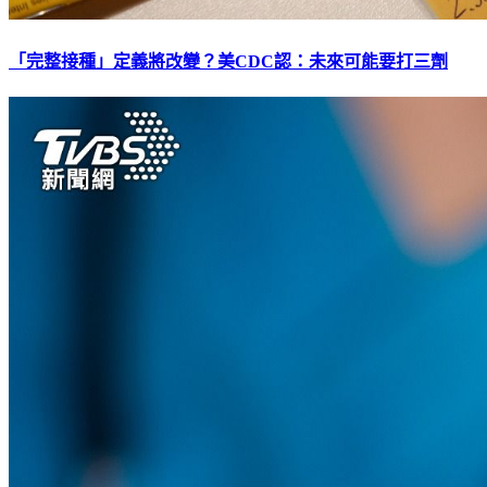
「完整接種」定義將改變？美CDC認：未來可能要打三劑