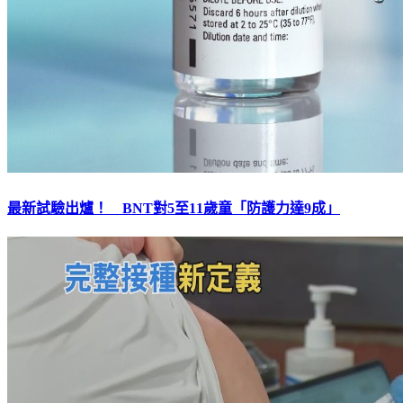
最新試驗出爐！ BNT對5至11歲童「防護力達9成」