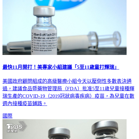
最快11月開打！美專家小組建議「5至11歲童打輝瑞」
美國政府顧問組成的高級醫療小組今天以壓倒性多數表決通
過，建議食品暨藥物管理局（FDA）批准5至11歲兒童接種輝
瑞生產的COVID-19（2019冠狀病毒疾病）疫苗，為兒童在數
週內接種疫苗鋪路。
國際