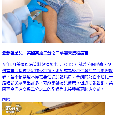
憂影響胎兒 美國高達三分之二孕婦未接種疫苗
今年9月美國疾病管制與預防中心（CDC）就曾公開呼籲，孕
婦需盡速接種新冠肺炎疫苗，避免成為染疫併發症的高風險族
群，若不慎染疫不僅需要住進加護病房，孕婦的死亡率也比一
般確診民眾高出許多，可能影響胎兒健康。但近期報告卻，美
國至今仍有高達三分之二的孕婦尚未接種新冠肺炎疫苗。
國際