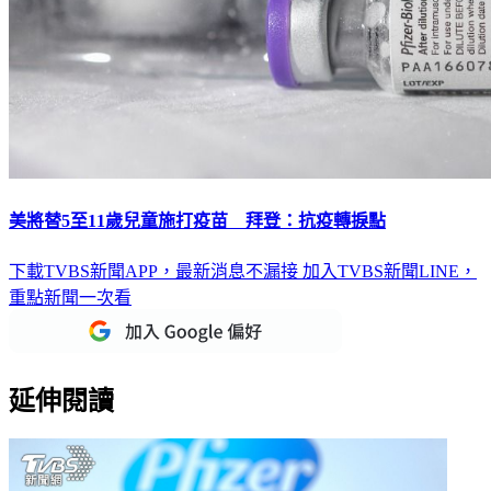
美將替5至11歲兒童施打疫苗 拜登：抗疫轉捩點
下載TVBS新聞APP，最新消息不漏接
加入TVBS新聞LINE，
重點新聞一次看
延伸閱讀