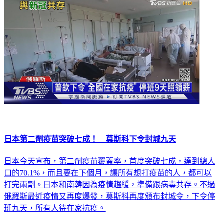
日本第二劑疫苗突破七成！ 莫斯科下令封城九天
日本今天宣布，第二劑疫苗覆蓋率，首度突破七成，達到總人
口的70.1%，而且要在下個月，讓所有想打疫苗的人，都可以
打完兩劑。日本和南韓因為疫情趨緩，準備跟病毒共存。不過
俄羅斯最近疫情又再度爆發，莫斯科再度頒布封城令，下令停
班九天，所有人待在家抗疫。