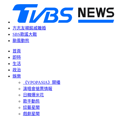
方志友楊銘威離婚
SBS歌謠大戰
颱風動態
首頁
即時
生活
政治
娛樂
《VPOPASIA》開播
演唱會搶票情報
日韓爆米花
歌手動態
綜藝星聞
戲劇星聞