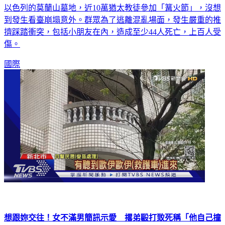
到發生看臺崩塌意外。群眾為了逃離混亂場面，發生嚴重的推
擠踩踏衝突，包括小朋友在內，造成至少44人死亡，上百人受
傷。
國際
想跟妳交往！女不滿男簡訊示愛 撂弟毆打致死稱「他自己撞
牆」