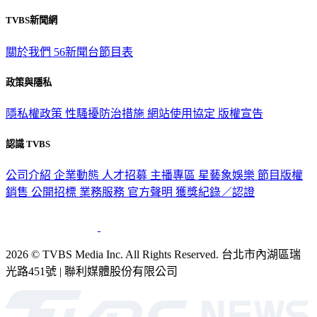
TVBS新聞網
關於我們
56新聞台節目表
政策與隱私
隱私權政策
性騷擾防治措施
網站使用協定
版權宣告
認識 TVBS
公司介紹
企業動態
人才招募
主播專區
星藝象娛樂
節目版權
銷售
公開招標
業務服務
官方聲明
獲獎紀錄／認證
2026 © TVBS Media Inc. All Rights Reserved. 台北市內湖區瑞
光路451號 | 聯利媒體股份有限公司