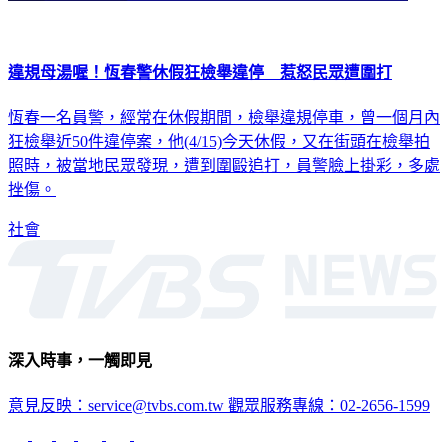
違規母湯喔！恆春警休假狂檢舉違停 惹怒民眾遭圍打
恆春一名員警，經常在休假期間，檢舉違規停車，曾一個月內
狂檢舉近50件違停案，他(4/15)今天休假，又在街頭在檢舉拍
照時，被當地民眾發現，遭到圍毆追打，員警臉上掛彩，多處
挫傷。
社會
深入時事，一觸即見
意見反映：service@tvbs.com.tw
觀眾服務專線：02-2656-1599