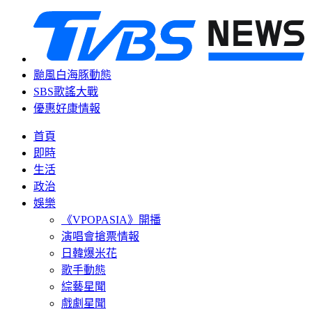
颱風白海豚動態
SBS歌謠大戰
優惠好康情報
首頁
即時
生活
政治
娛樂
《VPOPASIA》開播
演唱會搶票情報
日韓爆米花
歌手動態
綜藝星聞
戲劇星聞