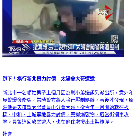
趴下！橫行新北暴力討債 太陽會大哥遭逮
新北市一名顏姓男子上個月因為幫小弟送飯到派出所，意外和
員警爆發衝突，當時警方將人強行壓制驅離，事後才發現，原
來他是天道盟太陽會員山分會大哥。從今年一月開始就在板
橋、中和、土城等地暴力討債，丟擲爆裂物，還當街攔車攻
擊。員警這回攻堅逮人，也在他住處搜出土製炸彈。
社會