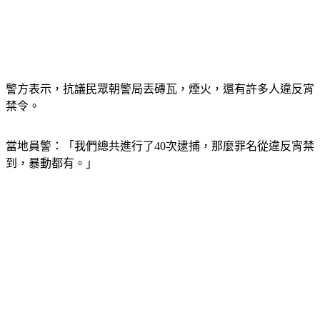
警方表示，抗議民眾朝警局丟磚瓦，煙火，還有許多人違反宵
禁令。
當地員警：「我們總共進行了40次逮捕，那麼罪名從違反宵禁
到，暴動都有。」