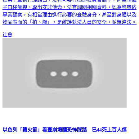
專業觀察，有相當理由進行必要的查驗身分，甚至對身體以及
物品表面的「拍、觸」，是維護執法人員的安全，並無違法。
社會
以色列「篝火節」看臺崩塌釀恐怖踩踏 已44死上百人傷
以色列的莫蘭山墓地，近10萬猶太教徒參加「篝火節」，沒想