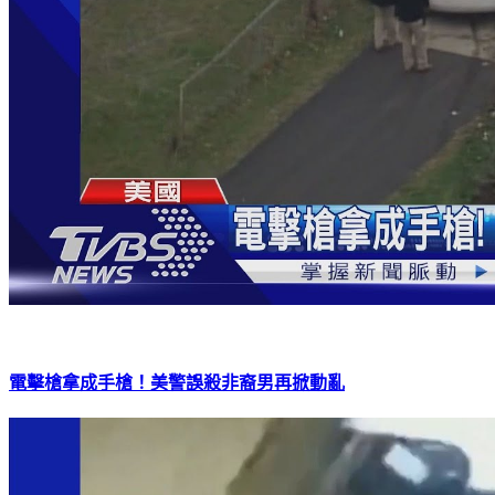
電擊槍拿成手槍！美警誤殺非裔男再掀動亂