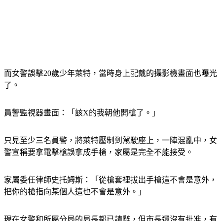
而女警誤擊20歲少年萊特，當時身上配戴的攝影機畫面也曝光
了。
員警監視器畫面：「該X的我朝他開槍了。」
只見至少三名員警，將萊特壓制到駕駛座上，一陣混亂中，女
警宣稱要拿電擊槍誤拿成手槍，家屬是完全不能接受。
家屬委任律師史托姆斯：「從槍套裡拔出手槍這不會是意外，
把你的槍指向某個人這也不會是意外。」
現在女警和所屬分局的局長都已請辭，但市長還沒有批准，有
些民眾也認為女警應該被開除，而非請辭了事，現在警方執法