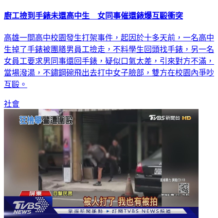
廚工撿到手錶未還高中生 女同事催還錶爆互毆衝突
高雄一間高中校園發生打架事件，起因於十多天前，一名高中
生掉了手錶被團膳男員工撿走，不料學生回頭找手錶，另一名
女員工要求男同事還回手錶，疑似口氣太差，引來對方不滿，
當場潑湯，不鏽鋼碗飛出去打中女子臉部，雙方在校園內爭吵
互毆。
社會