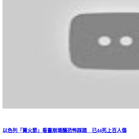
以色列「篝火節」看臺崩塌釀恐怖踩踏 已44死上百人傷