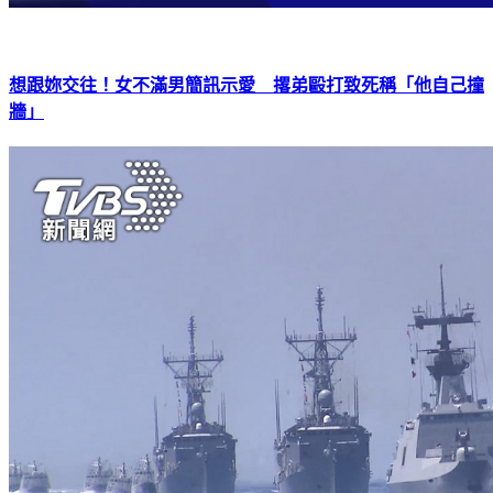
想跟妳交往！女不滿男簡訊示愛 撂弟毆打致死稱「他自己撞
牆」