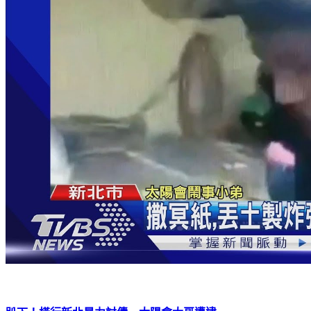
趴下！橫行新北暴力討債 太陽會大哥遭逮