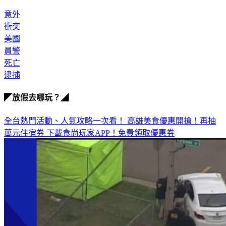
意外
衝突
美國
員警
死亡
逮捕
◤放假去哪玩？◢
全台熱門活動、人氣攻略一次看！
高雄美食優惠開搶！再抽
萬元住宿券
下載食尚玩家APP！免費領取優惠券