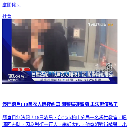
社會
侵門踏戶! 10黑衣人暗夜糾眾 闖警局砸電腦 未法辦僅私了
簡直目無法紀！16日凌晨，台北市松山分局一名楊姓教官，喝
酒回去時，因為對街一行人，講話太吵，他竟朝對街嗆聲，小
聲點，沒想到對方糾眾，10名黑衣人闖進分局鬧事，砸毀值班