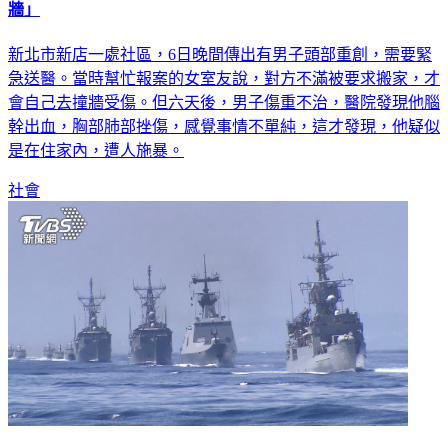
新北市新店一處社區，6日晚間傳出有男子頭部重創，需要緊
急送醫。當時幫忙報案的女室友說，對方不滿被要求搬家，才
會自己去撞牆受傷。但六天後，男子傷重不治，醫院發現他腦
幹出血，胸部肺部挫傷，感覺事情不單純，這才發現，他疑似
是在住家內，遭人施暴。
社會
日接連表態關注東海台海局勢！ 美日峰會將提大陸人權問題