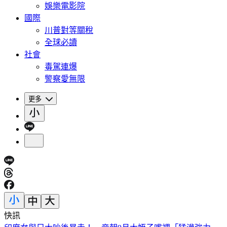
娛樂電影院
國際
川普對等關稅
全球必讀
社會
毒駕連爆
警察愛無限
更多
快訊