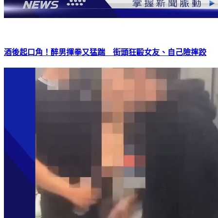
酒後起口角！醉男揮拳又猛踹 街頭狂毆女友、自己險摔跤