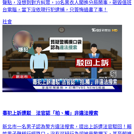
台電腦，當下沒依現行犯逮捕，只簽悔過書了事！
社會
毒犯上訴遭駁 法官認「拍、觸」非違法搜索
新北市一名男子認為警方違法搜索，提出上訴遭法官駁回！賴
姓男子聲稱行經路口，沒有可疑行為卻被員警攔下，甚至朝褲
子口袋觸摸，取出安非他命，法官調閱相關資料，認為警察依