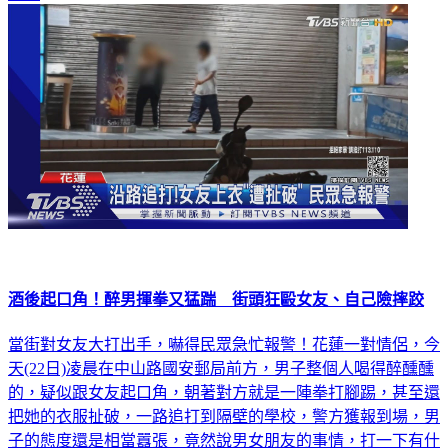
酒後起口角！醉男揮拳又猛踹 街頭狂毆女友、自己險摔跤
當街對女友大打出手，嚇得民眾急忙報警！花蓮一對情侶，今
天(22日)凌晨在中山路國安郵局前方，男子整個人喝得醉醺醺
的，疑似跟女友起口角，朝著對方就是一陣拳打腳踢，甚至還
把她的衣服扯破，一路追打到隔壁的學校，警方獲報到場，男
子的態度還是相當囂張，竟然說男女朋友的事情，打一下有什
麼關係。