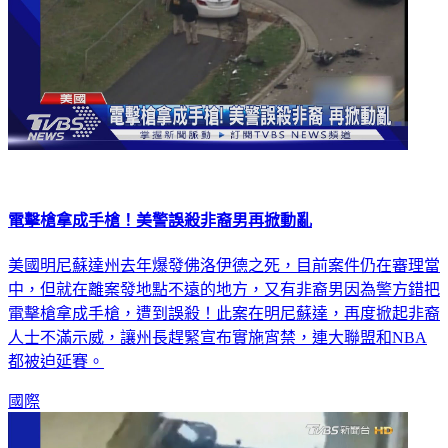
電擊槍拿成手槍！美警誤殺非裔男再掀動亂
美國明尼蘇達州去年爆發佛洛伊德之死，目前案件仍在審理當
中，但就在離案發地點不遠的地方，又有非裔男因為警方錯把
電擊槍拿成手槍，遭到誤殺！此案在明尼蘇達，再度掀起非裔
人士不滿示威，讓州長趕緊宣布實施宵禁，連大聯盟和NBA
都被迫延賽。
國際