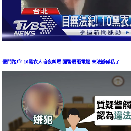
侵門踏戶! 10黑衣人暗夜糾眾 闖警局砸電腦 未法辦僅私了