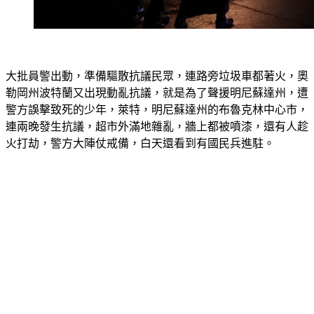
大批員警出動，準備驅散抗議民眾，連路旁垃圾車都著火，奧
勒岡州波特蘭又出現動亂抗議，就是為了聲援明尼蘇達州，遭
警方誤擊致死的少年，萊特，明尼蘇達州的布魯克林中心市，
連兩晚發生抗議，超市外滿地雜亂，牆上都被噴漆，還有人趁
火打劫，警方大陣仗戒備，白天還看到有國民兵進駐。