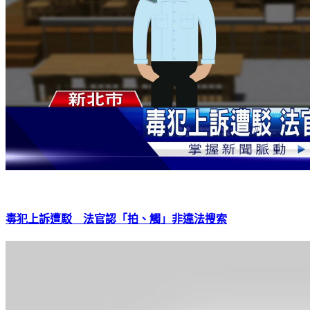
毒犯上訴遭駁 法官認「拍、觸」非違法搜索