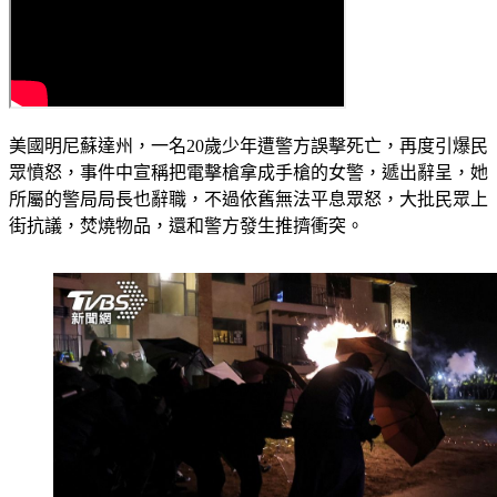
美國明尼蘇達州，一名20歲少年遭警方誤擊死亡，再度引爆民
眾憤怒，事件中宣稱把電擊槍拿成手槍的女警，遞出辭呈，她
所屬的警局局長也辭職，不過依舊無法平息眾怒，大批民眾上
街抗議，焚燒物品，還和警方發生推擠衝突。