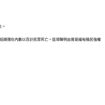
生。
，造成包括婦孺在內數以百計民眾死亡。這項聲明由曾是緬甸殖民強權