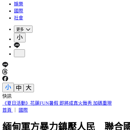
娛樂
國際
社會
更多
快訊
188萬《龍藏經》賣掉了！大戶不甩7折 店員爆「付現買原價
首頁
｜
國際
緬甸軍方暴力鎮壓人民 聯合