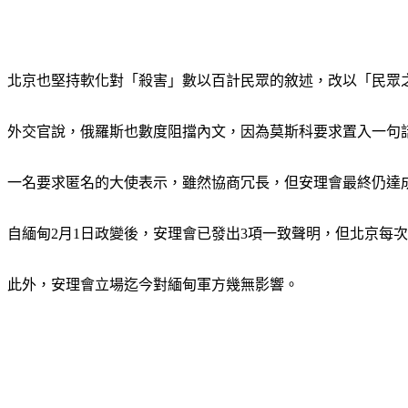
北京也堅持軟化對「殺害」數以百計民眾的敘述，改以「民眾
外交官說，俄羅斯也數度阻擋內文，因為莫斯科要求置入一句
一名要求匿名的大使表示，雖然協商冗長，但安理會最終仍達
自緬甸2月1日政變後，安理會已發出3項一致聲明，但北京每
此外，安理會立場迄今對緬甸軍方幾無影響。