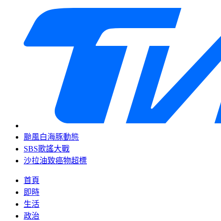
颱風白海豚動態
SBS歌謠大戰
沙拉油致癌物超標
首頁
即時
生活
政治