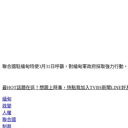
聯合國駐緬甸特使3月31日呼籲，對緬甸軍政府採取強力行動
最HOT話題在這！想跟上時事，快點我加入TVBS新聞LINE好
緬甸
政變
人權
聯合國
制裁