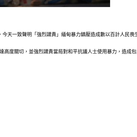
，今天一致聲明「強烈譴責」緬甸暴力鎮壓造成數以百計人民喪
速惡化的情況表達高度關切，並強烈譴責當局對和平抗議人士使用暴力