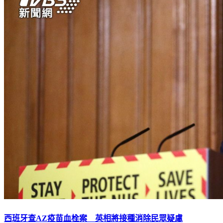
西班牙查AZ疫苗血栓案 英相將接種消除民眾疑慮