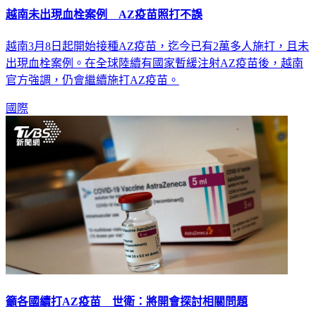
越南未出現血栓案例 AZ疫苗照打不誤
越南3月8日起開始接種AZ疫苗，迄今已有2萬多人施打，且未
出現血栓案例。在全球陸續有國家暫緩注射AZ疫苗後，越南
官方強調，仍會繼續施打AZ疫苗。
國際
籲各國續打AZ疫苗 世衛：將開會探討相關問題