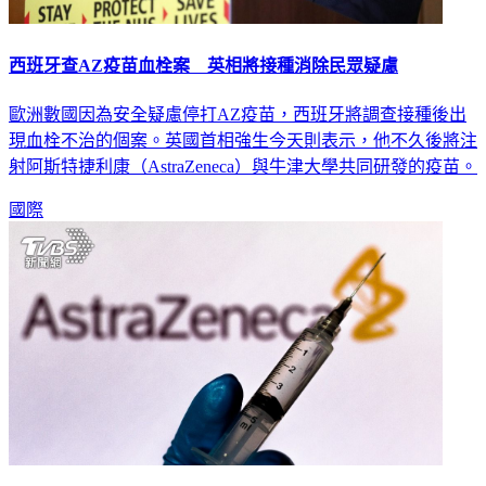
西班牙查AZ疫苗血栓案 英相將接種消除民眾疑慮
歐洲數國因為安全疑慮停打AZ疫苗，西班牙將調查接種後出
現血栓不治的個案。英國首相強生今天則表示，他不久後將注
射阿斯特捷利康（AstraZeneca）與牛津大學共同研發的疫苗。
國際