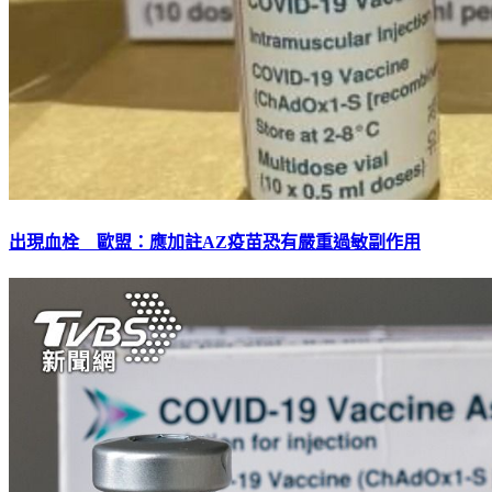
出現血栓 歐盟：應加註AZ疫苗恐有嚴重過敏副作用