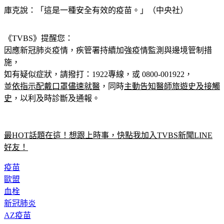
庫克說：「這是一種安全有效的疫苗。」（中央社）
《TVBS》提醒您：
因應新冠肺炎疫情，疾管署持續加強疫情監測與邊境管制措
施，
如有疑似症狀，請撥打：1922專線，或 0800-001922，
並
依指示配戴口罩儘速就醫
，同時
主動告知醫師旅遊史及接觸
史
，以利及時診斷及通報。
最HOT話題在這！想跟上時事，快點我加入TVBS新聞LINE
好友！
疫苗
歐盟
血栓
新冠肺炎
AZ疫苗