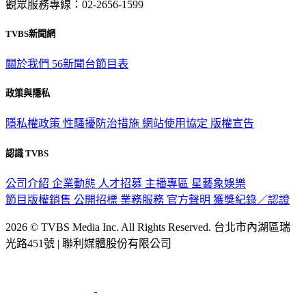
觀眾服務專線：02-2656-1599
TVBS新聞網
關於我們
56新聞台節目表
政策與隱私
隱私權政策
性騷擾防治措施
網站使用協定
版權宣告
認識 TVBS
公司介紹
企業動態
人才招募
主播專區
星藝象娛樂
節目版權銷售
公開招標
業務服務
官方聲明
獲獎紀錄／認證
2026 © TVBS Media Inc. All Rights Reserved. 台北市內湖區瑞
光路451號 | 聯利媒體股份有限公司