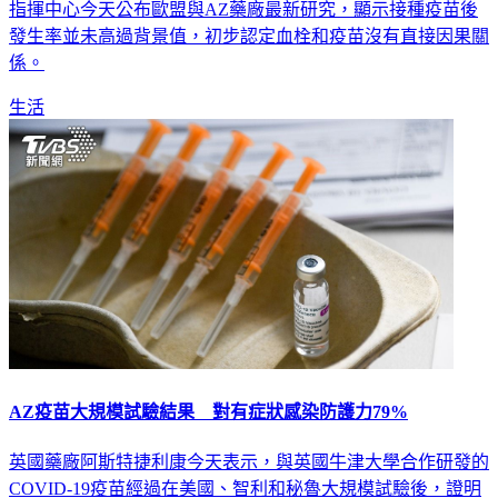
指揮中心今天公布歐盟與AZ藥廠最新研究，顯示接種疫苗後
發生率並未高過背景值，初步認定血栓和疫苗沒有直接因果關
係。
生活
AZ疫苗大規模試驗結果 對有症狀感染防護力79%
英國藥廠阿斯特捷利康今天表示，與英國牛津大學合作研發的
COVID-19疫苗經過在美國、智利和秘魯大規模試驗後，證明