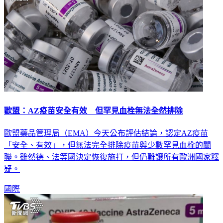
歐盟：AZ疫苗安全有效 但罕見血栓無法全然排除
歐盟藥品管理局（EMA）今天公布評估結論，認定AZ疫苗
「安全、有效」，但無法完全排除疫苗與少數罕見血栓的關
聯。雖然德、法等國決定恢復施打，但仍難讓所有歐洲國家釋
疑。
國際