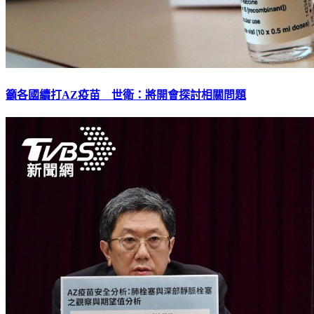
籲各國續打AZ疫苗 世衛：將開會探討相關問題