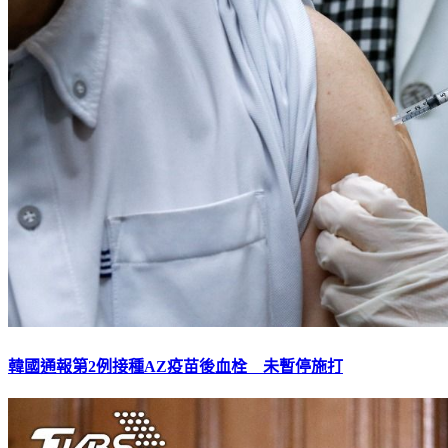
韓國通報第2例接種AZ疫苗後血栓 未暫停施打