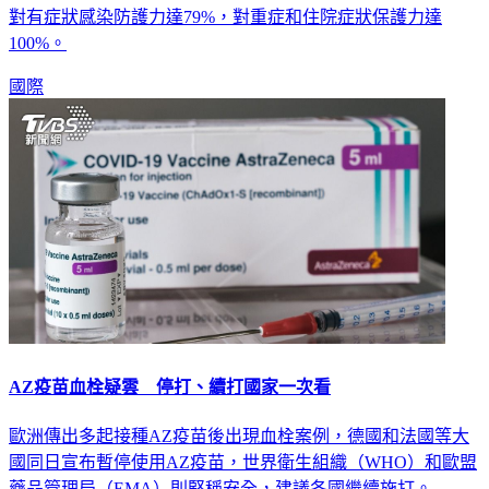
對有症狀感染防護力達79%，對重症和住院症狀保護力達
100%。
國際
AZ疫苗血栓疑雲 停打、續打國家一次看
歐洲傳出多起接種AZ疫苗後出現血栓案例，德國和法國等大
國同日宣布暫停使用AZ疫苗，世界衛生組織（WHO）和歐盟
藥品管理局（EMA）則堅稱安全，建議各國繼續施打。