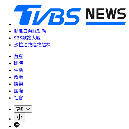
颱風白海豚動態
SBS歌謠大戰
沙拉油致癌物超標
首頁
即時
生活
政治
娛樂
國際
社會
更多