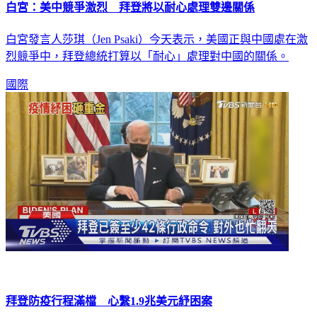
白宮：美中競爭激烈 拜登將以耐心處理雙邊關係
白宮發言人莎琪（Jen Psaki）今天表示，美國正與中國處在激
烈競爭中，拜登總統打算以「耐心」處理對中國的關係。
國際
拜登防疫行程滿檔 心繫1.9兆美元紓困案