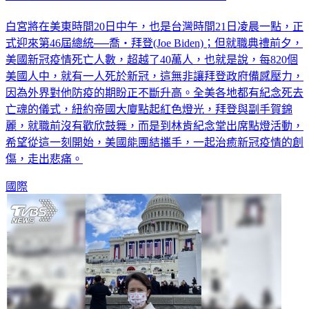
白宮將在美東時間20日中午，也是台灣時間21日凌晨一點，正
式迎來第46屆總統──喬‧拜登(Joe Biden)；但就職典禮前夕，
美國新冠疫情死亡人數，超越了40萬人，也就是說，每820個
美國人中，就有一人死於新冠，這無非讓拜登政府備感壓力，
因為外界對他防疫的期盼正不斷升高。全美各地都有紀念死去
亡魂的儀式，紐約帝國大廈點起紅色燈光，拜登與副手賀錦
麗，就職前沒有歡欣鼓舞，而是到林肯紀念堂出席點燈活動，
希望從這一刻開始，美國能團結攜手，一起治癒新冠疫情的創
傷，走出悲痛。
國際