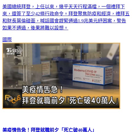
美國總統拜登，上任以來，幾乎天天行程滿檔，一個禮拜下
來，還簽了至少42條行政命令。拜登聚焦防疫和經濟，禮拜五
和財長葉倫碰面，喊話國會趕緊通過1.9兆美元紓困案，警告
如果不通過，後果將難以設想。
國際
美疫情告急！拜登就職前夕「死亡破40萬人」