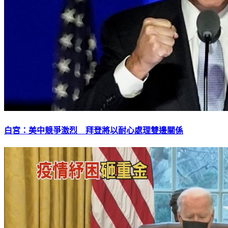
白宮：美中競爭激烈 拜登將以耐心處理雙邊關係