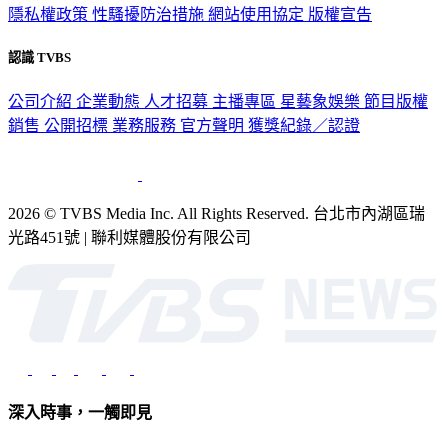
隱私權政策
性騷擾防治措施
網站使用協定
版權宣告
認識 TVBS
公司介紹
企業動態
人才招募
主播專區
星藝象娛樂
節目版權
銷售
公開招標
業務服務
官方聲明
獲獎紀錄／認證
2026 © TVBS Media Inc. All Rights Reserved. 台北市內湖區瑞
光路451號 | 聯利媒體股份有限公司
深入時事，一觸即見