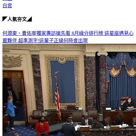
白宮
◤人氣夯文◢
何潤東、曹佑寧獨家專訪搶先看
8月緣分排行榜 這星座遇見心
靈夥伴
超準測字!這輩子正緣何時會出現