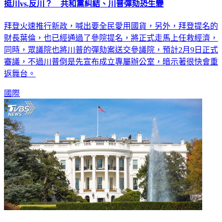
挺川vs.反川？ 共和黨糾結、川普彈劾恐生變
拜登火速推行新政，喊出要全民愛用國貨，另外，拜登提名的
財長葉倫，也已經通過了參院提名，將正式走馬上任救經濟，
同時，眾議院也將川普的彈劾案送交參議院，預計2月9日正式
審議，不過川普倒是先宣布成立專屬辦公室，暗示著很快會重
返舞台。
國際