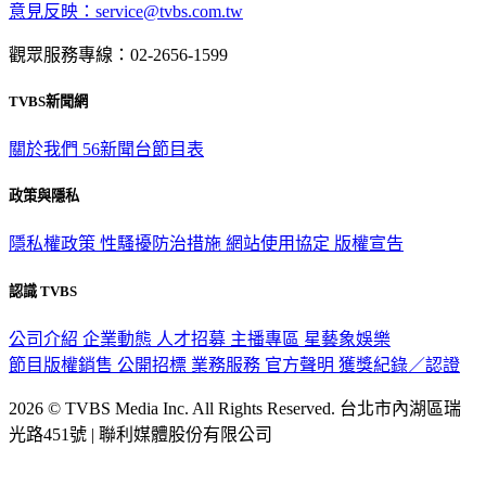
意見反映：service@tvbs.com.tw
觀眾服務專線：02-2656-1599
TVBS新聞網
關於我們
56新聞台節目表
政策與隱私
隱私權政策
性騷擾防治措施
網站使用協定
版權宣告
認識 TVBS
公司介紹
企業動態
人才招募
主播專區
星藝象娛樂
節目版權銷售
公開招標
業務服務
官方聲明
獲獎紀錄／認證
2026 © TVBS Media Inc. All Rights Reserved. 台北市內湖區瑞
光路451號 | 聯利媒體股份有限公司