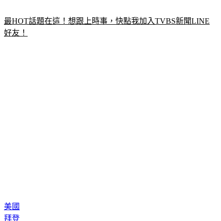
最HOT話題在這！想跟上時事，快點我加入TVBS新聞LINE
好友！
美國
拜登