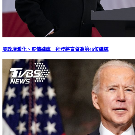
美政壇激化、疫情肆虐 拜登將宣誓為第46位總統