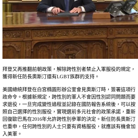
拜登又再推翻前朝政策，解除跨性別者禁止入軍服役的規定，
獲得新任防長奧斯汀還有LGBT族群的支持。
美國總統拜登在白宮橢圓形辦公室會見奧斯汀時，簽署這項行
政命令。根據新規定，跨性別的軍人不會因性別認同問題而要
求退役，一旦完成變性過程並記錄在國防報告系統後，可以按
照自己選擇的性別服役，實現選前多元社會的政策承諾，重新
回復歐巴馬在2016年允許跨性別參軍的決定。新任防長奧斯汀
也重申，任何跨性別的人士只要有資格服役，就應該有機會加
入美軍。