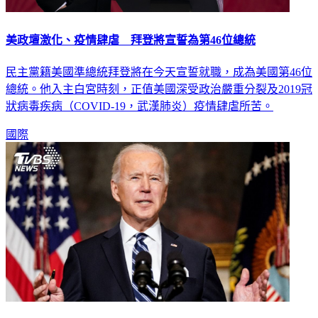
美政壇激化、疫情肆虐 拜登將宣誓為第46位總統
民主黨籍美國準總統拜登將在今天宣誓就職，成為美國第46位
總統。他入主白宮時刻，正值美國深受政治嚴重分裂及2019冠
狀病毒疾病（COVID-19，武漢肺炎）疫情肆虐所苦。
國際