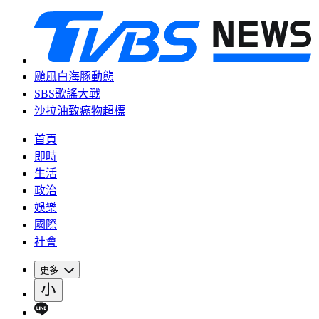
颱風白海豚動態
SBS歌謠大戰
沙拉油致癌物超標
首頁
即時
生活
政治
娛樂
國際
社會
更多