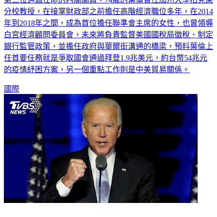
分校教授，在接掌財政部之前擔任高階經濟職位多年，在2014
年到2018年之間，成為首位擔任聯準會主席的女性，也曾領導
白宮經濟顧問委員會，未來將負責監督美國國稅局徵稅、制定
銀行監管政策，並擔任政府與華爾街溝通的橋梁，預料葉倫上
任首要任務就是爭取國會通過拜登1.9兆美元，約台幣54兆元
的疫情紓困方案，另一個重點工作則是中美貿易關係。
國際