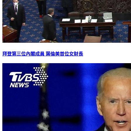
拜登第三位內閣成員 葉倫美首位女財長