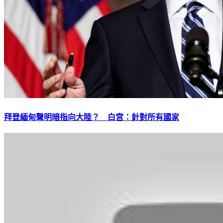
拜登緬甸聲明暗指向大陸？ 白宮：針對所有國家