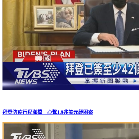
拜登防疫行程滿檔 心繫1.9兆美元紓困案