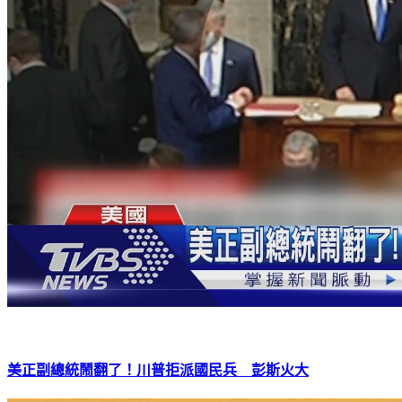
美正副總統鬧翻了！川普拒派國民兵 彭斯火大