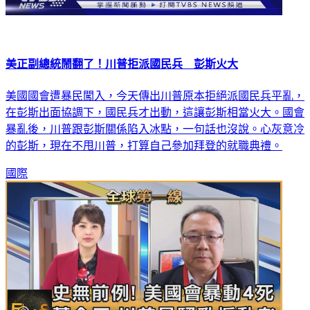
美正副總統鬧翻了！川普拒派國民兵 彭斯火大
美國國會遭暴民闖入，今天傳出川普原本拒絕派國民兵平亂，
在彭斯出面協調下，國民兵才出動，這讓彭斯相當火大。國會
暴亂後，川普跟彭斯關係陷入冰點，一句話也沒說。心灰意冷
的彭斯，現在不甩川普，打算自己參加拜登的就職典禮。
國際