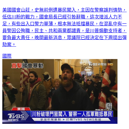
認川普煽動是禍首 眾議院決定下周提彈劾
美國國會山莊，史無前例遭暴民闖入，主因在警察誤判情勢，
低估川粉的戰力，國會局長已經引咎辭職，這次增派人力不
足，有些出入口警力單薄，根本無法抵擋暴民，在混亂中有一
員警因公殉職，民主、共和兩黨都譴責，是川普煽動支持者，
要負最大責任，晚間最新消息，眾議院已經決定在下周提出彈
劾案。
國際