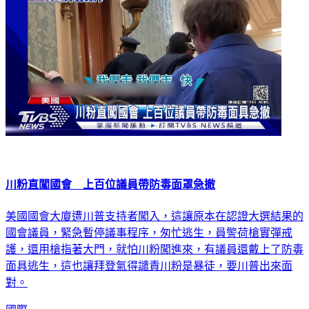
川粉直闖國會 上百位議員帶防毒面罩急撤
美國國會大廈遭川普支持者闖入，這讓原本在認證大選結果的
國會議員，緊急暫停議事程序，匆忙逃生，員警荷槍實彈戒
護，還用槍指著大門，就怕川粉闖進來，有議員還戴上了防毒
面具逃生，這也讓拜登氣得譴責川粉是暴徒，要川普出來面
對。