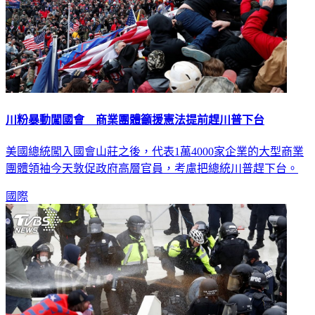
川粉暴動闖國會 商業團體籲援憲法提前趕川普下台
美國總統闖入國會山莊之後，代表1萬4000家企業的大型商業
團體領袖今天敦促政府高層官員，考慮把總統川普趕下台。
國際