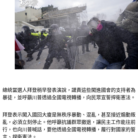
總統當選人拜登稍早發表演說，譴責這些闖進國會的支持者為
暴徒，並呼籲川普透過全國電視轉播，向民眾宣誓捍衛憲法。
拜登表示闖入國回大廈是無秩序暴動、混亂，甚至接近煽動叛
亂，必須立刻停止。他呼籲抗議群眾撤退，讓民主工作能往前
行，也向川普喊話，要他透過全國電視轉播，履行對國家的誓