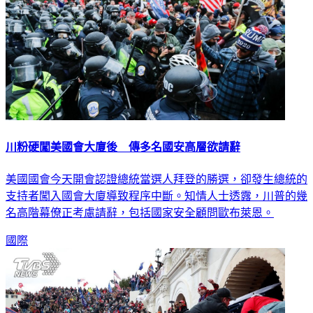
川粉硬闖美國會大廈後 傳多名國安高層欲請辭
美國國會今天開會認證總統當選人拜登的勝選，卻發生總統的
支持者闖入國會大廈導致程序中斷。知情人士透露，川普的幾
名高階幕僚正考慮請辭，包括國家安全顧問歐布萊恩。
國際