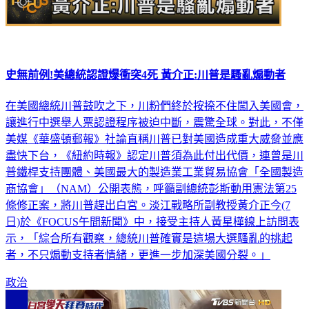
史無前例!美總統認證爆衝突4死 黃介正:川普是騷亂煽動者
在美國總統川普鼓吹之下，川粉們終於按捺不住闖入美國會，
讓進行中選舉人票認證程序被迫中斷，震驚全球。對此，不僅
美媒《華盛頓郵報》社論直稱川普已對美國造成重大威脅並應
盡快下台，《紐約時報》認定川普須為此付出代價，連曾是川
普鐵桿支持團體、美國最大的製造業工業貿易協會「全國製造
商協會」（NAM）公開表態，呼籲副總統彭斯動用憲法第25
條修正案，將川普趕出白宮。淡江戰略所副教授黃介正今(7
日)於《FOCUS午間新聞》中，接受主持人黃星樺線上訪問表
示，「綜合所有觀察，總統川普確實是這場大選騷亂的挑起
者，不只煽動支持者情緒，更進一步加深美國分裂。」
政治