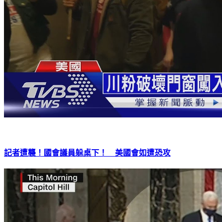
記者遭襲！國會議員躲桌下！ 美國會如遭恐攻