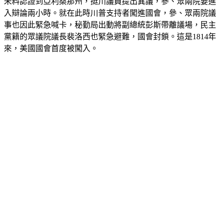
未料認證到亞利桑那州，挺川議員提出異議，參、眾兩院要進
入辯論兩小時。就在此時川普支持者闖進國會，參、眾兩院議
事也因此緊急喊卡，秘勤局出動將副總統彭斯帶離議場，民主
黨籍的眾議院議長裴洛西也緊急避難，國會封鎖。這是1814年
來，美國國會首度被闖入。