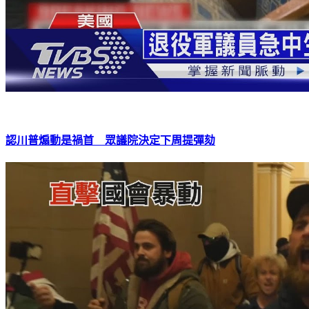
認川普煽動是禍首 眾議院決定下周提彈劾