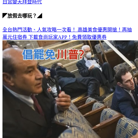
川普
白宮變天拜登時代
◤放假去哪玩？◢
全台熱門活動、人氣攻略一次看！
高雄美食優惠開搶！再抽
萬元住宿券
下載食尚玩家APP！免費領取優惠券