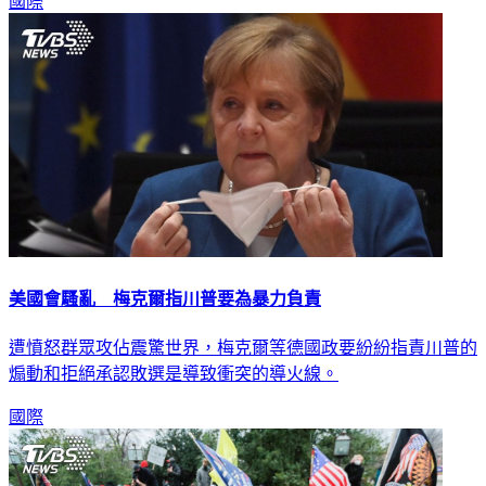
國際
美國會騷亂 梅克爾指川普要為暴力負責
遭憤怒群眾攻佔震驚世界，梅克爾等德國政要紛紛指責川普的
煽動和拒絕承認敗選是導致衝突的導火線。
國際