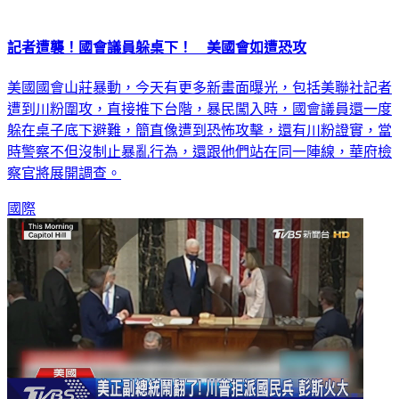
記者遭襲！國會議員躲桌下！ 美國會如遭恐攻
美國國會山莊暴動，今天有更多新畫面曝光，包括美聯社記者
遭到川粉圍攻，直接推下台階，暴民闖入時，國會議員還一度
躲在桌子底下避難，簡直像遭到恐怖攻擊，還有川粉證實，當
時警察不但沒制止暴亂行為，還跟他們站在同一陣線，華府檢
察官將展開調查。
國際