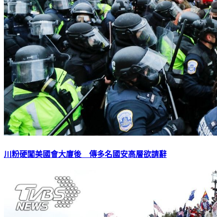
川粉硬闖美國會大廈後 傳多名國安高層欲請辭