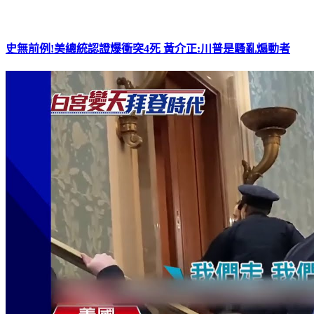
史無前例!美總統認證爆衝突4死 黃介正:川普是騷亂煽動者