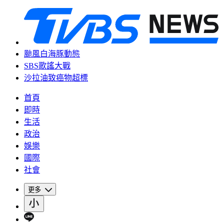
颱風白海豚動態
SBS歌謠大戰
沙拉油致癌物超標
首頁
即時
生活
政治
娛樂
國際
社會
更多