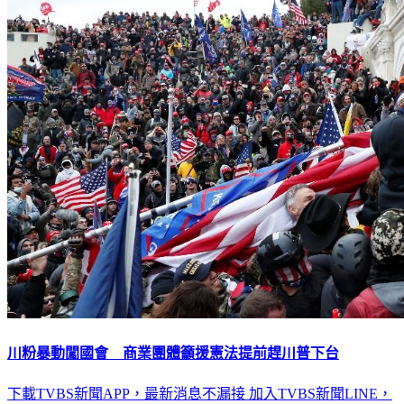
川粉暴動闖國會 商業團體籲援憲法提前趕川普下台