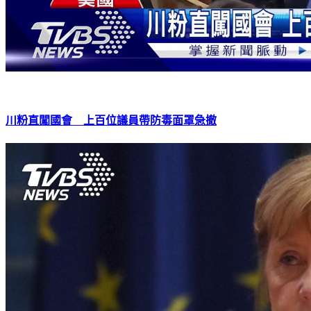
川粉直闖國會 上百位議員帶防毒面罩急撤