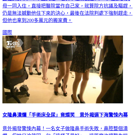
母一同入住，直接把醫院當作自己家，就算院方抗議及驅趕，
仍是無法撼動他住下來的決心，最後在法院判處下強制趕走，
但他也拿到200多萬元的搬家費。
國際
女隆鼻潰爛「手術床全尿」竟燦笑 意外揭逼下海驚悚內幕
意外揭發驚悚內幕！一名女子做隆鼻手術失敗，鼻腔整個潰