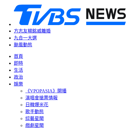
方志友楊銘威離婚
九合一大選
颱風動態
首頁
即時
生活
政治
娛樂
《VPOPASIA》開播
演唱會搶票情報
日韓爆米花
歌手動態
綜藝星聞
戲劇星聞