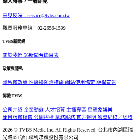
深入時事，一觸即見
意見反映：service@tvbs.com.tw
觀眾服務專線：02-2656-1599
TVBS新聞網
關於我們
56新聞台節目表
政策與隱私
隱私權政策
性騷擾防治措施
網站使用協定
版權宣告
認識 TVBS
公司介紹
企業動態
人才招募
主播專區
星藝象娛樂
節目版權銷售
公開招標
業務服務
官方聲明
獲獎紀錄／認證
2026 © TVBS Media Inc. All Rights Reserved. 台北市內湖區瑞
光路451號 | 聯利媒體股份有限公司