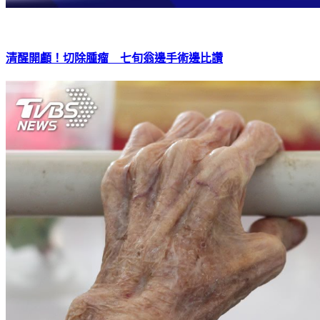
清醒開顱！切除腫瘤 七旬翁邊手術邊比讚