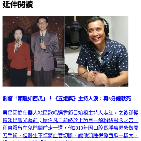
延伸閱讀
割瘤「頭腫如西瓜」！《五燈獎》主持人淚：再5分鐘就死
男星因擔任華人地區歌唱選秀節目始祖主持人走紅，之後卻慢
慢淡出螢光幕前；廖偉凡日前終於上節目一解粉絲思念之苦，
卻自爆曾在鬼門關前走一遭，他2010年因口腔長腫瘤緊急做開
刀手術，但醫生不慎將血管切斷，讓他頭腫得像西瓜一樣大，