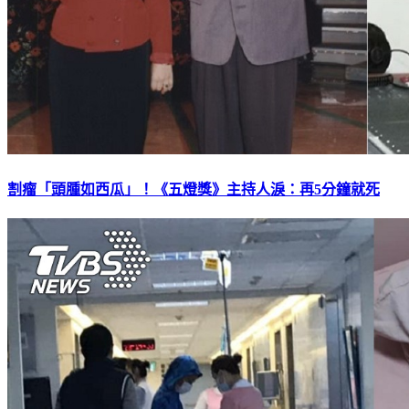
割瘤「頭腫如西瓜」！《五燈獎》主持人淚：再5分鐘就死