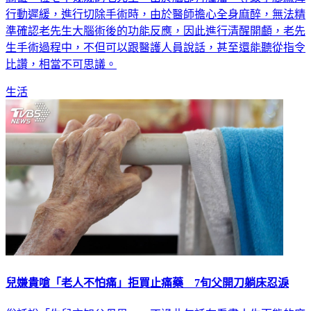
行動遲緩，進行切除手術時，由於醫師擔心全身麻醉，無法精
準確認老先生大腦術後的功能反應，因此進行清醒開顱，老先
生手術過程中，不但可以跟醫護人員說話，甚至還能聽從指令
比讚，相當不可思議。
生活
兒嫌貴嗆「老人不怕痛」拒買止痛藥 7旬父開刀躺床忍淚