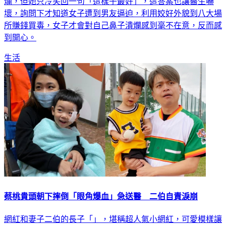
爛，但她只冷笑回一句「這樣子最好」，這答案也讓醫生嚇
壞，詢問下才知道女子遭到男友逼迫，利用姣好外貌到八大場
所賺錢買毒，女子才會對自己鼻子潰爛感到毫不在意，反而感
到開心。
生活
蔡桃貴頭朝下摔倒「眼角爆血」急送醫 二伯自責淚崩
網紅和妻子二伯的長子「」，堪稱超人氣小網紅，可愛模樣讓