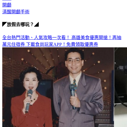
開顱
清醒開顱手術
◤放假去哪玩？◢
全台熱門活動、人氣攻略一次看！
高雄美食優惠開搶！再抽
萬元住宿券
下載食尚玩家APP！免費領取優惠券