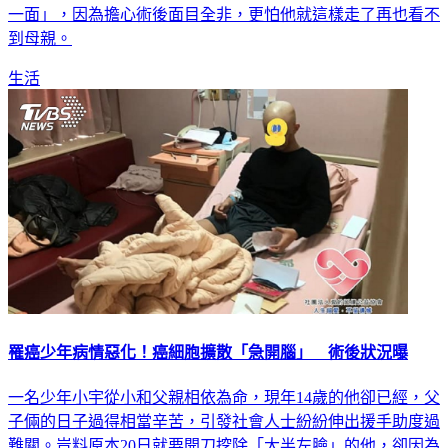
一面」，因為擔心術後面目全非，更怕他就這樣走了再也看不
到母親。
生活
罹癌少年病情惡化！癌細胞擴散「急開腦」 術後狀況曝
一名少年小宇從小和父親相依為命，現年14歲的他卻已經，父
子倆的日子過得相當辛苦，引發社會人士紛紛伸出援手助度過
難關。豈料原本20日就要開刀挖除「大半左臉」的他，卻因為