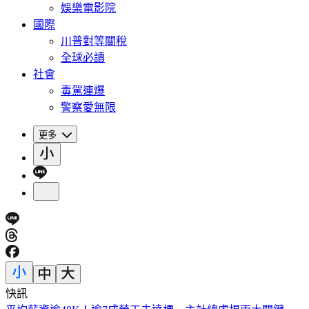
娛樂電影院
國際
川普對等關稅
全球必讀
社會
毒駕連爆
警察愛無限
更多
快訊