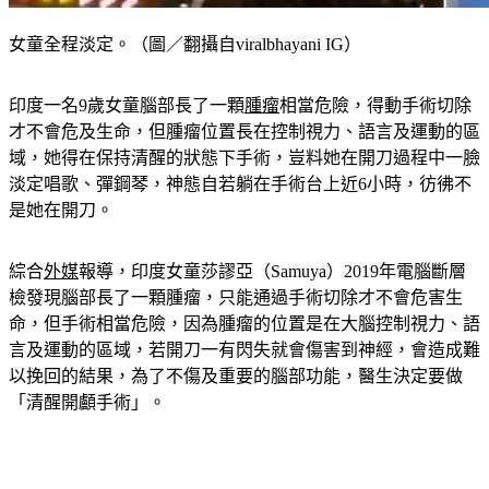
女童全程淡定。（圖／翻攝自viralbhayani IG）
印度一名9歲女童腦部長了一顆
腫瘤
相當危險，得動手術切除
才不會危及生命，但腫瘤位置長在控制視力、語言及運動的區
域，她得在保持清醒的狀態下手術，豈料她在開刀過程中一臉
淡定唱歌、彈鋼琴，神態自若躺在手術台上近6小時，彷彿不
是她在開刀。
綜合
外媒
報導，印度女童莎謬亞（Samuya）2019年電腦斷層
檢發現腦部長了一顆腫瘤，只能通過手術切除才不會危害生
命，但手術相當危險，因為腫瘤的位置是在大腦控制視力、語
言及運動的區域，若開刀一有閃失就會傷害到神經，會造成難
以挽回的結果，為了不傷及重要的腦部功能，醫生決定要做
「清醒開顱手術」。