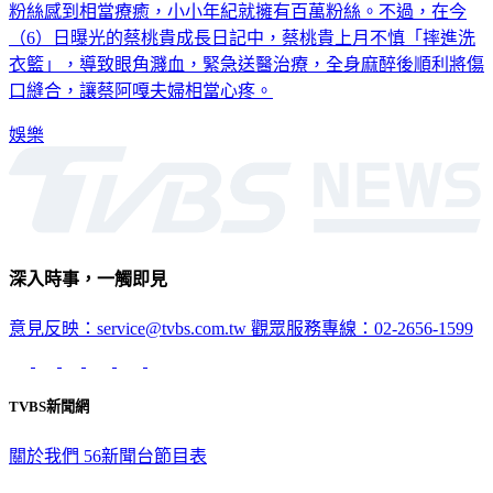
粉絲感到相當療癒，小小年紀就擁有百萬粉絲。不過，在今
（6）日曝光的蔡桃貴成長日記中，蔡桃貴上月不慎「摔進洗
衣籃」，導致眼角濺血，緊急送醫治療，全身麻醉後順利將傷
口縫合，讓蔡阿嘎夫婦相當心疼。
娛樂
深入時事，一觸即見
意見反映：service@tvbs.com.tw
觀眾服務專線：02-2656-1599
TVBS新聞網
關於我們
56新聞台節目表