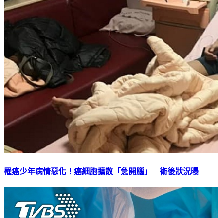
罹癌少年病情惡化！癌細胞擴散「急開腦」 術後狀況曝