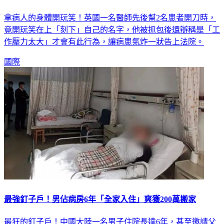
拿病人的身體開玩笑！英國一名醫師先後幫2名患者開刀時，
竟開玩笑在上「刻下」自己的名字，他被抓包後還辯稱是「工
作壓力太大」才會有此行為，讓病患氣炸一狀告上法院。
國際
最強釘子戶！男佔病房6年「全家入住」爽獲200萬搬家
最狂的釘子戶！中國大陸一名男子住院長達6年，甚至邀請父