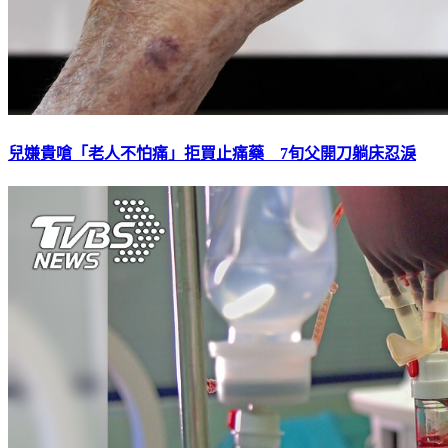
兒嫌貴嗆「老人不怕痛」拒買止痛藥 7旬父開刀躺床忍淚