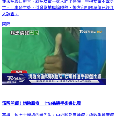
並未把傷口縫合，就把女童一家人趕出醫院，害得女童不幸身
亡。此事發生後，引發當地輿論嘩然，警方和相關單位已經介
入調查。
國際
清醒開顱！切除腫瘤 七旬翁邊手術邊比讚
高雄一位七十幾歲的老先生，由於腦部有腫瘤，導致手腳麻痺