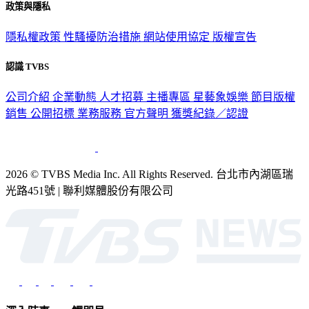
政策與隱私
隱私權政策
性騷擾防治措施
網站使用協定
版權宣告
認識 TVBS
公司介紹
企業動態
人才招募
主播專區
星藝象娛樂
節目版權
銷售
公開招標
業務服務
官方聲明
獲獎紀錄／認證
2026 © TVBS Media Inc. All Rights Reserved. 台北市內湖區瑞
光路451號 | 聯利媒體股份有限公司