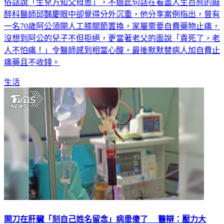
俗話說「生兒方知父母恩」，不過此句話在看盡人生百態的麻
醉科醫師邱豑慶眼中卻覺得分外沉重，他分享案例指出，曾有
一名70歲阿公須開人工膝關節置換，家屬需要自費藥物止痛，
沒想到阿公的兒子不但拒絕，更當著老父的面說「貴死了，老
人不怕痛！」令醫師感到相當心酸，最後默默替病人加自費止
痛藥且不收錢。
生活
開刀在肝臟「刻自己姓名留念」病患傻了 醫辯：壓力大