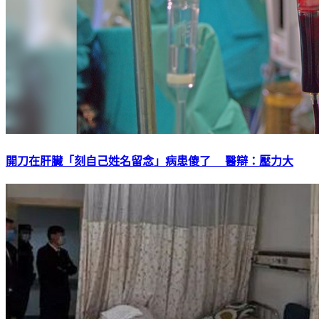
開刀在肝臟「刻自己姓名留念」病患傻了 醫辯：壓力大