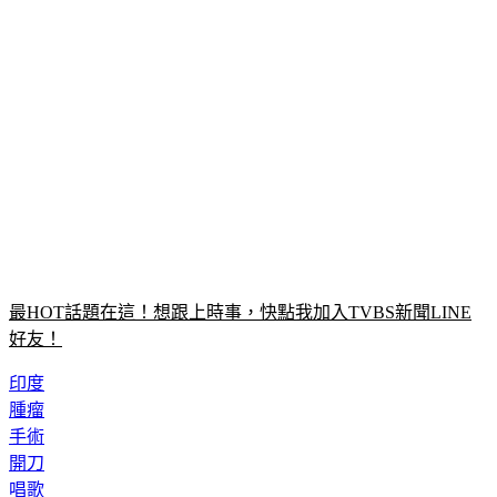
最HOT話題在這！想跟上時事，快點我加入TVBS新聞LINE
好友！
印度
腫瘤
手術
開刀
唱歌