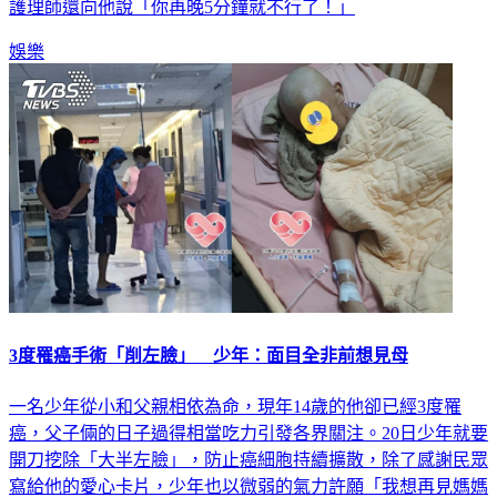
護理師還向他說「你再晚5分鐘就不行了！」
娛樂
3度罹癌手術「削左臉」 少年：面目全非前想見母
一名少年從小和父親相依為命，現年14歲的他卻已經3度罹
癌，父子倆的日子過得相當吃力引發各界關注。20日少年就要
開刀挖除「大半左臉」，防止癌細胞持續擴散，除了感謝民眾
寫給他的愛心卡片，少年也以微弱的氣力許願「我想再見媽媽