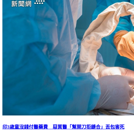
印3歲童沒錢付醫藥費 惡質醫「幫開刀拒縫合」丟包害死