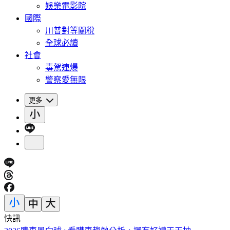
娛樂電影院
國際
川普對等關稅
全球必讀
社會
毒駕連爆
警察愛無限
更多
快訊