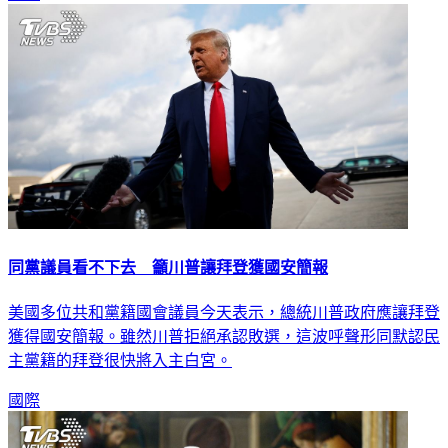
國際
同黨議員看不下去 籲川普讓拜登獲國安簡報
美國多位共和黨籍國會議員今天表示，總統川普政府應讓拜登
獲得國安簡報。雖然川普拒絕承認敗選，這波呼聲形同默認民
主黨籍的拜登很快將入主白宮。
國際