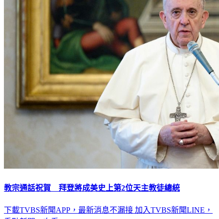
教宗通話祝賀 拜登將成美史上第2位天主教徒總統