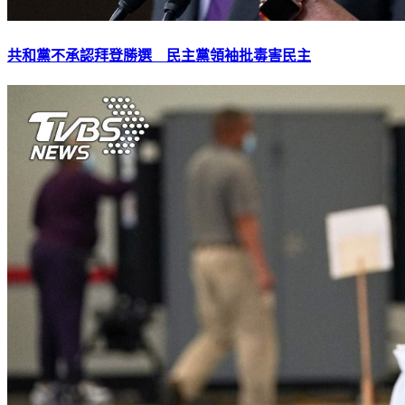
共和黨不承認拜登勝選 民主黨領袖批毒害民主