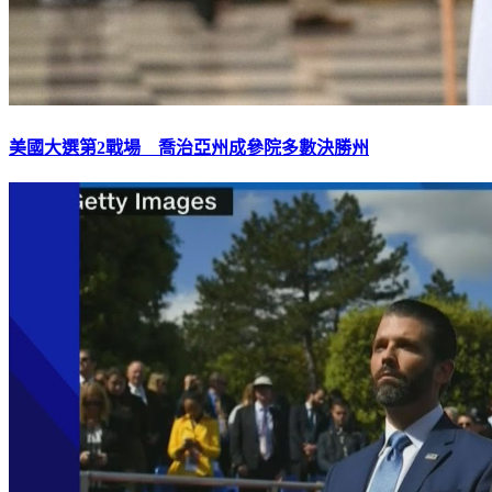
美國大選第2戰場 喬治亞州成參院多數決勝州