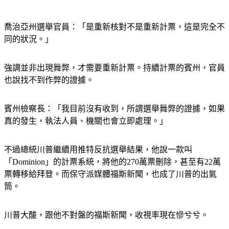
喬治亞州選舉官員：「是重新核對不是重新計票，這是完全不
同的狀況。」
強調並非出現舞弊，才需要重新計票。持續計票的賓州，官員
也說找不到作弊的證據。
賓州檢察長：「我目前沒有收到，所謂選舉舞弊的證據，如果
真的發生，執法人員、機關也會立即處理。」
不過總統川普繼續用推特反抗選舉結果，他說一款叫
「Dominion」的計票系統，將他的270萬票刪除，甚至有22萬
票轉移給拜登。而保守派媒體福斯新聞，也成了川普的出氣
筒。
川普大酸，跟他不對盤的福斯新聞，收視率現在慘兮兮。