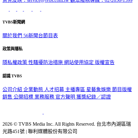
意見反映：service@tvbs.com.tw
觀眾服務專線：02-2656-1599
TVBS新聞網
關於我們
56新聞台節目表
政策與隱私
隱私權政策
性騷擾防治措施
網站使用協定
版權宣告
認識 TVBS
公司介紹
企業動態
人才招募
主播專區
星藝象娛樂
節目版權
銷售
公開招標
業務服務
官方聲明
獲獎紀錄／認證
2026 © TVBS Media Inc. All Rights Reserved. 台北市內湖區瑞