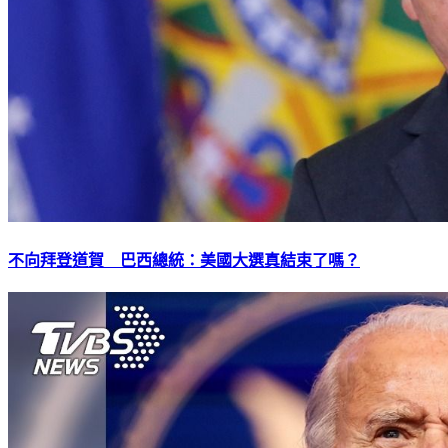
不向拜登道賀 巴西總統：美國大選真結束了嗎？