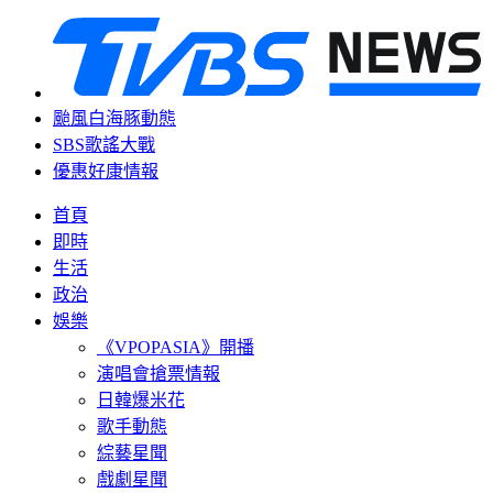
颱風白海豚動態
SBS歌謠大戰
優惠好康情報
首頁
即時
生活
政治
娛樂
《VPOPASIA》開播
演唱會搶票情報
日韓爆米花
歌手動態
綜藝星聞
戲劇星聞