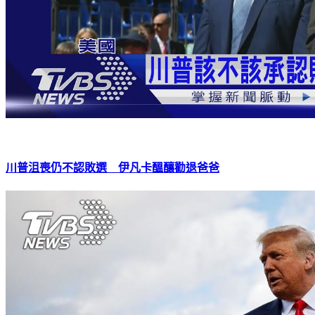
川普沮喪仍不認敗選 伊凡卡醞釀勸退爸爸