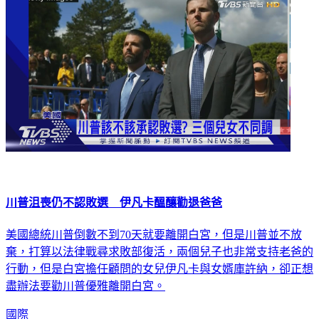
國際
川普沮喪仍不認敗選 伊凡卡醞釀勸退爸爸
美國總統川普倒數不到70天就要離開白宮，但是川普並不放
棄，打算以法律戰尋求敗部復活，兩個兒子也非常支持老爸的
行動，但是白宮擔任顧問的女兒伊凡卡與女婿庫許納，卻正想
盡辦法要勸川普優雅離開白宮。