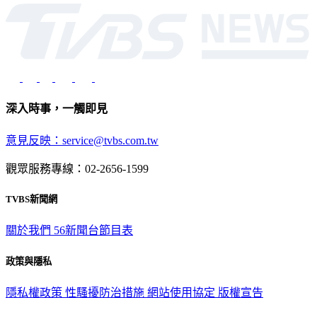
光路451號 | 聯利媒體股份有限公司
深入時事，一觸即見
意見反映：service@tvbs.com.tw
觀眾服務專線：02-2656-1599
TVBS新聞網
關於我們
56新聞台節目表
政策與隱私
隱私權政策
性騷擾防治措施
網站使用協定
版權宣告