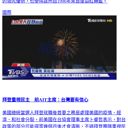
（Joe Biden）已拿下亞利桑那州，進一步鞏固他在選舉人票上
的領先優勢，也使得該州自1996年來首度由紅轉藍。
國際
拜登重視民主 前AIT主席：台灣要有信心
美國總統當選人拜登就職後首要之務是處理美國的疫情、經
濟、和社會分裂，前美國在台協會理事主席卜睿哲表示，對台