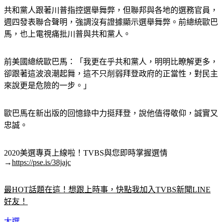
共和黨人跟著川普指控選舉舞弊，但聯邦與各地的選務官員，
週四發表聯合聲明，強調沒有證據顯示選舉舞弊。前總統歐巴
馬，也上電視痛批川普與共和黨人。
前美國總統歐巴馬：「我更在乎共和黨人，明明比瞭解更多，
卻跟著這波浪潮起舞，這不只削弱拜登政府的正當性，對民主
來說更是危險的一步。」
歐巴馬在新出版的回憶錄中力挺拜登，說他值得敬仰，誠實又
忠誠。
2020美選專頁上線啦！TVBS與您即時掌握選情
→
https://pse.is/38jajc
最HOT話題在這！想跟上時事，快點我加入TVBS新聞LINE
好友！