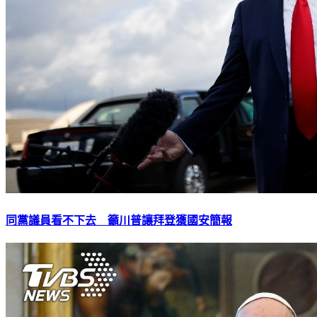
同黨議員看不下去 籲川普讓拜登獲國安簡報