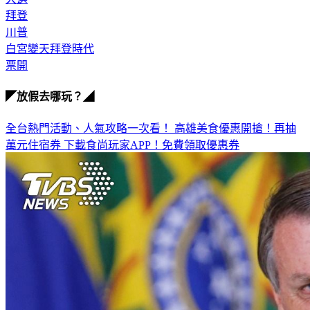
大選
拜登
川普
白宮變天拜登時代
票開
◤放假去哪玩？◢
全台熱門活動、人氣攻略一次看！
高雄美食優惠開搶！再抽
萬元住宿券
下載食尚玩家APP！免費領取優惠券