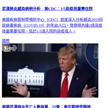
武漢肺炎感染病例分析 美CDC：1/5染疫孩童需住院
美國疾病管制暨預防中心（CDC）首度深入分析感染2019冠
狀病毒疾病（COVID-19）的年幼人口，發現境內達2成染疫
孩童需要住院，低於1/3須入院的染疫成人。
國際
美國武漢肺炎死亡人數破萬 川普：會定期接受篩檢