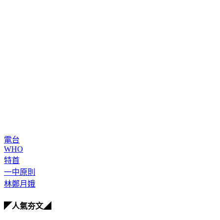
電台
WHO
特首
一中原則
林鄭月娥
◤人氣夯文◢