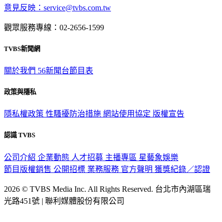
意見反映：service@tvbs.com.tw
觀眾服務專線：02-2656-1599
TVBS新聞網
關於我們
56新聞台節目表
政策與隱私
隱私權政策
性騷擾防治措施
網站使用協定
版權宣告
認識 TVBS
公司介紹
企業動態
人才招募
主播專區
星藝象娛樂
節目版權銷售
公開招標
業務服務
官方聲明
獲獎紀錄／認證
2026 © TVBS Media Inc. All Rights Reserved. 台北市內湖區瑞
光路451號 | 聯利媒體股份有限公司