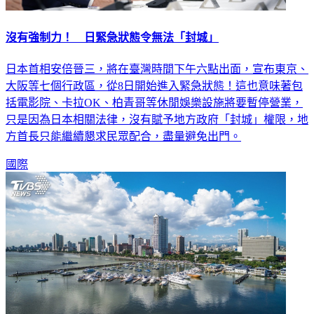
沒有強制力！ 日緊急狀態令無法「封城」
日本首相安倍晉三，將在臺灣時間下午六點出面，宣布東京、
大阪等七個行政區，從8日開始進入緊急狀態！這也意味著包
括電影院、卡拉OK、柏青哥等休閒娛樂設施將要暫停營業，
只是因為日本相關法律，沒有賦予地方政府「封城」權限，地
方首長只能繼續懇求民眾配合，盡量避免出門。
國際