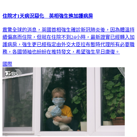
住院才1天病況惡化 英相強生進加護病房
震驚全球的消息，英國首相強生確診新冠肺炎後，因為體溫持
續偏高而住院，但就在住院不到24小時，最新證實已經轉入加
護病房，強生更已經指定由外交大臣拉布暫時代理所有必要職
務，各國領袖也紛紛在推特發文，希望強生早日康復。
國際