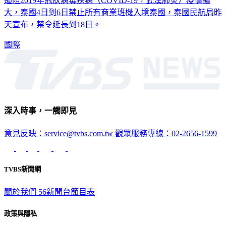
遏阻2019年冠狀病毒疾病（COVID-19，武漢肺炎）疫情擴
大，泰國4日到6日禁止所有商業班機入境泰國，泰國民航局昨
天宣布，禁令延長到18日。
國際
深入時事，一觸即見
意見反映：service@tvbs.com.tw
觀眾服務專線：02-2656-1599
TVBS新聞網
關於我們
56新聞台節目表
政策與隱私