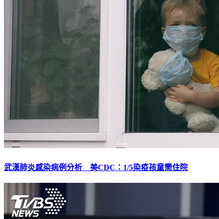
武漢肺炎感染病例分析 美CDC：1/5染疫孩童需住院