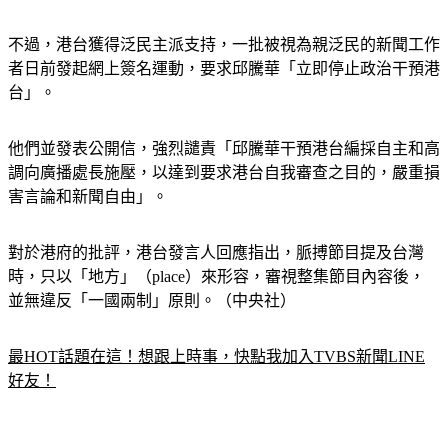
不過，港台獲得泛民主派支持，一批被視為親泛民的新聞工作
者日前發起網上簽名運動，要求邱騰華「立即停止政治干預港
台」。
他們並發表公開信，強烈譴責「邱騰華干預港台編採自主和高
調向廣播處長施壓，以達到要求港台自我審查之目的，嚴重損
害言論和新聞自由」。
對於港府的批評，港台發言人回應指出，脈搏節目提及台灣
時，只以「地方」（place）來形容，審視整集節目內容後，
並無違反「一國兩制」原則。（中央社）
最HOT話題在這！想跟上時事，快點我加入TVBS新聞LINE
好友！