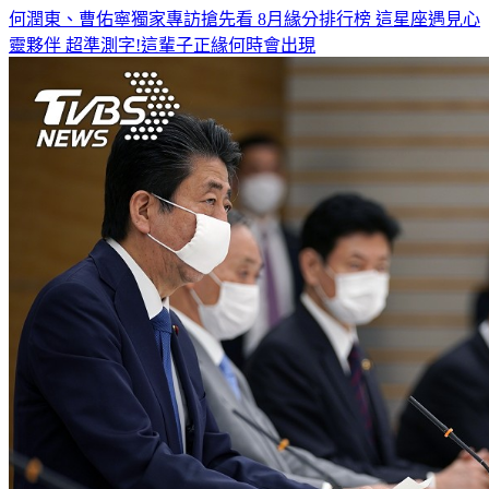
何潤東、曹佑寧獨家專訪搶先看
8月緣分排行榜 這星座遇見心
靈夥伴
超準測字!這輩子正緣何時會出現