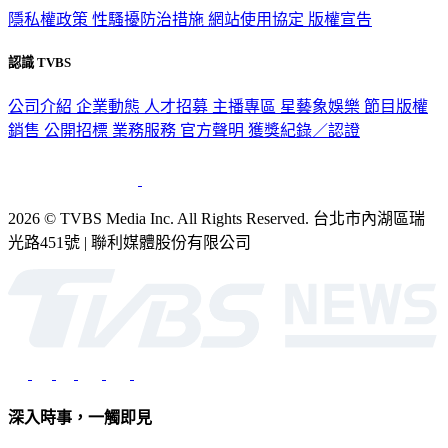
隱私權政策
性騷擾防治措施
網站使用協定
版權宣告
認識 TVBS
公司介紹
企業動態
人才招募
主播專區
星藝象娛樂
節目版權
銷售
公開招標
業務服務
官方聲明
獲獎紀錄／認證
2026 © TVBS Media Inc. All Rights Reserved. 台北市內湖區瑞
光路451號 | 聯利媒體股份有限公司
深入時事，一觸即見