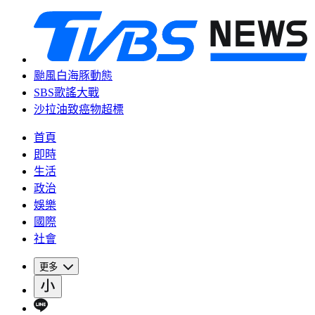
颱風白海豚動態
SBS歌謠大戰
沙拉油致癌物超標
首頁
即時
生活
政治
娛樂
國際
社會
更多