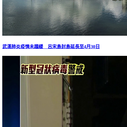
武漢肺炎疫情未趨緩 呂宋島封島延長至4月30日