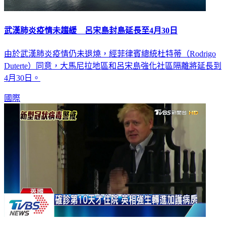
武漢肺炎疫情未趨緩 呂宋島封島延長至4月30日
由於武漢肺炎疫情仍未退燒，經菲律賓總統杜特蒂（Rodrigo
Duterte）同意，大馬尼拉地區和呂宋島強化社區隔離將延長到
4月30日。
國際