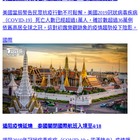
美國當局警告民眾抗疫行動不可鬆懈，美國2019冠狀病毒疾病
（COVID-19）死亡人數已經超過1萬人，確診數超過36萬例
依舊高居全球之冠，這對初露樂觀跡象的疫情趨勢投下陰影。
國際
遏阻疫情延燒 泰國關閉國際航班入境至4/18