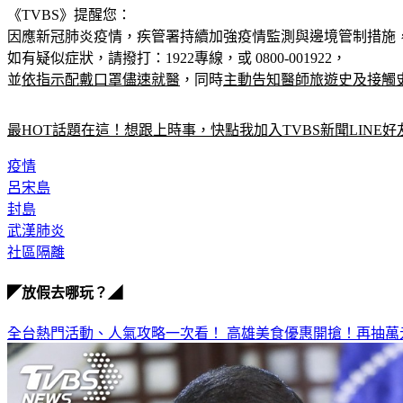
《TVBS》提醒您：
因應新冠肺炎疫情，疾管署持續加強疫情監測與邊境管制措施
如有疑似症狀，請撥打：1922專線，或 0800-001922，
並
依指示配戴口罩儘速就醫
，同時
主動告知醫師旅遊史及接觸
最HOT話題在這！想跟上時事，快點我加入TVBS新聞LINE好
疫情
呂宋島
封島
武漢肺炎
社區隔離
◤放假去哪玩？◢
全台熱門活動、人氣攻略一次看！
高雄美食優惠開搶！再抽萬