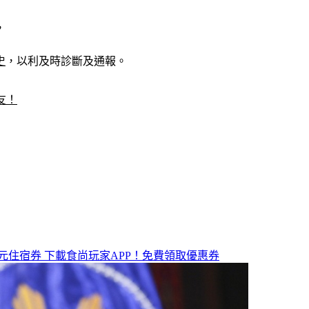
，
史
，以利及時診斷及通報。
友！
元住宿券
下載食尚玩家APP！免費領取優惠券