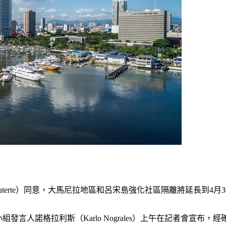
uterte）同意，大馬尼拉地區和呂宋島強化社區隔離將延長到4月3
疫工作小組發言人諾格拉利斯（Karlo Nograles）上午在記