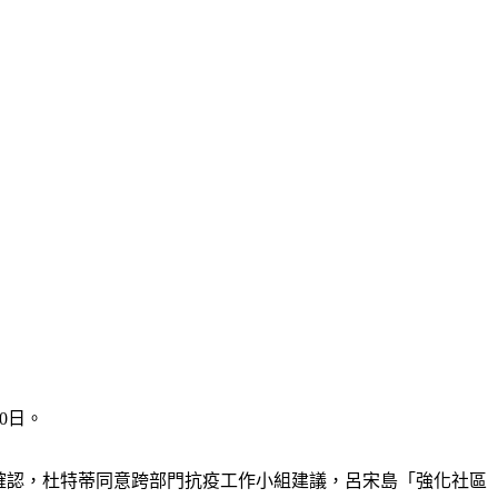
0日。
者會宣布，經確認，杜特蒂同意跨部門抗疫工作小組建議，呂宋島「強化社區