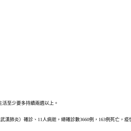
的生活至少要多持續兩週以上。
，俗稱武漢肺炎）確診、11人病逝，總確診數3660例，163例死亡