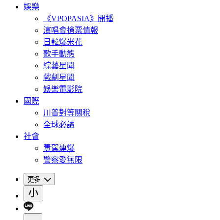
娛樂
《VPOPASIA》開播
演唱會搶票情報
日韓爆米花
歌手動態
綜藝星聞
戲劇星聞
娛樂電影院
國際
川普對等關稅
全球必讀
社會
毒駕連爆
警察愛無限
更多