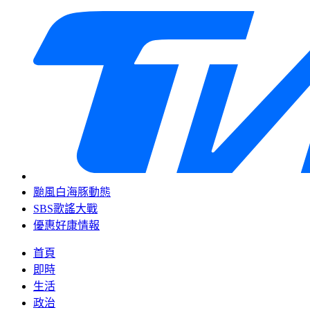
颱風白海豚動態
SBS歌謠大戰
優惠好康情報
首頁
即時
生活
政治