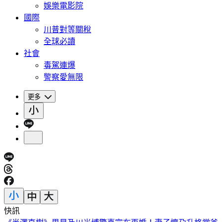
娛樂電影院
國際
川普對等關稅
全球必讀
社會
毒駕連爆
警察愛無限
更多
快訊