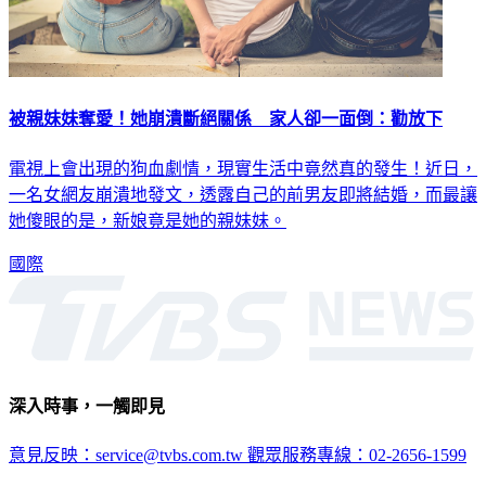
被親妹妹奪愛！她崩潰斷絕關係 家人卻一面倒：勸放下
電視上會出現的狗血劇情，現實生活中竟然真的發生！近日，
一名女網友崩潰地發文，透露自己的前男友即將結婚，而最讓
她傻眼的是，新娘竟是她的親妹妹。
國際
深入時事，一觸即見
意見反映：service@tvbs.com.tw
觀眾服務專線：02-2656-1599