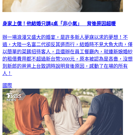
身家上億！他結婚只請4桌「非小氣」 背後原因超暖
辦一場浪漫又盛大的婚宴，是許多新人夢寐以求的夢想！不
過，大陸一名富二代卻反其道而行，結婚時不見大魚大肉，僅
以簡單的菜餚招待客人，且還辦在員工餐廳內，就連新娘婚紗
的租借費用都不超過新台幣5000元，原本被認為是吝嗇，沒想
到新郎的爸爸上台致詞時說明背後原因，感動了在場的所有
人！
國際