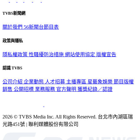
TVBS新聞網
關於我們
56新聞台節目表
政策與隱私
隱私權政策
性騷擾防治措施
網站使用協定
版權宣告
認識 TVBS
公司介紹
企業動態
人才招募
主播專區
星藝象娛樂
節目版權
銷售
公開招標
業務服務
官方聲明
獲獎紀錄／認證
2026 © TVBS Media Inc. All Rights Reserved. 台北市內湖區瑞
光路451號 | 聯利媒體股份有限公司