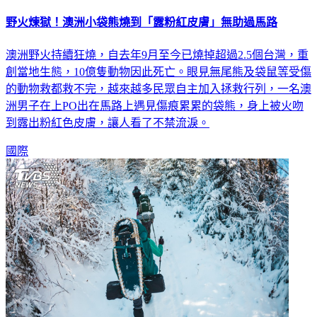
野火煉獄！澳洲小袋熊燒到「露粉紅皮膚」無助過馬路
澳洲野火持續狂燒，自去年9月至今已燒掉超過2.5個台灣，重
創當地生態，10億隻動物因此死亡。眼見無尾熊及袋鼠等受傷
的動物救都救不完，越來越多民眾自主加入拯救行列，一名澳
洲男子在上PO出在馬路上遇見傷痕累累的袋熊，身上被火吻
到露出粉紅色皮膚，讓人看了不禁流淚。
國際