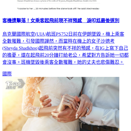
客機遭擊落！女乘客起飛前現不祥預感 淚叩尪最後道別
烏克蘭國際航空(UIA)航班PS752日前在伊朗墜毀，機上乘客
全數罹難，引發國際譁然，而當時在機上的女子沙德考
(Sheyda Shadkhoo)起飛前突然有不祥的預感，在IG上寫下自己
的擔憂，還在起飛前20分鐘打給老公，希望對方告訴她一切都
會沒事。班機墜毀後乘客全數罹難，她的丈夫也悲傷難忍。
國際