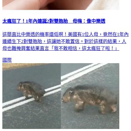
太瘋狂了！1年內連誕2對雙胞胎 母嗨：像中樂透
這簡直比中樂透的機率還低啊！美國有1位人母，竟然在1年內
連續生下2對雙胞胎，這讓她不敢置信。對於這樣的結果，人
母也難掩興奮結果直言「我不敢相信，這太瘋狂了啦！」
國際