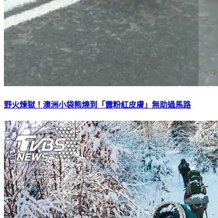
野火煉獄！澳洲小袋熊燒到「露粉紅皮膚」無助過馬路