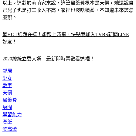
再照顧萌萌；先前曾詢問醫院，發現醫療費用需要超過10萬元
以上。這對於萌萌家來說，這筆醫藥費根本是天價，她還說自
己兒子也是打工收入不高，家裡也沒啥積蓄，不知道未來該怎
麼辦。
最HOT話題在這！想跟上時事，快點我加入TVBS新聞LINE
好友！
2020總統立委大選　最新即時票數看這裡！
鄰居
少女
數字
天價
醫藥費
房間
學習能力
廢紙