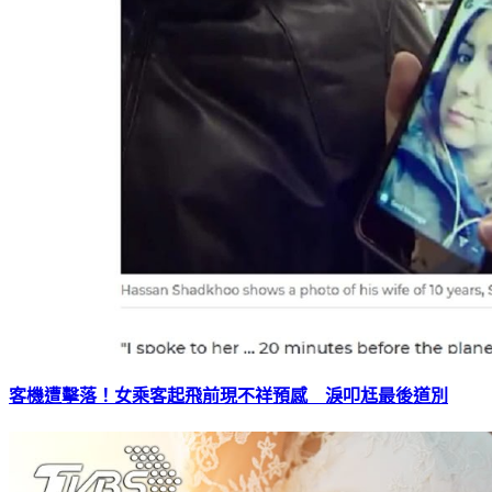
客機遭擊落！女乘客起飛前現不祥預感 淚叩尪最後道別