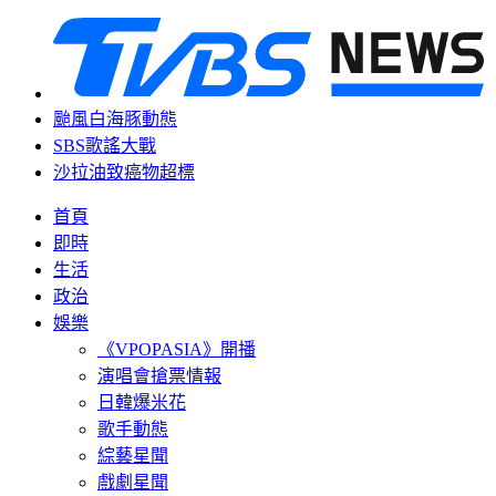
颱風白海豚動態
SBS歌謠大戰
沙拉油致癌物超標
首頁
即時
生活
政治
娛樂
《VPOPASIA》開播
演唱會搶票情報
日韓爆米花
歌手動態
綜藝星聞
戲劇星聞