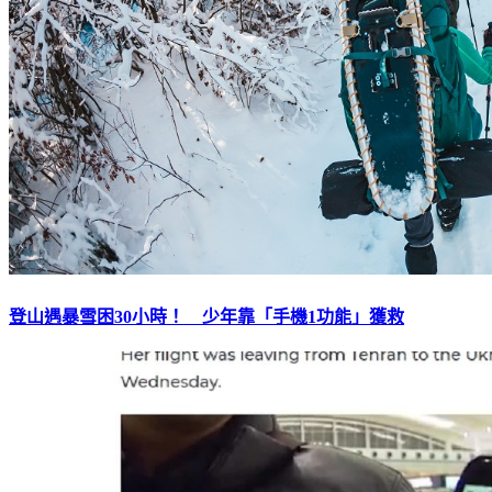
登山遇暴雪困30小時！ 少年靠「手機1功能」獲救