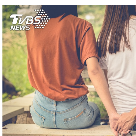
身家上億！他結婚只請4桌「非小氣」 背後原因超暖