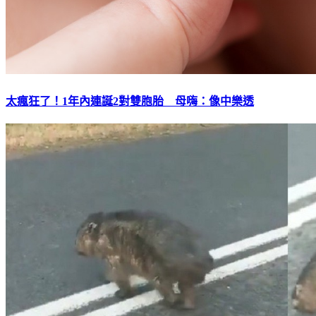
太瘋狂了！1年內連誕2對雙胞胎 母嗨：像中樂透