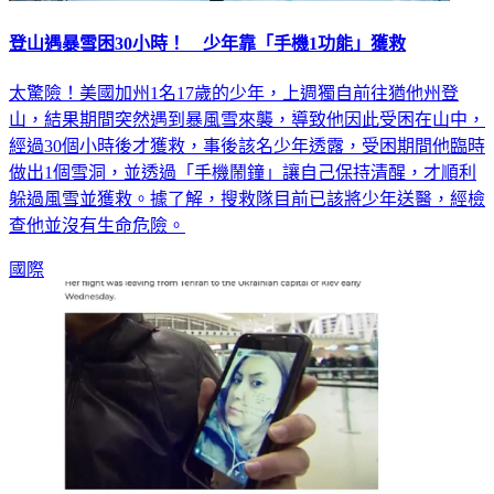
登山遇暴雪困30小時！ 少年靠「手機1功能」獲救
太驚險！美國加州1名17歲的少年，上週獨自前往猶他州登
山，結果期間突然遇到暴風雪來襲，導致他因此受困在山中，
經過30個小時後才獲救，事後該名少年透露，受困期間他臨時
做出1個雪洞，並透過「手機鬧鐘」讓自己保持清醒，才順利
躲過風雪並獲救。據了解，搜救隊目前已該將少年送醫，經檢
查他並沒有生命危險。
國際