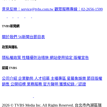
意見反映：service@tvbs.com.tw
觀眾服務專線：02-2656-1599
TVBS新聞網
關於我們
56新聞台節目表
政策與隱私
隱私權政策
性騷擾防治措施
網站使用協定
版權宣告
認識 TVBS
公司介紹
企業動態
人才招募
主播專區
星藝象娛樂
節目版權
銷售
公開招標
業務服務
官方聲明
獲獎紀錄／認證
2026 © TVBS Media Inc. All Rights Reserved. 台北市內湖區瑞