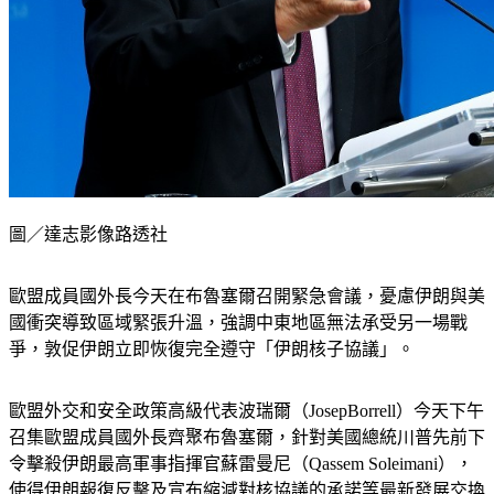
圖／達志影像路透社
歐盟成員國外長今天在布魯塞爾召開緊急會議，憂慮伊朗與美
國衝突導致區域緊張升溫，強調中東地區無法承受另一場戰
爭，敦促伊朗立即恢復完全遵守「伊朗核子協議」。
歐盟外交和安全政策高級代表波瑞爾（JosepBorrell）今天下午
召集歐盟成員國外長齊聚布魯塞爾，針對美國總統川普先前下
令擊殺伊朗最高軍事指揮官蘇雷曼尼（Qassem Soleimani），
使得伊朗報復反擊及宣布縮減對核協議的承諾等最新發展交換