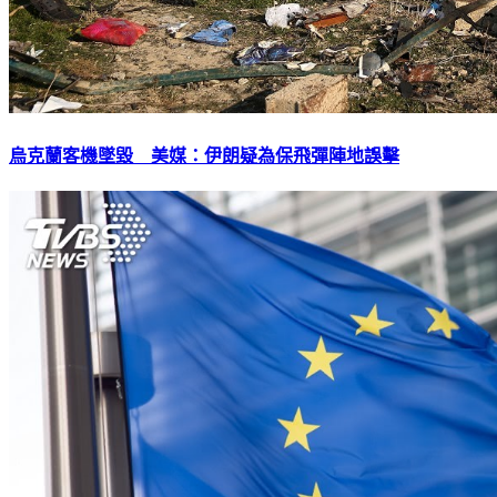
烏克蘭客機墜毀 美媒：伊朗疑為保飛彈陣地誤擊