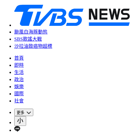
颱風白海豚動態
SBS歌謠大戰
沙拉油致癌物超標
首頁
即時
生活
政治
娛樂
國際
社會
更多