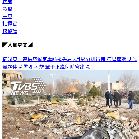
伊朗
歐盟
中東
指揮官
核協議
◤人氣夯文◢
何潤東、曹佑寧獨家專訪搶先看
8月緣分排行榜 這星座遇見心
靈夥伴
超準測字!這輩子正緣何時會出現