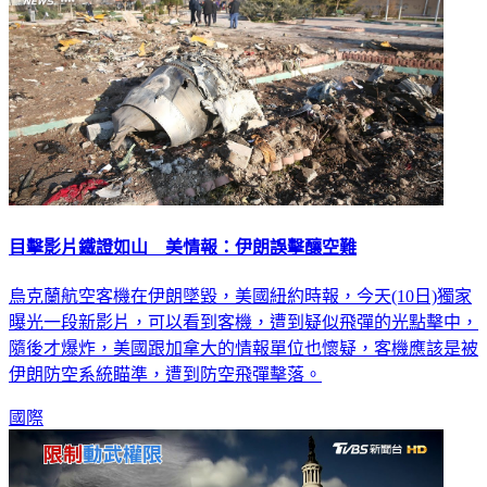
目擊影片鐵證如山 美情報：伊朗誤擊釀空難
烏克蘭航空客機在伊朗墜毀，美國紐約時報，今天(10日)獨家
曝光一段新影片，可以看到客機，遭到疑似飛彈的光點擊中，
隨後才爆炸，美國跟加拿大的情報單位也懷疑，客機應該是被
伊朗防空系統瞄準，遭到防空飛彈擊落。
國際