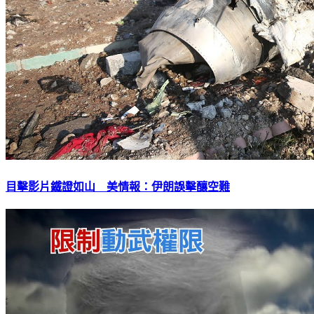
目擊影片鐵證如山 美情報：伊朗誤擊釀空難