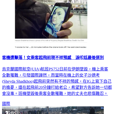
客機遭擊落！女乘客起飛前現不祥預感 淚叩尪最後道別
烏克蘭國際航空(UIA)航班PS752日前在伊朗墜毀，機上乘客
全數罹難，引發國際譁然，而當時在機上的女子沙德考
(Sheyda Shadkhoo)起飛前突然有不祥的預感，在IG上寫下自己
的擔憂，還在起飛前20分鐘打給老公，希望對方告訴她一切都
會沒事。班機墜毀後乘客全數罹難，她的丈夫也悲傷難忍。
國際