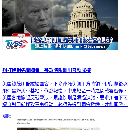
想打伊朗先問國會 美眾院限制川普動武權
美國總統川普繞過國會，下令炸死伊朗軍方將領，伊朗隨後以
飛彈轟炸美軍基地，作為報復，中東地區一時之間戰雲密佈，
美國各地掀起反戰聲浪，眾議院則是通過決議，要求川普不可
擅自對伊朗採取軍事行動，必須先得到國會授權，才能開戰。
國際