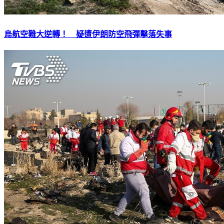
烏航空難大逆轉！ 疑遭伊朗防空飛彈擊落失事