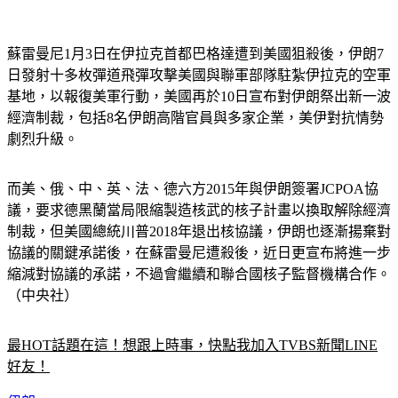
蘇雷曼尼1月3日在伊拉克首都巴格達遭到美國狙殺後，伊朗7
日發射十多枚彈道飛彈攻擊美國與聯軍部隊駐紮伊拉克的空軍
基地，以報復美軍行動，美國再於10日宣布對伊朗祭出新一波
經濟制裁，包括8名伊朗高階官員與多家企業，美伊對抗情勢
劇烈升級。
而美、俄、中、英、法、德六方2015年與伊朗簽署JCPOA協
議，要求德黑蘭當局限縮製造核武的核子計畫以換取解除經濟
制裁，但美國總統川普2018年退出核協議，伊朗也逐漸揚棄對
協議的關鍵承諾後，在蘇雷曼尼遭殺後，近日更宣布將進一步
縮減對協議的承諾，不過會繼續和聯合國核子監督機構合作。
（中央社）
最HOT話題在這！想跟上時事，快點我加入TVBS新聞LINE
好友！