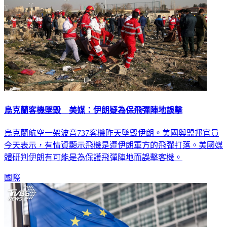
烏克蘭客機墜毀 美媒：伊朗疑為保飛彈陣地誤擊
烏克蘭航空一架波音737客機昨天墜毀伊朗。美國與盟邦官員
今天表示，有情資顯示飛機是遭伊朗軍方的飛彈打落。美國媒
體研判伊朗有可能是為保護飛彈陣地而誤擊客機。
國際