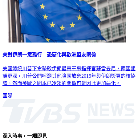
美對伊朗一意孤行 恐惡化與歐洲盟友關係
美國總統川普下令擊殺伊朗最高軍事指揮官蘇雷曼尼，兩國齟
齬更深，川普公開呼籲其他強國放棄2015年與伊朗簽署的核協
議，然而美歐之間本已冷淡的關係可能因此更加惡化。
國際
深入時事，一觸即見