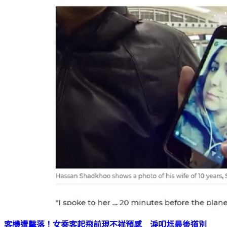
客機遭擊落！女乘客起飛前現不祥預感 淚叩尪最後道別