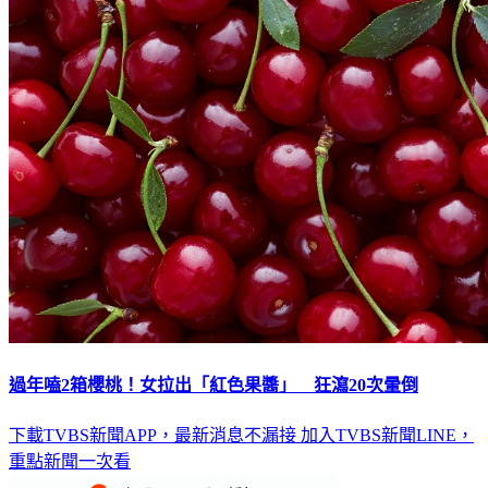
過年嗑2箱櫻桃！女拉出「紅色果醬」 狂瀉20次暈倒
下載TVBS新聞APP，最新消息不漏接
加入TVBS新聞LINE，
重點新聞一次看