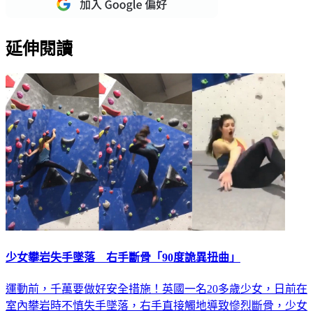
延伸閱讀
少女攀岩失手墜落 右手斷骨「90度詭異扭曲」
運動前，千萬要做好安全措施！英國一名20多歲少女，日前在