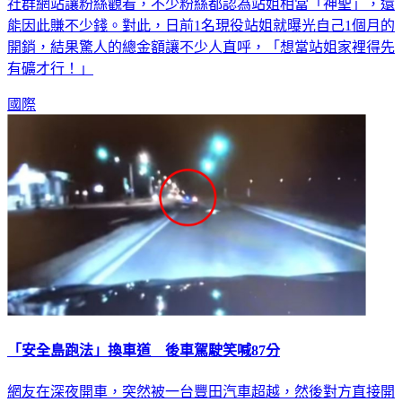
化，這些人會跟著偶像的行程，替偶像拍攝照片紀錄，並放到
社群網站讓粉絲觀看，不少粉絲都認為站姐相當「神聖」，還
能因此賺不少錢。對此，日前1名現役站姐就曝光自己1個月的
開銷，結果驚人的總金額讓不少人直呼，「想當站姐家裡得先
有礦才行！」
國際
「安全島跑法」換車道 後車駕駛笑喊87分