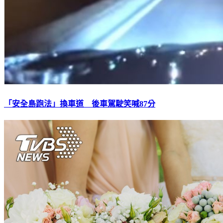
「安全島跑法」換車道 後車駕駛笑喊87分