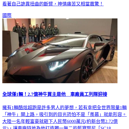
室內攀岩時不慎失手墜落，右手直接觸地導致慘烈斷骨，少女
看著自己詭異扭曲的斷臂，神情痛苦又相當震驚！
國際
全球僅1輛！2.7億神牛買主是他 車廠員工列隊迎接
擁有1輛酷炫超跑是許多男人的夢想，若有幸把全世界限量1輛
「神牛」開上路，吸引到的目光恐怕不是「羨慕」就能形容。
大陸一名年輕富豪就砸下人民幣6000萬元(約新台幣2.72億