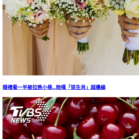
婚禮看一半被拉進小巷...她嘆「這生肖」超邊緣