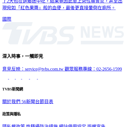
箱櫻桃，因為深怕放到壞掉，便一連5天狂嗑了約3公斤，還帶
了2大包在返鄉途中吃，結果竟因此患上急性腸胃炎，甚至出
現宛如「紅色果醬」般的血便，最後更直接暈倒在廁所。
國際
深入時事，一觸即見
意見反映：service@tvbs.com.tw
觀眾服務專線：02-2656-1599
TVBS新聞網
關於我們
56新聞台節目表
政策與隱私