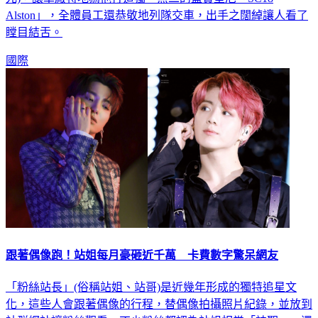
元)，讓車廠特地為他打造獨一無二的藍寶堅尼「SC18
Alston」，全體員工還恭敬地列隊交車，出手之闊綽讓人看了
瞠目結舌。
國際
跟著偶像跑！站姐每月豪砸近千萬 卡費數字驚呆網友
「粉絲站長」(俗稱站姐、站哥)是近幾年形成的獨特追星文