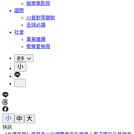
娛樂電影院
國際
川普對等關稅
全球必讀
社會
毒駕連爆
警察愛無限
更多
快訊