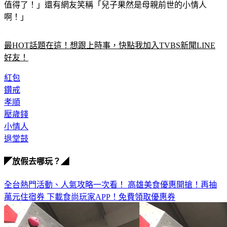
真的是她的福氣」、「當媽的看到兒子這麼乖巧，一切辛苦都
值得了！」還有網友笑稱「兒子果然是母親前世的小情人
啊！」
最HOT話題在這！想跟上時事，快點我加入TVBS新聞LINE
好友！
紅包
鑽戒
孝順
壓歲錢
小情人
退堂鼓
◤放假去哪玩？◢
全台熱門活動、人氣攻略一次看！
高雄美食優惠開搶！再抽
萬元住宿券
下載食尚玩家APP！免費領取優惠券