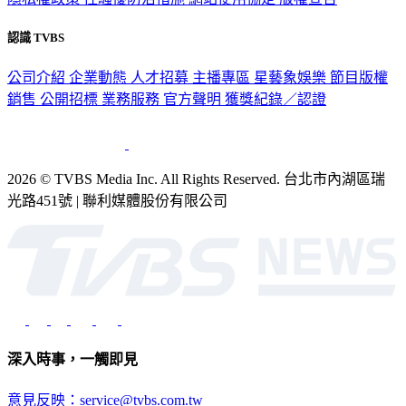
隱私權政策
性騷擾防治措施
網站使用協定
版權宣告
認識 TVBS
公司介紹
企業動態
人才招募
主播專區
星藝象娛樂
節目版權
銷售
公開招標
業務服務
官方聲明
獲獎紀錄／認證
2026 © TVBS Media Inc. All Rights Reserved. 台北市內湖區瑞
光路451號 | 聯利媒體股份有限公司
深入時事，一觸即見