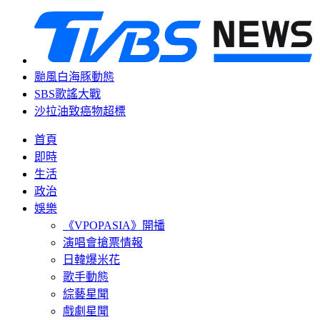
颱風白海豚動態
SBS歌謠大戰
沙拉油致癌物超標
首頁
即時
生活
政治
娛樂
《VPOPASIA》開播
演唱會搶票情報
日韓爆米花
歌手動態
綜藝星聞
戲劇星聞