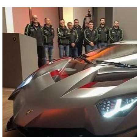
少女攀岩失手墜落 右手斷骨「90度詭異扭曲」