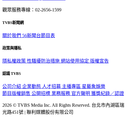
意見反映：service@tvbs.com.tw
觀眾服務專線：02-2656-1599
TVBS新聞網
關於我們
56新聞台節目表
政策與隱私
隱私權政策
性騷擾防治措施
網站使用協定
版權宣告
認識 TVBS
公司介紹
企業動態
人才招募
主播專區
星藝象娛樂
節目版權銷售
公開招標
業務服務
官方聲明
獲獎紀錄／認證
2026 © TVBS Media Inc. All Rights Reserved. 台北市內湖區瑞
光路451號 | 聯利媒體股份有限公司