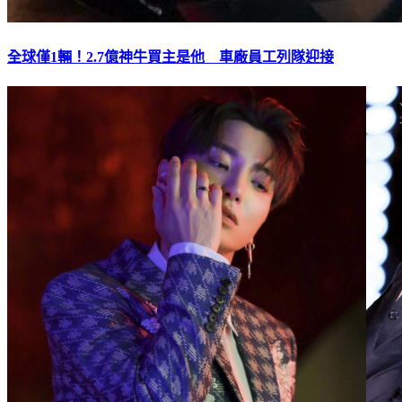
全球僅1輛！2.7億神牛買主是他 車廠員工列隊迎接