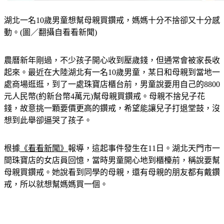
湖北一名10歲男童想幫母親買鑽戒，媽媽十分不捨卻又十分感
動。(圖／翻攝自看看新聞)
農曆新年剛過，不少孩子開心收到壓歲錢，但通常會被家長收
起來。最近在大陸湖北有一名10歲男童，某日和母親到當地一
處商場逛逛，到了一處珠寶店櫃台前，男童說要用自己的8800
元人民幣(約新台幣4萬元)幫母親買鑽戒。
母親不捨兒子花
錢，故意挑一顆要價更高的鑽戒，希望能讓兒子打退堂鼓，沒
想到此舉卻逼哭了孩子。
根據
《看看新聞》
報導，這起事件發生在11日。湖北天門市一
間珠寶店的女店員回憶，當時男童開心地到櫃檯前，稱說要幫
母親買鑽戒。她說看到同學的母親，還有母親的朋友都有戴鑽
戒，所以就想幫媽媽買一個。