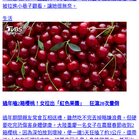
「虎會咬人」，因此有一大堆禁忌，某次去參加朋友婚禮時還
被拉進小巷子觀看，讓她很無奈。
生活
過年嗑2箱櫻桃！女拉出「紅色果醬」 狂瀉20次暈倒
過年期間親友常會互相送禮，雖然吃不完丟掉略嫌浪費，但硬
要吃完恐傷害身體健康。大陸重慶一名女子在農曆春節收到2