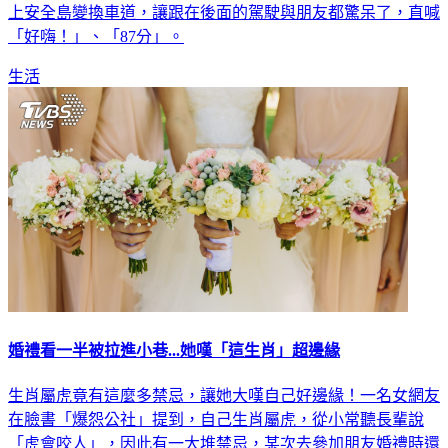
網友在深夜開車，突然被一台豐田汽車超越，然後對方直接開
上安全島變換車道，讓跟在後面的駕駛與朋友都驚呆了，直喊
「好嗨！」、「87分」。
生活
婚禮看一半被拉進小巷...她嘆「這生肖」超邊緣
生肖屬虎竟有這麼多禁忌，讓她大嘆自己好邊緣！一名女網友
在臉書「爆怨公社」提到，自己生肖屬虎，從小常聽長輩說