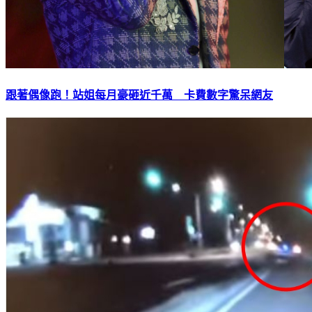
跟著偶像跑！站姐每月豪砸近千萬 卡費數字驚呆網友