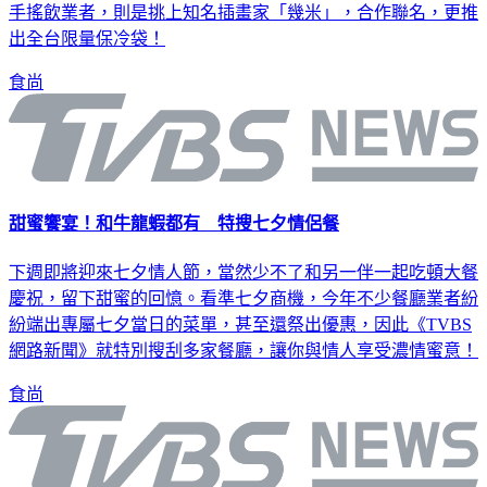
有手機上看得到，這次躍上知名外帶茶飲的新杯裝。而另一家
手搖飲業者，則是挑上知名插畫家「幾米」，合作聯名，更推
出全台限量保冷袋！
食尚
甜蜜饗宴！和牛龍蝦都有 特搜七夕情侶餐
下週即將迎來七夕情人節，當然少不了和另一伴一起吃頓大餐
慶祝，留下甜蜜的回憶。看準七夕商機，今年不少餐廳業者紛
紛端出專屬七夕當日的菜單，甚至還祭出優惠，因此《TVBS
網路新聞》就特別搜刮多家餐廳，讓你與情人享受濃情蜜意！
食尚