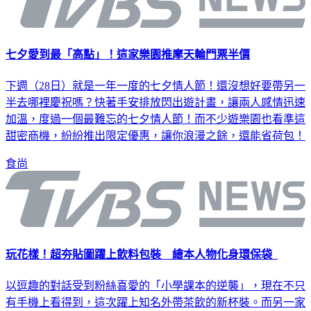
七夕愛到最「高點」！這家樂園推摩天輪門票半價
下週（28日）就是一年一度的七夕情人節！還沒想好要帶另一
半去哪裡慶祝嗎？快著手安排放閃出遊計畫，讓兩人感情迅速
加溫，度過一個最難忘的七夕情人節！而不少遊樂園也看準這
甜密商機，紛紛推出限定優惠，讓你浪漫之餘，還能省荷包！
食尚
玩花樣！超夯貼圖躍上飲料包裝 繪本人物化身環保袋
以逗趣的對話受到粉絲喜愛的「小學課本的逆襲」，現在不只