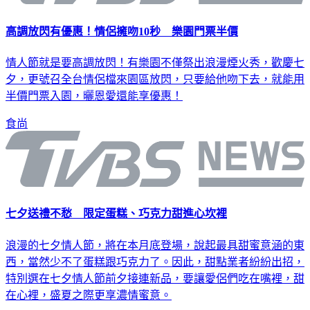
高調放閃有優惠！情侶擁吻10秒 樂園門票半價
情人節就是要高調放閃！有樂園不僅祭出浪漫煙火秀，歡慶七
夕，更號召全台情侶檔來園區放閃，只要給他吻下去，就能用
半價門票入園，曬恩愛還能享優惠！
食尚
七夕送禮不愁 限定蛋糕、巧克力甜進心坎裡
浪漫的七夕情人節，將在本月底登場，說起最具甜蜜意涵的東
西，當然少不了蛋糕跟巧克力了。因此，甜點業者紛紛出招，
特別選在七夕情人節前夕接連新品，要讓愛侶們吃在嘴裡，甜