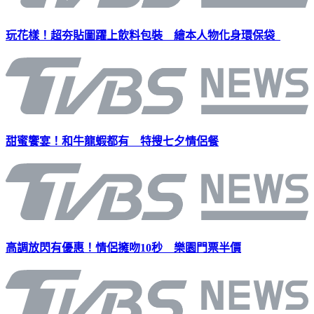
玩花樣！超夯貼圖躍上飲料包裝 繪本人物化身環保袋
甜蜜饗宴！和牛龍蝦都有 特搜七夕情侶餐
高調放閃有優惠！情侶擁吻10秒 樂園門票半價