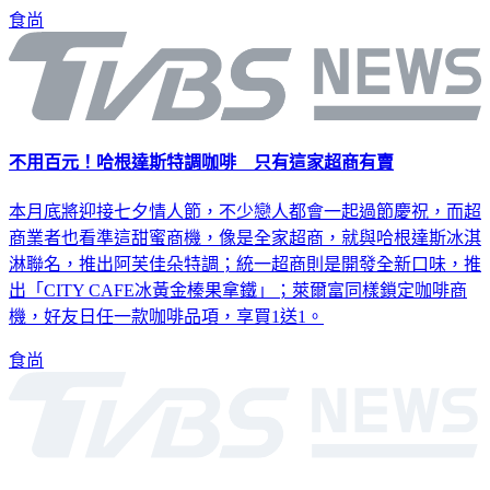
在心裡，盛夏之際更享濃情蜜意。
食尚
不用百元！哈根達斯特調咖啡 只有這家超商有賣
本月底將迎接七夕情人節，不少戀人都會一起過節慶祝，而超
商業者也看準這甜蜜商機，像是全家超商，就與哈根達斯冰淇
淋聯名，推出阿芙佳朵特調；統一超商則是開發全新口味，推
出「CITY CAFE冰黃金榛果拿鐵」；萊爾富同樣鎖定咖啡商
機，好友日任一款咖啡品項，享買1送1。
食尚