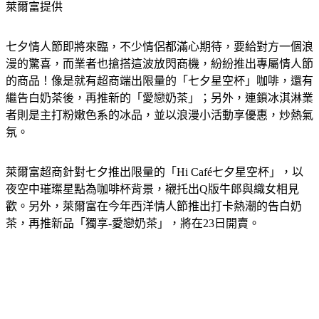
萊爾富提供
七夕情人節即將來臨，不少情侶都滿心期待，要給對方一個浪
漫的驚喜，而業者也搶搭這波放閃商機，紛紛推出專屬情人節
的商品！像是就有超商端出限量的「七夕星空杯」咖啡，還有
繼告白奶茶後，再推新的「愛戀奶茶」；另外，連鎖冰淇淋業
者則是主打粉嫩色系的冰品，並以浪漫小活動享優惠，炒熱氣
氛。
萊爾富超商針對七夕推出限量的「Hi Café七夕星空杯」，以
夜空中璀璨星點為咖啡杯背景，襯托出Q版牛郎與織女相見
歡。另外，萊爾富在今年西洋情人節推出打卡熱潮的告白奶
茶，再推新品「獨享-愛戀奶茶」，將在23日開賣。