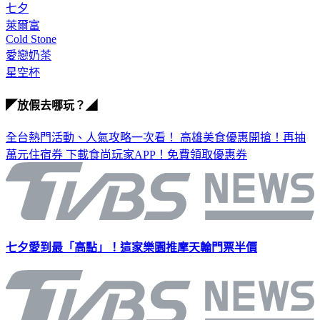
情人節
七夕
萊爾富
Cold Stone
愛戀奶茶
星空杯
◤放假去哪玩？◢
全台熱門活動、人氣攻略一次看！
高雄美食優惠開搶！再抽
萬元住宿券
下載食尚玩家APP！免費領取優惠券
七夕愛到最「高點」！這家樂園推摩天輪門票半價