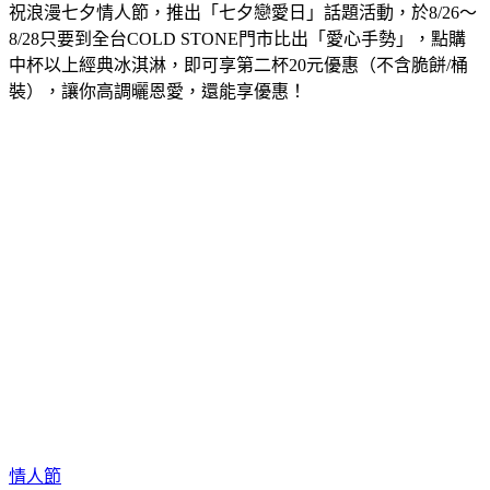
口，多麼甜蜜！因此，連鎖冰淇淋COLD STONE，今年為慶
祝浪漫七夕情人節，推出「七夕戀愛日」話題活動，於8/26～
8/28只要到全台COLD STONE門市比出「愛心手勢」，點購
中杯以上經典冰淇淋，即可享第二杯20元優惠（不含脆餅/桶
裝），讓你高調曬恩愛，還能享優惠！