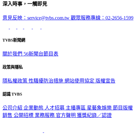
深入時事，一觸即見
意見反映：service@tvbs.com.tw
觀眾服務專線：02-2656-1599
TVBS新聞網
關於我們
56新聞台節目表
政策與隱私
隱私權政策
性騷擾防治措施
網站使用協定
版權宣告
認識 TVBS
公司介紹
企業動態
人才招募
主播專區
星藝象娛樂
節目版權
銷售
公開招標
業務服務
官方聲明
獲獎紀錄／認證