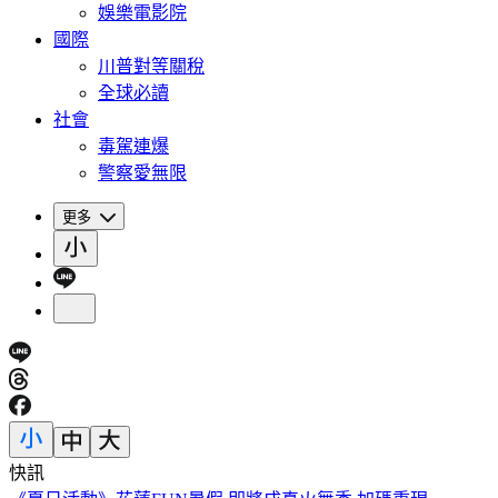
娛樂電影院
國際
川普對等關稅
全球必讀
社會
毒駕連爆
警察愛無限
更多
快訊