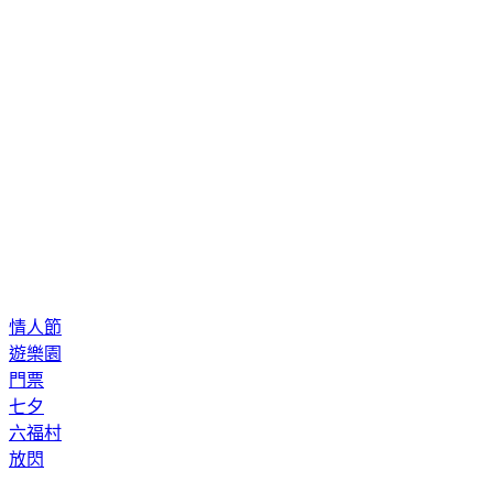
情人節
遊樂園
門票
七夕
六福村
放閃