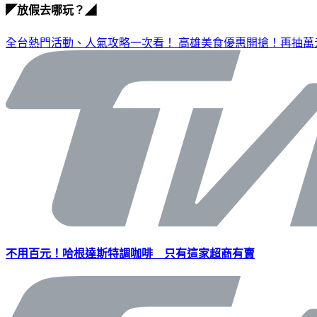
◤放假去哪玩？◢
全台熱門活動、人氣攻略一次看！
高雄美食優惠開搶！再抽萬
不用百元！哈根達斯特調咖啡 只有這家超商有賣