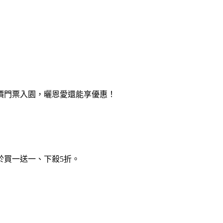
價門票入園，曬恩愛還能享優惠！
等於買一送一、下殺5折。