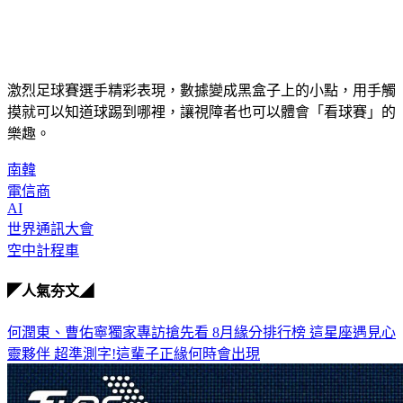
激烈足球賽選手精彩表現，數據變成黑盒子上的小點，用手觸
摸就可以知道球踢到哪裡，讓視障者也可以體會「看球賽」的
樂趣。
南韓
電信商
AI
世界通訊大會
空中計程車
◤人氣夯文◢
何潤東、曹佑寧獨家專訪搶先看
8月緣分排行榜 這星座遇見心
靈夥伴
超準測字!這輩子正緣何時會出現