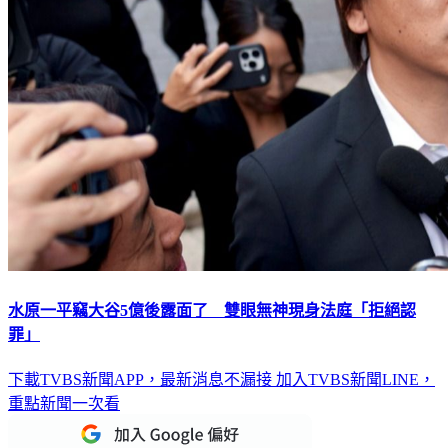
水原一平竊大谷5億後露面了 雙眼無神現身法庭「拒絕認
罪」
下載TVBS新聞APP，最新消息不漏接
加入TVBS新聞LINE，
重點新聞一次看