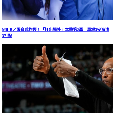
MiLB／張育成炸裂！「扛出場外」本季第2轟 單場3安海灌
3打點