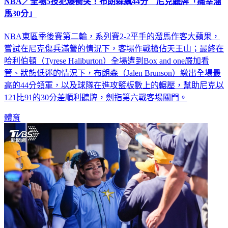
NBA／全場5技犯爆衝突！布朗森飆44分 尼克聽牌「痛宰溜
馬30分」
NBA東區季後賽第二輪，系列賽2-2平手的溜馬作客大蘋果，
嘗試在尼克傷兵滿營的情況下，客場作戰搶佔天王山；最終在
哈利伯頓（Tyrese Haliburton）全場遭到Box and one嚴加看
管、狀態低迷的情況下，布朗森（Jalen Brunson）繳出全場最
高的44分領軍，以及球隊在進攻籃板數上的輾壓，幫助尼克以
121比91的30分差順利聽牌，劍指第六戰客場關門。
體育