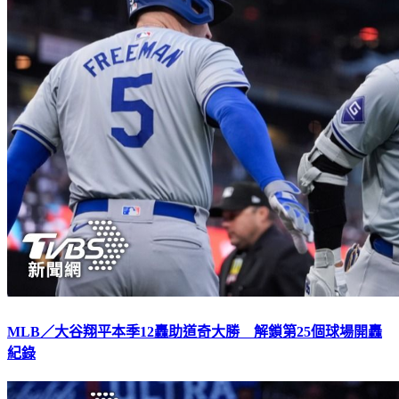
MLB／大谷翔平本季12轟助道奇大勝 解鎖第25個球場開轟
紀錄