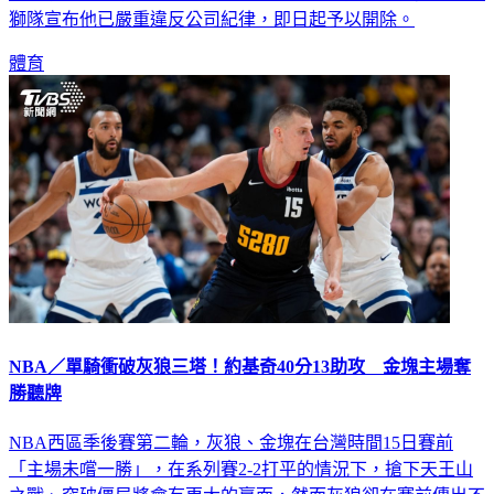
獅隊宣布他已嚴重違反公司紀律，即日起予以開除。
體育
NBA／單騎衝破灰狼三塔！約基奇40分13助攻 金塊主場奪
勝聽牌
NBA西區季後賽第二輪，灰狼、金塊在台灣時間15日賽前
「主場未嚐一勝」，在系列賽2-2打平的情況下，搶下天王山