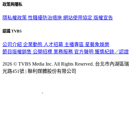
政策與隱私
隱私權政策
性騷擾防治措施
網站使用協定
版權宣告
認識 TVBS
公司介紹
企業動態
人才招募
主播專區
星藝象娛樂
節目版權銷售
公開招標
業務服務
官方聲明
獲獎紀錄／認證
2026 © TVBS Media Inc. All Rights Reserved. 台北市內湖區瑞
光路451號 | 聯利媒體股份有限公司