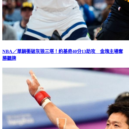
NBA／單騎衝破灰狼三塔！約基奇40分13助攻 金塊主場奪
勝聽牌