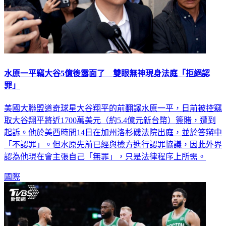
水原一平竊大谷5億後露面了 雙眼無神現身法庭「拒絕認
罪」
美國大聯盟道奇球星大谷翔平的前翻譯水原一平，日前被控竊
取大谷翔平將近1700萬美元（約5.4億元新台幣）簽賭，遭到
起訴。他於美西時間14日在加州洛杉磯法院出庭，並於答辯中
「不認罪」。但水原先前已經與檢方進行認罪協議，因此外界
認為他現在會主張自己「無罪」，只是法律程序上所需。
國際