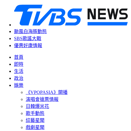
颱風白海豚動態
SBS歌謠大戰
優惠好康情報
首頁
即時
生活
政治
娛樂
《VPOPASIA》開播
演唱會搶票情報
日韓爆米花
歌手動態
綜藝星聞
戲劇星聞