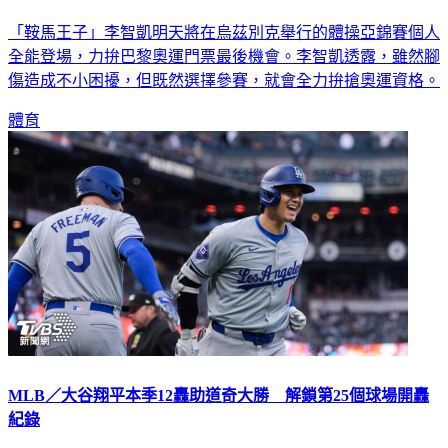
「鞍馬王子」李智凱明天將在烏茲別克舉行的體操亞錦賽個人
全能登場，力拚巴黎奧運門票最後機會。李智凱透露，雖然腳
傷造成不小困擾，但既然選擇參賽，就會全力拚搶奧運資格。
體育
MLB／大谷翔平本季12轟助道奇大勝 解鎖第25個球場開轟
紀錄