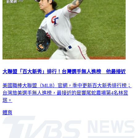
大聯盟「百大新秀」排行！台灣選手無人進榜 他最接近
美國職棒大聯盟（MLB）官網，季中更新百大新秀排行榜；
台灣旅美選手無人進榜，最接近的是響尾蛇農場第4名林昱
珉。
體育