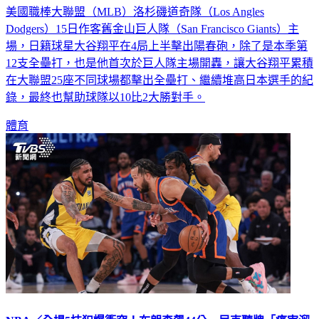
美國職棒大聯盟（MLB）洛杉磯道奇隊（Los Angles
Dodgers）15日作客舊金山巨人隊（San Francisco Giants）主
場，日籍球星大谷翔平在4局上半擊出陽春砲，除了是本季第
12支全壘打，也是他首次於巨人隊主場開轟，讓大谷翔平累積
在大聯盟25座不同球場都擊出全壘打、繼續堆高日本選手的紀
錄，最終也幫助球隊以10比2大勝對手。
體育