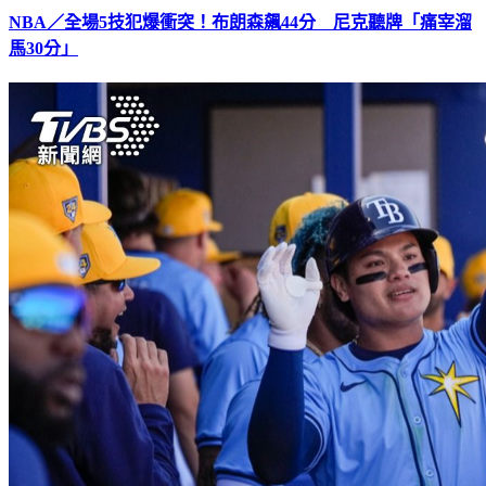
NBA／全場5技犯爆衝突！布朗森飆44分 尼克聽牌「痛宰溜
馬30分」