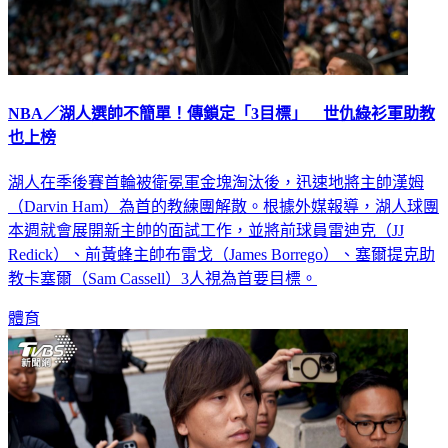
NBA／湖人選帥不簡單！傳鎖定「3目標」 世仇綠衫軍助教
也上榜
湖人在季後賽首輪被衛冕軍金塊淘汰後，迅速地將主帥漢姆
（Darvin Ham）為首的教練團解散。根據外媒報導，湖人球團
本週就會展開新主帥的面試工作，並將前球員雷迪克（JJ
Redick）、前黃蜂主帥布雷戈（James Borrego）、塞爾提克助
教卡塞爾（Sam Cassell）3人視為首要目標。
體育