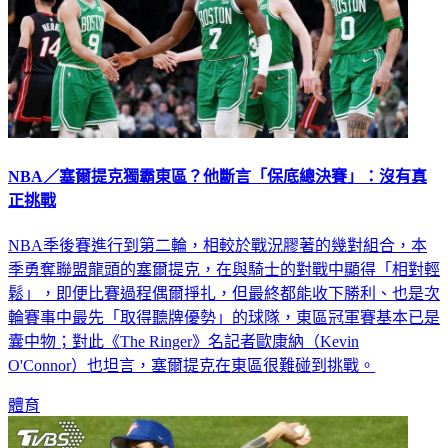
NBA／塞爾提克獨霸東區？他斷言「保底總決賽」：沒有真
正挑戰
NBA季後賽進行到第二輪，相較於戰況膠著的幾對組合，本
季勇奪聯盟龍頭的塞爾提克，在與騎士的對戰中顯得「相對輕
鬆」，即便比賽過程偶爾掙扎，但最終都能收下勝利、也是次
輪賽事中最先「取得聽牌優勢」的球隊，東區冠軍賽基本已是
囊中物；對此《The Ringer》名記者歐康納（Kevin
O'Connor）也坦言，塞爾提克在東區很難碰到挑戰。
體育