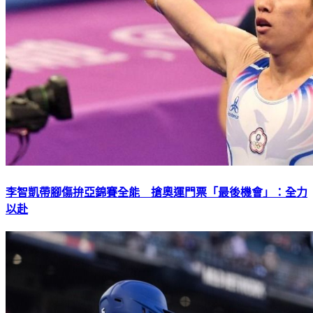
李智凱帶腳傷拚亞錦賽全能 搶奧運門票「最後機會」：全力
以赴