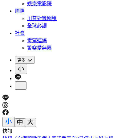
娛樂電影院
國際
川普對等關稅
全球必讀
社會
毒駕連爆
警察愛無限
更多
快訊