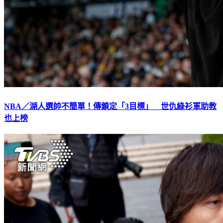
NBA／湖人選帥不簡單！傳鎖定「3目標」 世仇綠衫軍助教
也上榜