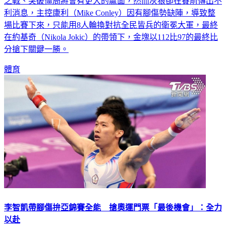
之戰、突破僵局將會有更大的贏面，然而灰狼卻在賽前傳出不
利消息，主控康利（Mike Conley）因有腳傷勢缺陣，導致整
場比賽下來，只能用8人輪換對抗全民皆兵的衛冕大軍，最終
在約基奇（Nikola Jokic）的帶領下，金塊以112比97的最終比
分搶下關鍵一勝。
體育
李智凱帶腳傷拚亞錦賽全能 搶奧運門票「最後機會」：全力
以赴