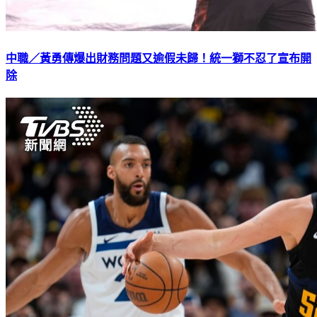
中職／黃勇傳爆出財務問題又逾假未歸！統一獅不忍了宣布開
除