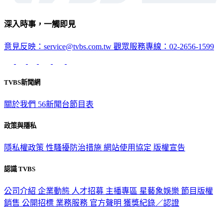
深入時事，一觸即見
意見反映：service@tvbs.com.tw
觀眾服務專線：02-2656-1599
TVBS新聞網
關於我們
56新聞台節目表
政策與隱私
隱私權政策
性騷擾防治措施
網站使用協定
版權宣告
認識 TVBS
公司介紹
企業動態
人才招募
主播專區
星藝象娛樂
節目版權
銷售
公開招標
業務服務
官方聲明
獲獎紀錄／認證