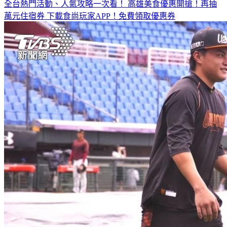
全台熱門活動、人氣攻略一次看！
高雄美食優惠開搶！再抽
萬元住宿券
下載食尚玩家APP！免費領取優惠券