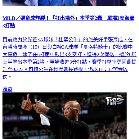
MiLB／張育成炸裂！「扛出場外」本季第2轟 單場3安海灌
3打點
目前效力於光芒3A球隊「杜罕公牛」的旅美好手張育成，在
台灣時間今（15）日與白襪3A球隊「夏洛特騎士」的比賽中
大爆發，除了在6打席中敲出3支安打、獲得2次保送，還於6局
上半擊出本季第2轟，單場收進3分打點，賽季打擊率更因此提
升至0.323。可惜公牛在經歷延長賽後，仍以11：12苦吞敗
仗。
體育