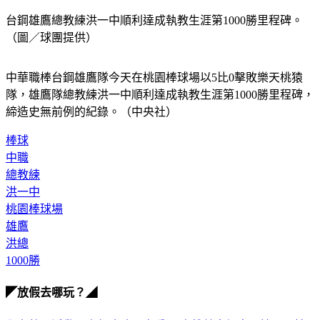
台鋼雄鷹總教練洪一中順利達成執教生涯第1000勝里程碑。
（圖／球團提供）
中華職棒台鋼雄鷹隊今天在桃園棒球場以5比0擊敗樂天桃猿
隊，雄鷹隊總教練洪一中順利達成執教生涯第1000勝里程碑，
締造史無前例的紀錄。（中央社）
棒球
中職
總教練
洪一中
桃園棒球場
雄鷹
洪總
1000勝
◤放假去哪玩？◢