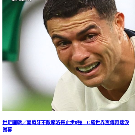
世足圖輯／葡萄牙不敵摩洛哥止步8強 C羅世界盃傳奇落淚
謝幕