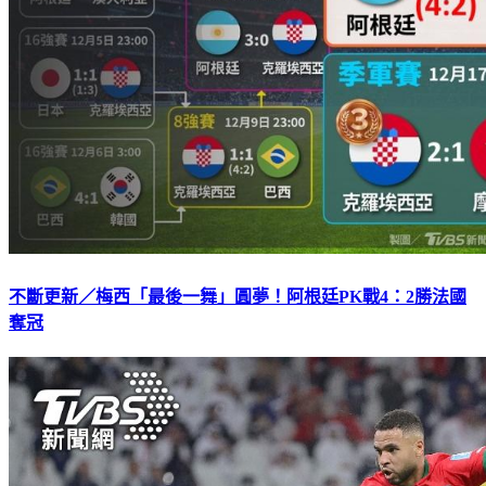
不斷更新／梅西「最後一舞」圓夢！阿根廷PK戰4：2勝法國
奪冠