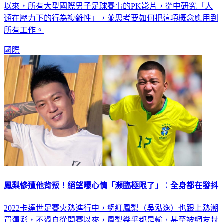
以來，所有大型國際男子足球賽事的PK影片，從中研究「人
類在壓力下的行為複雜性」，並思考要如何把這項概念應用到
所有工作。
國際
鳳梨慘遭他背叛！絕望曝心情「瀕臨極限了」：全身都在發抖
2022卡達世足賽火熱進行中，網紅鳳梨（吳泓逸）也跟上熱潮
買運彩，不過自從開賽以來，鳳梨幾乎都是輸，甚至被網友封