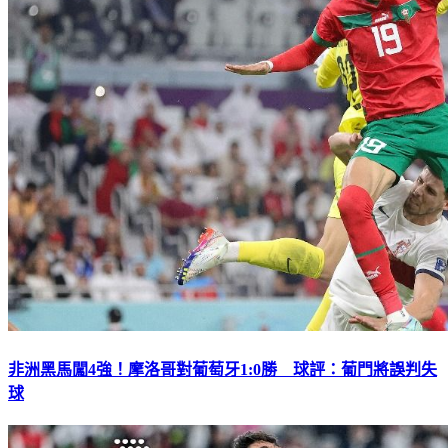
非洲黑馬闖4強！摩洛哥對葡萄牙1:0勝 球評：葡門將誤判失
球