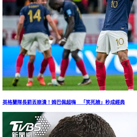
英格蘭隊長罰丟崩潰！姆巴佩超嗨 「笑死臉」秒成經典