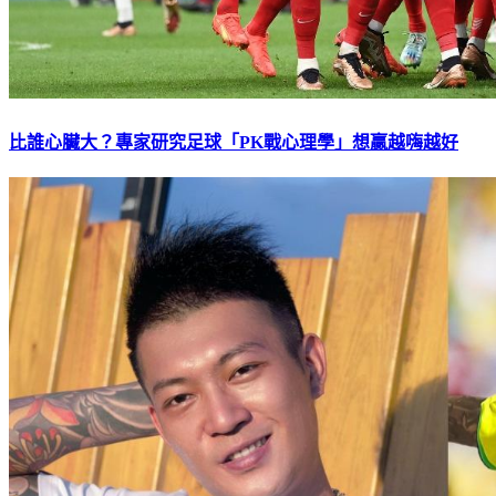
比誰心臟大？專家研究足球「PK戰心理學」想贏越嗨越好