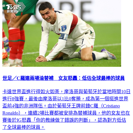
世足／C羅連兩場淪替補 女友怒轟：低估全球最棒的球員
卡達世界盃進行得如火如荼，摩洛哥與葡萄牙於當地時間10日
進行8強賽，最後由摩洛哥以1比0奪勝，成為第一個挺進世界
盃前4強的非洲隊伍。由於葡萄牙王牌前鋒C羅（Cristiano
Ronaldo），連續2場比賽都被安排為替補球員，他的女友也在
賽後於IG怒轟「你的教練做了錯誤的判斷」，認為對方低估
了全球最棒的球員。