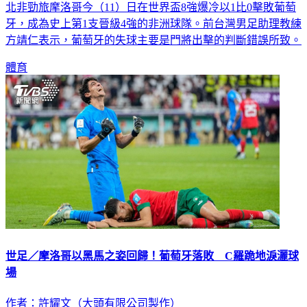
北非勁旅摩洛哥今（11）日在世界盃8強爆冷以1比0擊敗葡萄
牙，成為史上第1支晉級4強的非洲球隊。前台灣男足助理教練
方靖仁表示，葡萄牙的失球主要是門將出擊的判斷錯誤所致。
體育
世足／摩洛哥以黑馬之姿回歸！葡萄牙落敗 C羅跪地淚灑球
場
作者：許耀文（大頭有限公司製作）