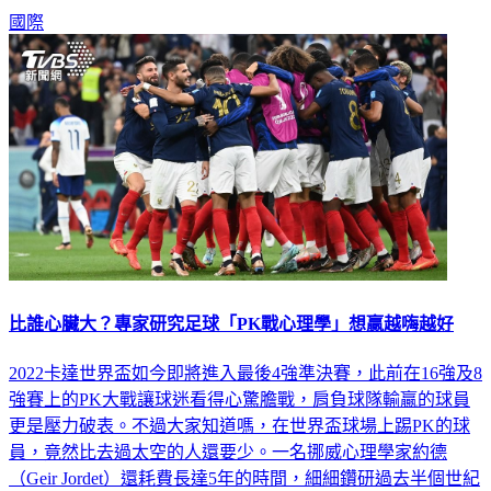
國際
比誰心臟大？專家研究足球「PK戰心理學」想贏越嗨越好
2022卡達世界盃如今即將進入最後4強準決賽，此前在16強及8
強賽上的PK大戰讓球迷看得心驚膽戰，肩負球隊輸贏的球員
更是壓力破表。不過大家知道嗎，在世界盃球場上踢PK的球
員，竟然比去過太空的人還要少。一名挪威心理學家約德
（Geir Jordet）還耗費長達5年的時間，細細鑽研過去半個世紀