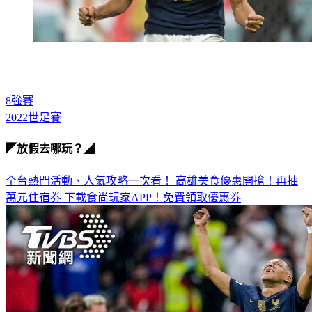
8強賽
2022世足賽
◤放假去哪玩？◢
全台熱門活動、人氣攻略一次看！
高雄美食優惠開搶！再抽
萬元住宿券
下載食尚玩家APP！免費領取優惠券