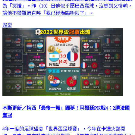
為「冥燈」。昨（10）日他似乎壓巴西贏球，沒想到又慘輸，
讓他不禁難過直呼「我已經瀕臨極限了」。
娛樂
不斷更新／梅西「最後一舞」圓夢！阿根廷PK戰4：2勝法國
奪冠
4年一度的足球盛宴「世界盃足球賽」，今年在卡達火熱開