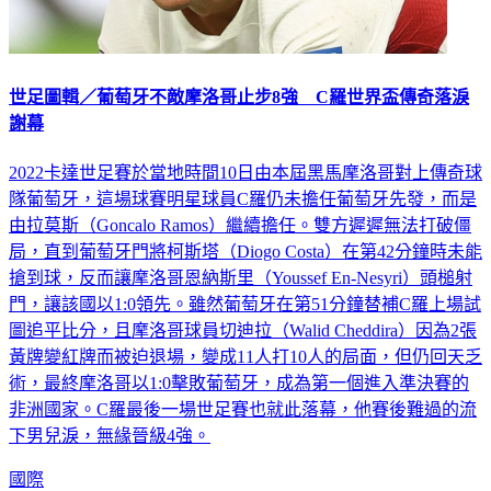
世足圖輯／葡萄牙不敵摩洛哥止步8強 C羅世界盃傳奇落淚
謝幕
2022卡達世足賽於當地時間10日由本屆黑馬摩洛哥對上傳奇球
隊葡萄牙，這場球賽明星球員C羅仍未擔任葡萄牙先發，而是
由拉莫斯（Goncalo Ramos）繼續擔任。雙方遲遲無法打破僵
局，直到葡萄牙門將柯斯塔（Diogo Costa）在第42分鐘時未能
搶到球，反而讓摩洛哥恩納斯里（Youssef En-Nesyri）頭槌射
門，讓該國以1:0領先。雖然葡萄牙在第51分鐘替補C羅上場試
圖追平比分，且摩洛哥球員切迪拉（Walid Cheddira）因為2張
黃牌變紅牌而被迫退場，變成11人打10人的局面，但仍回天乏
術，最終摩洛哥以1:0擊敗葡萄牙，成為第一個進入準決賽的
非洲國家。C羅最後一場世足賽也就此落幕，他賽後難過的流
下男兒淚，無緣晉級4強。
國際