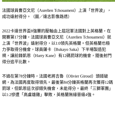
法國球員曹亞文尼（Aurelien Tchouameni）上演「世界波」，
成功遠射得分。（圖／達志影像路透）
2022卡達世界盃8強賽的壓軸由上屆冠軍法國對上英格蘭，在
開賽第17分鐘，法國球員曹亞文尼（Aurelien Tchouameni）就
上演「世界波」遠射得分，以1:0領先英格蘭。但英格蘭也極
力爭取得分機會，球員薩卡（Bukayo Saka）下半場製造犯
規，讓前鋒凱恩（Harry Kane）有12碼罰球的機會，隨後射門
得分追平比數。
不過在第78分鐘時，法國老將吉魯（Olivier Giroud）頭錘破
網，為法國再度取得領先。最後第84分鐘英格蘭再次獲得12碼
罰球，但凱恩這次卻錯失機會，未能得分。最終「三獅軍團」
以1:2慘遭「高盧雄雞」擊敗，英格蘭無緣晉級4強。