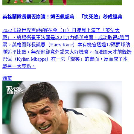
英格蘭隊長罰丟崩潰！姆巴佩超嗨 「笑死臉」秒成經典
2022卡達世界盃8強賽在今（11）日凌晨上演了「英法大
戰」，終場衛冕軍法國是以2比1力退英格蘭，成功取得4強門
票。英格蘭隊長凱恩（Harry Kane）本有機會透過12碼罰球助
隊追平比數，無奈他卻意外錯失大好機會，而法國天才前鋒姆
巴佩（Kylian Mbappe）在一旁「燦笑」的畫面，反而成了本
戰另一大亮點。
體育