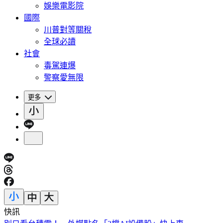
娛樂電影院
國際
川普對等關稅
全球必讀
社會
毒駕連爆
警察愛無限
更多
快訊