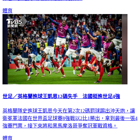
體育
世足／英格蘭進球王凱恩12碼失手 法國挺進世足4強
英格蘭隊史進球王凱恩今天在第2次12碼罰球踢出沖天炮，讓
衛冕軍法國在世界盃足球賽8強戰以2比1勝出，拿到最後一張4
強賽門票，接下來將和黑馬摩洛哥爭奪冠軍戰資格。
體育