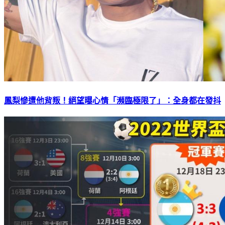
鳳梨慘遭他背叛！絕望曝心情「瀕臨極限了」：全身都在發抖