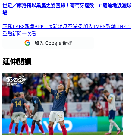
世足／摩洛哥以黑馬之姿回歸！葡萄牙落敗 C羅跪地淚灑球
場
下載TVBS新聞APP，最新消息不漏接
加入TVBS新聞LINE，
重點新聞一次看
延伸閱讀