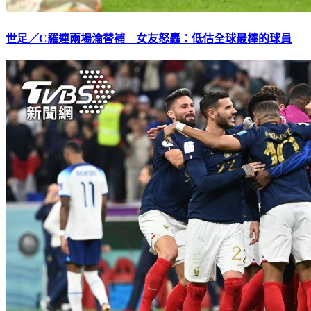
世足／C羅連兩場淪替補 女友怒轟：低估全球最棒的球員