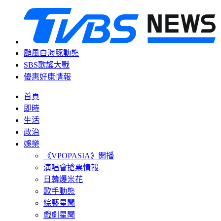
颱風白海豚動態
SBS歌謠大戰
優惠好康情報
首頁
即時
生活
政治
娛樂
《VPOPASIA》開播
演唱會搶票情報
日韓爆米花
歌手動態
綜藝星聞
戲劇星聞