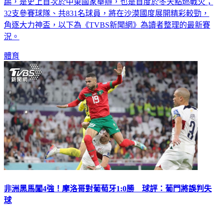
踢，是史上首次於中東國家舉辦，也是首度於冬天點燃戰火；
32支參賽球隊、共831名球員，將在沙漠國度展開精彩較勁，
角逐大力神盃，以下為《TVBS新聞網》為讀者整理的最新賽
況。
體育
非洲黑馬闖4強！摩洛哥對葡萄牙1:0勝 球評：葡門將誤判失
球