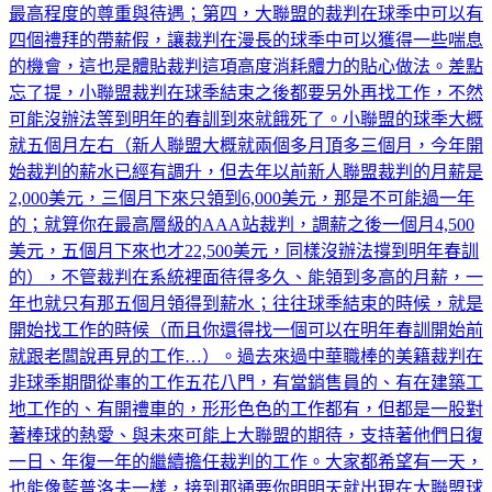
最高程度的尊重與待遇；第四，大聯盟的裁判在球季中可以有
四個禮拜的帶薪假，讓裁判在漫長的球季中可以獲得一些喘息
的機會，這也是體貼裁判這項高度消耗體力的貼心做法。差點
忘了提，小聯盟裁判在球季結束之後都要另外再找工作，不然
可能沒辦法等到明年的春訓到來就餓死了。小聯盟的球季大概
就五個月左右（新人聯盟大概就兩個多月頂多三個月，今年開
始裁判的薪水已經有調升，但去年以前新人聯盟裁判的月薪是
2,000美元，三個月下來只領到6,000美元，那是不可能過一年
的；就算你在最高層級的AAA站裁判，調薪之後一個月4,500
美元，五個月下來也才22,500美元，同樣沒辦法撐到明年春訓
的），不管裁判在系統裡面待得多久、能領到多高的月薪，一
年也就只有那五個月領得到薪水；往往球季結束的時候，就是
開始找工作的時候（而且你還得找一個可以在明年春訓開始前
就跟老闆說再見的工作…）。過去來過中華職棒的美籍裁判在
非球季期間從事的工作五花八門，有當銷售員的、有在建築工
地工作的、有開禮車的，形形色色的工作都有，但都是一股對
著棒球的熱愛、與未來可能上大聯盟的期待，支持著他們日復
一日、年復一年的繼續擔任裁判的工作。大家都希望有一天，
也能像藍普洛夫一樣，接到那通要你明明天就出現在大聯盟球