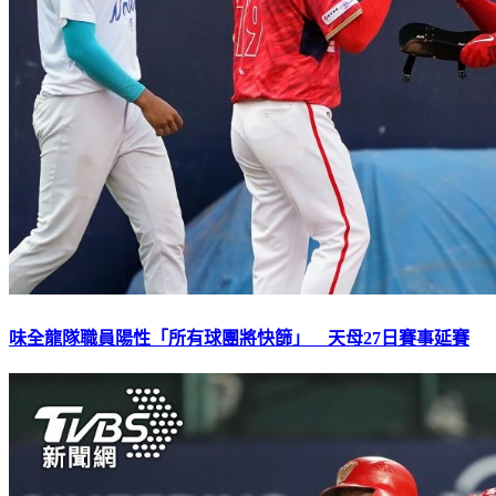
味全龍隊職員陽性「所有球團將快篩」 天母27日賽事延賽