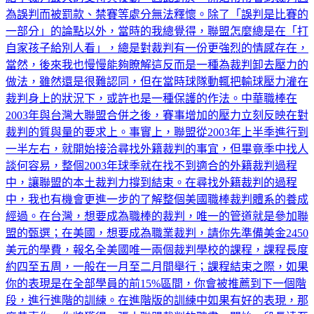
為誤判而被罰款、禁賽等處分無法釋懷。除了「誤判是比賽的
一部分」的論點以外，當時的我總覺得，聯盟怎麼總是在「打
自家孩子給別人看」，總是對裁判有一份更強烈的情感存在，
當然，後來我也慢慢能夠瞭解這反而是一種為裁判卸去壓力的
做法，雖然還是很難認同，但在當時球隊動輒把輸球壓力灌在
裁判身上的狀況下，或許也是一種保護的作法。中華職棒在
2003年與台灣大聯盟合併之後，賽事增加的壓力立刻反映在對
裁判的質與量的要求上。事實上，聯盟從2003年上半季進行到
一半左右，就開始接洽尋找外籍裁判的事宜，但畢竟季中找人
談何容易，整個2003年球季就在找不到適合的外籍裁判過程
中，讓聯盟的本土裁判力撐到結束。在尋找外籍裁判的過程
中，我也有機會更進一步的了解整個美國職棒裁判體系的養成
經過。在台灣，想要成為職棒的裁判，唯一的管道就是參加聯
盟的甄選；在美國，想要成為職業裁判，請你先準備美金2450
美元的學費，報名全美國唯一兩個裁判學校的課程，課程長度
約四至五周，一般在一月至二月間舉行；課程結束之際，如果
你的表現是在全部學員的前15%區間，你會被推薦到下一個階
段，進行進階的訓練。在進階版的訓練中如果有好的表現，那