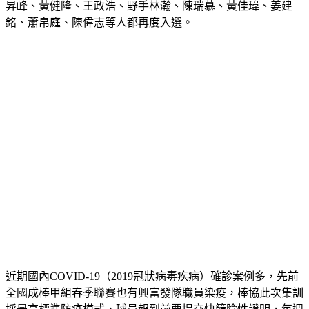
昇峰、黃健隆、王政浩、野手林瀚、陳瑞慕、黃佳瑋、姜建
銘、蕭帛庭、陳偉志等人都再度入選。
近期國內COVID-19（2019冠狀病毒疾病）確診案例多，先前
全國成棒甲組春季聯賽也有興富發隊職員染疫，棒協此次集訓