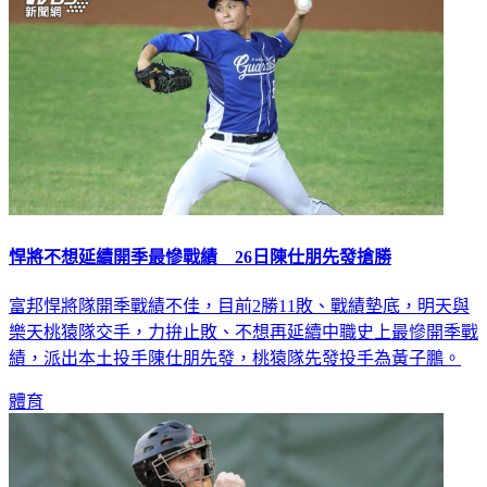
悍將不想延續開季最慘戰績 26日陳仕朋先發搶勝
富邦悍將隊開季戰績不佳，目前2勝11敗、戰績墊底，明天與
樂天桃猿隊交手，力拚止敗、不想再延續中職史上最慘開季戰
績，派出本土投手陳仕朋先發，桃猿隊先發投手為黃子鵬。
體育