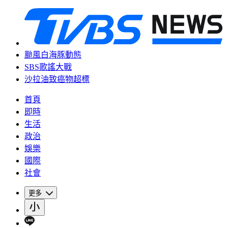
颱風白海豚動態
SBS歌謠大戰
沙拉油致癌物超標
首頁
即時
生活
政治
娛樂
國際
社會
更多