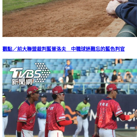
觀點／前大聯盟裁判藍普洛夫 中職球迷難忘的藍色判官