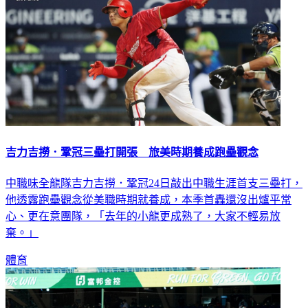
吉力吉撈．鞏冠三壘打開張 旅美時期養成跑壘觀念
中職味全龍隊吉力吉撈．鞏冠24日敲出中職生涯首支三壘打，
他透露跑壘觀念從美職時期就養成，本季首轟還沒出爐平常
心、更在意團隊，「去年的小龍更成熟了，大家不輕易放
棄。」
體育