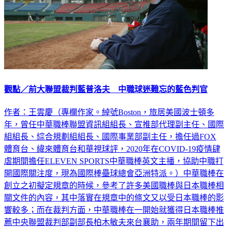
觀點／前大聯盟裁判藍普洛夫 中職球迷難忘的藍色判官
作者：王雲慶（專欄作家。綽號Boston，旅居美國波士頓多
年，曾任中華職棒聯盟資訊組組長、宣推部代理副主任、國際
組組長、綜合規劃組組長、國際事業部副主任，擔任過FOX
體育台、緯來體育台和華視球評，2020年在COVID-19疫情肆
虐期間擔任ELEVEN SPORTS中華職棒英文主播，協助中職打
開國際關注度，現為國際棒壘球總會亞洲特派。）中華職棒在
創立之初擬定規章的時候，參考了許多美國職棒與日本職棒相
關文件的內容，其中落實在規章中的條文又以受日本職棒的影
響較多；而在裁判方面，中華職棒在一開始就獲得日本職棒推
薦中央聯盟裁判部副部長柏木敏夫來台襄助，兩年期間留下出