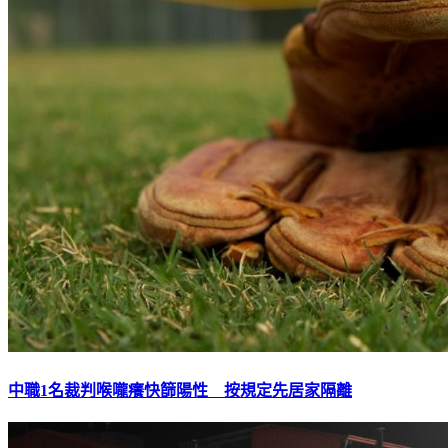
中職1名裁判喉嚨癢快篩陽性 按規定先居家隔離