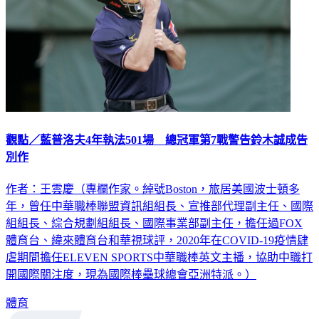
觀點／藍普洛夫4年執法501場 總冠軍第7戰警告鈴木誠成告
別作
作者：王雲慶（專欄作家。綽號Boston，旅居美國波士頓多
年，曾任中華職棒聯盟資訊組組長、宣推部代理副主任、國際
組組長、綜合規劃組組長、國際事業部副主任，擔任過FOX
體育台、緯來體育台和華視球評，2020年在COVID-19疫情肆
虐期間擔任ELEVEN SPORTS中華職棒英文主播，協助中職打
開國際關注度，現為國際棒壘球總會亞洲特派。）
體育