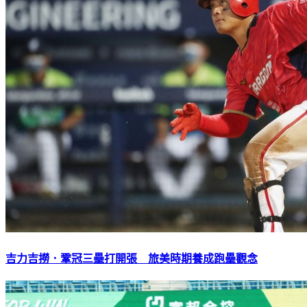
吉力吉撈．鞏冠三壘打開張 旅美時期養成跑壘觀念