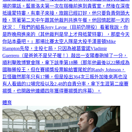
場的電話。藍普洛夫第一次在搭機前進到貴賓室，然後在深夜
抵達蒙特婁，有車子來接，旅館已經訂好，他只要負責倒頭大
睡，等著第二天中午跟其他裁判共進午餐。他回憶起那一天的
狀況：「我們的組長Jerry Layne（目前仍現役）看著我說，你
是昨晚飛進來的（其他裁判是早上才飛抵蒙特婁），那麼今天
你站本壘吧。」那場比賽太空人隊是大投手漢普頓Mike
Hampton先發，主投七局，只因為被葛雷諾Vladimir
Guerrero（是爸爸不是兒子喔！）敲出一支陽春砲掉了一分，
順利擊敗博覽會隊，拿下該季第18勝（那年他最後以22勝成為
國聯勝投王，但在賽揚獎投票輸給響尾蛇的Randy Johnson，
巨怪雖然那年只有17勝，但是投出364次三振外加後來再也沒
有人看過的12場完投以及2.48的自責分率，拿下生涯第二座賽
揚獎，也開啟他連續四年獲得賽揚獎的序幕）。
體育