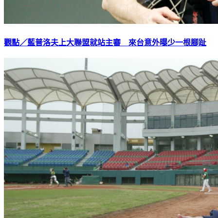
觀點／藍普洛夫上大聯盟就站主審 來台意外曝少一根腳趾