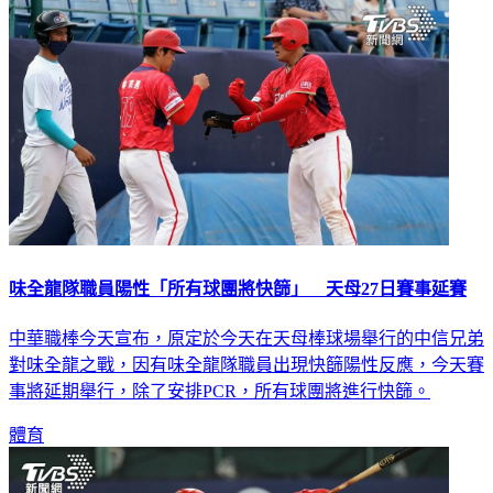
味全龍隊職員陽性「所有球團將快篩」 天母27日賽事延賽
中華職棒今天宣布，原定於今天在天母棒球場舉行的中信兄弟
對味全龍之戰，因有味全龍隊職員出現快篩陽性反應，今天賽
事將延期舉行，除了安排PCR，所有球團將進行快篩。
體育