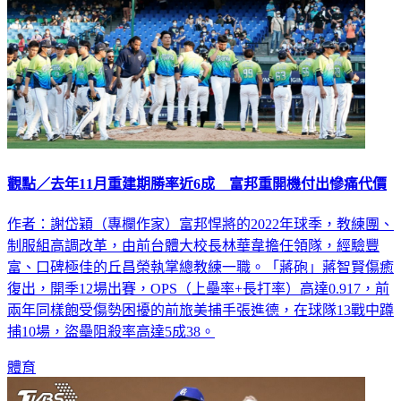
觀點／去年11月重建期勝率近6成 富邦重開機付出慘痛代價
作者：謝岱穎（專欄作家）富邦悍將的2022年球季，教練團、
制服組高調改革，由前台體大校長林華韋擔任領隊，經驗豐
富、口碑極佳的丘昌榮執掌總教練一職。「蔣砲」蔣智賢傷癒
復出，開季12場出賽，OPS（上壘率+長打率）高達0.917，前
兩年同樣飽受傷勢困擾的前旅美捕手張進德，在球隊13戰中蹲
捕10場，盜壘阻殺率高達5成38。
體育