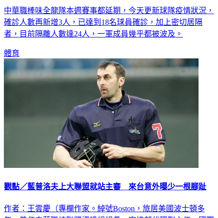
中華職棒味全龍隊本週賽事都延期，今天更新球隊疫情狀況，
確診人數再新增3人，已達到18名球員確診，加上密切居隔
者，目前隔離人數達24人，一軍成員幾乎都被波及。
體育
觀點／藍普洛夫上大聯盟就站主審 來台意外曝少一根腳趾
作者：王雲慶（專欄作家。綽號Boston，旅居美國波士頓多