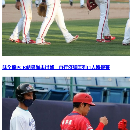
味全龍PCR結果尚未出爐 自行疫調匡列11人將復賽