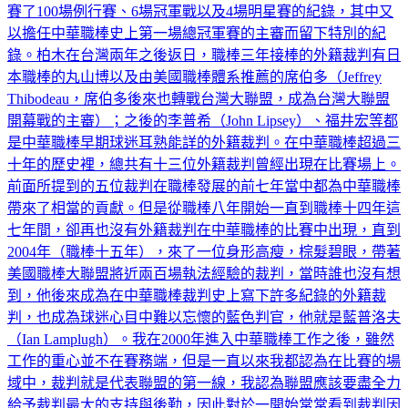
賽了100場例行賽、6場冠軍戰以及4場明星賽的紀錄，其中又
以擔任中華職棒史上第一場總冠軍賽的主審而留下特別的紀
錄。柏木在台灣兩年之後返日，職棒三年接棒的外籍裁判有日
本職棒的丸山博以及由美國職棒體系推薦的席伯多（Jeffrey
Thibodeau，席伯多後來也轉戰台灣大聯盟，成為台灣大聯盟
開幕戰的主審）；之後的李普希（John Lipsey）、福井宏等都
是中華職棒早期球迷耳熟能詳的外籍裁判。在中華職棒超過三
十年的歷史裡，總共有十三位外籍裁判曾經出現在比賽場上。
前面所提到的五位裁判在職棒發展的前七年當中都為中華職棒
帶來了相當的貢獻。但是從職棒八年開始一直到職棒十四年這
七年間，卻再也沒有外籍裁判在中華職棒的比賽中出現，直到
2004年（職棒十五年），來了一位身形高瘦，棕髮碧眼，帶著
美國職棒大聯盟將近兩百場執法經驗的裁判，當時誰也沒有想
到，他後來成為在中華職棒裁判史上寫下許多紀錄的外籍裁
判，也成為球迷心目中難以忘懷的藍色判官，他就是藍普洛夫
（Ian Lamplugh）。我在2000年進入中華職棒工作之後，雖然
工作的重心並不在賽務端，但是一直以來我都認為在比賽的場
域中，裁判就是代表聯盟的第一線，我認為聯盟應該要盡全力
給予裁判最大的支持與後勤，因此對於一開始常常看到裁判因