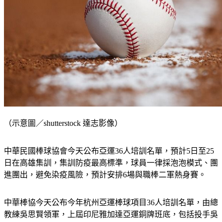
（示意圖／shutterstock 達志影像）
中華民國棒球協會今天公布亞運36人培訓名單，預計5日至25
日在高雄集訓，集訓防疫最高標準，球員一律採泡泡模式、團
進團出，避免染疫風險，預計安排6場與職棒二軍熱身賽。
中華棒協今天公布今年杭州亞運棒球項目36人培訓名單，由總
教練吳思賢領軍，上屆印尼雅加達亞運銅牌班底，包括投手吳