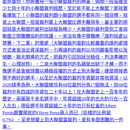
麼恭喜你，你將獲得一張小聯盟裁判的聘書，開始一段長達至
少七到十年的小聯盟裁判經歷。至於能不能上大聯盟？那就要
看運氣了！小聯盟的裁判跟小聯盟的選手都有同一個目標，就
是上大聯盟。但是裁判要上大聯盟比選手難得多，最主要的原
因就是大聯盟的裁判出缺極為稀少。大聯盟的裁判受到工會與
聯盟之間團體協約的保護，一來沒有像中華職棒「誤判就處以
禁賽、下二軍」的懲處（大聯盟裁判面對比較嚴重的誤判處理
方式會是派出資深裁判，引導誤判的裁判以共同觀看影帶以及
傾聽、聊天開導的方式，把裁判引回到狀況極佳、判決準確的
生、心理狀態），二來大聯盟裁判的名額是出缺了才補，而不
像選手是會被球團以積極拔擢的方式上到大聯盟，硬是擠掉表
現不夠好的選手，以至於大聯盟的裁判年資都非常地資深。以
2020球季為例，大聯盟總共有68位裁判分為17組執法，這68位
裁判中有四成的年資在二十年以上！在大聯盟史上一百多年的
歷史、兩萬兩千多名選手中，年資超過20年的也大約只在一百
人左右，現役選手年資超過二十年的也只有紅雀的Albert
Pujols跟響尾蛇的Oliver Perez兩人而已（這樣的比例是
0.7%），足見想要上到大聯盟當裁判，是有多麼困難的一件
事。