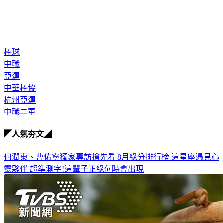
棒球
中職
亞運
中華棒協
杭州亞運
中職二軍
◤人氣夯文◢
何潤東、曹佑寧獨家專訪搶先看
8月緣分排行榜 這星座遇見心
靈夥伴
超準測字!這輩子正緣何時會出現