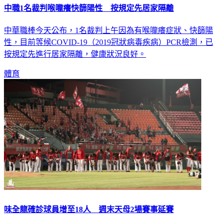
中職1名裁判喉嚨癢快篩陽性 按規定先居家隔離
中華職棒今天公布，1名裁判上午因為有喉嚨癢症狀、快篩陽
性，目前等候COVID-19（2019冠狀病毒疾病）PCR檢測，已
按規定先進行居家隔離，健康狀況良好。
體育
味全龍確診球員增至18人 週末天母2場賽事延賽