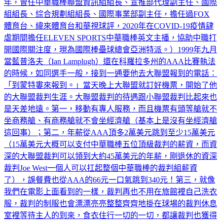
年，曾任中華職棒聯盟資訊組組長、宣推部代理副主任、國際
組組長、綜合規劃組組長、國際事業部副主任，擔任過FOX
體育台、緯來體育台和華視球評，2020年在COVID-19疫情肆
虐期間擔任ELEVEN SPORTS中華職棒英文主播，協助中職打
開國際關注度，現為國際棒壘球總會亞洲特派。）1999年九月
當藍普洛夫（Ian Lamplugh）還在科羅拉多州的AAA比賽執法
的時候，如同選手一般，接到一通要他去大聯盟報到的電話：
「到蒙特婁來報到。」當天晚上大聯盟就訂好機票，開始了他
的大聯盟裁判生涯。大聯盟裁判的待遇跟小聯盟裁判比起來也
是天差地遠。第一，移動有專人服務，而且機票有頭等艙就不
坐商務艙、有商務艙就不會坐經濟艙（基本上是沒有坐經濟艙
這回事）；第二，年薪從AAA頂多2萬美元跳到至少15萬美元
（15萬美元大概可以支付中華職棒五位頂級裁判的薪資，而資
深的大聯盟裁判可以領到大約45萬美元的年薪，剛退休的資深
裁判Joe West一個人可以扛起整個中華職棒的裁判組薪資
了），誤餐費也從AAA的66元一口氣跳到340元！第三，就像
我們在電影上面看到的一樣，裁判再也不用在旅館裡自己洗衣
服，裁判的制服也會漂漂亮亮整整齊齊地掛在球場的裁判休息
室裡等待主人的到來，食衣住行一切的一切，都讓裁判也獲得