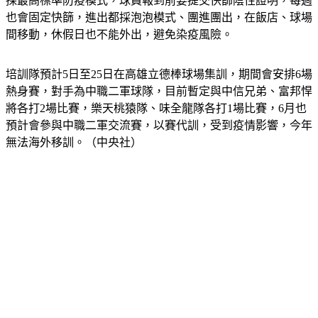
採最高標準防疫模式，球員報到前要提交快篩陰性證明，每週
也會固定快篩，進出都採泡泡模式、團進團出，在飯店、球場
間移動，休假日也不能外出，避免染疫風險。
培訓隊預計5日至25日在高雄立德棒球場集訓，期間會安排6場
熱身賽，對手為中職二軍球隊，目前暫定與中信兄弟、富邦悍
將各打2場比賽，樂天桃猿隊、味全龍隊各打1場比賽，6月也
預計會參與中職二軍交流賽，以賽代訓，受到疫情影響，今年
無法海外移訓。（中央社）