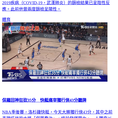
應。此前他曾兩度篩檢呈陽性。
體育
保羅回神狂砍35分 快艇痛宰獨行俠43分聽牌
NBA季後賽，洛杉磯快艇，今天大勝獨行俠43分，其中之前
表現低迷的大將「保羅喬治」，終於發揮實力，一人獨拿35