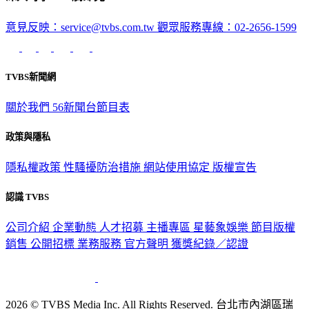
意見反映：service@tvbs.com.tw
觀眾服務專線：02-2656-1599
TVBS新聞網
關於我們
56新聞台節目表
政策與隱私
隱私權政策
性騷擾防治措施
網站使用協定
版權宣告
認識 TVBS
公司介紹
企業動態
人才招募
主播專區
星藝象娛樂
節目版權
銷售
公開招標
業務服務
官方聲明
獲獎紀錄／認證
2026 © TVBS Media Inc. All Rights Reserved. 台北市內湖區瑞
光路451號 | 聯利媒體股份有限公司