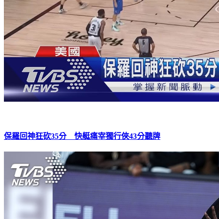
保羅回神狂砍35分 快艇痛宰獨行俠43分聽牌