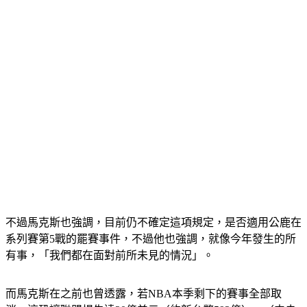
不過馬克斯也強調，目前仍不確定這項規定，是否適用公鹿在
系列賽第5戰的罷賽事件，不過他也強調，就像今年發生的所
有事，「我們都在面對前所未見的情況」。
而馬克斯在之前也曾透露，若NBA本季剩下的賽事全部取
消，這恐讓聯盟損失達20億美元（約新台幣592億）。（中央