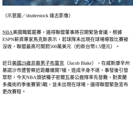
（示意圖／shutterstock 達志影像）
NBA
美國職籃罷賽，逼得聯盟董事將召開緊急會議，根據
ESPN薪資專家馬克斯表示，若球隊未出現在球場導致比賽被
沒收，聯盟最高可開罰500萬美元（約新台幣1.5億元）。
近日
美國29歲非裔男子布雷克
（Jacob Blake），在威斯康辛州
基諾沙市遭警察近距離連開7槍，造成半身不遂，事發後引發
眾怒，今天NBA頭號種子密爾瓦基公鹿隊率先發難，對奧蘭
多魔術的季後賽第5戰，並未出現在球場，逼得聯盟緊急宣布
更改賽程。