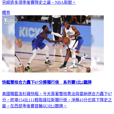
體育
快艇雙核合力轟下67分勝獨行俠 系列賽3比2聽牌
美國職籃洛杉磯快艇，今天靠著雙核喬治與雷納德合力轟下67
分，終場154比111輕取達拉斯獨行俠，淨勝43分也寫下隊史之
最，在西部季後賽首輪以3比2聽牌。
體育