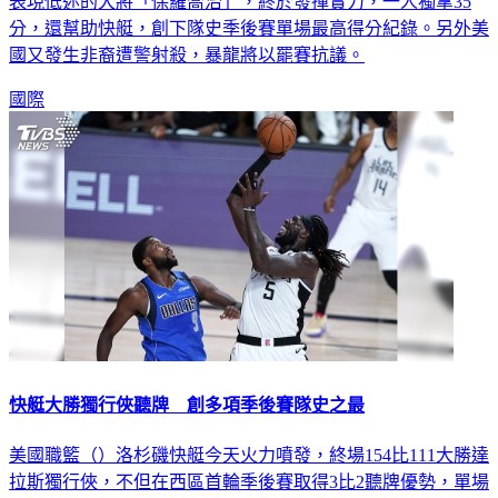
分，還幫助快艇，創下隊史季後賽單場最高得分紀錄。另外美
國又發生非裔遭警射殺，暴龍將以罷賽抗議。
國際
快艇大勝獨行俠聽牌 創多項季後賽隊史之最
美國職籃（）洛杉磯快艇今天火力噴發，終場154比111大勝達
拉斯獨行俠，不但在西區首輪季後賽取得3比2聽牌優勢，單場
另締造多項季後賽隊史之最、NBA新猷。