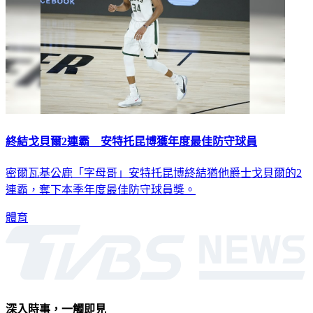
終結戈貝爾2連霸 安特托昆博獲年度最佳防守球員
密爾瓦基公鹿「字母哥」安特托昆博終結猶他爵士戈貝爾的2
連霸，奪下本季年度最佳防守球員獎。
體育
深入時事，一觸即見