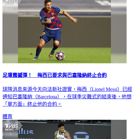
足壇震撼彈！ 梅西已要求與巴塞隆納終止合約
球隊消息來源今天向法新社證實，梅西（Lionel Messi）已經
通知巴塞隆納（Barcelona），在球季災難式的結束後，他想
「單方面」終止他的合約。
體育