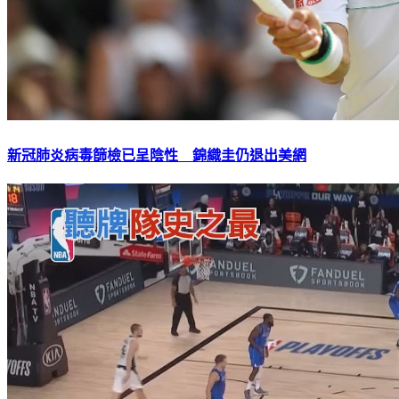
新冠肺炎病毒篩檢已呈陰性 錦織圭仍退出美網