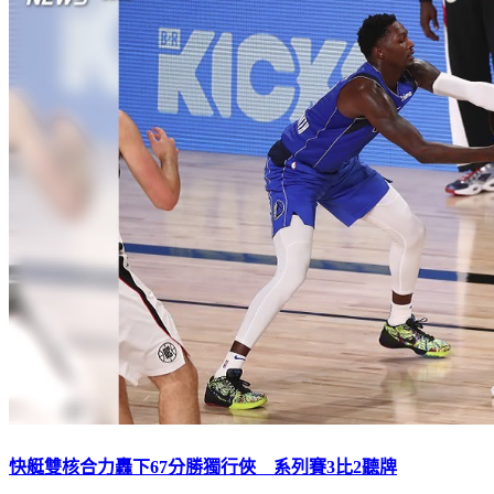
快艇雙核合力轟下67分勝獨行俠 系列賽3比2聽牌