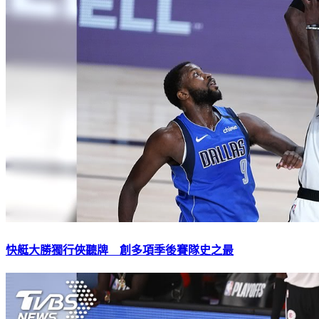
快艇大勝獨行俠聽牌 創多項季後賽隊史之最