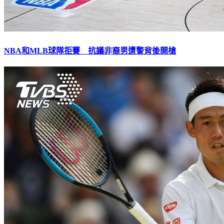
NBA和MLB球隊拒賽 抗議非裔男遭警背後開槍