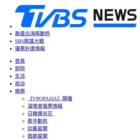
颱風白海豚動態
SBS歌謠大戰
優惠好康情報
首頁
即時
生活
政治
娛樂
《VPOPASIA》開播
演唱會搶票情報
日韓爆米花
歌手動態
綜藝星聞
戲劇星聞