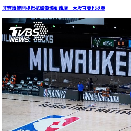
非裔遭警開槍掀抗議潮燒到體壇 大坂直美也退賽