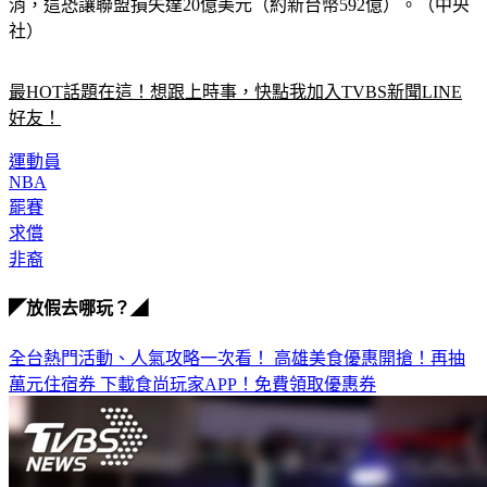
社）
最HOT話題在這！想跟上時事，快點我加入TVBS新聞LINE
好友！
運動員
NBA
罷賽
求償
非裔
◤放假去哪玩？◢
全台熱門活動、人氣攻略一次看！
高雄美食優惠開搶！再抽
萬元住宿券
下載食尚玩家APP！免費領取優惠券