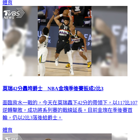
莫瑞42分轟垮爵士 NBA金塊季後賽扳成2比3
面臨背水一戰的，今天在莫瑞轟下42分的帶領下，以117比107
逆轉擊敗，成功將系列賽的戰線延長。目前金塊在季後賽首
輪，仍以2比3落後給爵士。
體育