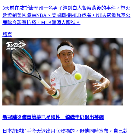
3天前在威斯康辛州一名男子遭到白人警察背後的事件，怒火
延燒到美國職籃NBA、美國職棒MLB賽場，NBA密爾瓦基公
鹿隊今罷賽抗議，MLB釀酒人跟進。
體育
新冠肺炎病毒篩檢已呈陰性 錦織圭仍退出美網
日本網球好手今天退出月底登場的，但他同時宣布，自己對
2019疾病（COVID-19，武漢肺炎）的篩檢結果已呈陰性反