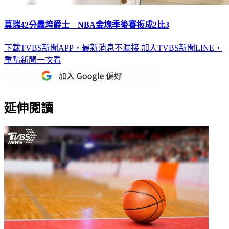
莫瑞42分轟垮爵士 NBA金塊季後賽扳成2比3
下載TVBS新聞APP，最新消息不漏接
加入TVBS新聞LINE，
重點新聞一次看
延伸閱讀