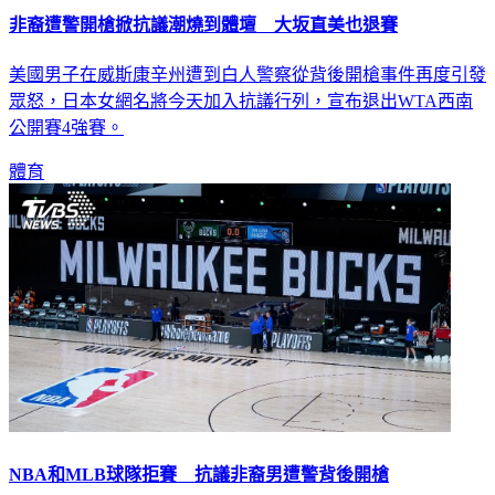
美國男子在威斯康辛州遭到白人警察從背後開槍事件再度引發
眾怒，日本女網名將今天加入抗議行列，宣布退出WTA西南
公開賽4強賽。
體育
NBA和MLB球隊拒賽 抗議非裔男遭警背後開槍