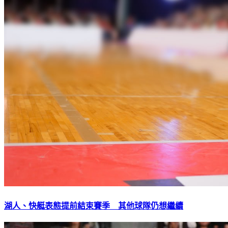
湖人、快艇表態提前結束賽季 其他球隊仍想繼續