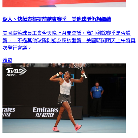
湖人、快艇表態提前結束賽季 其他球隊仍想繼續
美國職籃球員工會今天晚上召開會議，商討剩餘賽季是否繼
續，，不過其他球隊則認為應該繼續，美國時間明天上午將再
次舉行會議。
體育
非裔遭警開槍掀抗議潮燒到體壇 大坂直美也退賽