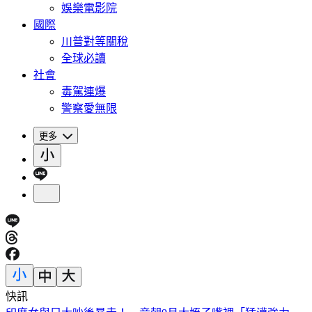
娛樂電影院
國際
川普對等關稅
全球必讀
社會
毒駕連爆
警察愛無限
更多
快訊