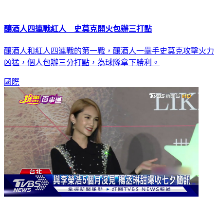
釀酒人四連戰紅人 史莫克開火包辦三打點
釀酒人和紅人四連戰的第一戰，釀酒人一壘手史莫克攻擊火力
凶猛，個人包辦三分打點，為球隊拿下勝利。
國際