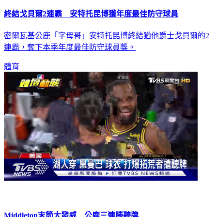
終結戈貝爾2連霸 安特托昆博獲年度最佳防守球員
密爾瓦基公鹿「字母哥」安特托昆博終結猶他爵士戈貝爾的2
連霸，奪下本季年度最佳防守球員獎。
體育
Middleton末節大發威 公鹿三連勝聽牌