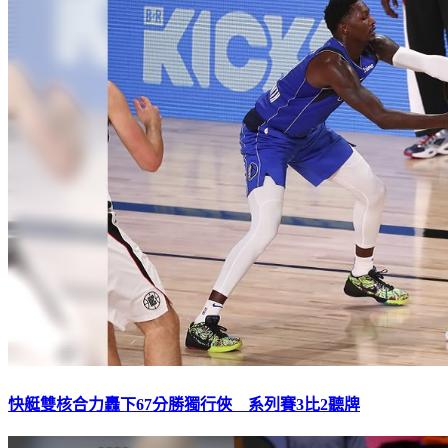
快艇雙核合力轟下67分勝獨行俠 系列賽3比2聽牌