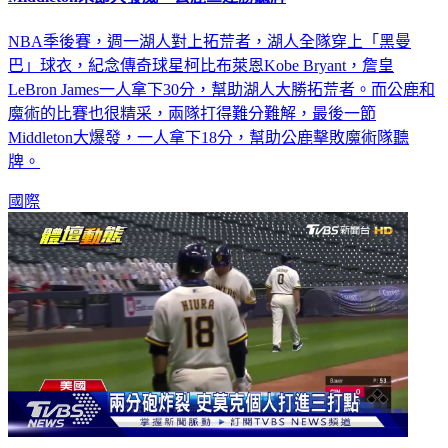
NBA季後賽，週一湖人對上拓荒者，湖人全隊穿上「黑曼
巴」球衣，紀念傳奇球星柯比布萊恩Kobe Bryant，詹皇
LeBron James一人拿下30分，幫助湖人大勝拓荒者。而公鹿和
魔術的比賽也很精采，兩隊打得難分難解，最後一節
Middleton大爆發，一人拿下18分，幫助公鹿擊敗魔術隊聽
牌。
國際