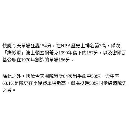
快艇今天單場狂轟154分，在NBA歷史上排名第3高，僅次
「綠衫軍」波士頓塞爾蒂克1990年寫下的157分，以及密爾瓦
基公鹿在1970年創造的單場156分。
除此之外，快艇今天團隊累計84次出手命中53球，命中率
63.1%是隊史在季後賽單場新高，單場投進53球同步締造隊史
之最。