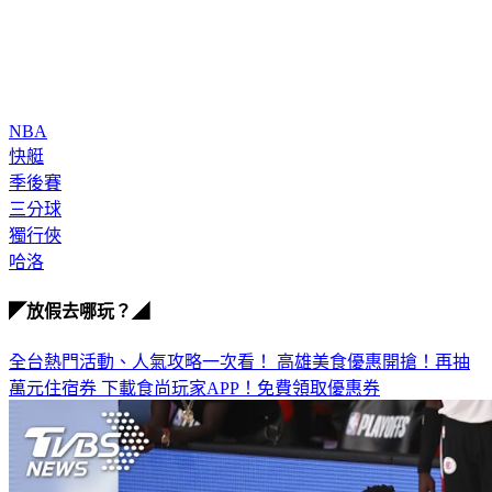
NBA
快艇
季後賽
三分球
獨行俠
哈洛
◤放假去哪玩？◢
全台熱門活動、人氣攻略一次看！
高雄美食優惠開搶！再抽
萬元住宿券
下載食尚玩家APP！免費領取優惠券