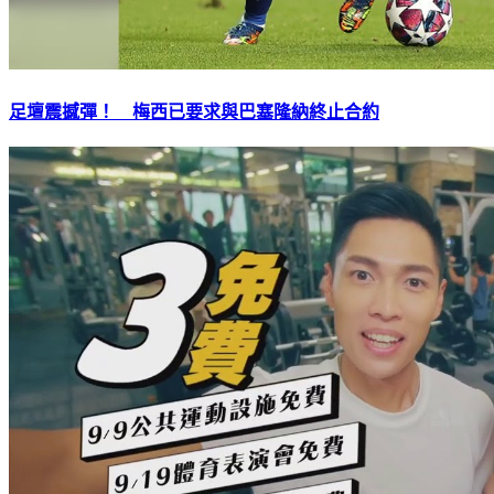
足壇震撼彈！ 梅西已要求與巴塞隆納終止合約