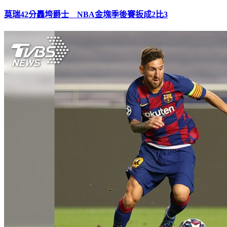
莫瑞42分轟垮爵士 NBA金塊季後賽扳成2比3