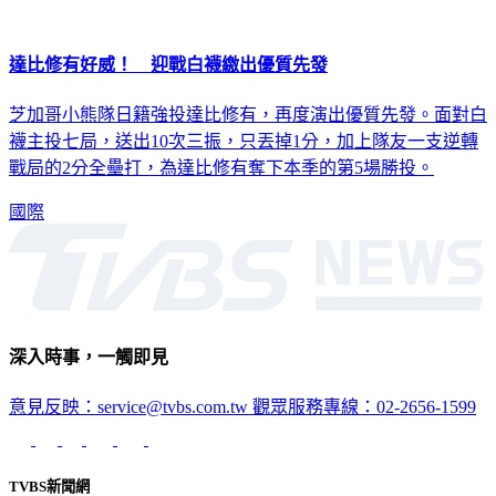
達比修有好威！ 迎戰白襪繳出優質先發
芝加哥小熊隊日籍強投達比修有，再度演出優質先發。面對白
襪主投七局，送出10次三振，只丟掉1分，加上隊友一支逆轉
戰局的2分全壘打，為達比修有奪下本季的第5場勝投。
國際
深入時事，一觸即見
意見反映：service@tvbs.com.tw
觀眾服務專線：02-2656-1599
TVBS新聞網