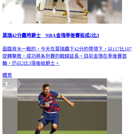
莫瑞42分轟垮爵士 NBA金塊季後賽扳成2比3
面臨背水一戰的，今天在莫瑞轟下42分的帶領下，以117比107
逆轉擊敗，成功將系列賽的戰線延長。目前金塊在季後賽首
輪，仍以2比3落後給爵士。
體育