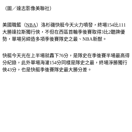
（圖／達志影像美聯社）
美國職籃（
NBA
）洛杉磯快艇今天火力噴發，終場154比111
大勝達拉斯獨行俠，不但在西區首輪季後賽取得3比2聽牌優
勢，單場另締造多項季後賽隊史之最、NBA新猷。
快艇今天光在上半場就轟下76分，是隊史在季後賽半場最高得
分紀錄，此外單場海灌154分同樣是隊史之最，終場淨勝獨行
俠43分，也是快艇季後賽隊史最大勝分差。