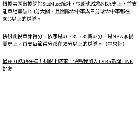
根據美國數據網站StatMuse統計，快艇也成為NBA史上，首支
能單場轟破150分大關，且團隊命中率與三分球命中率都在
60%以上的球隊。
快艇此役單節得分，依序是41、35、35與43分，是NBA季後
賽史上，首支每節得分都在35分以上的球隊。（中央社）
最HOT話題在這！想跟上時事，快點我加入TVBS新聞LINE
好友！