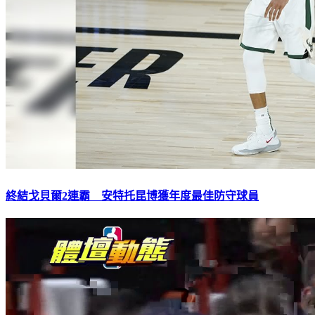
終結戈貝爾2連霸 安特托昆博獲年度最佳防守球員