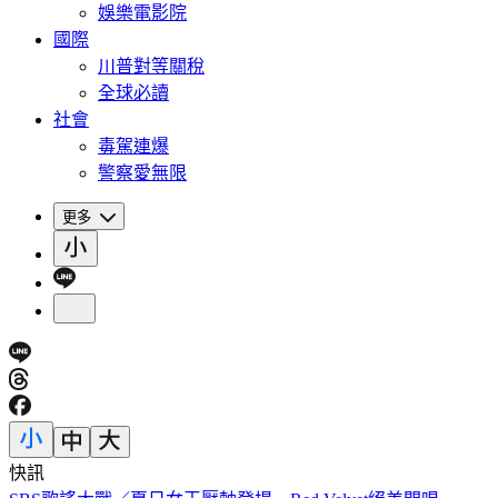
娛樂電影院
國際
川普對等關稅
全球必讀
社會
毒駕連爆
警察愛無限
更多
快訊