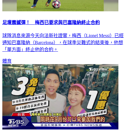
足壇震撼彈！ 梅西已要求與巴塞隆納終止合約
球隊消息來源今天向法新社證實，梅西（Lionel Messi）已經
通知巴塞隆納（Barcelona），在球季災難式的結束後，他想
「單方面」終止他的合約。
體育