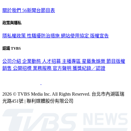
關於我們
56新聞台節目表
政策與隱私
隱私權政策
性騷擾防治措施
網站使用協定
版權宣告
認識 TVBS
公司介紹
企業動態
人才招募
主播專區
星藝象娛樂
節目版權
銷售
公開招標
業務服務
官方聲明
獲獎紀錄／認證
2026 © TVBS Media Inc. All Rights Reserved. 台北市內湖區瑞
光路451號 | 聯利媒體股份有限公司