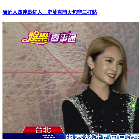
釀酒人四連戰紅人 史莫克開火包辦三打點