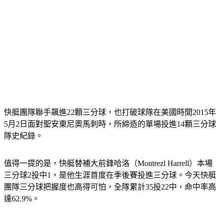
快艇團隊聯手飆進22顆三分球，也打破球隊在美國時間2015年
5月2日面對聖安東尼奧馬刺時，所締造的單場投進14顆三分球
隊史紀錄。
值得一提的是，快艇替補大前鋒哈洛（Montrezl Harrell）本場
三分球2投中1，是他生涯首度在季後賽投進三分球。今天快艇
團隊三分球把握度也高得可怕，全隊累計35投22中，命中率高
達62.9%。