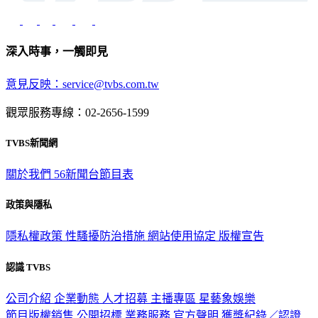
深入時事，一觸即見
意見反映：service@tvbs.com.tw
觀眾服務專線：02-2656-1599
TVBS新聞網
關於我們
56新聞台節目表
政策與隱私
隱私權政策
性騷擾防治措施
網站使用協定
版權宣告
認識 TVBS
公司介紹
企業動態
人才招募
主播專區
星藝象娛樂
節目版權銷售
公開招標
業務服務
官方聲明
獲獎紀錄／認證