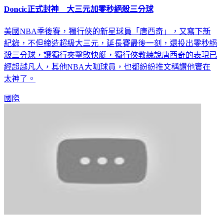
Doncic正式封神 大三元加零秒絕殺三分球
美國NBA季後賽，獨行俠的新星球員「唐西奇」，又寫下新
紀錄，不但締造超級大三元，延長賽最後一刻，還投出零秒絕
殺三分球，讓獨行夾擊敗快艇，獨行俠教練說唐西奇的表現已
經超越凡人，其他NBA大咖球員，也都紛紛推文稱讚他實在
太神了。
國際