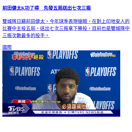
前田健太K功了得 先發五局送出七次三振
雙城隊日籍前田健太，今年球季表現搶眼，在對上印地安人的
比賽中主投五局，送出七次三振拿下勝投，目前也是雙城隊中
三振次數最多的投手。
國際