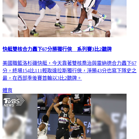
快艇雙核合力轟下67分勝獨行俠 系列賽3比2聽牌
美國職籃洛杉磯快艇，今天靠著雙核喬治與雷納德合力轟下67
分，終場154比111輕取達拉斯獨行俠，淨勝43分也寫下隊史之
最，在西部季後賽首輪以3比2聽牌。
體育