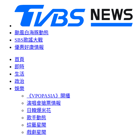
颱風白海豚動態
SBS歌謠大戰
優惠好康情報
首頁
即時
生活
政治
娛樂
《VPOPASIA》開播
演唱會搶票情報
日韓爆米花
歌手動態
綜藝星聞
戲劇星聞