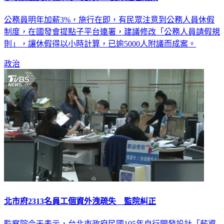
公務員明年加薪3%，施行在即，有民眾注意到公務人員休假
制度，在國發會提點子平台連署，建議修改「公務人員請假規
則」，讓休假得以小時計算，已逾5000人附議而成案。
政治
北市府2313名員工個資外洩疏失 監院糾正
監察院今天表示，台北市政府民國105年自行開發設計「薪資