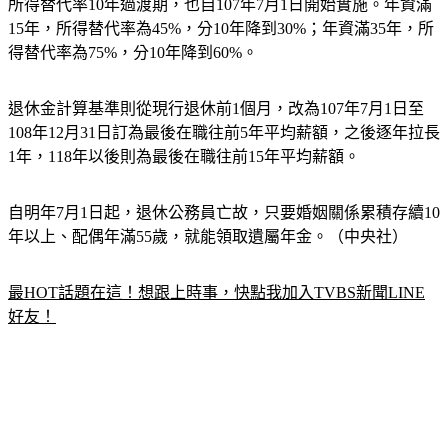
所得替代率10年過渡期，也自107年7月1日開始實施。年資滿
15年，所得替代率為45%，分10年降到30%；年資滿35年，所
得替代率為75%，分10年降到60%。
退休金計算基準則從現行退休前1個月，改為107年7月1日至
108年12月31日訂為最後在職往前5年平均薪額，之後逐年拉長
1年，118年以後則為最後在職往前15年平均薪額。
自明年7月1日起，退休公務員亡故，只要婚姻關係累積存續10
年以上、配偶年滿55歲，就能領取遺屬年金。（中央社）
最HOT話題在這！想跟上時事，快點我加入TVBS新聞LINE
好友！