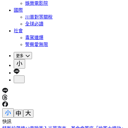
娛樂電影院
國際
川普對等關稅
全球必讀
社會
毒駕連爆
警察愛無限
更多
快訊