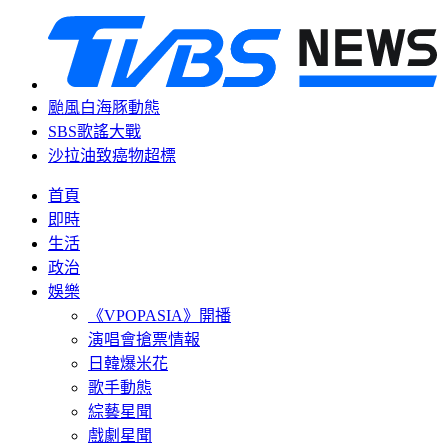
颱風白海豚動態
SBS歌謠大戰
沙拉油致癌物超標
首頁
即時
生活
政治
娛樂
《VPOPASIA》開播
演唱會搶票情報
日韓爆米花
歌手動態
綜藝星聞
戲劇星聞