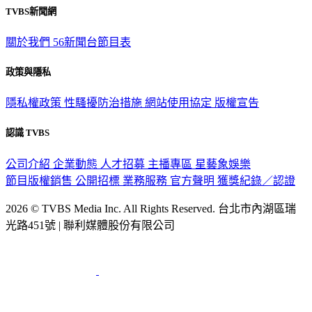
TVBS新聞網
關於我們
56新聞台節目表
政策與隱私
隱私權政策
性騷擾防治措施
網站使用協定
版權宣告
認識 TVBS
公司介紹
企業動態
人才招募
主播專區
星藝象娛樂
節目版權銷售
公開招標
業務服務
官方聲明
獲獎紀錄／認證
2026 © TVBS Media Inc. All Rights Reserved. 台北市內湖區瑞
光路451號 | 聯利媒體股份有限公司