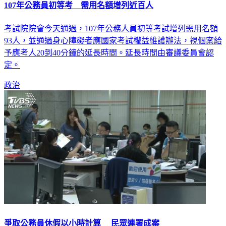
107年公務員初等考 需用名額增列近百人
考試院院會今天通過，107年公務人員初等考試增列需用名額
93人，並通過身心障礙者應國家考試權益維護辦法，視個案給
予應考人20到40分鐘的延長時間。延長時間由審議委員會認
定。
政治
爭取公務員休假以小時計算 民眾連署成案