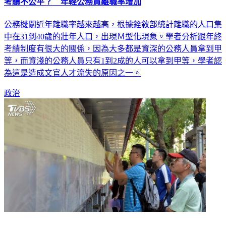
考績不公平？ 年輕公務員離職率增加
公務機關近年離職率越來越高，根據銓敘部統計離職的人口集
中在31到40歲的壯年人口，出現Ｍ型化現象。學者分析跟年終
考績制度有很大的關係，因為大多都是資深的公務人員拿到甲
等，而資淺的公務人員只有1到2成的人可以拿到甲等，學者認
為這是造成文官人才流失的原因之一。
政治