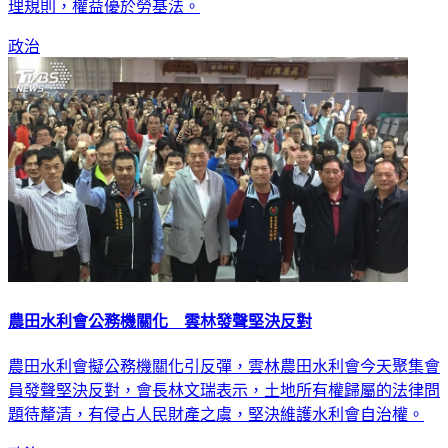
理規則，權益優於勞基法。
政治
農田水利會公務機關化 雲林發聲堅決反對
農田水利會擬公務機關化引反彈，雲林農田水利會今天聚集會
員發聲堅決反對，會長林文瑞表示，土地所有權歸屬的法律問
題待釐清，有侵占人民財產之虞，堅決維護水利會自治權。