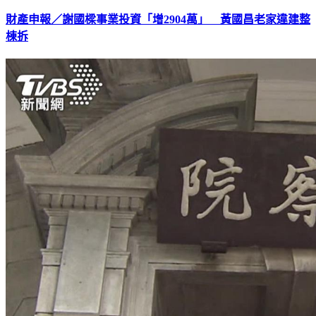
財產申報／謝國樑事業投資「增2904萬」 黃國昌老家違建整
棟拆