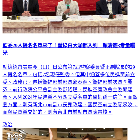
監委29人提名名單來了！藍綠白大咖都入列 賴清德3考量曝
光
副總統蕭美琴今（11）日公布第7屆監察委員暨正副院長的29
人提名名單，包括7名現任監委。但其中涵蓋多位民進黨前立
委、政務官，包括衛福部前部長邱泰源、衛福部前次長李麗
芬、前行政院公平會副主委彭紹瑾、民進黨廉政會主委邱駿
彥、入列2024年民進黨不分區立委名單的醫師孫一信等。而藍
營方面，則有新北市前副市長謝政達、國民黨前立委廖婉汝；
而與民眾黨交好的，則有台北市前副市長陳景峻。
政治