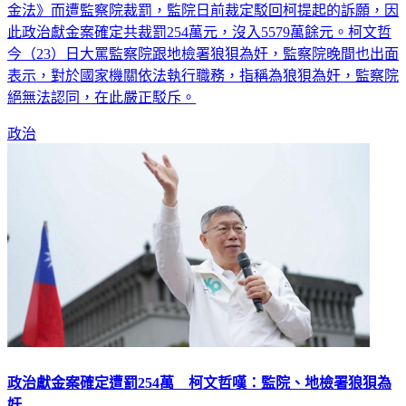
金法》而遭監察院裁罰，監院日前裁定駁回柯提起的訴願，因
此政治獻金案確定共裁罰254萬元，沒入5579萬餘元。柯文哲
今（23）日大罵監察院跟地檢署狼狽為奸，監察院晚間也出面
表示，對於國家機關依法執行職務，指稱為狼狽為奸，監察院
絕無法認同，在此嚴正駁斥。
政治
政治獻金案確定遭罰254萬 柯文哲嘆：監院、地檢署狼狽為
奸