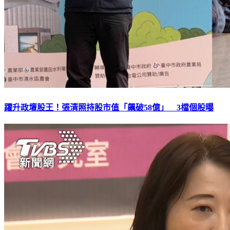
躍升政壇股王！張清照持股市值「飆破58億」 3檔個股曝