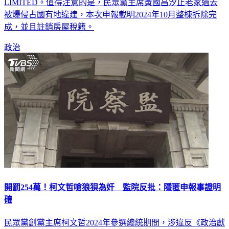
LIMITED。值得注意的是，民眾黨主席黃國昌汐止老家過去
被爆侵占國有地違建，本次申報載明2024年10月整棟拆除完
成，並且註銷房屋稅籍。
政治
開罰254萬！柯文哲嗆狼狽為奸 監院反批：隱匿申報事證明
確
民眾黨創黨主席柯文哲2024年參選總統期間，涉違反《政治獻