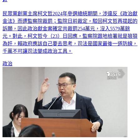
民眾黨創黨主席柯文哲2024年參選總統期間，涉違反《政治獻
金法》而遭監察院裁罰；監院日前裁定，駁回柯文哲再提起的
訴願，因此政治獻金案確定共裁罰254萬元，沒入5579萬餘
元。對此，柯文哲今（23）日回應，監察院跟地檢署就是狼狽
為奸，賴政府應該自己要去思考，司法是國家最後一道防線，
千萬不可讓司法變成政治工具。
政治