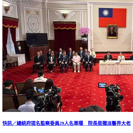
快訊／總統府提名監察委員29人名單曝 院長是獨派醫界大老