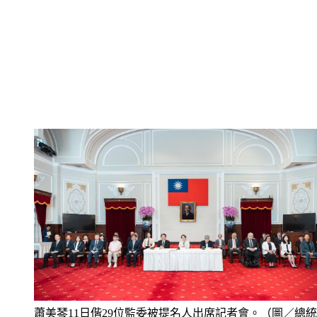
蕭美琴11日偕29位監委被提名人出席記者會。（圖／總