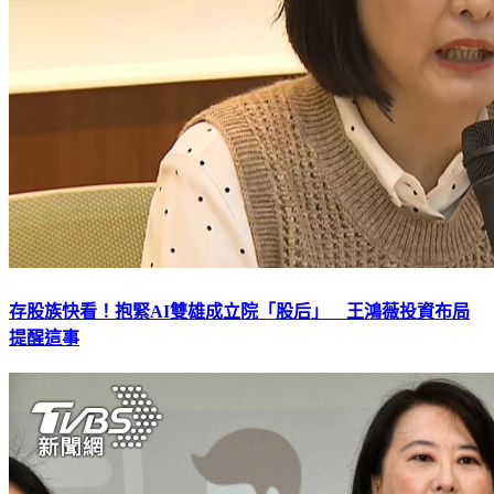
存股族快看！抱緊AI雙雄成立院「股后」 王鴻薇投資布局
提醒這事