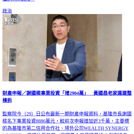
政治
財產申報／謝國樑事業投資「增2904萬」 黃國昌老家違建整
棟拆
監察院今（29）日公布最新一期財產申報資料，基隆市長謝國
樑名下事業投資8886萬元，較前次申報增加近3千萬，主要標
的為基隆市第二信用合作社、境外公司WEALTH SYNERGY