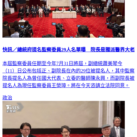
快訊／總統府提名監察委員29人名單曝 院長是獨派醫界大老
本屆監察委員任期至今年7月31日將屆，副總統蕭美琴今
（11）日公布包括正、副院長在內的29位被提名人，其中監察
院長提名人為曾任國大代表、立委的醫師陳永興，而副院長被
提名人為現任監察委員王榮璋。將在今天咨請立法院同意。
政治