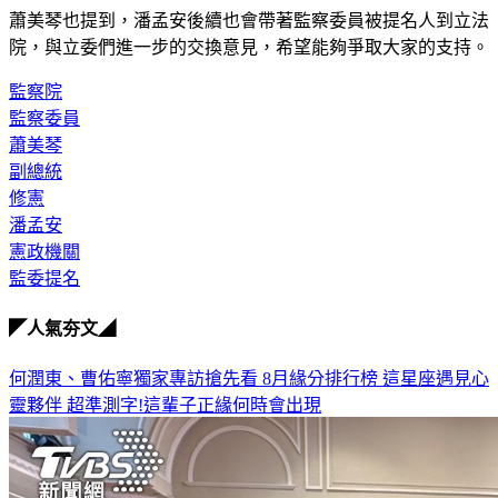
蕭美琴也提到，潘孟安後續也會帶著監察委員被提名人到立法
院，與立委們進一步的交換意見，希望能夠爭取大家的支持。
監察院
監察委員
蕭美琴
副總統
修憲
潘孟安
憲政機關
監委提名
◤人氣夯文◢
何潤東、曹佑寧獨家專訪搶先看
8月緣分排行榜 這星座遇見心
靈夥伴
超準測字!這輩子正緣何時會出現