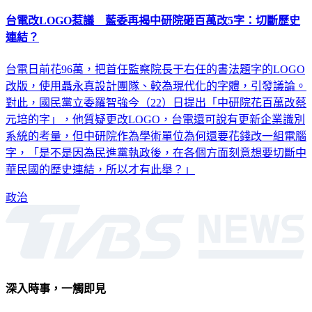
台電改LOGO惹議 藍委再揭中研院砸百萬改5字：切斷歷史
連結？
台電日前花96萬，把首任監察院長于右任的書法題字的LOGO
改版，使用聶永真設計團隊、較為現代化的字體，引發議論。
對此，國民黨立委羅智強今（22）日提出「中研院花百萬改蔡
元培的字」，他質疑更改LOGO，台電還可說有更新企業識別
系統的考量，但中研院作為學術單位為何還要花錢改一組電腦
字，「是不是因為民進黨執政後，在各個方面刻意想要切斷中
華民國的歷史連結，所以才有此舉？」
政治
深入時事，一觸即見