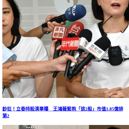
鈔狂！立委持股清單曝 王鴻薇緊抱「這2股」市值1.85億排
第2