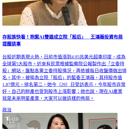
存股族快看！抱緊AI雙雄成立院「股后」 王鴻薇投資布局
提醒這事
台股近期表現火熱，日前市值漲到4.95兆美元超車印度，成為
全球第5大股市。近來有民眾根據監察院公報製作出「立委持
股」網站，盤點各黨立委持股情況，再依據每日收盤價做出排
名。其中，被喻為立院「股后」的藍委王鴻薇，其持股市值
1.87億元，排名第二，她今（29）日受訪表示，今年股市非常
好，自己的財產也受到股市上漲影響；她也說，現在AI產業
就是未來明星產業，大家可以做這樣的佈局。
政治