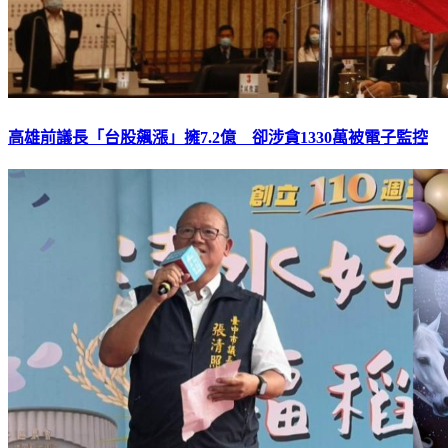
高雄前議長「台股飆漲」擁7.2億 卻涉貪1330萬被電子監控