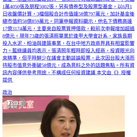
1萬4050張及朋程5002張，另有債券型及股票型基金，以6月1
日收盤價計算，3檔個股合計市值達58億797萬元，加計基金後
總市值約58億859萬元。同筆申報資料顯示，他名下債務高達
17億3174萬元，主要來自股票質押借款，較前次申報增加超過
8億元。現年73歲的張清照畢業於逢甲大學會計系，家族長期
投入水泥、柏油與建築事業，在台中地方政商界具有相當影響
力。藍綠議員均表示，張清照年輕時即投入經商，投資眼光向
來精準，但平時鮮少在議會主動談論股票，此次因台股大漲而
持股市值意外衝破58億元，成為意料之外的話題焦點。所有資
訊內容僅供參考用途，不構成任何投資建議 本文由《》授權
提供
政治