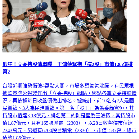
鈔狂！立委持股清單曝 王鴻薇緊抱「這2股」市值1.85億排
第2
台股近期強勢衝破4萬點大關，市場多頭氣氛沸騰。有民眾根
據監察院公報製作出「立委持股」網站，盤點各黨立委持股情
況，再依據每日收盤價做出排名。據統計，前10名有7人是國
民黨籍、3人為民進黨籍。第一名「股王」為藍委顏寬恒，其
持股市值達3.18億元，排名第二的則是藍委王鴻薇，其持股市
值1.87億元，且有165張聯電（2303），以28日收盤價市值達
2343萬元、另還有6700股台積電（2330），市值1537萬，總市
值約1.85億元。