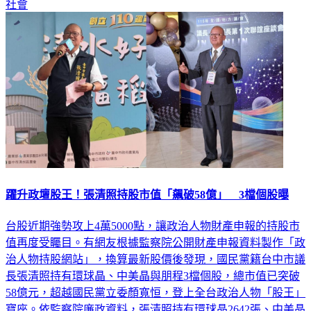
社會
躍升政壇股王！張清照持股市值「飆破58億」 3檔個股曝
台股近期強勢攻上4萬5000點，讓政治人物財產申報的持股市
值再度受矚目。有網友根據監察院公開財產申報資料製作「政
治人物持股網站」，換算最新股價後發現，國民黨籍台中市議
長張清照持有環球晶、中美晶與朋程3檔個股，總市值已突破
58億元，超越國民黨立委顏寬恒，登上全台政治人物「股王」
寶座。依監察院廉政資料，張清照持有環球晶2642張、中美晶