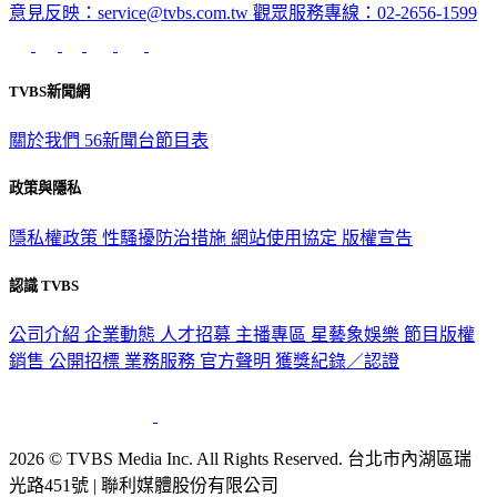
意見反映：service@tvbs.com.tw
觀眾服務專線：02-2656-1599
TVBS新聞網
關於我們
56新聞台節目表
政策與隱私
隱私權政策
性騷擾防治措施
網站使用協定
版權宣告
認識 TVBS
公司介紹
企業動態
人才招募
主播專區
星藝象娛樂
節目版權
銷售
公開招標
業務服務
官方聲明
獲獎紀錄／認證
2026 © TVBS Media Inc. All Rights Reserved. 台北市內湖區瑞
光路451號 | 聯利媒體股份有限公司