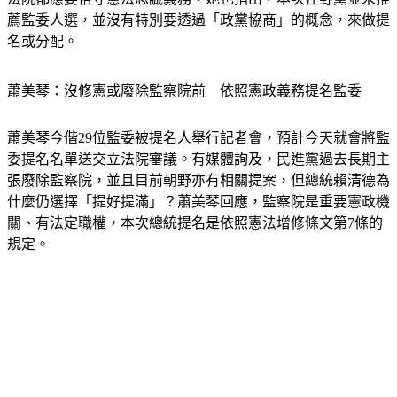
薦監委人選，並沒有特別要透過「政黨協商」的概念，來做提
名或分配。
蕭美琴：沒修憲或廢除監察院前　依照憲政義務提名監委
蕭美琴今偕29位監委被提名人舉行記者會，預計今天就會將監
委提名名單送交立法院審議。有媒體詢及，民進黨過去長期主
張廢除監察院，並且目前朝野亦有相關提案，但總統賴清德為
什麼仍選擇「提好提滿」？蕭美琴回應，監察院是重要憲政機
關、有法定職權，本次總統提名是依照憲法增修條文第7條的
規定。