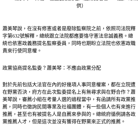
供）
蕭美琴說，在沒有修憲或者是廢除監察院之前，依照司法院釋
字第632號解釋，總統跟立法院都應要恪守憲法忠誠義務。總
統也依憲政義務提名監察委員，同時也期盼立法院也依憲政職
責來行使同意權。
政黨協商提名監委？蕭美琴：不應由政黨分配
對於先前包括大法官在內的好幾項人事同意權案，都在立院遭
在野黨否決，府方在此次監委提名上有無尋求與在野合作？蕭
美琴說，審薦小組在考量人選的過程當中，有函請所有政黨推
薦，同時也徵詢民間專業及社福團體，有一些個人也有來進行
推薦，甚至也有被提名人是自薦來參與的。總統府循例請各政
黨推薦人才，但是這次並沒有獲得在野黨來正式的推薦。