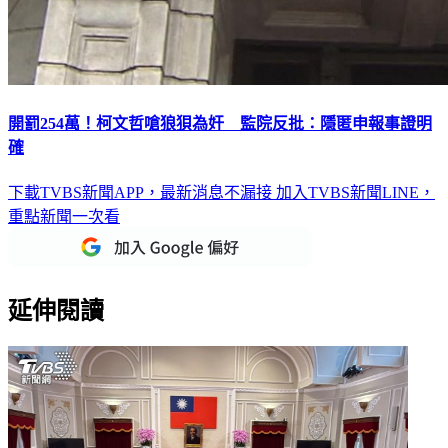
開罰254萬！柯文哲嗆狼狽為奸 監院反批：隱匿申報事證明
確
下載TVBS新聞APP，最新消息不漏接
加入TVBS新聞LINE，
重點新聞一次看
延伸閱讀