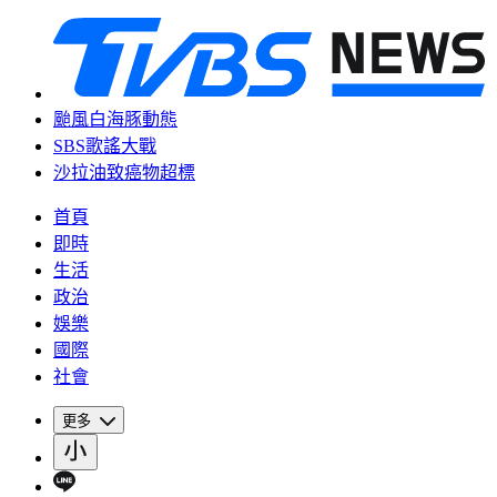
颱風白海豚動態
SBS歌謠大戰
沙拉油致癌物超標
首頁
即時
生活
政治
娛樂
國際
社會
更多