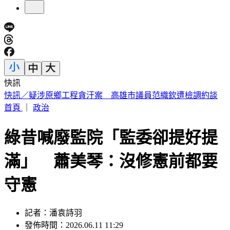
快訊
不受美股影響！台股開盤漲逾400點 台積電暫報2390元
首頁
｜
政治
綠昔喊廢監院「監委卻提好提
滿」 蕭美琴：沒修憲前都要
守憲
記者：潘袁詩羽
發佈時間：2026.06.11 11:29