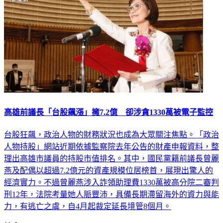
高雄前議長「台股飆漲」擁7.2億 卻涉貪1330萬被電子監控
台股狂飆，政治人物的財務狀況也成為大眾關注焦點。「政治
人物持股」網站近期依據監察院去年公告的財產申報資料，整
理出高雄市議員的持股市值排名。其中，國民黨籍前議長曾麗
燕及配偶以超過7.2億元的資產規模位居榜首，展現出驚人的
經濟實力。不過曾麗燕涉入詐領助理費1330萬被高分院二審判
刑12年，法院考量她人脈豐沛，具備長期滯留海外的資力與能
力，有逃亡之虞，自4月起裁定延長境管8個月。